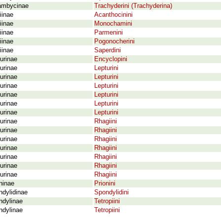
ambycinae
Trachyderini (Trachyderina)
iinae
Acanthocinini
iinae
Monochamini
iinae
Parmenini
iinae
Pogonocherini
iinae
Saperdini
urinae
Encyclopini
urinae
Lepturini
urinae
Lepturini
urinae
Lepturini
urinae
Lepturini
urinae
Lepturini
urinae
Lepturini
urinae
Rhagiini
urinae
Rhagiini
urinae
Rhagiini
urinae
Rhagiini
urinae
Rhagiini
urinae
Rhagiini
urinae
Rhagiini
ninae
Prionini
dylidinae
Spondylidini
ndylinae
Tetropiini
ndylinae
Tetropiini