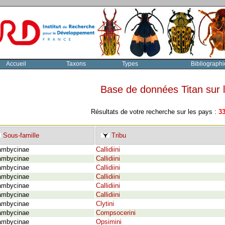
Accueil
Taxons
Types
Bibliographi
Base de données Titan sur
Résultats de votre recherche sur les pays :
3
Sous-famille
Tribu
ambycinae
Callidiini
ambycinae
Callidiini
ambycinae
Callidiini
ambycinae
Callidiini
ambycinae
Callidiini
ambycinae
Callidiini
ambycinae
Clytini
ambycinae
Compsocerini
ambycinae
Opsimini