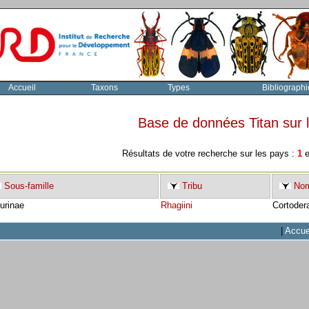
Accueil
Taxons
Types
Bibliographi
Base de données Titan sur
Résultats de votre recherche sur les pays :
1
e
Sous-famille
Tribu
Nom
urinae
Rhagiini
Cortodera
|
Accue