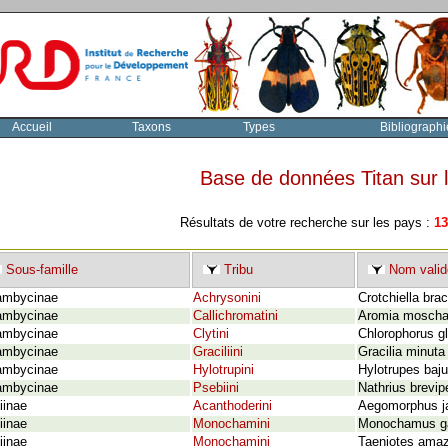
Accueil
Taxons
Types
Bibliographi
Base de données Titan sur
Résultats de votre recherche sur les pays :
13
Sous-famille
Tribu
Nom valid
ambycinae
Achrysonini
Crotchiella bra
ambycinae
Callichromatini
Aromia moschat
ambycinae
Clytini
Chlorophorus g
ambycinae
Graciliini
Gracilia minuta
ambycinae
Hylotrupini
Hylotrupes baju
ambycinae
Psebiini
Nathrius brevip
iinae
Acanthoderini
Aegomorphus ja
iinae
Monochamini
Monochamus gall
iinae
Monochamini
Taeniotes ama