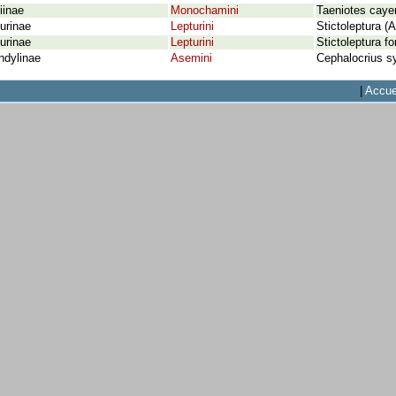
iinae
Monochamini
Taeniotes cay
urinae
Lepturini
Stictoleptura (
urinae
Lepturini
Stictoleptura f
ndylinae
Asemini
Cephalocrius sy
|
Accue