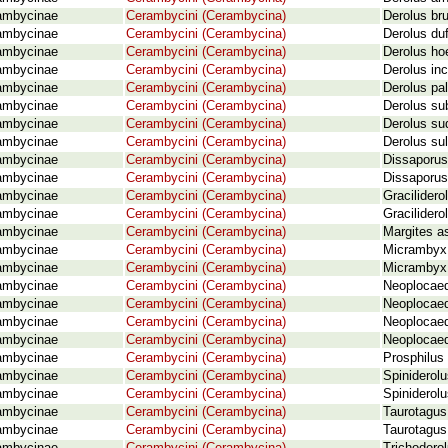
ambycinae
Cerambycini (Cerambycina)
Derolus br
ambycinae
Cerambycini (Cerambycina)
Derolus duf
ambycinae
Cerambycini (Cerambycina)
Derolus hoe
ambycinae
Cerambycini (Cerambycina)
Derolus inc
ambycinae
Cerambycini (Cerambycina)
Derolus pal
ambycinae
Cerambycini (Cerambycina)
Derolus su
ambycinae
Cerambycini (Cerambycina)
Derolus su
ambycinae
Cerambycini (Cerambycina)
Derolus sul
ambycinae
Cerambycini (Cerambycina)
Dissaporus
ambycinae
Cerambycini (Cerambycina)
Dissaporus 
ambycinae
Cerambycini (Cerambycina)
Gracilidero
ambycinae
Cerambycini (Cerambycina)
Gracilidero
ambycinae
Cerambycini (Cerambycina)
Margites as
ambycinae
Cerambycini (Cerambycina)
Micrambyx 
ambycinae
Cerambycini (Cerambycina)
Micrambyx 
ambycinae
Cerambycini (Cerambycina)
Neoplocaed
ambycinae
Cerambycini (Cerambycina)
Neoplocaed
ambycinae
Cerambycini (Cerambycina)
Neoplocaed
ambycinae
Cerambycini (Cerambycina)
Neoplocaede
ambycinae
Cerambycini (Cerambycina)
Prosphilus 
ambycinae
Cerambycini (Cerambycina)
Spiniderol
ambycinae
Cerambycini (Cerambycina)
Spiniderolu
ambycinae
Cerambycini (Cerambycina)
Taurotagus
ambycinae
Cerambycini (Cerambycina)
Taurotagus 