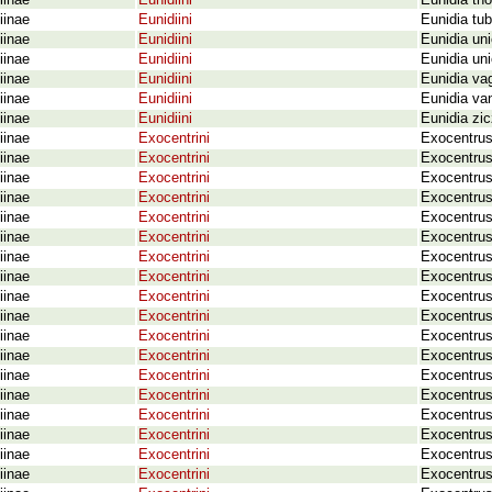
iinae
Eunidiini
Eunidia th
iinae
Eunidiini
Eunidia tub
iinae
Eunidiini
Eunidia uni
iinae
Eunidiini
Eunidia un
iinae
Eunidiini
Eunidia va
iinae
Eunidiini
Eunidia va
iinae
Eunidiini
Eunidia zi
iinae
Exocentrini
Exocentrus
iinae
Exocentrini
Exocentrus
iinae
Exocentrini
Exocentrus
iinae
Exocentrini
Exocentrus
iinae
Exocentrini
Exocentrus
iinae
Exocentrini
Exocentrus 
iinae
Exocentrini
Exocentrus 
iinae
Exocentrini
Exocentrus
iinae
Exocentrini
Exocentrus 
iinae
Exocentrini
Exocentrus
iinae
Exocentrini
Exocentrus
iinae
Exocentrini
Exocentrus
iinae
Exocentrini
Exocentrus
iinae
Exocentrini
Exocentrus
iinae
Exocentrini
Exocentrus
iinae
Exocentrini
Exocentrus
iinae
Exocentrini
Exocentrus
iinae
Exocentrini
Exocentrus