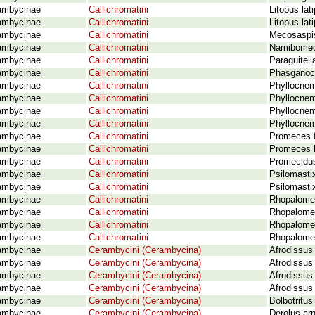
ambycinae
Callichromatini
Litopus lat
ambycinae
Callichromatini
Litopus la
ambycinae
Callichromatini
Mecosaspis
ambycinae
Callichromatini
Namibomece
ambycinae
Callichromatini
Paraguiteli
ambycinae
Callichromatini
Phasganocn
ambycinae
Callichromatini
Phyllocnem
ambycinae
Callichromatini
Phyllocnem
ambycinae
Callichromatini
Phyllocnem
ambycinae
Callichromatini
Phyllocnema
ambycinae
Callichromatini
Promeces f
ambycinae
Callichromatini
Promeces lo
ambycinae
Callichromatini
Promecidus 
ambycinae
Callichromatini
Psilomasti
ambycinae
Callichromatini
Psilomastix
ambycinae
Callichromatini
Rhopalomec
ambycinae
Callichromatini
Rhopalomec
ambycinae
Callichromatini
Rhopalomec
ambycinae
Callichromatini
Rhopalomec
ambycinae
Cerambycini (Cerambycina)
Afrodissus 
ambycinae
Cerambycini (Cerambycina)
Afrodissus
ambycinae
Cerambycini (Cerambycina)
Afrodissus 
ambycinae
Cerambycini (Cerambycina)
Afrodissus
ambycinae
Cerambycini (Cerambycina)
Bolbotritus
ambycinae
Cerambycini (Cerambycina)
Derolus arn