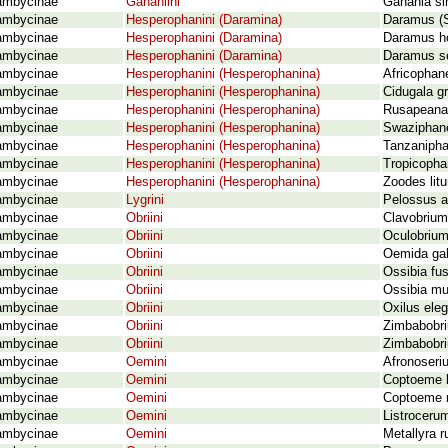
ambycinae
Gahaniini
Gahania si
ambycinae
Hesperophanini (Daramina)
Daramus (S
ambycinae
Hesperophanini (Daramina)
Daramus ho
ambycinae
Hesperophanini (Daramina)
Daramus se
ambycinae
Hesperophanini (Hesperophanina)
Africophan
ambycinae
Hesperophanini (Hesperophanina)
Cidugala gr
ambycinae
Hesperophanini (Hesperophanina)
Rusapeana 
ambycinae
Hesperophanini (Hesperophanina)
Swaziphane
ambycinae
Hesperophanini (Hesperophanina)
Tanzanipha
ambycinae
Hesperophanini (Hesperophanina)
Tropicophan
ambycinae
Hesperophanini (Hesperophanina)
Zoodes litu
ambycinae
Lygrini
Pelossus a
ambycinae
Obriini
Clavobrium
ambycinae
Obriini
Oculobrium
ambycinae
Obriini
Oemida gah
ambycinae
Obriini
Ossibia fus
ambycinae
Obriini
Ossibia mu
ambycinae
Obriini
Oxilus eleg
ambycinae
Obriini
Zimbabobri
ambycinae
Obriini
Zimbabobri
ambycinae
Oemini
Afronoseri
ambycinae
Oemini
Coptoeme k
ambycinae
Oemini
Coptoeme 
ambycinae
Oemini
Listroceru
ambycinae
Oemini
Metallyra r