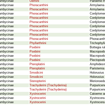
ambycinae
Oemini
Paroeme me
ambycinae
Phoracanthini
Armylaena 
ambycinae
Phoracanthini
Armylaena j
ambycinae
Phoracanthini
Cordylomer
ambycinae
Phoracanthini
Cordylomer
ambycinae
Phoracanthini
Cordylomera
ambycinae
Phoracanthini
Cordylomer
ambycinae
Phoracanthini
Cordylomer
ambycinae
Phoracanthini
Cordylomer
ambycinae
Phoracanthini
Phoracanth
ambycinae
Phyllarthriini
Trichophyl
ambycinae
Psebiini
Bottegia ru
ambycinae
Psebiini
Macropsebi
ambycinae
Psebiini
Macropsebi
ambycinae
Psebiini
Plectopseb
ambycinae
Pteroplatini
Amphidesmu
ambycinae
Pteroplatini
Paristemia
ambycinae
Smodicini
Holorusius
ambycinae
Smodicini
Holorusius 
ambycinae
Stenopterini
Merionoeda
ambycinae
Trachyderini (Trachyderina)
Purpuricen
ambycinae
Trachyderini (Trachyderina)
Purpuricen
ambycinae
Xystrocerini
Catoeme arn
ambycinae
Xystrocerini
Xystrocera
ambycinae
Xystrocerini
Xystrocera