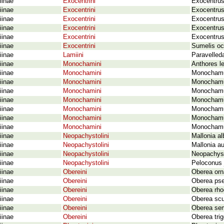
iinae
Exocentrini
Exocentrus
iinae
Exocentrini
Exocentrus
iinae
Exocentrini
Exocentrus
iinae
Exocentrini
Exocentrus
iinae
Exocentrini
Exocentrus
iinae
Exocentrini
Sumelis oc
iinae
Lamiini
Paravelled
iinae
Monochamini
Anthores l
iinae
Monochamini
Monochamus
iinae
Monochamini
Monochamu
iinae
Monochamini
Monochamus
iinae
Monochamini
Monochamu
iinae
Monochamini
Monochamus
iinae
Monochamini
Monochamus
iinae
Monochamini
Monochamus
iinae
Neopachystolini
Mallonia a
iinae
Neopachystolini
Mallonia au
iinae
Neopachystolini
Neopachyst
iinae
Neopachystolini
Peloconus 
iinae
Obereini
Oberea orn
iinae
Obereini
Oberea pse
iinae
Obereini
Oberea rho
iinae
Obereini
Oberea scu
iinae
Obereini
Oberea semi
iinae
Obereini
Oberea trig