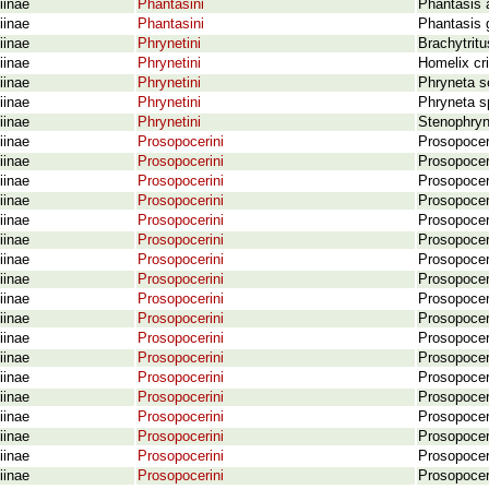
iinae
Phantasini
Phantasis 
iinae
Phantasini
Phantasis 
iinae
Phrynetini
Brachytrit
iinae
Phrynetini
Homelix cr
iinae
Phrynetini
Phryneta s
iinae
Phrynetini
Phryneta sp
iinae
Phrynetini
Stenophryne
iinae
Prosopocerini
Prosopocera
iinae
Prosopocerini
Prosopocer
iinae
Prosopocerini
Prosopocera
iinae
Prosopocerini
Prosopocera
iinae
Prosopocerini
Prosopocer
iinae
Prosopocerini
Prosopocera
iinae
Prosopocerini
Prosopocer
iinae
Prosopocerini
Prosopocera
iinae
Prosopocerini
Prosopocera
iinae
Prosopocerini
Prosopocer
iinae
Prosopocerini
Prosopocera
iinae
Prosopocerini
Prosopocer
iinae
Prosopocerini
Prosopocera
iinae
Prosopocerini
Prosopocer
iinae
Prosopocerini
Prosopocer
iinae
Prosopocerini
Prosopocer
iinae
Prosopocerini
Prosopocer
iinae
Prosopocerini
Prosopocera