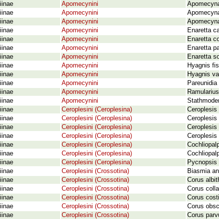
iinae
Apomecynini
Apomecyna 
iinae
Apomecynini
Apomecyna 
iinae
Apomecynini
Apomecyna 
iinae
Apomecynini
Enaretta c
iinae
Apomecynini
Enaretta co
iinae
Apomecynini
Enaretta pa
iinae
Apomecynini
Enaretta s
iinae
Apomecynini
Hyagnis fi
iinae
Apomecynini
Hyagnis va
iinae
Apomecynini
Pareunidia 
iinae
Apomecynini
Ramularius
iinae
Apomecynini
Stathmoder
iinae
Ceroplesini (Ceroplesina)
Ceroplesis 
iinae
Ceroplesini (Ceroplesina)
Ceroplesis 
iinae
Ceroplesini (Ceroplesina)
Ceroplesis 
iinae
Ceroplesini (Ceroplesina)
Ceroplesis
iinae
Ceroplesini (Ceroplesina)
Cochliopal
iinae
Ceroplesini (Ceroplesina)
Cochliopalp
iinae
Ceroplesini (Ceroplesina)
Pycnopsis 
iinae
Ceroplesini (Crossotina)
Biasmia an
iinae
Ceroplesini (Crossotina)
Corus albi
iinae
Ceroplesini (Crossotina)
Corus colla
iinae
Ceroplesini (Crossotina)
Corus cost
iinae
Ceroplesini (Crossotina)
Corus obsc
iinae
Ceroplesini (Crossotina)
Corus parv