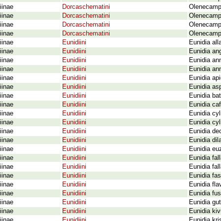
iinae
Dorcaschematini
Olenecampt
iinae
Dorcaschematini
Olenecamp
iinae
Dorcaschematini
Olenecampt
iinae
Dorcaschematini
Olenecampt
iinae
Eunidiini
Eunidia all
iinae
Eunidiini
Eunidia an
iinae
Eunidiini
Eunidia ann
iinae
Eunidiini
Eunidia an
iinae
Eunidiini
Eunidia ap
iinae
Eunidiini
Eunidia as
iinae
Eunidiini
Eunidia bat
iinae
Eunidiini
Eunidia ca
iinae
Eunidiini
Eunidia cyl
iinae
Eunidiini
Eunidia cyl
iinae
Eunidiini
Eunidia dec
iinae
Eunidiini
Eunidia dil
iinae
Eunidiini
Eunidia eu
iinae
Eunidiini
Eunidia fal
iinae
Eunidiini
Eunidia fa
iinae
Eunidiini
Eunidia fa
iinae
Eunidiini
Eunidia fl
iinae
Eunidiini
Eunidia fu
iinae
Eunidiini
Eunidia gut
iinae
Eunidiini
Eunidia ki
iinae
Eunidiini
Eunidia kri