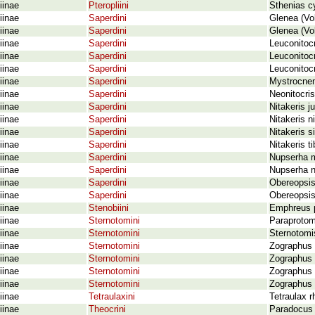
iinae
Pteropliini
Sthenias cy
iinae
Saperdini
Glenea (Vo
iinae
Saperdini
Glenea (Vo
iinae
Saperdini
Leuconitocr
iinae
Saperdini
Leuconitoc
iinae
Saperdini
Leuconitocr
iinae
Saperdini
Mystrocnem
iinae
Saperdini
Neonitocri
iinae
Saperdini
Nitakeris j
iinae
Saperdini
Nitakeris ni
iinae
Saperdini
Nitakeris s
iinae
Saperdini
Nitakeris t
iinae
Saperdini
Nupserha 
iinae
Saperdini
Nupserha n
iinae
Saperdini
Obereopsis 
iinae
Saperdini
Obereopsis 
iinae
Stenobiini
Emphreus p
iinae
Sternotomini
Paraprotom
iinae
Sternotomini
Sternotomi
iinae
Sternotomini
Zographus 
iinae
Sternotomini
Zographus 
iinae
Sternotomini
Zographus 
iinae
Sternotomini
Zographus s
iinae
Tetraulaxini
Tetraulax 
iinae
Theocrini
Paradocus 