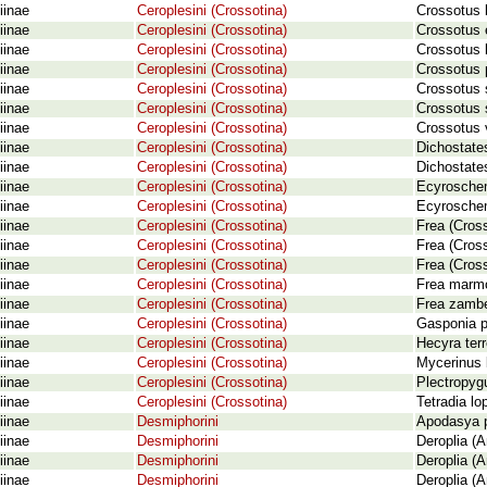
iinae
Ceroplesini (Crossotina)
Crossotus 
iinae
Ceroplesini (Crossotina)
Crossotus e
iinae
Ceroplesini (Crossotina)
Crossotus k
iinae
Ceroplesini (Crossotina)
Crossotus p
iinae
Ceroplesini (Crossotina)
Crossotus 
iinae
Ceroplesini (Crossotina)
Crossotus 
iinae
Ceroplesini (Crossotina)
Crossotus 
iinae
Ceroplesini (Crossotina)
Dichostates
iinae
Ceroplesini (Crossotina)
Dichostate
iinae
Ceroplesini (Crossotina)
Ecyrosche
iinae
Ceroplesini (Crossotina)
Ecyrosche
iinae
Ceroplesini (Crossotina)
Frea (Cross
iinae
Ceroplesini (Crossotina)
Frea (Cross
iinae
Ceroplesini (Crossotina)
Frea (Cross
iinae
Ceroplesini (Crossotina)
Frea marmo
iinae
Ceroplesini (Crossotina)
Frea zambe
iinae
Ceroplesini (Crossotina)
Gasponia p
iinae
Ceroplesini (Crossotina)
Hecyra terr
iinae
Ceroplesini (Crossotina)
Mycerinus b
iinae
Ceroplesini (Crossotina)
Plectropy
iinae
Ceroplesini (Crossotina)
Tetradia lo
iinae
Desmiphorini
Apodasya p
iinae
Desmiphorini
Deroplia (A
iinae
Desmiphorini
Deroplia (
iinae
Desmiphorini
Deroplia (