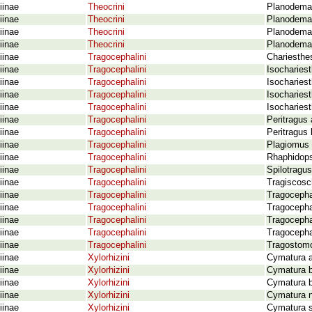
iinae
Theocrini
Planodema b
iinae
Theocrini
Planodema g
iinae
Theocrini
Planodema 
iinae
Theocrini
Planodema 
iinae
Tragocephalini
Chariesthe
iinae
Tragocephalini
Isocharies
iinae
Tragocephalini
Isochariest
iinae
Tragocephalini
Isochariest
iinae
Tragocephalini
Isochariest
iinae
Tragocephalini
Peritragus 
iinae
Tragocephalini
Peritragus 
iinae
Tragocephalini
Plagiomus 
iinae
Tragocephalini
Rhaphidops
iinae
Tragocephalini
Spilotragu
iinae
Tragocephalini
Tragiscosc
iinae
Tragocephalini
Tragocepha
iinae
Tragocephalini
Tragocepha
iinae
Tragocephalini
Tragoceph
iinae
Tragocephalini
Tragocepha
iinae
Tragocephalini
Tragostomo
iinae
Xylorhizini
Cymatura a
iinae
Xylorhizini
Cymatura b
iinae
Xylorhizini
Cymatura b
iinae
Xylorhizini
Cymatura n
iinae
Xylorhizini
Cymatura s