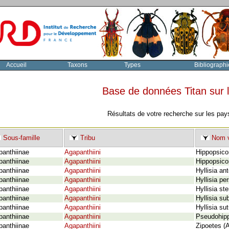
Accueil
Taxons
Types
Bibliographi
Base de données Titan sur
Résultats de votre recherche sur les pay
Sous-famille
Tribu
Nom v
panthiinae
Agapanthiini
Hippopsico
panthiinae
Agapanthiini
Hippopsico
panthiinae
Agapanthiini
Hyllisia an
panthiinae
Agapanthiini
Hyllisia pe
panthiinae
Agapanthiini
Hyllisia s
panthiinae
Agapanthiini
Hyllisia su
panthiinae
Agapanthiini
Hyllisia sut
panthiinae
Agapanthiini
Pseudohippo
panthiinae
Agapanthiini
Zipoetes (A