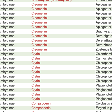
ambycinae
Cerambycini (Cerambycina)
Trichoderol
ambycinae
Cleomenini
Apiogaster 
ambycinae
Cleomenini
Apiogaster 
ambycinae
Cleomenini
Apiogaster
ambycinae
Cleomenini
Apiogaster
ambycinae
Cleomenini
Apiogaster
ambycinae
Cleomenini
Apiogaster
ambycinae
Cleomenini
Brachysart
ambycinae
Cleomenini
Dere nigri
ambycinae
Cleomenini
Dere vittat
ambycinae
Cleomenini
Dere zimba
ambycinae
Cleomenini
Zosterius 
ambycinae
Clytini
Calanthemi
ambycinae
Clytini
Carinoclyt
ambycinae
Clytini
Chlorophor
ambycinae
Clytini
Chlorophor
ambycinae
Clytini
Chlorophor
ambycinae
Clytini
Chlorophor
ambycinae
Clytini
Chlorophor
ambycinae
Clytini
Plagionotul
ambycinae
Clytini
Plagionotu
ambycinae
Clytini
Plagionotul
ambycinae
Clytini
Plagionotu
ambycinae
Compsocerini
Colobizus 
ambycinae
Compsocerini
Evgenius p