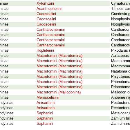
iinae
Xylorhizini
Cymatura w
ninae
Acanthophorini
Tithoes con
ninae
Cacoscelini
Guedesia gr
ninae
Cacoscelini
Notophysis 
ninae
Cacoscelini
Notophysis 
ninae
Cantharocnemini
Cantharocn
ninae
Cantharocnemini
Cantharocn
ninae
Cantharocnemini
Cantharocn
ninae
Cantharocnemini
Cantharoct
ninae
Hopliderini
Pixodarus 
ninae
Macrotomini (Macrotomina)
Aulacopus r
ninae
Macrotomini (Macrotomina)
Macrotoma
ninae
Macrotomini (Macrotomina)
Macrotoma 
ninae
Macrotomini (Macrotomina)
Nataloma ca
ninae
Macrotomini (Macrotomina)
Phlyctenos
ninae
Macrotomini (Macrotomina)
Prionotoma 
ninae
Macrotomini (Macrotomina)
Prionotoma
ninae
Macrotomini (Mallodonina)
Mallodon d
ninae
Meroscelisini
Anoeme nig
ndylinae
Anisarthrini
Pectoctenus
ndylinae
Anisarthrini
Pectoctenu
ndylinae
Saphanini
Metaloceru
ndylinae
Saphanini
Zamium bim
ndylinae
Saphanini
Zamium in