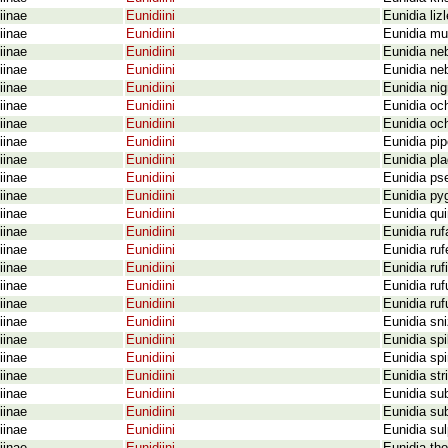
iinae
Eunidiini
Eunidia liz
iinae
Eunidiini
Eunidia mul
iinae
Eunidiini
Eunidia ne
iinae
Eunidiini
Eunidia ne
iinae
Eunidiini
Eunidia nig
iinae
Eunidiini
Eunidia oc
iinae
Eunidiini
Eunidia oc
iinae
Eunidiini
Eunidia pi
iinae
Eunidiini
Eunidia pl
iinae
Eunidiini
Eunidia ps
iinae
Eunidiini
Eunidia py
iinae
Eunidiini
Eunidia qu
iinae
Eunidiini
Eunidia ruf
iinae
Eunidiini
Eunidia ru
iinae
Eunidiini
Eunidia ruf
iinae
Eunidiini
Eunidia ruf
iinae
Eunidiini
Eunidia ruf
iinae
Eunidiini
Eunidia sn
iinae
Eunidiini
Eunidia sp
iinae
Eunidiini
Eunidia spi
iinae
Eunidiini
Eunidia st
iinae
Eunidiini
Eunidia su
iinae
Eunidiini
Eunidia su
iinae
Eunidiini
Eunidia sul