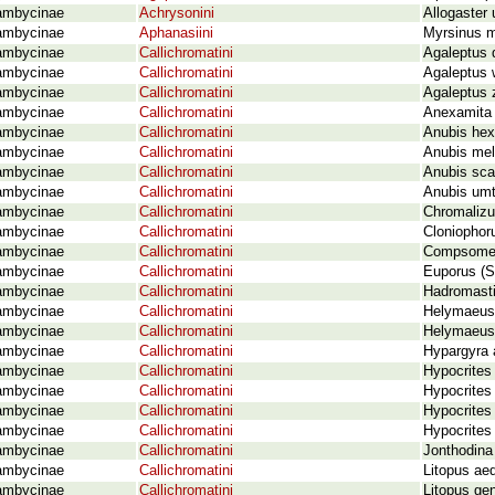
ambycinae
Achrysonini
Allogaster
ambycinae
Aphanasiini
Myrsinus 
ambycinae
Callichromatini
Agaleptus 
ambycinae
Callichromatini
Agaleptus 
ambycinae
Callichromatini
Agaleptus 
ambycinae
Callichromatini
Anexamita 
ambycinae
Callichromatini
Anubis hex
ambycinae
Callichromatini
Anubis mell
ambycinae
Callichromatini
Anubis sca
ambycinae
Callichromatini
Anubis umt
ambycinae
Callichromatini
Chromalizu
ambycinae
Callichromatini
Cloniophor
ambycinae
Callichromatini
Compsomera
ambycinae
Callichromatini
Euporus (S
ambycinae
Callichromatini
Hadromasti
ambycinae
Callichromatini
Helymaeus 
ambycinae
Callichromatini
Helymaeus n
ambycinae
Callichromatini
Hypargyra a
ambycinae
Callichromatini
Hypocrites
ambycinae
Callichromatini
Hypocrites 
ambycinae
Callichromatini
Hypocrites
ambycinae
Callichromatini
Hypocrites
ambycinae
Callichromatini
Jonthodina 
ambycinae
Callichromatini
Litopus aeq
ambycinae
Callichromatini
Litopus gen