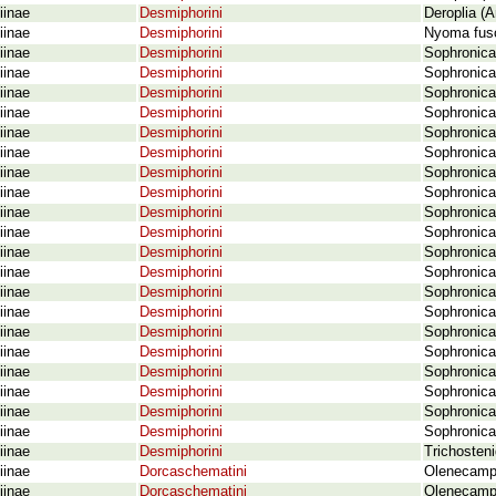
iinae
Desmiphorini
Deroplia (
iinae
Desmiphorini
Nyoma fusc
iinae
Desmiphorini
Sophronica 
iinae
Desmiphorini
Sophronica
iinae
Desmiphorini
Sophronica
iinae
Desmiphorini
Sophronica
iinae
Desmiphorini
Sophronica
iinae
Desmiphorini
Sophronica 
iinae
Desmiphorini
Sophronica
iinae
Desmiphorini
Sophronica
iinae
Desmiphorini
Sophronica
iinae
Desmiphorini
Sophronica
iinae
Desmiphorini
Sophronica 
iinae
Desmiphorini
Sophronica
iinae
Desmiphorini
Sophronica 
iinae
Desmiphorini
Sophronica
iinae
Desmiphorini
Sophronica
iinae
Desmiphorini
Sophronica
iinae
Desmiphorini
Sophronica 
iinae
Desmiphorini
Sophronica
iinae
Desmiphorini
Sophronica 
iinae
Desmiphorini
Sophronica 
iinae
Desmiphorini
Trichosten
iinae
Dorcaschematini
Olenecampt
iinae
Dorcaschematini
Olenecamptu