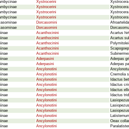
ambycinae
Xystrocerini
Xystrocera
ambycinae
Xystrocerini
Xystrocera
ambycinae
Xystrocerini
Xystrocera
ambycinae
Xystrocerini
Xystrocera 
casominae
Dorcasomini
Afroartelid
casominae
Dorcasomini
Dorcasomus
iinae
Acanthocinini
Acartus hi
iinae
Acanthocinini
Acartus su
iinae
Acanthocinini
Polymitole
iinae
Acanthocinini
Scapogoeph
iinae
Acanthocinini
Subinermex
iinae
Aderpasini
Aderpas gr
iinae
Aderpasini
Aderpas pa
iinae
Ancylonotini
Ancylonotus
iinae
Ancylonotini
Cnemolia s
iinae
Ancylonotini
Idactus be
iinae
Ancylonotini
Idactus cri
iinae
Ancylonotini
Idactus elli
iinae
Ancylonotini
Idactus tr
iinae
Ancylonotini
Lasiopezus
iinae
Ancylonotini
Lasiopezus
iinae
Ancylonotini
Lasiopezus
iinae
Ancylonotini
Latisternu
iinae
Ancylonotini
Oeax colla
iinae
Ancylonotini
Paralatiste