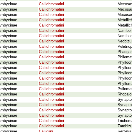
ambycinae
Callichromatini
Mecosasp
ambycinae
Callichromatini
Mecosasp
ambycinae
Callichromatini
Mecosas
ambycinae
Callichromatini
Metalli
ambycinae
Callichromatini
Metallic
ambycinae
Callichromatini
Namibom
ambycinae
Callichromatini
Namibom
ambycinae
Callichromatini
Neobizus
ambycinae
Callichromatini
Pelidnop
ambycinae
Callichromatini
Phasgan
ambycinae
Callichromatini
Philema
ambycinae
Callichromatini
Phylloc
ambycinae
Callichromatini
Phylloc
ambycinae
Callichromatini
Phylloc
ambycinae
Callichromatini
Phyllocn
ambycinae
Callichromatini
Phylloma
ambycinae
Callichromatini
Psilomas
ambycinae
Callichromatini
Rhopalo
ambycinae
Callichromatini
Synaptol
ambycinae
Callichromatini
Synaptol
ambycinae
Callichromatini
Synaptol
ambycinae
Callichromatini
Synaptol
ambycinae
Callichromatini
Trichoma
ambycinae
Callichromatini
Zambizu
ambycinae
Callidiini
Rejzekiu