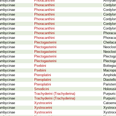
ambycinae
Phoracanthini
Armylaen
ambycinae
Phoracanthini
Cordylo
ambycinae
Phoracanthini
Cordylom
ambycinae
Phoracanthini
Cordylom
ambycinae
Phoracanthini
Cordylo
ambycinae
Phoracanthini
Cordylo
ambycinae
Phoracanthini
Cordylo
ambycinae
Phoracanthini
Phoraca
ambycinae
Phoracanthini
Phoracan
ambycinae
Plectogasterini
Cheilaca
ambycinae
Plectogasterini
Neoclost
ambycinae
Plectogasterini
Neoclost
ambycinae
Plectogasterini
Plectoga
ambycinae
Plectogasterini
Plectog
ambycinae
Psebiini
Bottegia
ambycinae
Psebiini
Macropse
ambycinae
Pteroplatini
Amphides
ambycinae
Pteroplatini
Diastello
ambycinae
Pteroplatini
Pariste
ambycinae
Smodicini
Holorusi
ambycinae
Trachyderini (Trachyderina)
Purpuri
ambycinae
Trachyderini (Trachyderina)
Purpuric
ambycinae
Xystrocerini
Catoeme
ambycinae
Xystrocerini
Xystroc
ambycinae
Xystrocerini
Xystroce