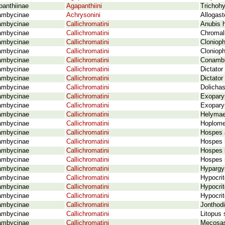
panthiinae
Agapanthiini
Trichohy
ambycinae
Achrysonini
Allogast
ambycinae
Callichromatini
Anubis h
ambycinae
Callichromatini
Chromali
ambycinae
Callichromatini
Clonioph
ambycinae
Callichromatini
Cloniop
ambycinae
Callichromatini
Conambl
ambycinae
Callichromatini
Dictator
ambycinae
Callichromatini
Dictator
ambycinae
Callichromatini
Dolichas
ambycinae
Callichromatini
Exopary
ambycinae
Callichromatini
Exoparyp
ambycinae
Callichromatini
Helymae
ambycinae
Callichromatini
Hoplomec
ambycinae
Callichromatini
Hospes 
ambycinae
Callichromatini
Hospes 
ambycinae
Callichromatini
Hospes l
ambycinae
Callichromatini
Hospes s
ambycinae
Callichromatini
Hypargyr
ambycinae
Callichromatini
Hypocrit
ambycinae
Callichromatini
Hypocrit
ambycinae
Callichromatini
Hypocrit
ambycinae
Callichromatini
Jonthodi
ambycinae
Callichromatini
Litopus s
ambycinae
Callichromatini
Mecosas