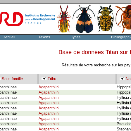
Accueil
Taxons
Types
Bibliographi
Base de données Titan sur
Résultats de votre recherche sur les pay
Sous-famille
Tribu
Nom
panthiinae
Agapanthiini
Hippopsi
panthiinae
Agapanthiini
Hippops
panthiinae
Agapanthiini
Hyllisia
panthiinae
Agapanthiini
Hyllisia
panthiinae
Agapanthiini
Hyllisia
panthiinae
Agapanthiini
Hyllisia
panthiinae
Agapanthiini
Hyllisia 
panthiinae
Agapanthiini
Pseudohi
panthiinae
Agapanthiini
Stephanh