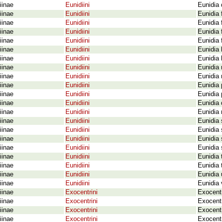
iinae
Eunidiini
Eunidia 
iinae
Eunidiini
Eunidia 
iinae
Eunidiini
Eunidia
iinae
Eunidiini
Eunidia
iinae
Eunidiini
Eunidia 
iinae
Eunidiini
Eunidia 
iinae
Eunidiini
Eunidia 
iinae
Eunidiini
Eunidia 
iinae
Eunidiini
Eunidia 
iinae
Eunidiini
Eunidia 
iinae
Eunidiini
Eunidia 
iinae
Eunidiini
Eunidia 
iinae
Eunidiini
Eunidia 
iinae
Eunidiini
Eunidia 
iinae
Eunidiini
Eunidia 
iinae
Eunidiini
Eunidia
iinae
Eunidiini
Eunidia 
iinae
Eunidiini
Eunidia 
iinae
Eunidiini
Eunidia 
iinae
Eunidiini
Eunidia 
iinae
Eunidiini
Eunidia 
iinae
Exocentrini
Exocent
iinae
Exocentrini
Exocent
iinae
Exocentrini
Exocent
iinae
Exocentrini
Exocent