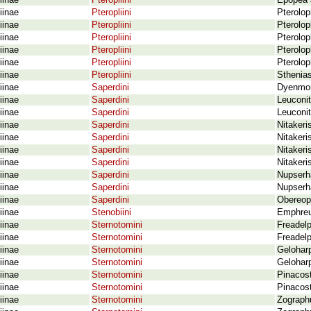
iinae
Pteropliini
Epopea 
iinae
Pteropliini
Pterolop
iinae
Pteropliini
Pterolop
iinae
Pteropliini
Pterolop
iinae
Pteropliini
Pterolop
iinae
Pteropliini
Pterolop
iinae
Pteropliini
Sthenias
iinae
Saperdini
Dyenmon
iinae
Saperdini
Leuconit
iinae
Saperdini
Leuconit
iinae
Saperdini
Nitakeri
iinae
Saperdini
Nitakeris
iinae
Saperdini
Nitakeri
iinae
Saperdini
Nitakeris
iinae
Saperdini
Nupserh
iinae
Saperdini
Nupserh
iinae
Saperdini
Obereops
iinae
Stenobiini
Emphreu
iinae
Sternotomini
Freadel
iinae
Sternotomini
Freadelp
iinae
Sternotomini
Geloharp
iinae
Sternotomini
Geloharp
iinae
Sternotomini
Pinacos
iinae
Sternotomini
Pinacos
iinae
Sternotomini
Zographu