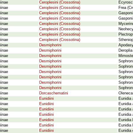
iinae
Ceroplesini (Crossotina)
Ecyrosc
iinae
Ceroplesini (Crossotina)
Frea (Cr
iinae
Ceroplesini (Crossotina)
Gasponia
iinae
Ceroplesini (Crossotina)
Gasponia
iinae
Ceroplesini (Crossotina)
Mycerinu
iinae
Ceroplesini (Crossotina)
Neohecyr
iinae
Ceroplesini (Crossotina)
Plectro
iinae
Ceroplesini (Crossotina)
Sthenio
iinae
Desmiphorini
Apodasy
iinae
Desmiphorini
Deroplia
iinae
Desmiphorini
Mimosted
iinae
Desmiphorini
Sophroni
iinae
Desmiphorini
Sophroni
iinae
Desmiphorini
Sophroni
iinae
Desmiphorini
Sophroni
iinae
Desmiphorini
Sophroni
iinae
Desmiphorini
Sophroni
iinae
Dorcaschematini
Oleneca
iinae
Eunidiini
Eunidia
iinae
Eunidiini
Eunidia 
iinae
Eunidiini
Eunidia 
iinae
Eunidiini
Eunidia
iinae
Eunidiini
Eunidia b
iinae
Eunidiini
Eunidia 
iinae
Eunidiini
Eunidia 