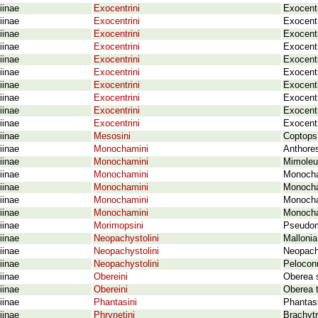
iinae
Exocentrini
Exocent
iinae
Exocentrini
Exocentr
iinae
Exocentrini
Exocentr
iinae
Exocentrini
Exocentr
iinae
Exocentrini
Exocentr
iinae
Exocentrini
Exocentr
iinae
Exocentrini
Exocent
iinae
Exocentrini
Exocentr
iinae
Exocentrini
Exocentr
iinae
Exocentrini
Exocentr
iinae
Mesosini
Coptops 
iinae
Monochamini
Anthore
iinae
Monochamini
Mimoleu
iinae
Monochamini
Monocha
iinae
Monochamini
Monocha
iinae
Monochamini
Monocham
iinae
Monochamini
Monocha
iinae
Morimopsini
Pseudom
iinae
Neopachystolini
Mallonia
iinae
Neopachystolini
Neopachy
iinae
Neopachystolini
Pelocon
iinae
Obereini
Oberea s
iinae
Obereini
Oberea t
iinae
Phantasini
Phantas
iinae
Phrynetini
Brachytr