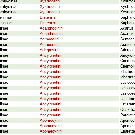
ambycinae
Xystrocerini
Xystroce
ambycinae
Xystrocerini
Xystroce
ambycinae
Xystrocerini
Xystroce
eniinae
Disteniini
Saphanod
eniinae
Disteniini
Saphano
iinae
Acanthocinini
Acartus 
iinae
Acanthocinini
Acartus 
iinae
Acmocerini
Acmocer
iinae
Acmocerini
Acmocer
iinae
Aderpasini
Aderpas
iinae
Ancylonotini
Ancylono
iinae
Ancylonotini
Cnemolia
iinae
Ancylonotini
Cnemoli
iinae
Ancylonotini
Idactus 
iinae
Ancylonotini
Idactus 
iinae
Ancylonotini
Lasiopez
iinae
Ancylonotini
Lasiope
iinae
Ancylonotini
Lasiope
iinae
Ancylonotini
Latister
iinae
Ancylonotini
Latister
iinae
Ancylonotini
Oeax tra
iinae
Ancylonotini
Paralati
iinae
Apomecynini
Apomecy
iinae
Apomecynini
Apomecyn
iinae
Apomecynini
Enarett