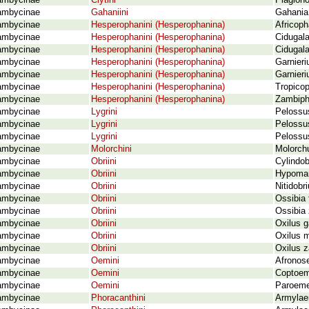
ambycinae
Clytini
Plagiono
ambycinae
Gahaniini
Gahania
ambycinae
Hesperophanini (Hesperophanina)
Africop
ambycinae
Hesperophanini (Hesperophanina)
Cidugala
ambycinae
Hesperophanini (Hesperophanina)
Cidugala
ambycinae
Hesperophanini (Hesperophanina)
Garnieri
ambycinae
Hesperophanini (Hesperophanina)
Garnieri
ambycinae
Hesperophanini (Hesperophanina)
Tropicop
ambycinae
Hesperophanini (Hesperophanina)
Zambiph
ambycinae
Lygrini
Pelossus
ambycinae
Lygrini
Pelossu
ambycinae
Lygrini
Pelossus
ambycinae
Molorchini
Molorchu
ambycinae
Obriini
Cylindo
ambycinae
Obriini
Hypomar
ambycinae
Obriini
Nitidobr
ambycinae
Obriini
Ossibia 
ambycinae
Obriini
Ossibia
ambycinae
Obriini
Oxilus g
ambycinae
Obriini
Oxilus m
ambycinae
Obriini
Oxilus 
ambycinae
Oemini
Afronos
ambycinae
Oemini
Coptoeme
ambycinae
Oemini
Paroeme 
ambycinae
Phoracanthini
Armylae