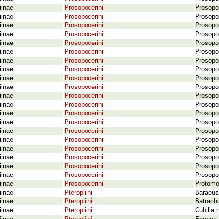
iinae
Prosopocerini
Prosopoc
iinae
Prosopocerini
Prosopoc
iinae
Prosopocerini
Prosopoc
iinae
Prosopocerini
Prosopoc
iinae
Prosopocerini
Prosopoc
iinae
Prosopocerini
Prosopoc
iinae
Prosopocerini
Prosopo
iinae
Prosopocerini
Prosopoc
iinae
Prosopocerini
Prosopoc
iinae
Prosopocerini
Prosopoc
iinae
Prosopocerini
Prosopoc
iinae
Prosopocerini
Prosopoc
iinae
Prosopocerini
Prosopo
iinae
Prosopocerini
Prosopo
iinae
Prosopocerini
Prosopo
iinae
Prosopocerini
Prosopo
iinae
Prosopocerini
Prosopo
iinae
Prosopocerini
Prosopoc
iinae
Prosopocerini
Prosopoc
iinae
Prosopocerini
Prosopoc
iinae
Prosopocerini
Protomoc
iinae
Pteropliini
Baraeus 
iinae
Pteropliini
Batrach
iinae
Pteropliini
Cubilia n