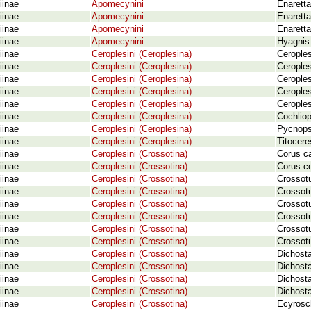
iinae
Apomecynini
Enaretta
iinae
Apomecynini
Enaretta
iinae
Apomecynini
Enaretta
iinae
Apomecynini
Hyagnis 
iinae
Ceroplesini (Ceroplesina)
Ceroples
iinae
Ceroplesini (Ceroplesina)
Ceroples
iinae
Ceroplesini (Ceroplesina)
Ceroples
iinae
Ceroplesini (Ceroplesina)
Ceroples
iinae
Ceroplesini (Ceroplesina)
Ceroples
iinae
Ceroplesini (Ceroplesina)
Cochliop
iinae
Ceroplesini (Ceroplesina)
Pycnops
iinae
Ceroplesini (Ceroplesina)
Titocere
iinae
Ceroplesini (Crossotina)
Corus ca
iinae
Ceroplesini (Crossotina)
Corus co
iinae
Ceroplesini (Crossotina)
Crossotu
iinae
Ceroplesini (Crossotina)
Crossotu
iinae
Ceroplesini (Crossotina)
Crossotu
iinae
Ceroplesini (Crossotina)
Crossot
iinae
Ceroplesini (Crossotina)
Crossotu
iinae
Ceroplesini (Crossotina)
Crossotu
iinae
Ceroplesini (Crossotina)
Dichost
iinae
Ceroplesini (Crossotina)
Dichosta
iinae
Ceroplesini (Crossotina)
Dichosta
iinae
Ceroplesini (Crossotina)
Dichosta
iinae
Ceroplesini (Crossotina)
Ecyrosc