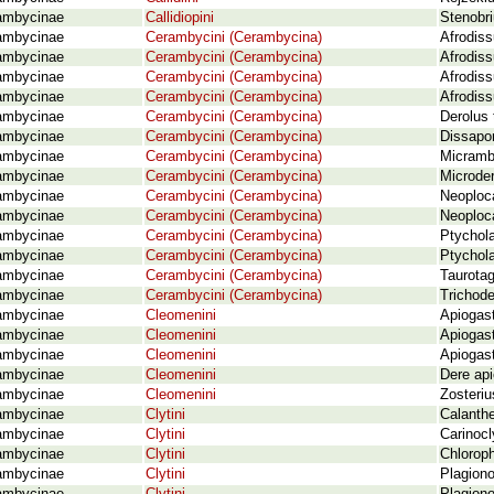
ambycinae
Callidiopini
Stenobr
ambycinae
Cerambycini (Cerambycina)
Afrodiss
ambycinae
Cerambycini (Cerambycina)
Afrodiss
ambycinae
Cerambycini (Cerambycina)
Afrodiss
ambycinae
Cerambycini (Cerambycina)
Afrodiss
ambycinae
Cerambycini (Cerambycina)
Derolus 
ambycinae
Cerambycini (Cerambycina)
Dissapor
ambycinae
Cerambycini (Cerambycina)
Micramby
ambycinae
Cerambycini (Cerambycina)
Microder
ambycinae
Cerambycini (Cerambycina)
Neoploc
ambycinae
Cerambycini (Cerambycina)
Neoploca
ambycinae
Cerambycini (Cerambycina)
Ptychol
ambycinae
Cerambycini (Cerambycina)
Ptychola
ambycinae
Cerambycini (Cerambycina)
Taurotag
ambycinae
Cerambycini (Cerambycina)
Trichode
ambycinae
Cleomenini
Apiogast
ambycinae
Cleomenini
Apiogas
ambycinae
Cleomenini
Apiogast
ambycinae
Cleomenini
Dere api
ambycinae
Cleomenini
Zosteri
ambycinae
Clytini
Calanth
ambycinae
Clytini
Carinocl
ambycinae
Clytini
Chloroph
ambycinae
Clytini
Plagiono