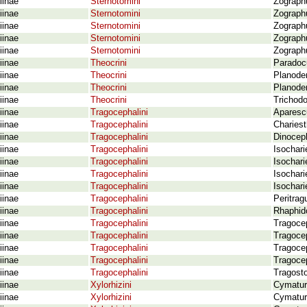
iinae
Sternotomini
Zographu
iinae
Sternotomini
Zographu
iinae
Sternotomini
Zographu
iinae
Sternotomini
Zographu
iinae
Sternotomini
Zographu
iinae
Theocrini
Paradocu
iinae
Theocrini
Planode
iinae
Theocrini
Planodem
iinae
Theocrini
Trichodo
iinae
Tragocephalini
Aparesc
iinae
Tragocephalini
Charies
iinae
Tragocephalini
Dinocep
iinae
Tragocephalini
Isochari
iinae
Tragocephalini
Isochari
iinae
Tragocephalini
Isochari
iinae
Tragocephalini
Isochari
iinae
Tragocephalini
Peritrag
iinae
Tragocephalini
Rhaphid
iinae
Tragocephalini
Tragoce
iinae
Tragocephalini
Tragocep
iinae
Tragocephalini
Tragocep
iinae
Tragocephalini
Tragocep
iinae
Tragocephalini
Tragost
iinae
Xylorhizini
Cymatur
iinae
Xylorhizini
Cymatura