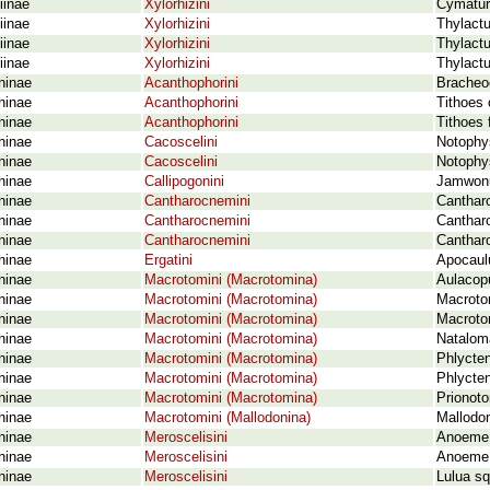
iinae
Xylorhizini
Cymatur
iinae
Xylorhizini
Thylactu
iinae
Xylorhizini
Thylactu
iinae
Xylorhizini
Thylactu
ninae
Acanthophorini
Bracheo
ninae
Acanthophorini
Tithoes 
ninae
Acanthophorini
Tithoes 
ninae
Cacoscelini
Notophys
ninae
Cacoscelini
Notophy
ninae
Callipogonini
Jamwonu
ninae
Cantharocnemini
Cantharo
ninae
Cantharocnemini
Cantharo
ninae
Cantharocnemini
Cantharo
ninae
Ergatini
Apocaulu
ninae
Macrotomini (Macrotomina)
Aulacopu
ninae
Macrotomini (Macrotomina)
Macroto
ninae
Macrotomini (Macrotomina)
Macroto
ninae
Macrotomini (Macrotomina)
Nataloma
ninae
Macrotomini (Macrotomina)
Phlycten
ninae
Macrotomini (Macrotomina)
Phlycten
ninae
Macrotomini (Macrotomina)
Prionoto
ninae
Macrotomini (Mallodonina)
Mallodo
ninae
Meroscelisini
Anoeme 
ninae
Meroscelisini
Anoeme n
ninae
Meroscelisini
Lulua s