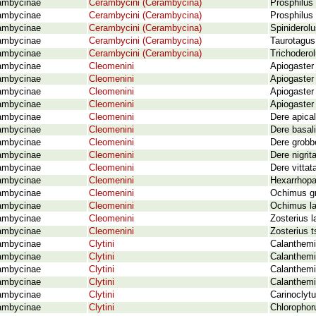
ambycinae
Cerambycini (Cerambycina)
Prosphilus 
ambycinae
Cerambycini (Cerambycina)
Prosphilus 
ambycinae
Cerambycini (Cerambycina)
Spiniderolu
ambycinae
Cerambycini (Cerambycina)
Taurotagus 
ambycinae
Cerambycini (Cerambycina)
Trichoderol
ambycinae
Cleomenini
Apiogaster 
ambycinae
Cleomenini
Apiogaster
ambycinae
Cleomenini
Apiogaster 
ambycinae
Cleomenini
Apiogaster
ambycinae
Cleomenini
Dere apica
ambycinae
Cleomenini
Dere basali
ambycinae
Cleomenini
Dere grobb
ambycinae
Cleomenini
Dere nigri
ambycinae
Cleomenini
Dere vittat
ambycinae
Cleomenini
Hexarrhopa
ambycinae
Cleomenini
Ochimus gr
ambycinae
Cleomenini
Ochimus la
ambycinae
Cleomenini
Zosterius 
ambycinae
Cleomenini
Zosterius 
ambycinae
Clytini
Calanthem
ambycinae
Clytini
Calanthemis
ambycinae
Clytini
Calanthemi
ambycinae
Clytini
Calanthemi
ambycinae
Clytini
Carinoclyt
ambycinae
Clytini
Chlorophoru