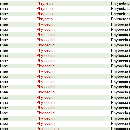
iinae
Phrynetini
Phryneta o
iinae
Phrynetini
Phryneta p
iinae
Phrynetini
Phryneta sp
iinae
Phrynetini
Phrynetopsi
iinae
Phytoeciini
Phytoecia 
iinae
Phytoeciini
Phytoecia 
iinae
Phytoeciini
Phytoecia (
iinae
Phytoeciini
Phytoecia 
iinae
Phytoeciini
Phytoecia 
iinae
Phytoeciini
Phytoecia (
iinae
Phytoeciini
Phytoecia 
iinae
Phytoeciini
Phytoecia 
iinae
Phytoeciini
Phytoecia (
iinae
Phytoeciini
Phytoecia (
iinae
Phytoeciini
Phytoecia (
iinae
Phytoeciini
Phytoecia 
iinae
Phytoeciini
Phytoecia (
iinae
Phytoeciini
Phytoecia (
iinae
Phytoeciini
Phytoecia 
iinae
Phytoeciini
Phytoecia 
iinae
Phytoeciini
Phytoecia 
iinae
Phytoeciini
Phytoecia 
iinae
Phytoeciini
Phytoecia (
iinae
Phytoeciini
Phytoecia (
iinae
Prosopocerini
Prosopocer