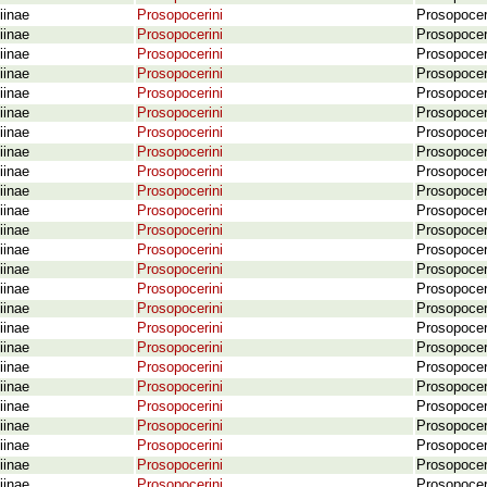
iinae
Prosopocerini
Prosopocer
iinae
Prosopocerini
Prosopocer
iinae
Prosopocerini
Prosopocer
iinae
Prosopocerini
Prosopocer
iinae
Prosopocerini
Prosopocer
iinae
Prosopocerini
Prosopocer
iinae
Prosopocerini
Prosopocera
iinae
Prosopocerini
Prosopocera
iinae
Prosopocerini
Prosopocera
iinae
Prosopocerini
Prosopocer
iinae
Prosopocerini
Prosopocer
iinae
Prosopocerini
Prosopocera
iinae
Prosopocerini
Prosopocer
iinae
Prosopocerini
Prosopocer
iinae
Prosopocerini
Prosopocera
iinae
Prosopocerini
Prosopocer
iinae
Prosopocerini
Prosopocera
iinae
Prosopocerini
Prosopocer
iinae
Prosopocerini
Prosopocer
iinae
Prosopocerini
Prosopocer
iinae
Prosopocerini
Prosopocer
iinae
Prosopocerini
Prosopocera
iinae
Prosopocerini
Prosopocera
iinae
Prosopocerini
Prosopocer
iinae
Prosopocerini
Prosopocer