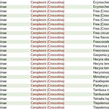
iinae
Ceroplesini (Crossotina)
Ecyroschem
iinae
Ceroplesini (Crossotina)
Ecyrosche
iinae
Ceroplesini (Crossotina)
Frea (Cross
iinae
Ceroplesini (Crossotina)
Frea (Cross
iinae
Ceroplesini (Crossotina)
Frea (Cros
iinae
Ceroplesini (Crossotina)
Frea (Cross
iinae
Ceroplesini (Crossotina)
Frea (Cross
iinae
Ceroplesini (Crossotina)
Frea circu
iinae
Ceroplesini (Crossotina)
Frea flavo
iinae
Ceroplesini (Crossotina)
Freocoroid
iinae
Ceroplesini (Crossotina)
Freocorus 
iinae
Ceroplesini (Crossotina)
Freocrosso
iinae
Ceroplesini (Crossotina)
Gasponia p
iinae
Ceroplesini (Crossotina)
Hecyra obs
iinae
Ceroplesini (Crossotina)
Hecyra ten
iinae
Ceroplesini (Crossotina)
Hecyra terr
iinae
Ceroplesini (Crossotina)
Hecyromorp
iinae
Ceroplesini (Crossotina)
Mimohecyra
iinae
Ceroplesini (Crossotina)
Paratlepol
iinae
Ceroplesini (Crossotina)
Parhecyra c
iinae
Ceroplesini (Crossotina)
Tambusa ma
iinae
Ceroplesini (Crossotina)
Tambusoide
iinae
Ceroplesini (Crossotina)
Tetradia lo
iinae
Ceroplesini (Crossotina)
Tlepolemus
iinae
Ceroplesini (Crossotina)
Tlepolemus