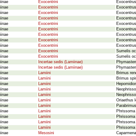
iinae
Exocentrini
Exocentrus
iinae
Exocentrini
Exocentrus
iinae
Exocentrini
Exocentrus
iinae
Exocentrini
Exocentrus
iinae
Exocentrini
Exocentrus
iinae
Exocentrini
Exocentrus
iinae
Exocentrini
Exocentrus
iinae
Exocentrini
Exocentrus
iinae
Exocentrini
Exocentrus 
iinae
Exocentrini
Sumelis occ
iinae
Exocentrini
Sumelis oc
iinae
Incertae sedis (Lamiinae)
Phymastern
iinae
Incertae sedis (Lamiinae)
Phymastern
iinae
Lamiini
Brimus rend
iinae
Lamiini
Brimus spi
iinae
Lamiini
Hepomidio
iinae
Lamiini
Neophrisso
iinae
Lamiini
Neophrisso
iinae
Lamiini
Oriaethus 
iinae
Lamiini
Parabrimus
iinae
Lamiini
Phrissoma 
iinae
Lamiini
Phrissoma 
iinae
Lamiini
Phrissoma 
iinae
Lamiini
Phrissoma 
iinae
Mesosini
Caparmena 