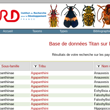
Accueil
Taxons
Types
Bibliographi
Base de données Titan sur
Résultats de votre recherche sur les pay
Sous-famille
Tribu
Nom v
panthiinae
Agapanthiini
Anauxesis 
panthiinae
Agapanthiini
Anauxesis 
panthiinae
Agapanthiini
Anauxesis l
panthiinae
Agapanthiini
Anauxesis 
panthiinae
Agapanthiini
Eohyllisia 
panthiinae
Agapanthiini
Falsohyllis
panthiinae
Agapanthiini
Falsohyllis
panthiinae
Agapanthiini
Falsohyllis
panthiinae
Agapanthiini
Hippopsicon