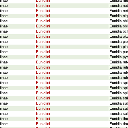
iinae
Eunidiini
Eunidia mu
iinae
Eunidiini
Eunidia ne
iinae
Eunidiini
Eunidia ne
iinae
Eunidiini
Eunidia nig
iinae
Eunidiini
Eunidia obl
iinae
Eunidiini
Eunidia obl
iinae
Eunidiini
Eunidia oc
iinae
Eunidiini
Eunidia ok
iinae
Eunidiini
Eunidia pi
iinae
Eunidiini
Eunidia pl
iinae
Eunidiini
Eunidia pun
iinae
Eunidiini
Eunidia py
iinae
Eunidiini
Eunidia ru
iinae
Eunidiini
Eunidia ruf
iinae
Eunidiini
Eunidia ruf
iinae
Eunidiini
Eunidia ruf
iinae
Eunidiini
Eunidia sp
iinae
Eunidiini
Eunidia spi
iinae
Eunidiini
Eunidia spi
iinae
Eunidiini
Eunidia st
iinae
Eunidiini
Eunidia su
iinae
Eunidiini
Eunidia su
iinae
Eunidiini
Eunidia sul
iinae
Eunidiini
Eunidia th
iinae
Eunidiini
Eunidia ti