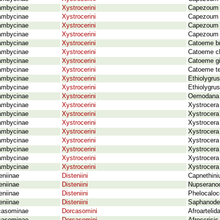
ambycinae
Xystrocerini
Capezoum 
ambycinae
Xystrocerini
Capezoum m
ambycinae
Xystrocerini
Capezoum r
ambycinae
Xystrocerini
Capezoum t
ambycinae
Xystrocerini
Catoeme br
ambycinae
Xystrocerini
Catoeme cl
ambycinae
Xystrocerini
Catoeme gi
ambycinae
Xystrocerini
Catoeme tes
ambycinae
Xystrocerini
Ethiolygrus
ambycinae
Xystrocerini
Ethiolygrus
ambycinae
Xystrocerini
Oemodana 
ambycinae
Xystrocerini
Xystrocera
ambycinae
Xystrocerini
Xystrocera
ambycinae
Xystrocerini
Xystrocera
ambycinae
Xystrocerini
Xystrocera
ambycinae
Xystrocerini
Xystrocera
ambycinae
Xystrocerini
Xystrocera 
ambycinae
Xystrocerini
Xystrocera 
ambycinae
Xystrocerini
Xystrocera 
eniinae
Disteniini
Capnethini
eniinae
Disteniini
Nupseranod
eniinae
Disteniini
Phelocaloce
eniinae
Disteniini
Saphanodes
casominae
Dorcasomini
Afroartelid