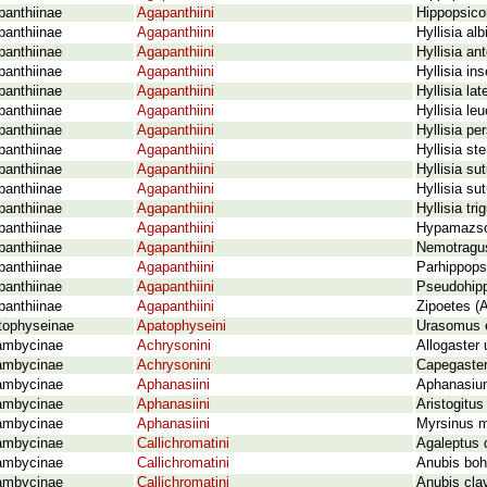
panthiinae
Agapanthiini
Hippopsico
panthiinae
Agapanthiini
Hyllisia al
panthiinae
Agapanthiini
Hyllisia an
panthiinae
Agapanthiini
Hyllisia in
panthiinae
Agapanthiini
Hyllisia la
panthiinae
Agapanthiini
Hyllisia le
panthiinae
Agapanthiini
Hyllisia pe
panthiinae
Agapanthiini
Hyllisia s
panthiinae
Agapanthiini
Hyllisia sut
panthiinae
Agapanthiini
Hyllisia su
panthiinae
Agapanthiini
Hyllisia tri
panthiinae
Agapanthiini
Hypamazso 
panthiinae
Agapanthiini
Nemotragu
panthiinae
Agapanthiini
Parhippops
panthiinae
Agapanthiini
Pseudohipp
panthiinae
Agapanthiini
Zipoetes (A
tophyseinae
Apatophyseini
Urasomus e
ambycinae
Achrysonini
Allogaster
ambycinae
Achrysonini
Capegaster
ambycinae
Aphanasiini
Aphanasium
ambycinae
Aphanasiini
Aristogitus
ambycinae
Aphanasiini
Myrsinus 
ambycinae
Callichromatini
Agaleptus 
ambycinae
Callichromatini
Anubis bo
ambycinae
Callichromatini
Anubis clav