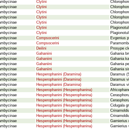
ambycinae
Clytini
Chlorophor
ambycinae
Clytini
Chlorophor
ambycinae
Clytini
Chlorophor
ambycinae
Clytini
Chlorophor
ambycinae
Clytini
Chlorophor
ambycinae
Clytini
Plagionotul
ambycinae
Clytini
Plagionotul
ambycinae
Compsocerini
Evgenius p
ambycinae
Compsocerini
Paramombas
ambycinae
Deilini
Prosype cl
ambycinae
Gahaniini
Gahania br
ambycinae
Gahaniini
Gahania ka
ambycinae
Gahaniini
Gahania per
ambycinae
Gahaniini
Gahania si
ambycinae
Hesperophanini (Daramina)
Daramus (S
ambycinae
Hesperophanini (Daramina)
Daramus vi
ambycinae
Hesperophanini (Daramina)
Daramus vi
ambycinae
Hesperophanini (Hesperophanina)
Africophan
ambycinae
Hesperophanini (Hesperophanina)
Cerasphorus
ambycinae
Hesperophanini (Hesperophanina)
Cerasphoru
ambycinae
Hesperophanini (Hesperophanina)
Cidugala gr
ambycinae
Hesperophanini (Hesperophanina)
Crinarnold
ambycinae
Hesperophanini (Hesperophanina)
Crinarnoldi
ambycinae
Hesperophanini (Hesperophanina)
Garnierius 
ambycinae
Hesperophanini (Hesperophanina)
Garnierius 