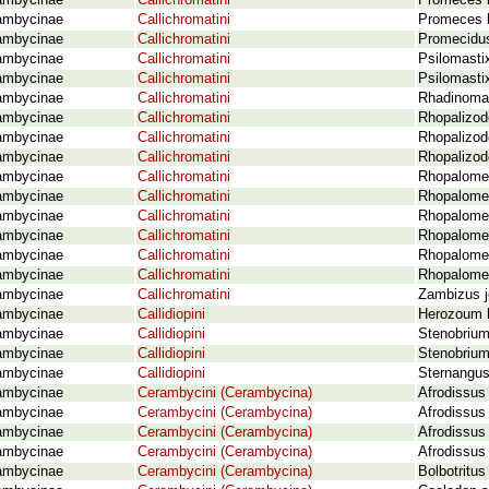
ambycinae
Callichromatini
Promeces l
ambycinae
Callichromatini
Promeces l
ambycinae
Callichromatini
Promecidus 
ambycinae
Callichromatini
Psilomasti
ambycinae
Callichromatini
Psilomastix
ambycinae
Callichromatini
Rhadinomae
ambycinae
Callichromatini
Rhopalizod
ambycinae
Callichromatini
Rhopalizod
ambycinae
Callichromatini
Rhopalizod
ambycinae
Callichromatini
Rhopalomec
ambycinae
Callichromatini
Rhopalome
ambycinae
Callichromatini
Rhopalomec
ambycinae
Callichromatini
Rhopalomec
ambycinae
Callichromatini
Rhopalomec
ambycinae
Callichromatini
Rhopalomec
ambycinae
Callichromatini
Zambizus j
ambycinae
Callidiopini
Herozoum 
ambycinae
Callidiopini
Stenobrium 
ambycinae
Callidiopini
Stenobrium
ambycinae
Callidiopini
Sternangus
ambycinae
Cerambycini (Cerambycina)
Afrodissus 
ambycinae
Cerambycini (Cerambycina)
Afrodissus 
ambycinae
Cerambycini (Cerambycina)
Afrodissus
ambycinae
Cerambycini (Cerambycina)
Afrodissus 
ambycinae
Cerambycini (Cerambycina)
Bolbotritus