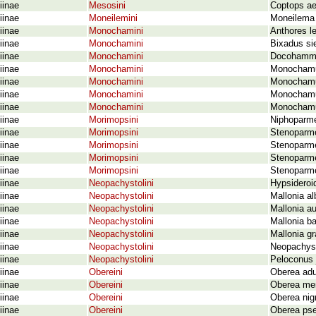
iinae
Mesosini
Coptops aed
iinae
Moneilemini
Moneilema 
iinae
Monochamini
Anthores l
iinae
Monochamini
Bixadus sie
iinae
Monochamini
Docohammus
iinae
Monochamini
Monochamus
iinae
Monochamini
Monochamu
iinae
Monochamini
Monochamus
iinae
Monochamini
Monochamus
iinae
Morimopsini
Niphoparme
iinae
Morimopsini
Stenoparme
iinae
Morimopsini
Stenoparmen
iinae
Morimopsini
Stenoparme
iinae
Morimopsini
Stenoparme
iinae
Neopachystolini
Hypsideroi
iinae
Neopachystolini
Mallonia a
iinae
Neopachystolini
Mallonia au
iinae
Neopachystolini
Mallonia ba
iinae
Neopachystolini
Mallonia gr
iinae
Neopachystolini
Neopachyst
iinae
Neopachystolini
Peloconus 
iinae
Obereini
Oberea adu
iinae
Obereini
Oberea mer
iinae
Obereini
Oberea nigr
iinae
Obereini
Oberea pse