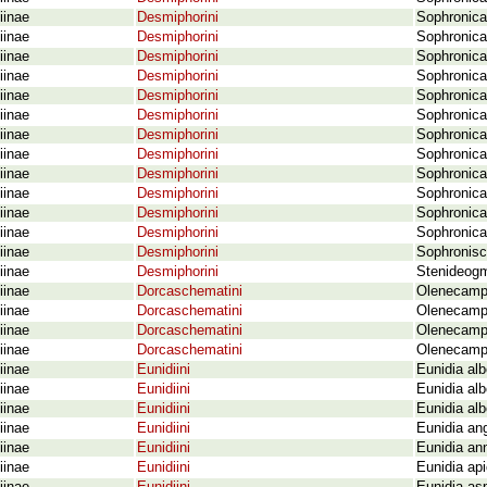
iinae
Desmiphorini
Sophronica
iinae
Desmiphorini
Sophronica
iinae
Desmiphorini
Sophronica
iinae
Desmiphorini
Sophronica
iinae
Desmiphorini
Sophronica 
iinae
Desmiphorini
Sophronica
iinae
Desmiphorini
Sophronica
iinae
Desmiphorini
Sophronica
iinae
Desmiphorini
Sophronica
iinae
Desmiphorini
Sophronica
iinae
Desmiphorini
Sophronica 
iinae
Desmiphorini
Sophronica 
iinae
Desmiphorini
Sophronisc
iinae
Desmiphorini
Stenideogm
iinae
Dorcaschematini
Olenecampt
iinae
Dorcaschematini
Olenecampt
iinae
Dorcaschematini
Olenecamp
iinae
Dorcaschematini
Olenecampt
iinae
Eunidiini
Eunidia al
iinae
Eunidiini
Eunidia al
iinae
Eunidiini
Eunidia al
iinae
Eunidiini
Eunidia an
iinae
Eunidiini
Eunidia ann
iinae
Eunidiini
Eunidia ap