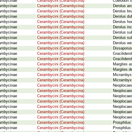
ambycinae
Cerambycini (Cerambycina)
Coelodon s
ambycinae
Cerambycini (Cerambycina)
Derolus ar
ambycinae
Cerambycini (Cerambycina)
Derolus br
ambycinae
Cerambycini (Cerambycina)
Derolus duf
ambycinae
Cerambycini (Cerambycina)
Derolus hoe
ambycinae
Cerambycini (Cerambycina)
Derolus inc
ambycinae
Cerambycini (Cerambycina)
Derolus su
ambycinae
Cerambycini (Cerambycina)
Derolus sul
ambycinae
Cerambycini (Cerambycina)
Derolus we
ambycinae
Cerambycini (Cerambycina)
Dissaporus
ambycinae
Cerambycini (Cerambycina)
Gracilidero
ambycinae
Cerambycini (Cerambycina)
Gracilidero
ambycinae
Cerambycini (Cerambycina)
Margites as
ambycinae
Cerambycini (Cerambycina)
Margites de
ambycinae
Cerambycini (Cerambycina)
Micrambyx 
ambycinae
Cerambycini (Cerambycina)
Micrambyx 
ambycinae
Cerambycini (Cerambycina)
Neoplocaed
ambycinae
Cerambycini (Cerambycina)
Neoplocaed
ambycinae
Cerambycini (Cerambycina)
Neoplocaede
ambycinae
Cerambycini (Cerambycina)
Neoplocaed
ambycinae
Cerambycini (Cerambycina)
Neoplocaed
ambycinae
Cerambycini (Cerambycina)
Neoplocaed
ambycinae
Cerambycini (Cerambycina)
Neoplocaede
ambycinae
Cerambycini (Cerambycina)
Prosphilus 
ambycinae
Cerambycini (Cerambycina)
Prosphilus 