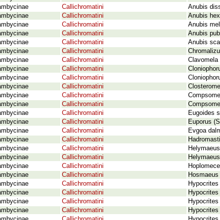
ambycinae
Callichromatini
Anubis dis
ambycinae
Callichromatini
Anubis hex
ambycinae
Callichromatini
Anubis mell
ambycinae
Callichromatini
Anubis pub
ambycinae
Callichromatini
Anubis sca
ambycinae
Callichromatini
Chromalizu
ambycinae
Callichromatini
Clavomela c
ambycinae
Callichromatini
Cloniophor
ambycinae
Callichromatini
Cloniophor
ambycinae
Callichromatini
Closterome
ambycinae
Callichromatini
Compsomera
ambycinae
Callichromatini
Compsomera
ambycinae
Callichromatini
Eugoides su
ambycinae
Callichromatini
Euporus (S
ambycinae
Callichromatini
Evgoa dalm
ambycinae
Callichromatini
Hadromasti
ambycinae
Callichromatini
Helymaeus 
ambycinae
Callichromatini
Helymaeus n
ambycinae
Callichromatini
Hoplomeces
ambycinae
Callichromatini
Hosmaeus 
ambycinae
Callichromatini
Hypocrites
ambycinae
Callichromatini
Hypocrites
ambycinae
Callichromatini
Hypocrites 
ambycinae
Callichromatini
Hypocrites
ambycinae
Callichromatini
Hypocrites 