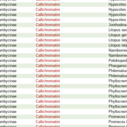
ambycinae
Callichromatini
Hypocrites 
ambycinae
Callichromatini
Hypocrites
ambycinae
Callichromatini
Hypocrites
ambycinae
Callichromatini
Hypocrites
ambycinae
Callichromatini
Jonthodina 
ambycinae
Callichromatini
Litopus aeq
ambycinae
Callichromatini
Litopus gen
ambycinae
Callichromatini
Litopus lat
ambycinae
Callichromatini
Litopus la
ambycinae
Callichromatini
Namibomece
ambycinae
Callichromatini
Namibomece
ambycinae
Callichromatini
Pelidnoped
ambycinae
Callichromatini
Phasganocn
ambycinae
Callichromatini
Philematiu
ambycinae
Callichromatini
Philematiu
ambycinae
Callichromatini
Phyllocnem
ambycinae
Callichromatini
Phyllocnem
ambycinae
Callichromatini
Phyllocnema
ambycinae
Callichromatini
Phyllocnema
ambycinae
Callichromatini
Phyllocnem
ambycinae
Callichromatini
Phyllocnem
ambycinae
Callichromatini
Phyllocnema
ambycinae
Callichromatini
Promeces lo
ambycinae
Callichromatini
Promeces l