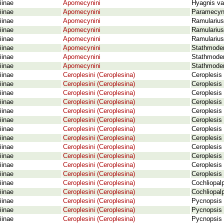
iinae
Apomecynini
Hyagnis va
iinae
Apomecynini
Paramecyna
iinae
Apomecynini
Ramularius
iinae
Apomecynini
Ramularius
iinae
Apomecynini
Ramularius
iinae
Apomecynini
Stathmoder
iinae
Apomecynini
Stathmoder
iinae
Apomecynini
Stathmoder
iinae
Ceroplesini (Ceroplesina)
Ceroplesis 
iinae
Ceroplesini (Ceroplesina)
Ceroplesis 
iinae
Ceroplesini (Ceroplesina)
Ceroplesis
iinae
Ceroplesini (Ceroplesina)
Ceroplesis
iinae
Ceroplesini (Ceroplesina)
Ceroplesis 
iinae
Ceroplesini (Ceroplesina)
Ceroplesis 
iinae
Ceroplesini (Ceroplesina)
Ceroplesis 
iinae
Ceroplesini (Ceroplesina)
Ceroplesis
iinae
Ceroplesini (Ceroplesina)
Ceroplesis 
iinae
Ceroplesini (Ceroplesina)
Ceroplesis 
iinae
Ceroplesini (Ceroplesina)
Ceroplesis
iinae
Ceroplesini (Ceroplesina)
Ceroplesis
iinae
Ceroplesini (Ceroplesina)
Cochliopal
iinae
Ceroplesini (Ceroplesina)
Cochliopalp
iinae
Ceroplesini (Ceroplesina)
Pycnopsis b
iinae
Ceroplesini (Ceroplesina)
Pycnopsis 
iinae
Ceroplesini (Ceroplesina)
Pycnopsis 