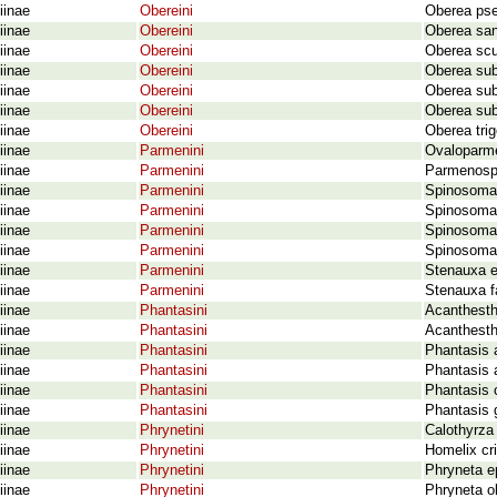
iinae
Obereini
Oberea pse
iinae
Obereini
Oberea san
iinae
Obereini
Oberea scu
iinae
Obereini
Oberea sub
iinae
Obereini
Oberea sub
iinae
Obereini
Oberea sub
iinae
Obereini
Oberea trig
iinae
Parmenini
Ovaloparme
iinae
Parmenini
Parmenospi
iinae
Parmenini
Spinosomat
iinae
Parmenini
Spinosomat
iinae
Parmenini
Spinosomat
iinae
Parmenini
Spinosomat
iinae
Parmenini
Stenauxa ex
iinae
Parmenini
Stenauxa f
iinae
Phantasini
Acanthesth
iinae
Phantasini
Acanthesthe
iinae
Phantasini
Phantasis 
iinae
Phantasini
Phantasis 
iinae
Phantasini
Phantasis 
iinae
Phantasini
Phantasis 
iinae
Phrynetini
Calothyrza 
iinae
Phrynetini
Homelix cr
iinae
Phrynetini
Phryneta e
iinae
Phrynetini
Phryneta o