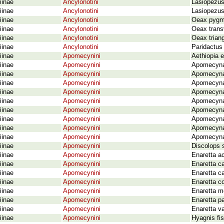
iinae
Ancylonotini
Lasiopezus
iinae
Ancylonotini
Lasiopezus
iinae
Ancylonotini
Oeax pygm
iinae
Ancylonotini
Oeax transv
iinae
Ancylonotini
Oeax triang
iinae
Ancylonotini
Paridactus
iinae
Apomecynini
Aethiopia e
iinae
Apomecynini
Apomecyna 
iinae
Apomecynini
Apomecyna
iinae
Apomecynini
Apomecyna 
iinae
Apomecynini
Apomecyna
iinae
Apomecynini
Apomecyna 
iinae
Apomecynini
Apomecyna n
iinae
Apomecynini
Apomecyna 
iinae
Apomecynini
Apomecyna 
iinae
Apomecynini
Apomecyna 
iinae
Apomecynini
Discolops s
iinae
Apomecynini
Enaretta ac
iinae
Apomecynini
Enaretta c
iinae
Apomecynini
Enaretta c
iinae
Apomecynini
Enaretta co
iinae
Apomecynini
Enaretta m
iinae
Apomecynini
Enaretta pa
iinae
Apomecynini
Enaretta v
iinae
Apomecynini
Hyagnis fi