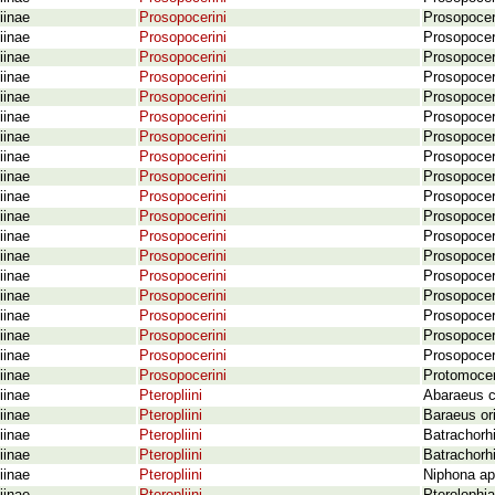
iinae
Prosopocerini
Prosopocera
iinae
Prosopocerini
Prosopocer
iinae
Prosopocerini
Prosopocer
iinae
Prosopocerini
Prosopocer
iinae
Prosopocerini
Prosopocer
iinae
Prosopocerini
Prosopocer
iinae
Prosopocerini
Prosopocer
iinae
Prosopocerini
Prosopocera
iinae
Prosopocerini
Prosopocer
iinae
Prosopocerini
Prosopocer
iinae
Prosopocerini
Prosopocer
iinae
Prosopocerini
Prosopocer
iinae
Prosopocerini
Prosopocer
iinae
Prosopocerini
Prosopocer
iinae
Prosopocerini
Prosopocer
iinae
Prosopocerini
Prosopocer
iinae
Prosopocerini
Prosopocera
iinae
Prosopocerini
Prosopocer
iinae
Prosopocerini
Protomocer
iinae
Pteropliini
Abaraeus cu
iinae
Pteropliini
Baraeus ori
iinae
Pteropliini
Batrachorhi
iinae
Pteropliini
Batrachorhi
iinae
Pteropliini
Niphona ap