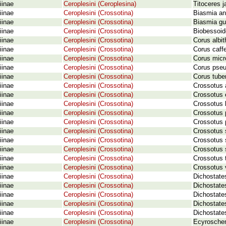
iinae
Ceroplesini (Ceroplesina)
Titoceres j
iinae
Ceroplesini (Crossotina)
Biasmia an
iinae
Ceroplesini (Crossotina)
Biasmia gu
iinae
Ceroplesini (Crossotina)
Biobessoid
iinae
Ceroplesini (Crossotina)
Corus albi
iinae
Ceroplesini (Crossotina)
Corus caff
iinae
Ceroplesini (Crossotina)
Corus micr
iinae
Ceroplesini (Crossotina)
Corus pseu
iinae
Ceroplesini (Crossotina)
Corus tuber
iinae
Ceroplesini (Crossotina)
Crossotus 
iinae
Ceroplesini (Crossotina)
Crossotus e
iinae
Ceroplesini (Crossotina)
Crossotus k
iinae
Ceroplesini (Crossotina)
Crossotus p
iinae
Ceroplesini (Crossotina)
Crossotus p
iinae
Ceroplesini (Crossotina)
Crossotus 
iinae
Ceroplesini (Crossotina)
Crossotus 
iinae
Ceroplesini (Crossotina)
Crossotus 
iinae
Ceroplesini (Crossotina)
Crossotus t
iinae
Ceroplesini (Crossotina)
Crossotus 
iinae
Ceroplesini (Crossotina)
Dichostates
iinae
Ceroplesini (Crossotina)
Dichostate
iinae
Ceroplesini (Crossotina)
Dichostate
iinae
Ceroplesini (Crossotina)
Dichostate
iinae
Ceroplesini (Crossotina)
Dichostate
iinae
Ceroplesini (Crossotina)
Ecyrosche