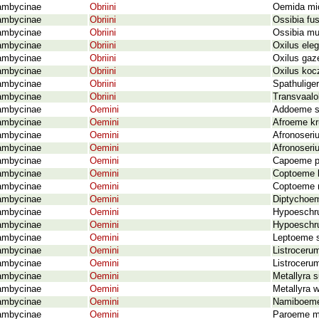
ambycinae
Obriini
Oemida mic
ambycinae
Obriini
Ossibia fus
ambycinae
Obriini
Ossibia mu
ambycinae
Obriini
Oxilus eleg
ambycinae
Obriini
Oxilus gaze
ambycinae
Obriini
Oxilus koc
ambycinae
Obriini
Spathuliger
ambycinae
Obriini
Transvaalo
ambycinae
Oemini
Addoeme su
ambycinae
Oemini
Afroeme kr
ambycinae
Oemini
Afronoseri
ambycinae
Oemini
Afronoseri
ambycinae
Oemini
Capoeme pa
ambycinae
Oemini
Coptoeme k
ambycinae
Oemini
Coptoeme 
ambycinae
Oemini
Diptychoem
ambycinae
Oemini
Hypoeschru
ambycinae
Oemini
Hypoeschru
ambycinae
Oemini
Leptoeme s
ambycinae
Oemini
Listroceru
ambycinae
Oemini
Listroceru
ambycinae
Oemini
Metallyra 
ambycinae
Oemini
Metallyra w
ambycinae
Oemini
Namiboeme 
ambycinae
Oemini
Paroeme me