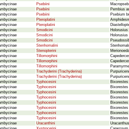
ambycinae
Psebiini
Macropsebi
ambycinae
Psebiini
Pembius an
ambycinae
Psebiini
Psebium b
ambycinae
Pteroplatini
Amphidesmu
ambycinae
Pteroplatini
Diastellopt
ambycinae
Smodicini
Holorusius
ambycinae
Smodicini
Holorusius 
ambycinae
Smodicini
Pseudossib
ambycinae
Stenhomalini
Stenhomalu
ambycinae
Stenopterini
Merionoeda
ambycinae
Tillomorphini
Capederces
ambycinae
Tillomorphini
Capederces
ambycinae
Tillomorphini
Paramyrmec
ambycinae
Trachyderini (Trachyderina)
Purpuricen
ambycinae
Trachyderini (Trachyderina)
Purpuricen
ambycinae
Typhocesini
Bixorestes
ambycinae
Typhocesini
Bixorestes
ambycinae
Typhocesini
Bixorestes 
ambycinae
Typhocesini
Bixorestes 
ambycinae
Typhocesini
Bixorestes
ambycinae
Typhocesini
Bixorestes 
ambycinae
Typhocesini
Bixorestes
ambycinae
Typhocesini
Bixorestes 
ambycinae
Uracanthini
Uracanthus
ambycinae
Xystrocerini
Capezoum b