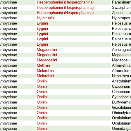
ambycinae
Hesperophanini (Hesperophanina)
Paracrinarn
ambycinae
Hesperophanini (Hesperophanina)
Swaziphane
ambycinae
Hesperophanini (Hesperophanina)
Zoodes litu
ambycinae
Hylotrupini
Hylotrupes 
ambycinae
Lygrini
Pelossus a
ambycinae
Lygrini
Pelossus cl
ambycinae
Lygrini
Pelossus m
ambycinae
Lygrini
Pelossus o
ambycinae
Lygrini
Pelossus r
ambycinae
Megacoelini
Aphelogaste
ambycinae
Megacoelini
Megacoelus
ambycinae
Megacoelini
Megacoelus
ambycinae
Methiini
Afromethia
ambycinae
Molorchini
Afromolorc
ambycinae
Molorchini
Nephithea 
ambycinae
Obriini
Aristobriu
ambycinae
Obriini
Capobrium 
ambycinae
Obriini
Conobrium 
ambycinae
Obriini
Cylindobri
ambycinae
Obriini
Duffyoemid
ambycinae
Obriini
Gracilobri
ambycinae
Obriini
Obrioclytus
ambycinae
Obriini
Oculobrium
ambycinae
Obriini
Oculobrium
ambycinae
Obriini
Oemida gah