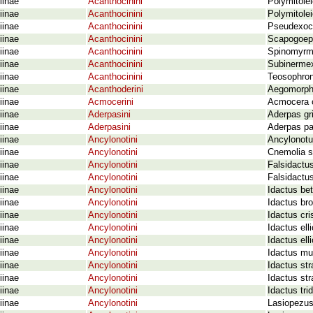
iinae
Acanthocinini
Polymitolei
iinae
Acanthocinini
Polymitole
iinae
Acanthocinini
Pseudexoce
iinae
Acanthocinini
Scapogoeph
iinae
Acanthocinini
Spinomyrme
iinae
Acanthocinini
Subinermex
iinae
Acanthocinini
Teosophroni
iinae
Acanthoderini
Aegomorphu
iinae
Acmocerini
Acmocera 
iinae
Aderpasini
Aderpas gr
iinae
Aderpasini
Aderpas pa
iinae
Ancylonotini
Ancylonotus
iinae
Ancylonotini
Cnemolia s
iinae
Ancylonotini
Falsidactus
iinae
Ancylonotini
Falsidactus
iinae
Ancylonotini
Idactus be
iinae
Ancylonotini
Idactus br
iinae
Ancylonotini
Idactus cri
iinae
Ancylonotini
Idactus ell
iinae
Ancylonotini
Idactus elli
iinae
Ancylonotini
Idactus mul
iinae
Ancylonotini
Idactus str
iinae
Ancylonotini
Idactus str
iinae
Ancylonotini
Idactus tr
iinae
Ancylonotini
Lasiopezus