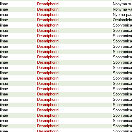
iinae
Desmiphorini
Nonyma sub
iinae
Desmiphorini
Nonyma var
iinae
Desmiphorini
Nyoma para
iinae
Desmiphorini
Ocularoleio
iinae
Desmiphorini
Sophronica
iinae
Desmiphorini
Sophronica
iinae
Desmiphorini
Sophronica
iinae
Desmiphorini
Sophronica
iinae
Desmiphorini
Sophronica
iinae
Desmiphorini
Sophronica 
iinae
Desmiphorini
Sophronica
iinae
Desmiphorini
Sophronica
iinae
Desmiphorini
Sophronica
iinae
Desmiphorini
Sophronica
iinae
Desmiphorini
Sophronica
iinae
Desmiphorini
Sophronica
iinae
Desmiphorini
Sophronica
iinae
Desmiphorini
Sophronica
iinae
Desmiphorini
Sophronica
iinae
Desmiphorini
Sophronica 
iinae
Desmiphorini
Sophronica
iinae
Desmiphorini
Sophronica 
iinae
Desmiphorini
Sophronica
iinae
Desmiphorini
Sophronica
iinae
Desmiphorini
Sophronica