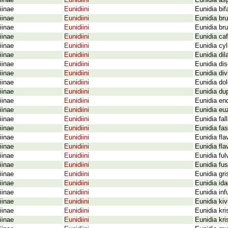
iinae
Eunidiini
Eunidia as
iinae
Eunidiini
Eunidia bif
iinae
Eunidiini
Eunidia bru
iinae
Eunidiini
Eunidia br
iinae
Eunidiini
Eunidia ca
iinae
Eunidiini
Eunidia cyl
iinae
Eunidiini
Eunidia dil
iinae
Eunidiini
Eunidia dis
iinae
Eunidiini
Eunidia di
iinae
Eunidiini
Eunidia do
iinae
Eunidiini
Eunidia du
iinae
Eunidiini
Eunidia en
iinae
Eunidiini
Eunidia eu
iinae
Eunidiini
Eunidia fa
iinae
Eunidiini
Eunidia fa
iinae
Eunidiini
Eunidia fl
iinae
Eunidiini
Eunidia fl
iinae
Eunidiini
Eunidia ful
iinae
Eunidiini
Eunidia fus
iinae
Eunidiini
Eunidia gri
iinae
Eunidiini
Eunidia id
iinae
Eunidiini
Eunidia in
iinae
Eunidiini
Eunidia ki
iinae
Eunidiini
Eunidia kri
iinae
Eunidiini
Eunidia kri