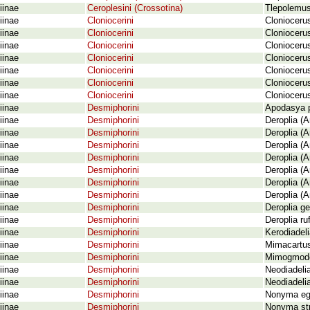
iinae
Ceroplesini (Crossotina)
Tlepolemus
iinae
Cloniocerini
Clonioceru
iinae
Cloniocerini
Cloniocerus
iinae
Cloniocerini
Clonioceru
iinae
Cloniocerini
Clonioceru
iinae
Cloniocerini
Clonioceru
iinae
Cloniocerini
Cloniocerus
iinae
Cloniocerini
Clonioceru
iinae
Desmiphorini
Apodasya p
iinae
Desmiphorini
Deroplia (A
iinae
Desmiphorini
Deroplia (A
iinae
Desmiphorini
Deroplia (
iinae
Desmiphorini
Deroplia (
iinae
Desmiphorini
Deroplia (
iinae
Desmiphorini
Deroplia (A
iinae
Desmiphorini
Deroplia (A
iinae
Desmiphorini
Deroplia g
iinae
Desmiphorini
Deroplia r
iinae
Desmiphorini
Kerodiadel
iinae
Desmiphorini
Mimacartus
iinae
Desmiphorini
Mimogmoder
iinae
Desmiphorini
Neodiadeli
iinae
Desmiphorini
Neodiadeli
iinae
Desmiphorini
Nonyma eg
iinae
Desmiphorini
Nonyma str