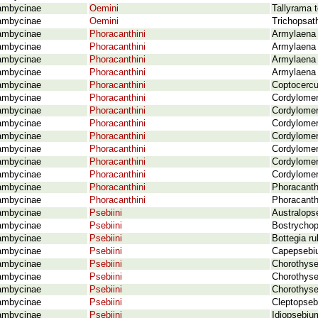
ambycinae
Oemini
Tallyrama 
ambycinae
Oemini
Trichopsat
ambycinae
Phoracanthini
Armylaena 
ambycinae
Phoracanthini
Armylaena j
ambycinae
Phoracanthini
Armylaena 
ambycinae
Phoracanthini
Armylaena 
ambycinae
Phoracanthini
Coptocercu
ambycinae
Phoracanthini
Cordylomer
ambycinae
Phoracanthini
Cordylomer
ambycinae
Phoracanthini
Cordylomer
ambycinae
Phoracanthini
Cordylomera
ambycinae
Phoracanthini
Cordylomer
ambycinae
Phoracanthini
Cordylomer
ambycinae
Phoracanthini
Cordylomer
ambycinae
Phoracanthini
Phoracant
ambycinae
Phoracanthini
Phoracanth
ambycinae
Psebiini
Australops
ambycinae
Psebiini
Bostrychop
ambycinae
Psebiini
Bottegia ru
ambycinae
Psebiini
Capepsebiu
ambycinae
Psebiini
Chorothyse
ambycinae
Psebiini
Chorothyse
ambycinae
Psebiini
Chorothyse
ambycinae
Psebiini
Cleptopseb
ambycinae
Psebiini
Idiopsebium