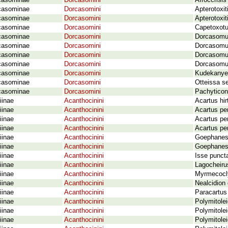
casominae
Dorcasomini
Afroccrisis
casominae
Dorcasomini
Apterotoxi
casominae
Dorcasomini
Apterotoxit
casominae
Dorcasomini
Capetoxotu
casominae
Dorcasomini
Dorcasomus
casominae
Dorcasomini
Dorcasomus
casominae
Dorcasomini
Dorcasomus
casominae
Dorcasomini
Dorcasomus
casominae
Dorcasomini
Kudekanye 
casominae
Dorcasomini
Otteissa s
casominae
Dorcasomini
Pachytico
iinae
Acanthocinini
Acartus hi
iinae
Acanthocinini
Acartus pen
iinae
Acanthocinini
Acartus pen
iinae
Acanthocinini
Acartus pen
iinae
Acanthocinini
Goephanes 
iinae
Acanthocinini
Goephanes
iinae
Acanthocinini
Isse punct
iinae
Acanthocinini
Lagocheiru
iinae
Acanthocinini
Myrmecocly
iinae
Acanthocinini
Nealcidion 
iinae
Acanthocinini
Paracartus
iinae
Acanthocinini
Polymitole
iinae
Acanthocinini
Polymitole
iinae
Acanthocinini
Polymitole