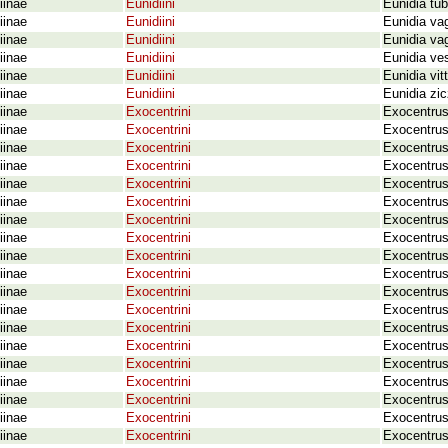
iinae
Eunidiini
Eunidia tub
iinae
Eunidiini
Eunidia va
iinae
Eunidiini
Eunidia va
iinae
Eunidiini
Eunidia ves
iinae
Eunidiini
Eunidia vit
iinae
Eunidiini
Eunidia zi
iinae
Exocentrini
Exocentrus
iinae
Exocentrini
Exocentrus
iinae
Exocentrini
Exocentrus
iinae
Exocentrini
Exocentrus
iinae
Exocentrini
Exocentrus
iinae
Exocentrini
Exocentrus
iinae
Exocentrini
Exocentrus
iinae
Exocentrini
Exocentrus
iinae
Exocentrini
Exocentrus 
iinae
Exocentrini
Exocentrus 
iinae
Exocentrini
Exocentrus
iinae
Exocentrini
Exocentrus 
iinae
Exocentrini
Exocentrus
iinae
Exocentrini
Exocentrus 
iinae
Exocentrini
Exocentrus
iinae
Exocentrini
Exocentrus
iinae
Exocentrini
Exocentrus
iinae
Exocentrini
Exocentrus
iinae
Exocentrini
Exocentrus