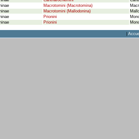
ninae
Cantharocnemini
Canth
ninae
Macrotomini (Macrotomina)
Macr
ninae
Macrotomini (Mallodonina)
Mall
ninae
Prionini
Mono
ninae
Prionini
Mono
|
Accue