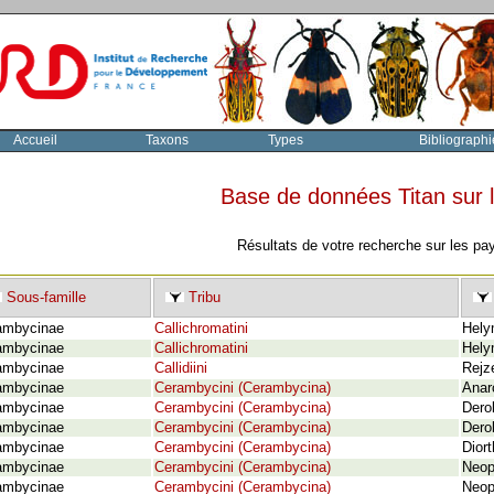
Accueil
Taxons
Types
Bibliographi
Base de données Titan sur
Résultats de votre recherche sur les pa
Sous-famille
Tribu
ambycinae
Callichromatini
Hely
ambycinae
Callichromatini
Hely
ambycinae
Callidiini
Rejz
ambycinae
Cerambycini (Cerambycina)
Anar
ambycinae
Cerambycini (Cerambycina)
Dero
ambycinae
Cerambycini (Cerambycina)
Derol
ambycinae
Cerambycini (Cerambycina)
Diort
ambycinae
Cerambycini (Cerambycina)
Neop
ambycinae
Cerambycini (Cerambycina)
Neop