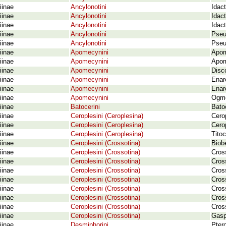
iinae
Ancylonotini
Idact
iinae
Ancylonotini
Idac
iinae
Ancylonotini
Idac
iinae
Ancylonotini
Pseu
iinae
Ancylonotini
Pseu
iinae
Apomecynini
Apom
iinae
Apomecynini
Apom
iinae
Apomecynini
Disco
iinae
Apomecynini
Enar
iinae
Apomecynini
Enar
iinae
Apomecynini
Ogmo
iinae
Batocerini
Bato
iinae
Ceroplesini (Ceroplesina)
Cero
iinae
Ceroplesini (Ceroplesina)
Cerop
iinae
Ceroplesini (Ceroplesina)
Tito
iinae
Ceroplesini (Crossotina)
Biob
iinae
Ceroplesini (Crossotina)
Cros
iinae
Ceroplesini (Crossotina)
Cros
iinae
Ceroplesini (Crossotina)
Cros
iinae
Ceroplesini (Crossotina)
Cros
iinae
Ceroplesini (Crossotina)
Cross
iinae
Ceroplesini (Crossotina)
Cros
iinae
Ceroplesini (Crossotina)
Cros
iinae
Ceroplesini (Crossotina)
Gasp
iinae
Desmiphorini
Pter