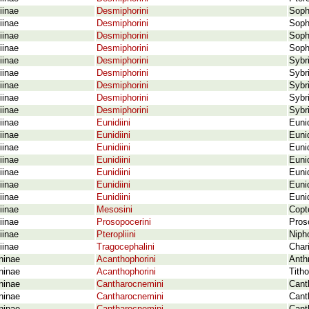
iinae
Desmiphorini
Soph
iinae
Desmiphorini
Sophr
iinae
Desmiphorini
Soph
iinae
Desmiphorini
Soph
iinae
Desmiphorini
Sybr
iinae
Desmiphorini
Sybr
iinae
Desmiphorini
Sybr
iinae
Desmiphorini
Sybr
iinae
Desmiphorini
Sybr
iinae
Eunidiini
Eunid
iinae
Eunidiini
Euni
iinae
Eunidiini
Euni
iinae
Eunidiini
Eunid
iinae
Eunidiini
Eunid
iinae
Eunidiini
Euni
iinae
Eunidiini
Euni
iinae
Mesosini
Copto
iinae
Prosopocerini
Pros
iinae
Pteropliini
Niph
iinae
Tragocephalini
Char
ninae
Acanthophorini
Anth
ninae
Acanthophorini
Tith
ninae
Cantharocnemini
Cant
ninae
Cantharocnemini
Cant