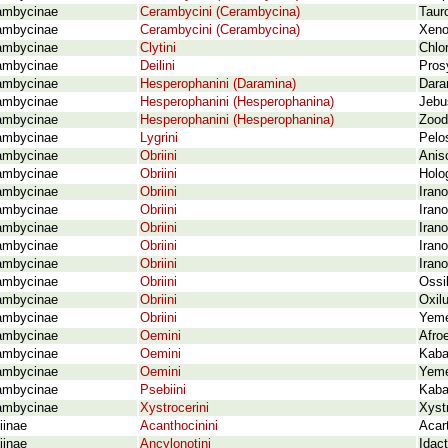
ambycinae
Cerambycini (Cerambycina)
Taur
ambycinae
Cerambycini (Cerambycina)
Xenod
ambycinae
Clytini
Chlo
ambycinae
Deilini
Pros
ambycinae
Hesperophanini (Daramina)
Dara
ambycinae
Hesperophanini (Hesperophanina)
Jebu
ambycinae
Hesperophanini (Hesperophanina)
Zoode
ambycinae
Lygrini
Pelo
ambycinae
Obriini
Anis
ambycinae
Obriini
Holo
ambycinae
Obriini
Iran
ambycinae
Obriini
Iran
ambycinae
Obriini
Iran
ambycinae
Obriini
Iran
ambycinae
Obriini
Irano
ambycinae
Obriini
Ossi
ambycinae
Obriini
Oxil
ambycinae
Obriini
Yeme
ambycinae
Oemini
Afro
ambycinae
Oemini
Kaba
ambycinae
Oemini
Yeme
ambycinae
Psebiini
Kaba
ambycinae
Xystrocerini
Xyst
iinae
Acanthocinini
Acart
iinae
Ancylonotini
Idact