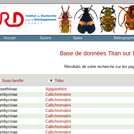
Accueil
Taxons
Types
Bibliographi
Base de données Titan sur
Résultats de votre recherche sur les pa
Sous-famille
Tribu
panthiinae
Agapanthiini
ambycinae
Callichromatini
ambycinae
Callichromatini
ambycinae
Callichromatini
ambycinae
Callichromatini
ambycinae
Callichromatini
ambycinae
Callichromatini
ambycinae
Callichromatini
ambycinae
Callichromatini