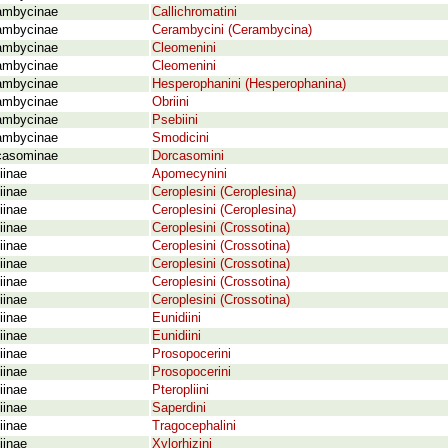
ambycinae
Callichromatini
ambycinae
Cerambycini (Cerambycina)
ambycinae
Cleomenini
ambycinae
Cleomenini
ambycinae
Hesperophanini (Hesperophanina)
ambycinae
Obriini
ambycinae
Psebiini
ambycinae
Smodicini
casominae
Dorcasomini
iinae
Apomecynini
iinae
Ceroplesini (Ceroplesina)
iinae
Ceroplesini (Ceroplesina)
iinae
Ceroplesini (Crossotina)
iinae
Ceroplesini (Crossotina)
iinae
Ceroplesini (Crossotina)
iinae
Ceroplesini (Crossotina)
iinae
Ceroplesini (Crossotina)
iinae
Eunidiini
iinae
Eunidiini
iinae
Prosopocerini
iinae
Prosopocerini
iinae
Pteropliini
iinae
Saperdini
iinae
Tragocephalini
iinae
Xylorhizini