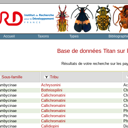
Accueil
Taxons
Types
Bibliographi
Base de données Titan sur
Résultats de votre recherche sur les pa
Sous-famille
Tribu
ambycinae
Achrysonini
Ac
ambycinae
Bothriospilini
Ch
ambycinae
Callichromatini
Ch
ambycinae
Callichromatini
Ch
ambycinae
Callichromatini
Cl
ambycinae
Callichromatini
Ph
ambycinae
Callichromatini
Ph
ambycinae
Callichromatini
Ph
ambycinae
Callidiopini
Di