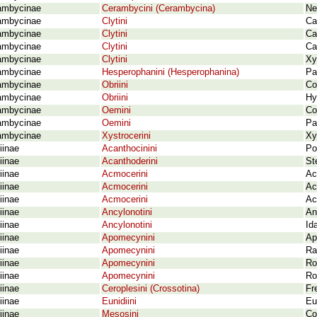
ambycinae
Cerambycini (Cerambycina)
Ne
ambycinae
Clytini
Ca
ambycinae
Clytini
Ca
ambycinae
Clytini
Ca
ambycinae
Clytini
Xy
ambycinae
Hesperophanini (Hesperophanina)
Pa
ambycinae
Obriini
Co
ambycinae
Obriini
Hy
ambycinae
Oemini
Co
ambycinae
Oemini
Pa
ambycinae
Xystrocerini
Xy
iinae
Acanthocinini
Po
iinae
Acanthoderini
St
iinae
Acmocerini
Ac
iinae
Acmocerini
Ac
iinae
Acmocerini
Ac
iinae
Ancylonotini
An
iinae
Ancylonotini
Ida
iinae
Apomecynini
Ap
iinae
Apomecynini
Ra
iinae
Apomecynini
Ro
iinae
Apomecynini
Ro
iinae
Ceroplesini (Crossotina)
Fr
iinae
Eunidiini
Eu
iinae
Mesosini
Co