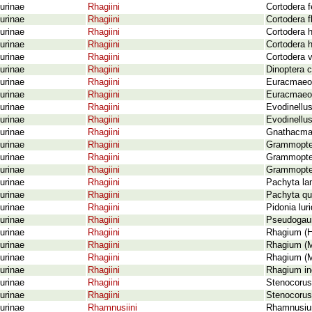
urinae
Rhagiini
Cortodera f
urinae
Rhagiini
Cortodera f
urinae
Rhagiini
Cortodera h
urinae
Rhagiini
Cortodera h
urinae
Rhagiini
Cortodera 
urinae
Rhagiini
Dinoptera c
urinae
Rhagiini
Euracmaeop
urinae
Rhagiini
Euracmaeop
urinae
Rhagiini
Evodinellus
urinae
Rhagiini
Evodinellus
urinae
Rhagiini
Gnathacmae
urinae
Rhagiini
Grammopter
urinae
Rhagiini
Grammoptera
urinae
Rhagiini
Grammopter
urinae
Rhagiini
Pachyta la
urinae
Rhagiini
Pachyta qu
urinae
Rhagiini
Pidonia lur
urinae
Rhagiini
Pseudogaur
urinae
Rhagiini
Rhagium (H
urinae
Rhagiini
Rhagium (M
urinae
Rhagiini
Rhagium (M
urinae
Rhagiini
Rhagium inq
urinae
Rhagiini
Stenocorus
urinae
Rhagiini
Stenocorus
urinae
Rhamnusiini
Rhamnusium