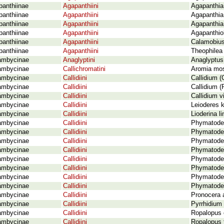
panthiinae
Agapanthiini
Agapanthia
panthiinae
Agapanthiini
Agapanthia 
panthiinae
Agapanthiini
Agapanthia 
panthiinae
Agapanthiini
Agapanthio
panthiinae
Agapanthiini
Calamobius
panthiinae
Agapanthiini
Theophilea 
ambycinae
Anaglyptini
Anaglyptus
ambycinae
Callichromatini
Aromia mos
ambycinae
Callidiini
Callidium (
ambycinae
Callidiini
Callidium (
ambycinae
Callidiini
Callidium v
ambycinae
Callidiini
Leioderes k
ambycinae
Callidiini
Lioderina l
ambycinae
Callidiini
Phymatodes
ambycinae
Callidiini
Phymatodes
ambycinae
Callidiini
Phymatodes
ambycinae
Callidiini
Phymatodes
ambycinae
Callidiini
Phymatodes
ambycinae
Callidiini
Phymatodes
ambycinae
Callidiini
Phymatodes 
ambycinae
Callidiini
Phymatodes
ambycinae
Callidiini
Pronocera 
ambycinae
Callidiini
Pyrrhidium
ambycinae
Callidiini
Ropalopus c
ambycinae
Callidiini
Ropalopus 