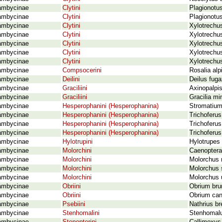
ambycinae
Clytini
Plagionotus
ambycinae
Clytini
Plagionotus
ambycinae
Clytini
Xylotrechus
ambycinae
Clytini
Xylotrechus
ambycinae
Clytini
Xylotrechus
ambycinae
Clytini
Xylotrechus
ambycinae
Clytini
Xylotrechus
ambycinae
Compsocerini
Rosalia alp
ambycinae
Deilini
Deilus fuga
ambycinae
Graciliini
Axinopalpis
ambycinae
Graciliini
Gracilia mi
ambycinae
Hesperophanini (Hesperophanina)
Stromatium
ambycinae
Hesperophanini (Hesperophanina)
Trichoferu
ambycinae
Hesperophanini (Hesperophanina)
Trichoferus
ambycinae
Hesperophanini (Hesperophanina)
Trichoferus 
ambycinae
Hylotrupini
Hylotrupes 
ambycinae
Molorchini
Caenoptera
ambycinae
Molorchini
Molorchus 
ambycinae
Molorchini
Molorchus 
ambycinae
Molorchini
Molorchus 
ambycinae
Obriini
Obrium bru
ambycinae
Obriini
Obrium can
ambycinae
Psebiini
Nathrius br
ambycinae
Stenhomalini
Stenhomalus