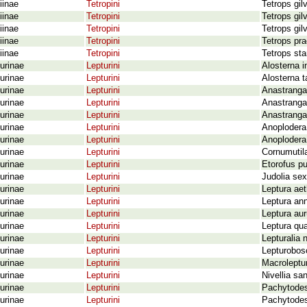
iinae
Tetropini
Tetrops gil
iinae
Tetropini
Tetrops gil
iinae
Tetropini
Tetrops gil
iinae
Tetropini
Tetrops pra
iinae
Tetropini
Tetrops sta
urinae
Lepturini
Alosterna 
urinae
Lepturini
Alosterna t
urinae
Lepturini
Anastrangal
urinae
Lepturini
Anastrangal
urinae
Lepturini
Anastrangal
urinae
Lepturini
Anoplodera 
urinae
Lepturini
Anoplodera 
urinae
Lepturini
Cornumutila
urinae
Lepturini
Etorofus p
urinae
Lepturini
Judolia sex
urinae
Lepturini
Leptura ae
urinae
Lepturini
Leptura ann
urinae
Lepturini
Leptura aur
urinae
Lepturini
Leptura qua
urinae
Lepturini
Lepturalia 
urinae
Lepturini
Lepturobosc
urinae
Lepturini
Macroleptur
urinae
Lepturini
Nivellia sa
urinae
Lepturini
Pachytodes
urinae
Lepturini
Pachytodes