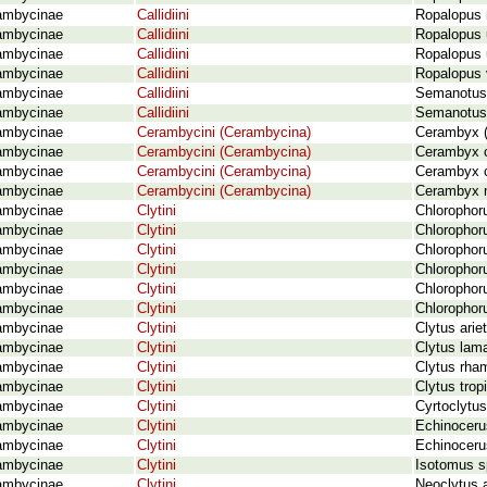
ambycinae
Callidiini
Ropalopus 
ambycinae
Callidiini
Ropalopus 
ambycinae
Callidiini
Ropalopus 
ambycinae
Callidiini
Ropalopus v
ambycinae
Callidiini
Semanotus 
ambycinae
Callidiini
Semanotus 
ambycinae
Cerambycini (Cerambycina)
Cerambyx (
ambycinae
Cerambycini (Cerambycina)
Cerambyx ce
ambycinae
Cerambycini (Cerambycina)
Cerambyx c
ambycinae
Cerambycini (Cerambycina)
Cerambyx m
ambycinae
Clytini
Chlorophoru
ambycinae
Clytini
Chlorophoru
ambycinae
Clytini
Chlorophoru
ambycinae
Clytini
Chlorophoru
ambycinae
Clytini
Chlorophoru
ambycinae
Clytini
Chlorophoru
ambycinae
Clytini
Clytus arie
ambycinae
Clytini
Clytus lam
ambycinae
Clytini
Clytus rha
ambycinae
Clytini
Clytus trop
ambycinae
Clytini
Cyrtoclytus
ambycinae
Clytini
Echinocerus
ambycinae
Clytini
Echinocerus
ambycinae
Clytini
Isotomus s
ambycinae
Clytini
Neoclytus 