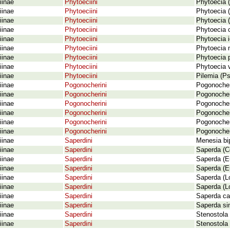
iinae
Phytoeciini
Phytoecia (
iinae
Phytoeciini
Phytoecia (
iinae
Phytoeciini
Phytoecia (
iinae
Phytoeciini
Phytoecia c
iinae
Phytoeciini
Phytoecia i
iinae
Phytoeciini
Phytoecia n
iinae
Phytoeciini
Phytoecia 
iinae
Phytoeciini
Phytoecia v
iinae
Phytoeciini
Pilemia (Ps
iinae
Pogonocherini
Pogonocher
iinae
Pogonocherini
Pogonocher
iinae
Pogonocherini
Pogonocher
iinae
Pogonocherini
Pogonocheru
iinae
Pogonocherini
Pogonocher
iinae
Pogonocherini
Pogonocher
iinae
Saperdini
Menesia bi
iinae
Saperdini
Saperda (C
iinae
Saperdini
Saperda (Eu
iinae
Saperdini
Saperda (Eu
iinae
Saperdini
Saperda (Lo
iinae
Saperdini
Saperda (Lo
iinae
Saperdini
Saperda car
iinae
Saperdini
Saperda sim
iinae
Saperdini
Stenostola 
iinae
Saperdini
Stenostola 