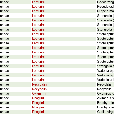
urinae
Lepturini
Pedostranga
urinae
Lepturini
Pseudovadon
urinae
Lepturini
Rutpela ma
urinae
Lepturini
Stenurella 
urinae
Lepturini
Stenurella 
urinae
Lepturini
Stenurella 
urinae
Lepturini
Stenurella 
urinae
Lepturini
Stictoleptu
urinae
Lepturini
Stictoleptu
urinae
Lepturini
Stictoleptu
urinae
Lepturini
Stictoleptu
urinae
Lepturini
Stictoleptu
urinae
Lepturini
Stictoleptu
urinae
Lepturini
Stictoleptu
urinae
Lepturini
Strangalia 
urinae
Lepturini
Vadonia bip
urinae
Lepturini
Vadonia bip
urinae
Lepturini
Vadonia uni
urinae
Necydalini
Necydalis 
urinae
Necydalini
Necydalis u
urinae
Oxymirini
Oxymirus c
urinae
Rhagiini
Akimerus sc
urinae
Rhagiini
Brachyta in
urinae
Rhagiini
Brachyta in
urinae
Rhagiini
Carilia virg