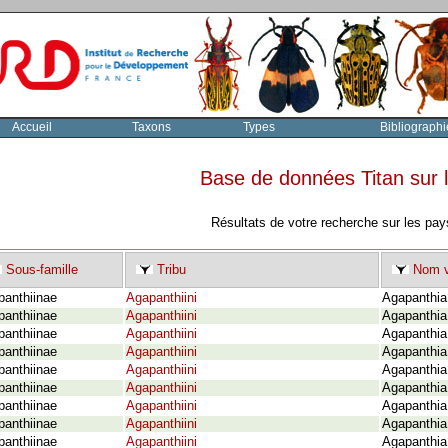
Accueil
Taxons
Types
Bibliographi
Base de données Titan sur
Résultats de votre recherche sur les pay
Sous-famille
Tribu
Nom v
panthiinae
Agapanthiini
Agapanthia
panthiinae
Agapanthiini
Agapanthia 
panthiinae
Agapanthiini
Agapanthia 
panthiinae
Agapanthiini
Agapanthia
panthiinae
Agapanthiini
Agapanthia
panthiinae
Agapanthiini
Agapanthia
panthiinae
Agapanthiini
Agapanthia 
panthiinae
Agapanthiini
Agapanthia
panthiinae
Agapanthiini
Agapanthia 