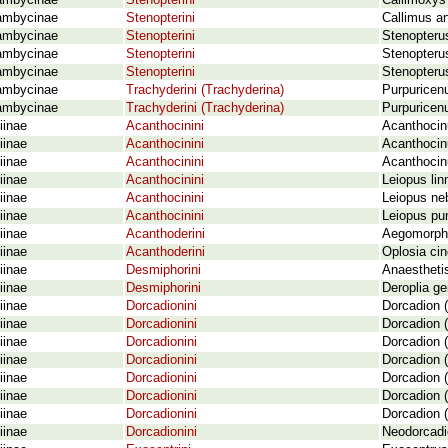
ambycinae
Stenopterini
Callimoxys 
ambycinae
Stenopterini
Callimus a
ambycinae
Stenopterini
Stenopterus
ambycinae
Stenopterini
Stenopterus
ambycinae
Stenopterini
Stenopterus
ambycinae
Trachyderini (Trachyderina)
Purpuricen
ambycinae
Trachyderini (Trachyderina)
Purpuricenu
iinae
Acanthocinini
Acanthocinu
iinae
Acanthocinini
Acanthocinu
iinae
Acanthocinini
Acanthocin
iinae
Acanthocinini
Leiopus li
iinae
Acanthocinini
Leiopus ne
iinae
Acanthocinini
Leiopus pun
iinae
Acanthoderini
Aegomorphu
iinae
Acanthoderini
Oplosia cin
iinae
Desmiphorini
Anaesthetis
iinae
Desmiphorini
Deroplia ge
iinae
Dorcadionini
Dorcadion (
iinae
Dorcadionini
Dorcadion (
iinae
Dorcadionini
Dorcadion 
iinae
Dorcadionini
Dorcadion (
iinae
Dorcadionini
Dorcadion (
iinae
Dorcadionini
Dorcadion (
iinae
Dorcadionini
Dorcadion (
iinae
Dorcadionini
Neodorcadi