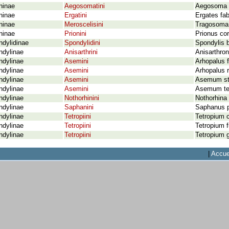
ninae
Aegosomatini
Aegosoma s
ninae
Ergatini
Ergates fab
ninae
Meroscelisini
Tragosoma 
ninae
Prionini
Prionus cor
dylidinae
Spondylidini
Spondylis b
ndylinae
Anisarthrini
Anisarthron
ndylinae
Asemini
Arhopalus f
ndylinae
Asemini
Arhopalus r
ndylinae
Asemini
Asemum str
ndylinae
Asemini
Asemum ten
ndylinae
Nothorhinini
Nothorhina 
ndylinae
Saphanini
Saphanus p
ndylinae
Tetropiini
Tetropium 
ndylinae
Tetropiini
Tetropium 
ndylinae
Tetropiini
Tetropium g
|
Accue