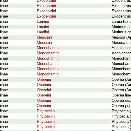
iinae
Exocentrini
Exocentrus
iinae
Exocentrini
Exocentrus 
iinae
Exocentrini
Exocentrus
iinae
Exocentrini
Exocentrus 
iinae
Lamiini
Lamia texto
iinae
Lamiini
Morimus as
iinae
Lamiini
Morimus ga
iinae
Mesosini
Mesosa (Ap
iinae
Mesosini
Mesosa cur
iinae
Monochamini
Anoplophor
iinae
Monochamini
Anoplophor
iinae
Monochamini
Monochamus 
iinae
Monochamini
Monochamus
iinae
Monochamini
Monochamus
iinae
Monochamini
Monochamus
iinae
Obereini
Oberea (Am
iinae
Obereini
Oberea (Am
iinae
Obereini
Oberea (Am
iinae
Obereini
Oberea line
iinae
Obereini
Oberea ocul
iinae
Obereini
Oberea pupi
iinae
Phytoeciini
Phytoecia (
iinae
Phytoeciini
Phytoecia 
iinae
Phytoeciini
Phytoecia 
iinae
Phytoeciini
Phytoecia (