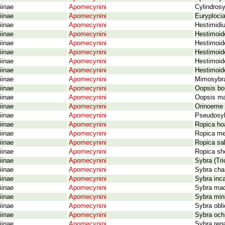
iinae
Apomecynini
Cylindrosy
iinae
Apomecynini
Euryploci
iinae
Apomecynini
Hestimidiu
iinae
Apomecynini
Hestimoid
iinae
Apomecynini
Hestimoide
iinae
Apomecynini
Hestimoid
iinae
Apomecynini
Hestimoide
iinae
Apomecynini
Hestimoide
iinae
Apomecynini
Mimosybra
iinae
Apomecynini
Oopsis bou
iinae
Apomecynini
Oopsis ma
iinae
Apomecynini
Orinoeme c
iinae
Apomecynini
Pseudosybr
iinae
Apomecynini
Ropica ho
iinae
Apomecynini
Ropica me
iinae
Apomecynini
Ropica sa
iinae
Apomecynini
Ropica sh
iinae
Apomecynini
Sybra (Tri
iinae
Apomecynini
Sybra cha
iinae
Apomecynini
Sybra inc
iinae
Apomecynini
Sybra mac
iinae
Apomecynini
Sybra min
iinae
Apomecynini
Sybra obli
iinae
Apomecynini
Sybra ochr
iinae
Apomecynini
Sybra rega