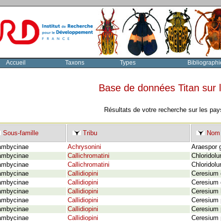
Accueil
Taxons
Types
Bibliographi
Base de données Titan sur
Résultats de votre recherche sur les pay
Sous-famille
Tribu
Nom 
ambycinae
Achrysonini
Araespor g
ambycinae
Callichromatini
Chloridol
ambycinae
Callichromatini
Chloridolu
ambycinae
Callidiopini
Ceresium 
ambycinae
Callidiopini
Ceresium 
ambycinae
Callidiopini
Ceresium 
ambycinae
Callidiopini
Ceresium 
ambycinae
Callidiopini
Ceresium 
ambycinae
Callidiopini
Ceresium 