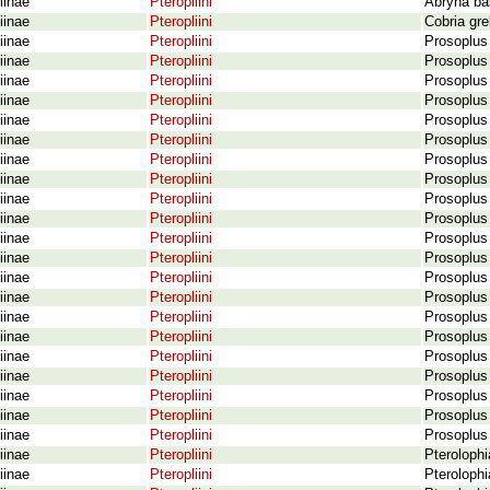
iinae
Pteropliini
Abryna bas
iinae
Pteropliini
Cobria gr
iinae
Pteropliini
Prosoplus
iinae
Pteropliini
Prosoplus 
iinae
Pteropliini
Prosoplus
iinae
Pteropliini
Prosoplus 
iinae
Pteropliini
Prosoplus
iinae
Pteropliini
Prosoplus
iinae
Pteropliini
Prosoplus
iinae
Pteropliini
Prosoplus
iinae
Pteropliini
Prosoplus 
iinae
Pteropliini
Prosoplus
iinae
Pteropliini
Prosoplus 
iinae
Pteropliini
Prosoplus
iinae
Pteropliini
Prosoplus
iinae
Pteropliini
Prosoplus
iinae
Pteropliini
Prosoplus 
iinae
Pteropliini
Prosoplus 
iinae
Pteropliini
Prosoplus
iinae
Pteropliini
Prosoplus 
iinae
Pteropliini
Prosoplus
iinae
Pteropliini
Prosoplus 
iinae
Pteropliini
Prosoplus
iinae
Pteropliini
Pterolophi
iinae
Pteropliini
Pterolophi