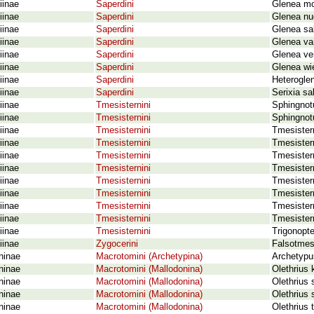
iinae
Saperdini
Glenea mo
iinae
Saperdini
Glenea nu
iinae
Saperdini
Glenea sa
iinae
Saperdini
Glenea van
iinae
Saperdini
Glenea ve
iinae
Saperdini
Glenea wi
iinae
Saperdini
Heterogle
iinae
Saperdini
Serixia s
iinae
Tmesisternini
Sphingnot
iinae
Tmesisternini
Sphingnot
iinae
Tmesisternini
Tmesister
iinae
Tmesisternini
Tmesistern
iinae
Tmesisternini
Tmesister
iinae
Tmesisternini
Tmesistern
iinae
Tmesisternini
Tmesistern
iinae
Tmesisternini
Tmesister
iinae
Tmesisternini
Tmesister
iinae
Tmesisternini
Tmesister
iinae
Tmesisternini
Trigonopt
iinae
Zygocerini
Falsotmes
ninae
Macrotomini (Archetypina)
Archetypu
ninae
Macrotomini (Mallodonina)
Olethrius 
ninae
Macrotomini (Mallodonina)
Olethrius 
ninae
Macrotomini (Mallodonina)
Olethrius
ninae
Macrotomini (Mallodonina)
Olethrius