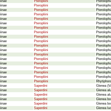
iinae
Pteropliini
Pterolophi
iinae
Pteropliini
Pterolophi
iinae
Pteropliini
Pterolophi
iinae
Pteropliini
Pteroloph
iinae
Pteropliini
Pterolophi
iinae
Pteropliini
Pterolophi
iinae
Pteropliini
Pterolophi
iinae
Pteropliini
Pterolophi
iinae
Pteropliini
Pteroloph
iinae
Pteropliini
Pterolophi
iinae
Pteropliini
Pterolophi
iinae
Pteropliini
Pterolophi
iinae
Pteropliini
Pterolophi
iinae
Pteropliini
Pterolophi
iinae
Pteropliini
Pterolophi
iinae
Pteropliini
Pterolophi
iinae
Pteropliini
Pterolophi
iinae
Pteropliini
Pterolophi
iinae
Pteropliini
Rhytiphor
iinae
Saperdini
Glenea (V
iinae
Saperdini
Glenea al
iinae
Saperdini
Glenea alu
iinae
Saperdini
Glenea bou
iinae
Saperdini
Glenea bou
iinae
Saperdini
Glenea lu