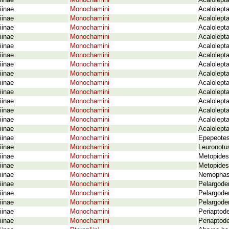
iinae
Monochamini
Acalolept
iinae
Monochamini
Acalolepta
iinae
Monochamini
Acalolept
iinae
Monochamini
Acalolept
iinae
Monochamini
Acalolepta
iinae
Monochamini
Acalolepta
iinae
Monochamini
Acalolepta
iinae
Monochamini
Acalolepta
iinae
Monochamini
Acalolepta
iinae
Monochamini
Acalolepta
iinae
Monochamini
Acalolept
iinae
Monochamini
Acalolepta
iinae
Monochamini
Acalolepta
iinae
Monochamini
Acalolepta
iinae
Monochamini
Acalolepta
iinae
Monochamini
Epepeotes
iinae
Monochamini
Leuronotu
iinae
Monochamini
Metopides
iinae
Monochamini
Metopides
iinae
Monochamini
Nemophas 
iinae
Monochamini
Pelargode
iinae
Monochamini
Pelargoder
iinae
Monochamini
Pelargoder
iinae
Monochamini
Periaptode
iinae
Monochamini
Periaptod