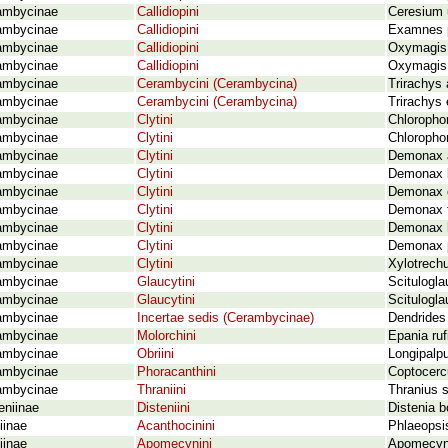
ambycinae
Callidiopini
Ceresium u
ambycinae
Callidiopini
Examnes p
ambycinae
Callidiopini
Oxymagis h
ambycinae
Callidiopini
Oxymagis v
ambycinae
Cerambycini (Cerambycina)
Trirachys
ambycinae
Cerambycini (Cerambycina)
Trirachys
ambycinae
Clytini
Chlorophor
ambycinae
Clytini
Chlorophor
ambycinae
Clytini
Demonax a
ambycinae
Clytini
Demonax b
ambycinae
Clytini
Demonax e
ambycinae
Clytini
Demonax fa
ambycinae
Clytini
Demonax h
ambycinae
Clytini
Demonax pe
ambycinae
Clytini
Xylotrechu
ambycinae
Glaucytini
Scitulogl
ambycinae
Glaucytini
Scitulogla
ambycinae
Incertae sedis (Cerambycinae)
Dendrides
ambycinae
Molorchini
Epania ruf
ambycinae
Obriini
Longipalp
ambycinae
Phoracanthini
Coptocerc
ambycinae
Thraniini
Thranius 
eniinae
Disteniini
Distenia b
iinae
Acanthocinini
Phlaeopsi
iinae
Apomecynini
Apomecyn