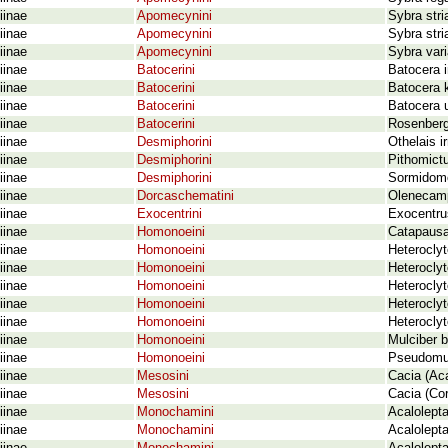
iinae
Apomecynini
Sybra stri
iinae
Apomecynini
Sybra stri
iinae
Apomecynini
Sybra var
iinae
Batocerini
Batocera 
iinae
Batocerini
Batocera k
iinae
Batocerini
Batocera 
iinae
Batocerini
Rosenbergi
iinae
Desmiphorini
Othelais i
iinae
Desmiphorini
Pithomictu
iinae
Desmiphorini
Sormidomor
iinae
Dorcaschematini
Olenecamp
iinae
Exocentrini
Exocentru
iinae
Homonoeini
Catapausa
iinae
Homonoeini
Heterocly
iinae
Homonoeini
Heterocly
iinae
Homonoeini
Heterocly
iinae
Homonoeini
Heterocly
iinae
Homonoeini
Heterocly
iinae
Homonoeini
Mulciber 
iinae
Homonoeini
Pseudomul
iinae
Mesosini
Cacia (Ac
iinae
Mesosini
Cacia (Cor
iinae
Monochamini
Acalolepta
iinae
Monochamini
Acalolepta