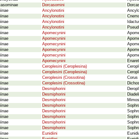
casominae
Dorcasomini
Dorcas
iinae
Ancylonotini
Ancylo
iinae
Ancylonotini
Cnemol
iinae
Ancylonotini
Idactu
iinae
Ancylonotini
Pseudi
iinae
Apomecynini
Apome
iinae
Apomecynini
Apomec
iinae
Apomecynini
Apome
iinae
Apomecynini
Apome
iinae
Apomecynini
Apomec
iinae
Apomecynini
Enaret
iinae
Ceroplesini (Ceroplesina)
Ceropl
iinae
Ceroplesini (Ceroplesina)
Ceropl
iinae
Ceroplesini (Crossotina)
Corus 
iinae
Ceroplesini (Crossotina)
Dichos
iinae
Desmiphorini
Deropl
iinae
Desmiphorini
Diadel
iinae
Desmiphorini
Mimost
iinae
Desmiphorini
Sophro
iinae
Desmiphorini
Sophro
iinae
Desmiphorini
Sophro
iinae
Desmiphorini
Sophro
iinae
Desmiphorini
Sophro
iinae
Eunidiini
Eunidi