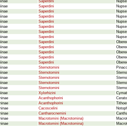
iinae
Saperdini
Nupser
iinae
Saperdini
Nupser
iinae
Saperdini
Nupser
iinae
Saperdini
Nupser
iinae
Saperdini
Nupser
iinae
Saperdini
Nupser
iinae
Saperdini
Nupser
iinae
Saperdini
Nupser
iinae
Saperdini
Obereo
iinae
Saperdini
Obereo
iinae
Saperdini
Obereo
iinae
Saperdini
Obereo
iinae
Saperdini
Obereo
iinae
Sternotomini
Pinac
iinae
Sternotomini
Sterno
iinae
Sternotomini
Sterno
iinae
Sternotomini
Sterno
iinae
Sternotomini
Sterno
iinae
Xylorhizini
Cymatu
ninae
Acanthophorini
Cerato
ninae
Acanthophorini
Tithoe
ninae
Cacoscelini
Notoph
ninae
Cantharocnemini
Cantha
ninae
Macrotomini (Macrotomina)
Macro
ninae
Macrotomini (Macrotomina)
Macrot