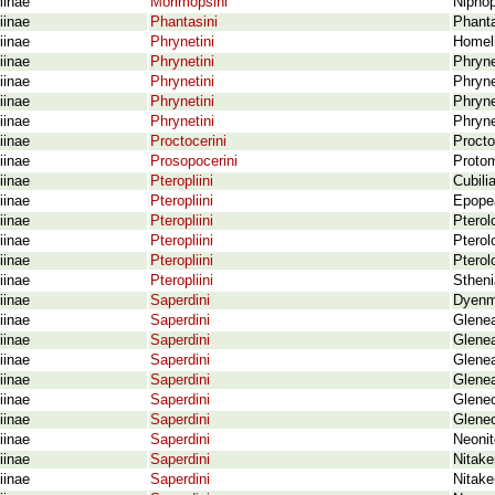
iinae
Morimopsini
Niphop
iinae
Phantasini
Phant
iinae
Phrynetini
Homeli
iinae
Phrynetini
Phryne
iinae
Phrynetini
Phryn
iinae
Phrynetini
Phryne
iinae
Phrynetini
Phryne
iinae
Proctocerini
Procto
iinae
Prosopocerini
Protom
iinae
Pteropliini
Cubili
iinae
Pteropliini
Epope
iinae
Pteropliini
Pterol
iinae
Pteropliini
Pterol
iinae
Pteropliini
Pterol
iinae
Pteropliini
Stheni
iinae
Saperdini
Dyenmo
iinae
Saperdini
Glenea
iinae
Saperdini
Glenea
iinae
Saperdini
Glenea
iinae
Saperdini
Glenea
iinae
Saperdini
Glene
iinae
Saperdini
Gleneo
iinae
Saperdini
Neonit
iinae
Saperdini
Nitake
iinae
Saperdini
Nitaker