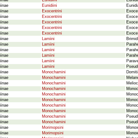
iinae
Eunidiini
Eunidi
iinae
Eunidiini
Eunidi
iinae
Exocentrini
Exoce
iinae
Exocentrini
Exocen
iinae
Exocentrini
Exoce
iinae
Exocentrini
Exocen
iinae
Exocentrini
Exocen
iinae
Lamiini
Brimid
iinae
Lamiini
Parahe
iinae
Lamiini
Parahe
iinae
Lamiini
Parah
iinae
Lamiini
Parave
iinae
Lamiini
Pseudo
iinae
Monochamini
Domiti
iinae
Monochamini
Melano
iinae
Monochamini
Melio
iinae
Monochamini
Monoc
iinae
Monochamini
Monoc
iinae
Monochamini
Monoc
iinae
Monochamini
Monoc
iinae
Monochamini
Monoc
iinae
Monochamini
Pseudh
iinae
Monochamini
Pseudo
iinae
Morimopsini
Monoxe
iinae
Morimopsini
Monoxe