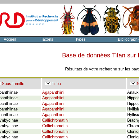
Accueil
Taxons
Types
Bibliographi
Base de données Titan sur
Résultats de votre recherche sur les pay
Sous-famille
Tribu
N
panthiinae
Agapanthiini
Anauxe
panthiinae
Agapanthiini
Hippop
panthiinae
Agapanthiini
Hippop
panthiinae
Agapanthiini
Hyllis
panthiinae
Agapanthiini
Hyllis
ambycinae
Callichromatini
Brachy
ambycinae
Callichromatini
Chroma
ambycinae
Callichromatini
Clonio
ambycinae
Callichromatini
Clonio