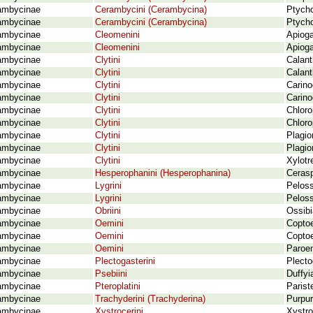
ambycinae
Cerambycini (Cerambycina)
Ptycho
ambycinae
Cerambycini (Cerambycina)
Ptycho
ambycinae
Cleomenini
Apioga
ambycinae
Cleomenini
Apioga
ambycinae
Clytini
Calant
ambycinae
Clytini
Calant
ambycinae
Clytini
Carinoc
ambycinae
Clytini
Carino
ambycinae
Clytini
Chloro
ambycinae
Clytini
Chloro
ambycinae
Clytini
Plagio
ambycinae
Clytini
Plagio
ambycinae
Clytini
Xylotr
ambycinae
Hesperophanini (Hesperophanina)
Cerasp
ambycinae
Lygrini
Peloss
ambycinae
Lygrini
Peloss
ambycinae
Obriini
Ossibi
ambycinae
Oemini
Coptoe
ambycinae
Oemini
Coptoe
ambycinae
Oemini
Paroem
ambycinae
Plectogasterini
Plecto
ambycinae
Psebiini
Duffyi
ambycinae
Pteroplatini
Parist
ambycinae
Trachyderini (Trachyderina)
Purpur
ambycinae
Xystrocerini
Xystro