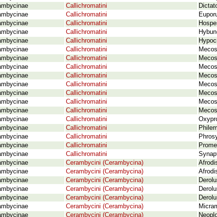
ambycinae
Callichromatini
Dictat
ambycinae
Callichromatini
Euporu
ambycinae
Callichromatini
Hospes
ambycinae
Callichromatini
Hybunc
ambycinae
Callichromatini
Hypocr
ambycinae
Callichromatini
Mecosa
ambycinae
Callichromatini
Mecosa
ambycinae
Callichromatini
Mecosa
ambycinae
Callichromatini
Mecos
ambycinae
Callichromatini
Mecosa
ambycinae
Callichromatini
Mecosa
ambycinae
Callichromatini
Mecosa
ambycinae
Callichromatini
Mecosa
ambycinae
Callichromatini
Oxypro
ambycinae
Callichromatini
Phile
ambycinae
Callichromatini
Phrosy
ambycinae
Callichromatini
Promec
ambycinae
Callichromatini
Synapt
ambycinae
Cerambycini (Cerambycina)
Afrodi
ambycinae
Cerambycini (Cerambycina)
Afrodi
ambycinae
Cerambycini (Cerambycina)
Derolu
ambycinae
Cerambycini (Cerambycina)
Derol
ambycinae
Cerambycini (Cerambycina)
Derolu
ambycinae
Cerambycini (Cerambycina)
Micram
ambycinae
Cerambycini (Cerambycina)
Neoplo