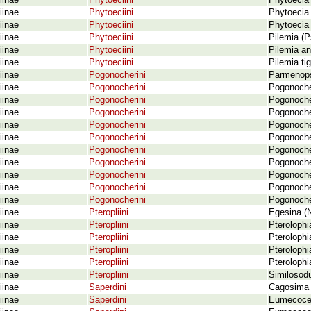
iinae
Phytoeciini
Phytoecia 
iinae
Phytoeciini
Phytoecia 
iinae
Phytoeciini
Phytoecia 
iinae
Phytoeciini
Pilemia (P
iinae
Phytoeciini
Pilemia a
iinae
Phytoeciini
Pilemia ti
iinae
Pogonocherini
Parmenops
iinae
Pogonocherini
Pogonoche
iinae
Pogonocherini
Pogonoche
iinae
Pogonocherini
Pogonoche
iinae
Pogonocherini
Pogonocher
iinae
Pogonocherini
Pogonoche
iinae
Pogonocherini
Pogonocher
iinae
Pogonocherini
Pogonoche
iinae
Pogonocherini
Pogonoche
iinae
Pogonocherini
Pogonoche
iinae
Pogonocherini
Pogonoche
iinae
Pteropliini
Egesina (N
iinae
Pteropliini
Pterolophi
iinae
Pteropliini
Pterolophi
iinae
Pteropliini
Pterolophi
iinae
Pteropliini
Pterolophi
iinae
Pteropliini
Similosodu
iinae
Saperdini
Cagosima 
iinae
Saperdini
Eumecocera