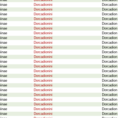
iinae
Dorcadionini
Dorcadion 
iinae
Dorcadionini
Dorcadion 
iinae
Dorcadionini
Dorcadion 
iinae
Dorcadionini
Dorcadion 
iinae
Dorcadionini
Dorcadion 
iinae
Dorcadionini
Dorcadion 
iinae
Dorcadionini
Dorcadion 
iinae
Dorcadionini
Dorcadion 
iinae
Dorcadionini
Dorcadion 
iinae
Dorcadionini
Dorcadion 
iinae
Dorcadionini
Dorcadion 
iinae
Dorcadionini
Dorcadion 
iinae
Dorcadionini
Dorcadion 
iinae
Dorcadionini
Dorcadion 
iinae
Dorcadionini
Dorcadion 
iinae
Dorcadionini
Dorcadion 
iinae
Dorcadionini
Dorcadion 
iinae
Dorcadionini
Dorcadion 
iinae
Dorcadionini
Dorcadion
iinae
Dorcadionini
Dorcadion 
iinae
Dorcadionini
Dorcadion 
iinae
Dorcadionini
Dorcadion 
iinae
Dorcadionini
Dorcadion 
iinae
Dorcadionini
Dorcadion 
iinae
Dorcadionini
Dorcadion 