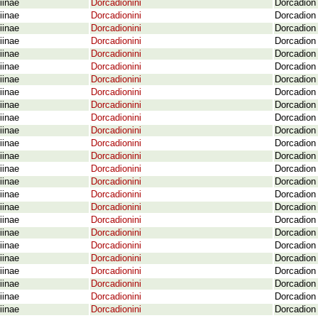
iinae
Dorcadionini
Dorcadion 
iinae
Dorcadionini
Dorcadion 
iinae
Dorcadionini
Dorcadion 
iinae
Dorcadionini
Dorcadion 
iinae
Dorcadionini
Dorcadion 
iinae
Dorcadionini
Dorcadion 
iinae
Dorcadionini
Dorcadion 
iinae
Dorcadionini
Dorcadion 
iinae
Dorcadionini
Dorcadion 
iinae
Dorcadionini
Dorcadion 
iinae
Dorcadionini
Dorcadion 
iinae
Dorcadionini
Dorcadion 
iinae
Dorcadionini
Dorcadion 
iinae
Dorcadionini
Dorcadion 
iinae
Dorcadionini
Dorcadion 
iinae
Dorcadionini
Dorcadion 
iinae
Dorcadionini
Dorcadion 
iinae
Dorcadionini
Dorcadion 
iinae
Dorcadionini
Dorcadion 
iinae
Dorcadionini
Dorcadion 
iinae
Dorcadionini
Dorcadion 
iinae
Dorcadionini
Dorcadion 
iinae
Dorcadionini
Dorcadion 
iinae
Dorcadionini
Dorcadion 
iinae
Dorcadionini
Dorcadion 