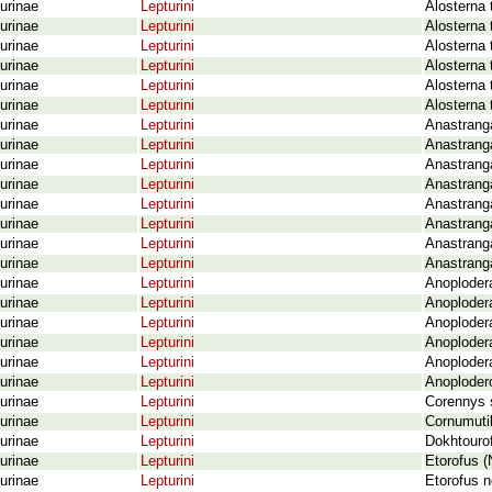
urinae
Lepturini
Alosterna 
urinae
Lepturini
Alosterna 
urinae
Lepturini
Alosterna 
urinae
Lepturini
Alosterna 
urinae
Lepturini
Alosterna 
urinae
Lepturini
Alosterna 
urinae
Lepturini
Anastranga
urinae
Lepturini
Anastrang
urinae
Lepturini
Anastranga
urinae
Lepturini
Anastranga
urinae
Lepturini
Anastranga
urinae
Lepturini
Anastranga
urinae
Lepturini
Anastranga
urinae
Lepturini
Anastranga
urinae
Lepturini
Anoplodera
urinae
Lepturini
Anoplodera
urinae
Lepturini
Anoplodera
urinae
Lepturini
Anoplodera
urinae
Lepturini
Anoplodera
urinae
Lepturini
Anoploder
urinae
Lepturini
Corennys 
urinae
Lepturini
Cornumutil
urinae
Lepturini
Dokhtourof
urinae
Lepturini
Etorofus (
urinae
Lepturini
Etorofus 