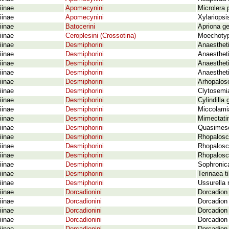
iinae
Apomecynini
Microlera 
iinae
Apomecynini
Xylariops
iinae
Batocerini
Apriona ge
iinae
Ceroplesini (Crossotina)
Moechotyp
iinae
Desmiphorini
Anaesthet
iinae
Desmiphorini
Anaestheti
iinae
Desmiphorini
Anaestheti
iinae
Desmiphorini
Anaesthet
iinae
Desmiphorini
Arhopalosc
iinae
Desmiphorini
Clytosemi
iinae
Desmiphorini
Cylindilla
iinae
Desmiphorini
Miccolamia
iinae
Desmiphorini
Mimectatin
iinae
Desmiphorini
Quasimeso
iinae
Desmiphorini
Rhopalosc
iinae
Desmiphorini
Rhopalosc
iinae
Desmiphorini
Rhopalosce
iinae
Desmiphorini
Sophronic
iinae
Desmiphorini
Terinaea t
iinae
Desmiphorini
Ussurella 
iinae
Dorcadionini
Dorcadion
iinae
Dorcadionini
Dorcadion 
iinae
Dorcadionini
Dorcadion 
iinae
Dorcadionini
Dorcadion