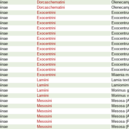
iinae
Dorcaschematini
Olenecamp
iinae
Dorcaschematini
Olenecamp
iinae
Exocentrini
Exocentru
iinae
Exocentrini
Exocentru
iinae
Exocentrini
Exocentru
iinae
Exocentrini
Exocentrus
iinae
Exocentrini
Exocentrus
iinae
Exocentrini
Exocentrus
iinae
Exocentrini
Exocentru
iinae
Exocentrini
Exocentru
iinae
Exocentrini
Exocentru
iinae
Exocentrini
Exocentrus
iinae
Exocentrini
Exocentru
iinae
Exocentrini
Exocentru
iinae
Exocentrini
Miaenia m
iinae
Lamiini
Lamia text
iinae
Lamiini
Lamiomimu
iinae
Lamiini
Morimus ga
iinae
Lamiini
Morimus v
iinae
Mesosini
Mesosa (A
iinae
Mesosini
Mesosa (Ap
iinae
Mesosini
Mesosa (A
iinae
Mesosini
Mesosa (A
iinae
Mesosini
Mesosa (P
iinae
Mesosini
Mesosa (Pe