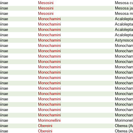
iinae
Mesosini
Mesosa cur
iinae
Mesosini
Mesosa ja
iinae
Mesosini
Mesosa my
iinae
Monochamini
Acalolepta
iinae
Monochamini
Acalolepta
iinae
Monochamini
Acalolept
iinae
Monochamini
Acalolepta
iinae
Monochamini
Astynoscel
iinae
Monochamini
Monochamu
iinae
Monochamini
Monochamus
iinae
Monochamini
Monochamus
iinae
Monochamini
Monochamus
iinae
Monochamini
Monochamu
iinae
Monochamini
Monochamu
iinae
Monochamini
Monochamu
iinae
Monochamini
Monochamu
iinae
Monochamini
Monochamu
iinae
Monochamini
Monochamu
iinae
Monochamini
Monochamu
iinae
Monochamini
Monochamu
iinae
Monochamini
Monochamu
iinae
Monochamini
Monochamu
iinae
Morimonellini
Morimonel
iinae
Obereini
Oberea (A
iinae
Obereini
Oberea (A