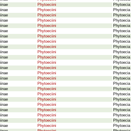
iinae
Phytoeciini
Phytoecia 
iinae
Phytoeciini
Phytoecia 
iinae
Phytoeciini
Phytoecia 
iinae
Phytoeciini
Phytoecia 
iinae
Phytoeciini
Phytoecia
iinae
Phytoeciini
Phytoecia
iinae
Phytoeciini
Phytoecia 
iinae
Phytoeciini
Phytoecia 
iinae
Phytoeciini
Phytoecia
iinae
Phytoeciini
Phytoecia
iinae
Phytoeciini
Phytoecia 
iinae
Phytoeciini
Phytoecia 
iinae
Phytoeciini
Phytoecia
iinae
Phytoeciini
Phytoecia 
iinae
Phytoeciini
Phytoecia 
iinae
Phytoeciini
Phytoecia 
iinae
Phytoeciini
Phytoecia 
iinae
Phytoeciini
Phytoecia
iinae
Phytoeciini
Phytoecia 
iinae
Phytoeciini
Phytoecia 
iinae
Phytoeciini
Phytoecia 
iinae
Phytoeciini
Phytoecia 
iinae
Phytoeciini
Phytoecia 
iinae
Phytoeciini
Phytoecia 