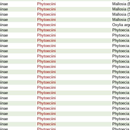
iinae
Phytoeciini
Mallosia (
iinae
Phytoeciini
Mallosia (
iinae
Phytoeciini
Mallosia (
iinae
Phytoeciini
Mallosia (
iinae
Phytoeciini
Oxylia arg
iinae
Phytoeciini
Phytoecia 
iinae
Phytoeciini
Phytoecia 
iinae
Phytoeciini
Phytoecia 
iinae
Phytoeciini
Phytoecia 
iinae
Phytoeciini
Phytoecia
iinae
Phytoeciini
Phytoecia 
iinae
Phytoeciini
Phytoecia 
iinae
Phytoeciini
Phytoecia
iinae
Phytoeciini
Phytoecia 
iinae
Phytoeciini
Phytoecia 
iinae
Phytoeciini
Phytoecia 
iinae
Phytoeciini
Phytoecia 
iinae
Phytoeciini
Phytoecia 
iinae
Phytoeciini
Phytoecia 
iinae
Phytoeciini
Phytoecia 
iinae
Phytoeciini
Phytoecia 
iinae
Phytoeciini
Phytoecia 
iinae
Phytoeciini
Phytoecia 
iinae
Phytoeciini
Phytoecia 
iinae
Phytoeciini
Phytoecia 