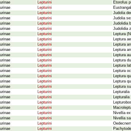
urinae
Lepturini
Etorofus p
urinae
Lepturini
Eustrangal
urinae
Lepturini
Judolia de
urinae
Lepturini
Judolia se
urinae
Lepturini
Judolidia 
urinae
Lepturini
Judolidia 
urinae
Lepturini
Leptura (N
urinae
Lepturini
Leptura a
urinae
Lepturini
Leptura an
urinae
Lepturini
Leptura an
urinae
Lepturini
Leptura au
urinae
Lepturini
Leptura du
urinae
Lepturini
Leptura la
urinae
Lepturini
Leptura oc
urinae
Lepturini
Leptura qu
urinae
Lepturini
Leptura qu
urinae
Lepturini
Leptura su
urinae
Lepturini
Lepturalia
urinae
Lepturini
Lepturalia
urinae
Lepturini
Lepturobos
urinae
Lepturini
Macroleptu
urinae
Lepturini
Nivellia e
urinae
Lepturini
Nivellia s
urinae
Lepturini
Oedecnema
urinae
Lepturini
Pachytodes