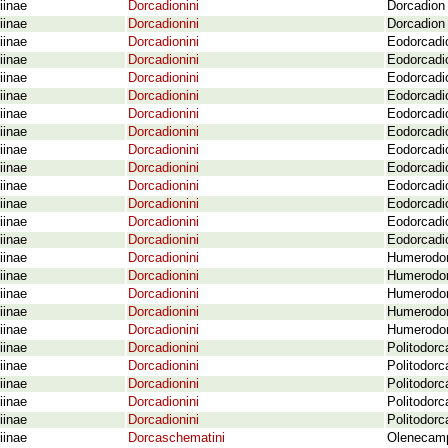
iinae
Dorcadionini
Dorcadion 
iinae
Dorcadionini
Dorcadion 
iinae
Dorcadionini
Eodorcadio
iinae
Dorcadionini
Eodorcadio
iinae
Dorcadionini
Eodorcadi
iinae
Dorcadionini
Eodorcadi
iinae
Dorcadionini
Eodorcadio
iinae
Dorcadionini
Eodorcadio
iinae
Dorcadionini
Eodorcadio
iinae
Dorcadionini
Eodorcadio
iinae
Dorcadionini
Eodorcadio
iinae
Dorcadionini
Eodorcadi
iinae
Dorcadionini
Eodorcadi
iinae
Dorcadionini
Eodorcadi
iinae
Dorcadionini
Humerodor
iinae
Dorcadionini
Humerodor
iinae
Dorcadionini
Humerodorc
iinae
Dorcadionini
Humerodorc
iinae
Dorcadionini
Humerodor
iinae
Dorcadionini
Politodorc
iinae
Dorcadionini
Politodorc
iinae
Dorcadionini
Politodorc
iinae
Dorcadionini
Politodorc
iinae
Dorcadionini
Politodorc
iinae
Dorcaschematini
Olenecamp