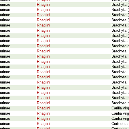
urinae
Rhagiini
Brachyta (
urinae
Rhagiini
Brachyta (V
urinae
Rhagiini
Brachyta (
urinae
Rhagiini
Brachyta (
urinae
Rhagiini
Brachyta (
urinae
Rhagiini
Brachyta (
urinae
Rhagiini
Brachyta (
urinae
Rhagiini
Brachyta 
urinae
Rhagiini
Brachyta 
urinae
Rhagiini
Brachyta i
urinae
Rhagiini
Brachyta i
urinae
Rhagiini
Brachyta i
urinae
Rhagiini
Brachyta i
urinae
Rhagiini
Brachyta i
urinae
Rhagiini
Brachyta i
urinae
Rhagiini
Brachyta i
urinae
Rhagiini
Brachyta i
urinae
Rhagiini
Brachyta 
urinae
Rhagiini
Brachyta p
urinae
Rhagiini
Brachyta 
urinae
Rhagiini
Carilia vir
urinae
Rhagiini
Carilia vi
urinae
Rhagiini
Carilia vi
urinae
Rhagiini
Cortodera 