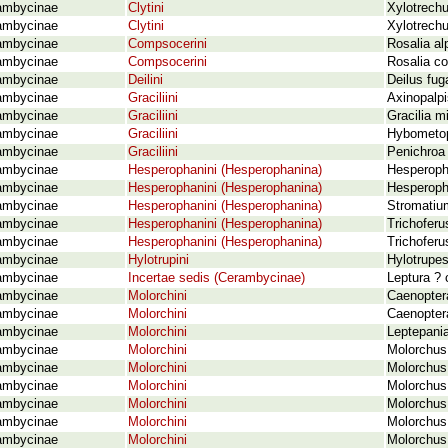
ambycinae
Clytini
Xylotrechu
ambycinae
Clytini
Xylotrechu
ambycinae
Compsocerini
Rosalia al
ambycinae
Compsocerini
Rosalia c
ambycinae
Deilini
Deilus fug
ambycinae
Graciliini
Axinopalpi
ambycinae
Graciliini
Gracilia m
ambycinae
Graciliini
Hybometop
ambycinae
Graciliini
Penichroa 
ambycinae
Hesperophanini (Hesperophanina)
Hesperoph
ambycinae
Hesperophanini (Hesperophanina)
Hesperopha
ambycinae
Hesperophanini (Hesperophanina)
Stromatiu
ambycinae
Hesperophanini (Hesperophanina)
Trichoferu
ambycinae
Hesperophanini (Hesperophanina)
Trichoferu
ambycinae
Hylotrupini
Hylotrupes
ambycinae
Incertae sedis (Cerambycinae)
Leptura ?
ambycinae
Molorchini
Caenoptera
ambycinae
Molorchini
Caenoptera
ambycinae
Molorchini
Leptepania
ambycinae
Molorchini
Molorchus 
ambycinae
Molorchini
Molorchus
ambycinae
Molorchini
Molorchus 
ambycinae
Molorchini
Molorchus
ambycinae
Molorchini
Molorchus
ambycinae
Molorchini
Molorchus 