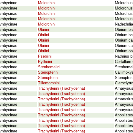
ambycinae
Molorchini
Molorchus
ambycinae
Molorchini
Molorchus
ambycinae
Molorchini
Molorchus 
ambycinae
Molorchini
Molorchus
ambycinae
Molorchini
Nadezhdia
ambycinae
Obriini
Obrium bre
ambycinae
Obriini
Obrium br
ambycinae
Obriini
Obrium ca
ambycinae
Obriini
Obrium ca
ambycinae
Obriini
Obrium ob
ambycinae
Psebiini
Nathrius b
ambycinae
Pytheini
Certallum 
ambycinae
Stenhomalini
Stenhomal
ambycinae
Stenopterini
Callimoxys
ambycinae
Stenopterini
Stenopteru
ambycinae
Tillomorphini
Cleroclytu
ambycinae
Trachyderini (Trachyderina)
Amarysius
ambycinae
Trachyderini (Trachyderina)
Amarysius
ambycinae
Trachyderini (Trachyderina)
Amarysius
ambycinae
Trachyderini (Trachyderina)
Amarysius 
ambycinae
Trachyderini (Trachyderina)
Amarysius 
ambycinae
Trachyderini (Trachyderina)
Anoplistes
ambycinae
Trachyderini (Trachyderina)
Anopliste
ambycinae
Trachyderini (Trachyderina)
Anoplistes
ambycinae
Trachyderini (Trachyderina)
Anoplistes