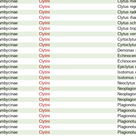
ambycinae
Clytini
Clytus me
ambycinae
Clytini
Clytus nig
ambycinae
Clytini
Clytus rad
ambycinae
Clytini
Clytus rh
ambycinae
Clytini
Clytus sch
ambycinae
Clytini
Clytus tro
ambycinae
Clytini
Clytus ven
ambycinae
Clytini
Cyrtoclytu
ambycinae
Clytini
Cyrtoclytu
ambycinae
Clytini
Demonax s
ambycinae
Clytini
Echinoceru
ambycinae
Clytini
Echinoceru
ambycinae
Clytini
Epiclytus 
ambycinae
Clytini
Isotomus 
ambycinae
Clytini
Isotomus 
ambycinae
Clytini
Neoclytus 
ambycinae
Clytini
Neoplagion
ambycinae
Clytini
Neoplagion
ambycinae
Clytini
Neoplagion
ambycinae
Clytini
Plagionotu
ambycinae
Clytini
Plagionotu
ambycinae
Clytini
Plagionotu
ambycinae
Clytini
Plagionotu
ambycinae
Clytini
Plagionotu
ambycinae
Clytini
Plagionotu