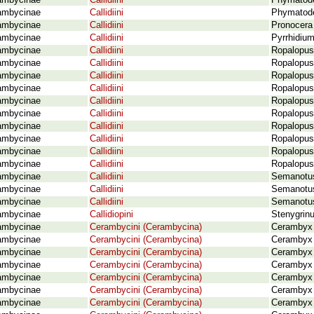
ambycinae
Callidiini
Phymatode
ambycinae
Callidiini
Phymatode
ambycinae
Callidiini
Pronocera 
ambycinae
Callidiini
Pyrrhidiu
ambycinae
Callidiini
Ropalopus 
ambycinae
Callidiini
Ropalopus 
ambycinae
Callidiini
Ropalopus 
ambycinae
Callidiini
Ropalopus 
ambycinae
Callidiini
Ropalopus 
ambycinae
Callidiini
Ropalopus
ambycinae
Callidiini
Ropalopus 
ambycinae
Callidiini
Ropalopus
ambycinae
Callidiini
Ropalopus 
ambycinae
Callidiini
Ropalopus 
ambycinae
Callidiini
Semanotus
ambycinae
Callidiini
Semanotus
ambycinae
Callidiini
Semanotus
ambycinae
Callidiopini
Stenygrin
ambycinae
Cerambycini (Cerambycina)
Cerambyx 
ambycinae
Cerambycini (Cerambycina)
Cerambyx 
ambycinae
Cerambycini (Cerambycina)
Cerambyx 
ambycinae
Cerambycini (Cerambycina)
Cerambyx 
ambycinae
Cerambycini (Cerambycina)
Cerambyx 
ambycinae
Cerambycini (Cerambycina)
Cerambyx 
ambycinae
Cerambycini (Cerambycina)
Cerambyx 