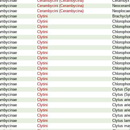
ambycinae
Cerambycini (Cerambycina)
Cerambyx 
ambycinae
Cerambycini (Cerambycina)
Neoceramb
ambycinae
Cerambycini (Cerambycina)
Neoplocae
ambycinae
Clytini
Brachyclyt
ambycinae
Clytini
Chloropho
ambycinae
Clytini
Chloropho
ambycinae
Clytini
Chlorophor
ambycinae
Clytini
Chloropho
ambycinae
Clytini
Chlorophor
ambycinae
Clytini
Chlorophor
ambycinae
Clytini
Chlorophor
ambycinae
Clytini
Chloropho
ambycinae
Clytini
Chlorophor
ambycinae
Clytini
Chlorophor
ambycinae
Clytini
Chlorophor
ambycinae
Clytini
Chloropho
ambycinae
Clytini
Chlorophor
ambycinae
Clytini
Clytus (Sp
ambycinae
Clytini
Clytus (Sp
ambycinae
Clytini
Clytus arie
ambycinae
Clytini
Clytus ari
ambycinae
Clytini
Clytus ari
ambycinae
Clytini
Clytus ari
ambycinae
Clytini
Clytus la
ambycinae
Clytini
Clytus may