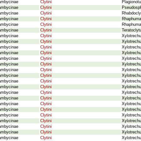
ambycinae
Clytini
Plagionotu
ambycinae
Clytini
Pseudosph
ambycinae
Clytini
Rhabdoclyt
ambycinae
Clytini
Rhaphuma 
ambycinae
Clytini
Rhaphuma 
ambycinae
Clytini
Teratoclyt
ambycinae
Clytini
Xylotrechus
ambycinae
Clytini
Xylotrechu
ambycinae
Clytini
Xylotrechu
ambycinae
Clytini
Xylotrechu
ambycinae
Clytini
Xylotrechu
ambycinae
Clytini
Xylotrechu
ambycinae
Clytini
Xylotrechu
ambycinae
Clytini
Xylotrechu
ambycinae
Clytini
Xylotrechu
ambycinae
Clytini
Xylotrechu
ambycinae
Clytini
Xylotrechu
ambycinae
Clytini
Xylotrechu
ambycinae
Clytini
Xylotrechu
ambycinae
Clytini
Xylotrechu
ambycinae
Clytini
Xylotrechu
ambycinae
Clytini
Xylotrechu
ambycinae
Clytini
Xylotrechu
ambycinae
Clytini
Xylotrechu
ambycinae
Clytini
Xylotrechu