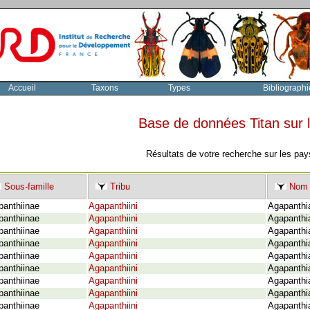
Accueil
Taxons
Types
Bibliographi
Base de données Titan sur
Résultats de votre recherche sur les pay
Sous-famille
Tribu
Nom 
panthiinae
Agapanthiini
Agapanthi
panthiinae
Agapanthiini
Agapanthia
panthiinae
Agapanthiini
Agapanthia
panthiinae
Agapanthiini
Agapanthia
panthiinae
Agapanthiini
Agapanthi
panthiinae
Agapanthiini
Agapanthia
panthiinae
Agapanthiini
Agapanthia
panthiinae
Agapanthiini
Agapanthia
panthiinae
Agapanthiini
Agapanthia