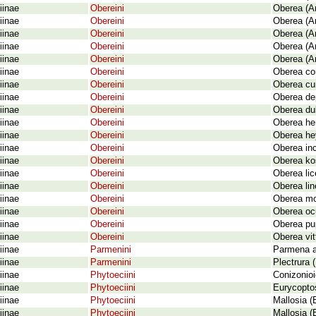
iinae
Obereini
Oberea (A
iinae
Obereini
Oberea (A
iinae
Obereini
Oberea (Am
iinae
Obereini
Oberea (A
iinae
Obereini
Oberea (A
iinae
Obereini
Oberea cor
iinae
Obereini
Oberea cur
iinae
Obereini
Oberea de
iinae
Obereini
Oberea du
iinae
Obereini
Oberea he
iinae
Obereini
Oberea he
iinae
Obereini
Oberea in
iinae
Obereini
Oberea kos
iinae
Obereini
Oberea lic
iinae
Obereini
Oberea lin
iinae
Obereini
Oberea mo
iinae
Obereini
Oberea ocu
iinae
Obereini
Oberea pup
iinae
Obereini
Oberea vit
iinae
Parmenini
Parmena a
iinae
Parmenini
Plectrura 
iinae
Phytoeciini
Conizonioi
iinae
Phytoeciini
Eurycoptos
iinae
Phytoeciini
Mallosia (
iinae
Phytoeciini
Mallosia (