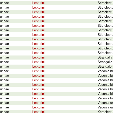
urinae
Lepturini
Stictolept
urinae
Lepturini
Stictolept
urinae
Lepturini
Stictolept
urinae
Lepturini
Stictolept
urinae
Lepturini
Stictolept
urinae
Lepturini
Stictolept
urinae
Lepturini
Stictoleptu
urinae
Lepturini
Stictolept
urinae
Lepturini
Stictolept
urinae
Lepturini
Stictoleptu
urinae
Lepturini
Stictolept
urinae
Lepturini
Stictolept
urinae
Lepturini
Strangalia
urinae
Lepturini
Strangalia
urinae
Lepturini
Strangalo
urinae
Lepturini
Vadonia bi
urinae
Lepturini
Vadonia bi
urinae
Lepturini
Vadonia b
urinae
Lepturini
Vadonia bi
urinae
Lepturini
Vadonia bi
urinae
Lepturini
Vadonia bi
urinae
Lepturini
Vadonia bi
urinae
Lepturini
Vadonia s
urinae
Lepturini
Vadonia un
urinae
Lepturini
Xestoleptu