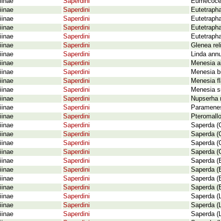
iinae
Saperdini
Eumecocer
iinae
Saperdini
Eutetrapha
iinae
Saperdini
Eutetraph
iinae
Saperdini
Eutetrapha
iinae
Saperdini
Eutetraph
iinae
Saperdini
Glenea rel
iinae
Saperdini
Linda annu
iinae
Saperdini
Menesia a
iinae
Saperdini
Menesia bi
iinae
Saperdini
Menesia f
iinae
Saperdini
Menesia su
iinae
Saperdini
Nupserha m
iinae
Saperdini
Paramenes
iinae
Saperdini
Pteromallo
iinae
Saperdini
Saperda (C
iinae
Saperdini
Saperda (C
iinae
Saperdini
Saperda (
iinae
Saperdini
Saperda (
iinae
Saperdini
Saperda (
iinae
Saperdini
Saperda (E
iinae
Saperdini
Saperda (E
iinae
Saperdini
Saperda (E
iinae
Saperdini
Saperda (L
iinae
Saperdini
Saperda (
iinae
Saperdini
Saperda (L