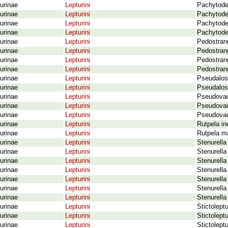
urinae
Lepturini
Pachytode
urinae
Lepturini
Pachytode
urinae
Lepturini
Pachytode
urinae
Lepturini
Pachytodes
urinae
Lepturini
Pedostran
urinae
Lepturini
Pedostrang
urinae
Lepturini
Pedostrang
urinae
Lepturini
Pedostrang
urinae
Lepturini
Pseudalost
urinae
Lepturini
Pseudalost
urinae
Lepturini
Pseudovado
urinae
Lepturini
Pseudovado
urinae
Lepturini
Pseudovado
urinae
Lepturini
Rutpela in
urinae
Lepturini
Rutpela m
urinae
Lepturini
Stenurella
urinae
Lepturini
Stenurella
urinae
Lepturini
Stenurella 
urinae
Lepturini
Stenurella 
urinae
Lepturini
Stenurella
urinae
Lepturini
Stenurella
urinae
Lepturini
Stenurella
urinae
Lepturini
Stictolept
urinae
Lepturini
Stictolept
urinae
Lepturini
Stictolept