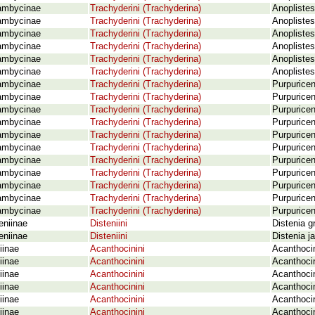
ambycinae
Trachyderini (Trachyderina)
Anoplistes
ambycinae
Trachyderini (Trachyderina)
Anopliste
ambycinae
Trachyderini (Trachyderina)
Anopliste
ambycinae
Trachyderini (Trachyderina)
Anoplistes
ambycinae
Trachyderini (Trachyderina)
Anoplistes
ambycinae
Trachyderini (Trachyderina)
Anopliste
ambycinae
Trachyderini (Trachyderina)
Purpurice
ambycinae
Trachyderini (Trachyderina)
Purpurice
ambycinae
Trachyderini (Trachyderina)
Purpuricen
ambycinae
Trachyderini (Trachyderina)
Purpuricen
ambycinae
Trachyderini (Trachyderina)
Purpuricen
ambycinae
Trachyderini (Trachyderina)
Purpuricen
ambycinae
Trachyderini (Trachyderina)
Purpuricen
ambycinae
Trachyderini (Trachyderina)
Purpuricen
ambycinae
Trachyderini (Trachyderina)
Purpurice
ambycinae
Trachyderini (Trachyderina)
Purpuricen
ambycinae
Trachyderini (Trachyderina)
Purpuricen
eniinae
Disteniini
Distenia gr
eniinae
Disteniini
Distenia j
iinae
Acanthocinini
Acanthocin
iinae
Acanthocinini
Acanthocin
iinae
Acanthocinini
Acanthocin
iinae
Acanthocinini
Acanthoci
iinae
Acanthocinini
Acanthocin
iinae
Acanthocinini
Acanthocin