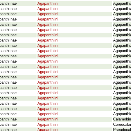
panthiinae
Agapanthiini
Agapanthia
panthiinae
Agapanthiini
Agapanthia
panthiinae
Agapanthiini
Agapanthia
panthiinae
Agapanthiini
Agapanthia
panthiinae
Agapanthiini
Agapanthia
panthiinae
Agapanthiini
Agapanthia
panthiinae
Agapanthiini
Agapanthi
panthiinae
Agapanthiini
Agapanthia
panthiinae
Agapanthiini
Agapanthia
panthiinae
Agapanthiini
Agapanthia
panthiinae
Agapanthiini
Agapanthia
panthiinae
Agapanthiini
Agapanthia
panthiinae
Agapanthiini
Agapanthi
panthiinae
Agapanthiini
Agapanthia
panthiinae
Agapanthiini
Agapanthi
panthiinae
Agapanthiini
Agapanthi
panthiinae
Agapanthiini
Agapanthia
panthiinae
Agapanthiini
Agapanthia
panthiinae
Agapanthiini
Agapanthia
panthiinae
Agapanthiini
Agapanthia
panthiinae
Agapanthiini
Agapanthia
panthiinae
Agapanthiini
Agapanthio
panthiinae
Agapanthiini
Calamobius
panthiinae
Agapanthiini
Coreocala
panthiinae
Agapanthiini
Pseudocal