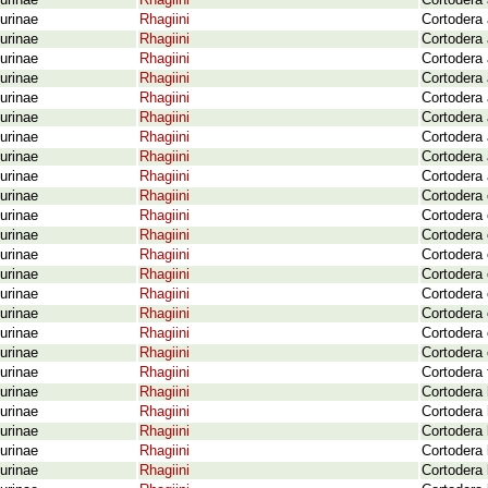
urinae
Rhagiini
Cortodera 
urinae
Rhagiini
Cortodera 
urinae
Rhagiini
Cortodera 
urinae
Rhagiini
Cortodera 
urinae
Rhagiini
Cortodera 
urinae
Rhagiini
Cortodera 
urinae
Rhagiini
Cortodera 
urinae
Rhagiini
Cortodera 
urinae
Rhagiini
Cortodera 
urinae
Rhagiini
Cortodera 
urinae
Rhagiini
Cortodera 
urinae
Rhagiini
Cortodera 
urinae
Rhagiini
Cortodera 
urinae
Rhagiini
Cortodera 
urinae
Rhagiini
Cortodera
urinae
Rhagiini
Cortodera 
urinae
Rhagiini
Cortodera 
urinae
Rhagiini
Cortodera 
urinae
Rhagiini
Cortodera 
urinae
Rhagiini
Cortodera 
urinae
Rhagiini
Cortodera 
urinae
Rhagiini
Cortodera 
urinae
Rhagiini
Cortodera
urinae
Rhagiini
Cortodera 
urinae
Rhagiini
Cortodera 