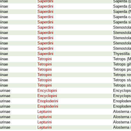
iinae
Saperdini
Saperda (L
iinae
Saperdini
Saperda (L
iinae
Saperdini
Saperda (N
iinae
Saperdini
Saperda ca
iinae
Saperdini
Saperda si
iinae
Saperdini
Stenostola
iinae
Saperdini
Stenostola
iinae
Saperdini
Stenostola
iinae
Saperdini
Stenostola
iinae
Saperdini
Stenostola
iinae
Saperdini
Thyestilla
iinae
Tetropini
Tetrops (M
iinae
Tetropini
Tetrops gi
iinae
Tetropini
Tetrops pr
iinae
Tetropini
Tetrops r
iinae
Tetropini
Tetrops st
iinae
Tetropini
Tetrops st
urinae
Encyclopini
Encyclops
urinae
Encyclopini
Encyclops
urinae
Enoploderini
Enoploder
urinae
Enoploderini
Enoploder
urinae
Lepturini
Alosterna 
urinae
Lepturini
Alosterna 
urinae
Lepturini
Alosterna
urinae
Lepturini
Alosterna 