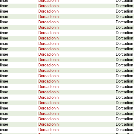
iinae
Dorcadionini
Dorcadion 
iinae
Dorcadionini
Dorcadion 
iinae
Dorcadionini
Dorcadion 
iinae
Dorcadionini
Dorcadion 
iinae
Dorcadionini
Dorcadion 
iinae
Dorcadionini
Dorcadion 
iinae
Dorcadionini
Dorcadion 
iinae
Dorcadionini
Dorcadion 
iinae
Dorcadionini
Dorcadion 
iinae
Dorcadionini
Dorcadion 
iinae
Dorcadionini
Dorcadion 
iinae
Dorcadionini
Dorcadion 
iinae
Dorcadionini
Dorcadion 
iinae
Dorcadionini
Dorcadion
iinae
Dorcadionini
Dorcadion 
iinae
Dorcadionini
Dorcadion 
iinae
Dorcadionini
Dorcadion 
iinae
Dorcadionini
Dorcadion 
iinae
Dorcadionini
Dorcadion 
iinae
Dorcadionini
Dorcadion 
iinae
Dorcadionini
Dorcadion
iinae
Dorcadionini
Dorcadion 
iinae
Dorcadionini
Dorcadion 
iinae
Dorcadionini
Dorcadion 
iinae
Dorcadionini
Dorcadion 