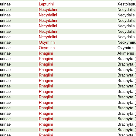
urinae
Lepturini
Xestoleptu
urinae
Necydalini
Necydalis
urinae
Necydalini
Necydalis
urinae
Necydalini
Necydalis 
urinae
Necydalini
Necydalis
urinae
Necydalini
Necydalis 
urinae
Necydalini
Necydalis 
urinae
Oxymirini
Neoxymirus
urinae
Oxymirini
Oxymirus c
urinae
Rhagiini
Akimerus s
urinae
Rhagiini
Brachyta (
urinae
Rhagiini
Brachyta (
urinae
Rhagiini
Brachyta (
urinae
Rhagiini
Brachyta 
urinae
Rhagiini
Brachyta 
urinae
Rhagiini
Brachyta (
urinae
Rhagiini
Brachyta (
urinae
Rhagiini
Brachyta (
urinae
Rhagiini
Brachyta (
urinae
Rhagiini
Brachyta (
urinae
Rhagiini
Brachyta (
urinae
Rhagiini
Brachyta (
urinae
Rhagiini
Brachyta (
urinae
Rhagiini
Brachyta (
urinae
Rhagiini
Brachyta (