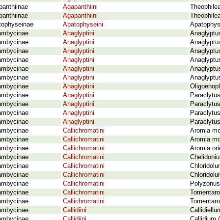
panthiinae
Agapanthiini
Theophilea
panthiinae
Agapanthiini
Theophilea
tophyseinae
Apatophyseini
Apatophys
ambycinae
Anaglyptini
Anaglyptus
ambycinae
Anaglyptini
Anaglyptus
ambycinae
Anaglyptini
Anaglyptus
ambycinae
Anaglyptini
Anaglyptus
ambycinae
Anaglyptini
Anaglyptus
ambycinae
Anaglyptini
Anaglyptus
ambycinae
Anaglyptini
Oligoenopl
ambycinae
Anaglyptini
Paraclytus
ambycinae
Anaglyptini
Paraclytus
ambycinae
Anaglyptini
Paraclytus
ambycinae
Anaglyptini
Paraclytu
ambycinae
Callichromatini
Aromia mo
ambycinae
Callichromatini
Aromia mo
ambycinae
Callichromatini
Aromia ori
ambycinae
Callichromatini
Chelidoniu
ambycinae
Callichromatini
Chloridolu
ambycinae
Callichromatini
Chloridolu
ambycinae
Callichromatini
Polyzonus 
ambycinae
Callichromatini
Tomentarom
ambycinae
Callichromatini
Tomentaro
ambycinae
Callidiini
Callidiell
ambycinae
Callidiini
Callidium 