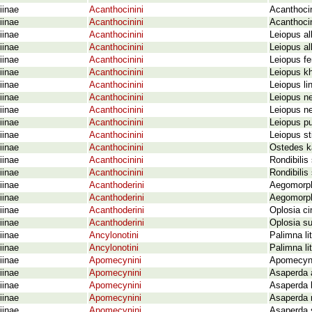
iinae
Acanthocinini
Acanthoci
iinae
Acanthocinini
Acanthoci
iinae
Acanthocinini
Leiopus al
iinae
Acanthocinini
Leiopus alb
iinae
Acanthocinini
Leiopus fe
iinae
Acanthocinini
Leiopus kh
iinae
Acanthocinini
Leiopus l
iinae
Acanthocinini
Leiopus ne
iinae
Acanthocinini
Leiopus n
iinae
Acanthocinini
Leiopus pu
iinae
Acanthocinini
Leiopus st
iinae
Acanthocinini
Ostedes k
iinae
Acanthocinini
Rondibilis
iinae
Acanthocinini
Rondibilis
iinae
Acanthoderini
Aegomorph
iinae
Acanthoderini
Aegomorph
iinae
Acanthoderini
Oplosia ci
iinae
Acanthoderini
Oplosia su
iinae
Ancylonotini
Palimna li
iinae
Ancylonotini
Palimna li
iinae
Apomecynini
Apomecyna 
iinae
Apomecynini
Asaperda 
iinae
Apomecynini
Asaperda 
iinae
Apomecynini
Asaperda 
iinae
Apomecynini
Asaperda 