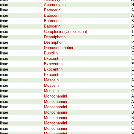
iinae
Apomecynini
H
iinae
Batocerini
A
iinae
Batocerini
A
iinae
Batocerini
B
iinae
Batocerini
B
iinae
Ceroplesini (Ceroplesina)
T
iinae
Desmiphorini
F
iinae
Desmiphorini
P
iinae
Dorcaschematini
O
iinae
Eunidiini
E
iinae
Exocentrini
E
iinae
Exocentrini
E
iinae
Exocentrini
E
iinae
Exocentrini
E
iinae
Mesosini
A
iinae
Mesosini
C
iinae
Mesosini
C
iinae
Monochamini
A
iinae
Monochamini
A
iinae
Monochamini
A
iinae
Monochamini
B
iinae
Monochamini
B
iinae
Monochamini
C
iinae
Monochamini
C