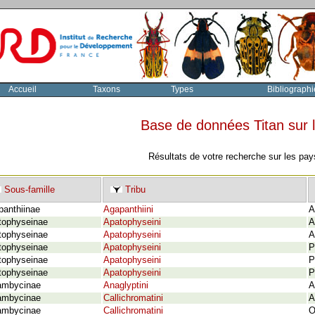
Accueil
Taxons
Types
Bibliographi
Base de données Titan sur
Résultats de votre recherche sur les pay
Sous-famille
Tribu
panthiinae
Agapanthiini
A
tophyseinae
Apatophyseini
A
tophyseinae
Apatophyseini
A
tophyseinae
Apatophyseini
P
tophyseinae
Apatophyseini
P
tophyseinae
Apatophyseini
P
ambycinae
Anaglyptini
A
ambycinae
Callichromatini
A
ambycinae
Callichromatini
O