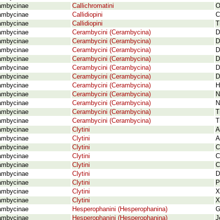
ambycinae
Callichromatini
O
ambycinae
Callidiopini
C
ambycinae
Callidiopini
T
ambycinae
Cerambycini (Cerambycina)
D
ambycinae
Cerambycini (Cerambycina)
D
ambycinae
Cerambycini (Cerambycina)
D
ambycinae
Cerambycini (Cerambycina)
D
ambycinae
Cerambycini (Cerambycina)
D
ambycinae
Cerambycini (Cerambycina)
D
ambycinae
Cerambycini (Cerambycina)
H
ambycinae
Cerambycini (Cerambycina)
N
ambycinae
Cerambycini (Cerambycina)
N
ambycinae
Cerambycini (Cerambycina)
T
ambycinae
Cerambycini (Cerambycina)
T
ambycinae
Clytini
A
ambycinae
Clytini
A
ambycinae
Clytini
C
ambycinae
Clytini
C
ambycinae
Clytini
C
ambycinae
Clytini
D
ambycinae
Clytini
P
ambycinae
Clytini
X
ambycinae
Clytini
X
ambycinae
Hesperophanini (Hesperophanina)
G
ambycinae
Hesperophanini (Hesperophanina)
J