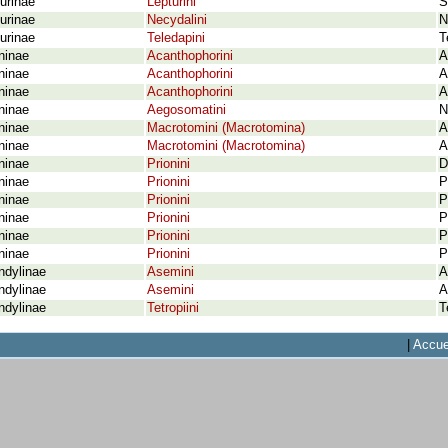
urinae
Lepturini
S
urinae
Necydalini
N
urinae
Teledapini
T
ninae
Acanthophorini
A
ninae
Acanthophorini
A
ninae
Acanthophorini
A
ninae
Aegosomatini
N
ninae
Macrotomini (Macrotomina)
A
ninae
Macrotomini (Macrotomina)
A
ninae
Prionini
D
ninae
Prionini
P
ninae
Prionini
P
ninae
Prionini
P
ninae
Prionini
P
ninae
Prionini
P
ndylinae
Asemini
A
ndylinae
Asemini
A
ndylinae
Tetropiini
T
|
Accue