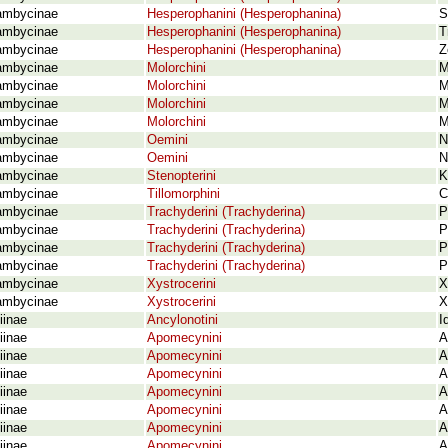
ambycinae
Hesperophanini (Hesperophanina)
S
ambycinae
Hesperophanini (Hesperophanina)
T
ambycinae
Hesperophanini (Hesperophanina)
Z
ambycinae
Molorchini
M
ambycinae
Molorchini
M
ambycinae
Molorchini
M
ambycinae
Molorchini
M
ambycinae
Oemini
N
ambycinae
Oemini
N
ambycinae
Stenopterini
K
ambycinae
Tillomorphini
C
ambycinae
Trachyderini (Trachyderina)
P
ambycinae
Trachyderini (Trachyderina)
P
ambycinae
Trachyderini (Trachyderina)
P
ambycinae
Trachyderini (Trachyderina)
P
ambycinae
Xystrocerini
X
ambycinae
Xystrocerini
X
iinae
Ancylonotini
I
iinae
Apomecynini
A
iinae
Apomecynini
A
iinae
Apomecynini
A
iinae
Apomecynini
A
iinae
Apomecynini
A
iinae
Apomecynini
A
iinae
Apomecynini
A