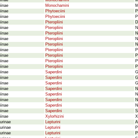
iinae
Monochamini
M
iinae
Monochamini
M
iinae
Phytoeciini
P
iinae
Phytoeciini
P
iinae
Pteropliini
D
iinae
Pteropliini
N
iinae
Pteropliini
N
iinae
Pteropliini
N
iinae
Pteropliini
N
iinae
Pteropliini
P
iinae
Pteropliini
P
iinae
Pteropliini
P
iinae
Pteropliini
P
iinae
Saperdini
G
iinae
Saperdini
G
iinae
Saperdini
G
iinae
Saperdini
N
iinae
Saperdini
N
iinae
Saperdini
N
iinae
Saperdini
N
iinae
Saperdini
S
iinae
Xylorhizini
X
urinae
Lepturini
A
urinae
Lepturini
P
urinae
Lepturini
P