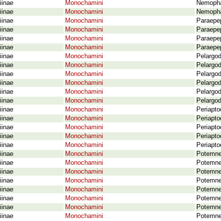
iinae
Monochamini
Nemopha
iinae
Monochamini
Nemopha
iinae
Monochamini
Paraepep
iinae
Monochamini
Paraepep
iinae
Monochamini
Paraepep
iinae
Monochamini
Paraepep
iinae
Monochamini
Pelargo
iinae
Monochamini
Pelargod
iinae
Monochamini
Pelargod
iinae
Monochamini
Pelargo
iinae
Monochamini
Pelargod
iinae
Monochamini
Pelargod
iinae
Monochamini
Periapto
iinae
Monochamini
Periapto
iinae
Monochamini
Periapto
iinae
Monochamini
Periapt
iinae
Monochamini
Periapto
iinae
Monochamini
Potemne
iinae
Monochamini
Potemne
iinae
Monochamini
Potemne
iinae
Monochamini
Potemne
iinae
Monochamini
Potemne
iinae
Monochamini
Potemnem
iinae
Monochamini
Potemne
iinae
Monochamini
Potemne