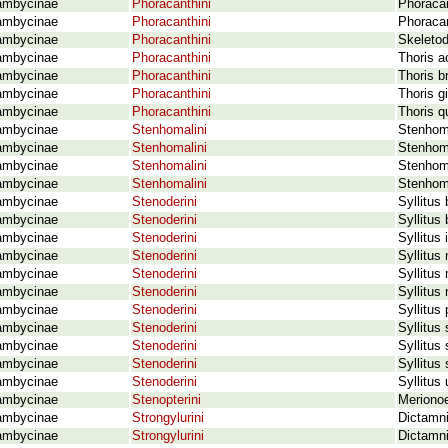
ambycinae
Phoracanthini
Phoraca
ambycinae
Phoracanthini
Phoracan
ambycinae
Phoracanthini
Skeleto
ambycinae
Phoracanthini
Thoris a
ambycinae
Phoracanthini
Thoris b
ambycinae
Phoracanthini
Thoris g
ambycinae
Phoracanthini
Thoris q
ambycinae
Stenhomalini
Stenhom
ambycinae
Stenhomalini
Stenhoma
ambycinae
Stenhomalini
Stenhoma
ambycinae
Stenhomalini
Stenhoma
ambycinae
Stenoderini
Syllitus
ambycinae
Stenoderini
Syllitus
ambycinae
Stenoderini
Syllitus 
ambycinae
Stenoderini
Syllitus
ambycinae
Stenoderini
Syllitus
ambycinae
Stenoderini
Syllitus 
ambycinae
Stenoderini
Syllitus
ambycinae
Stenoderini
Syllitus
ambycinae
Stenoderini
Syllitus
ambycinae
Stenoderini
Syllitus
ambycinae
Stenoderini
Syllitus
ambycinae
Stenopterini
Merionoe
ambycinae
Strongylurini
Dictamni
ambycinae
Strongylurini
Dictamni