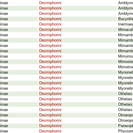
iinae
Desmiphorini
Amblymo
iinae
Desmiphorini
Amblymo
iinae
Desmiphorini
Amblymor
iinae
Desmiphorini
Bucynth
iinae
Desmiphorini
Inermaeg
iinae
Desmiphorini
Mimacalo
iinae
Desmiphorini
Mimambl
iinae
Desmiphorini
Mimambly
iinae
Desmiphorini
Mimambl
iinae
Desmiphorini
Mimambly
iinae
Desmiphorini
Mimomulc
iinae
Desmiphorini
Mimosten
iinae
Desmiphorini
Mimotroe
iinae
Desmiphorini
Mynonebr
iinae
Desmiphorini
Myonebr
iinae
Desmiphorini
Myonebri
iinae
Desmiphorini
Myonebr
iinae
Desmiphorini
Othelais
iinae
Desmiphorini
Othelais
iinae
Desmiphorini
Othelais
iinae
Desmiphorini
Othelais
iinae
Desmiphorini
Otroeops
iinae
Desmiphorini
Otroeops
iinae
Desmiphorini
Parasoph
iinae
Desmiphorini
Phyxium 