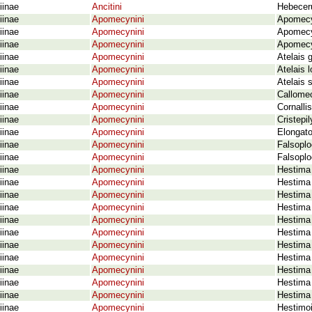
iinae
Ancitini
Hebeceru
iinae
Apomecynini
Apomecy
iinae
Apomecynini
Apomecy
iinae
Apomecynini
Apomecy
iinae
Apomecynini
Atelais 
iinae
Apomecynini
Atelais 
iinae
Apomecynini
Atelais 
iinae
Apomecynini
Callome
iinae
Apomecynini
Cornalli
iinae
Apomecynini
Cristepi
iinae
Apomecynini
Elongato
iinae
Apomecynini
Falsoplo
iinae
Apomecynini
Falsoplo
iinae
Apomecynini
Hestima 
iinae
Apomecynini
Hestima 
iinae
Apomecynini
Hestima 
iinae
Apomecynini
Hestima
iinae
Apomecynini
Hestima 
iinae
Apomecynini
Hestima 
iinae
Apomecynini
Hestima 
iinae
Apomecynini
Hestima
iinae
Apomecynini
Hestima 
iinae
Apomecynini
Hestima
iinae
Apomecynini
Hestima 
iinae
Apomecynini
Hestimo