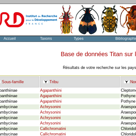
Accueil
Taxons
Types
Bibliographi
Base de données Titan sur
Résultats de votre recherche sur les pay
Sous-famille
Tribu
Nom
panthiinae
Agapanthiini
Cleptom
panthiinae
Agapanthiini
Pothyne
panthiinae
Agapanthiini
Pothyne 
ambycinae
Achrysonini
Araespor
ambycinae
Achrysonini
Araespor
ambycinae
Achrysonini
Araespor
ambycinae
Achrysonini
Araespor
ambycinae
Callichromatini
Chlorido
ambycinae
Callichromatini
Chlorid