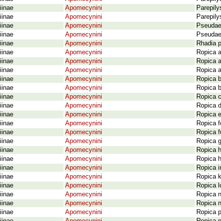
iinae
Apomecynini
Parepily
iinae
Apomecynini
Parepily
iinae
Apomecynini
Pseudael
iinae
Apomecynini
Pseudael
iinae
Apomecynini
Rhadia 
iinae
Apomecynini
Ropica 
iinae
Apomecynini
Ropica a
iinae
Apomecynini
Ropica a
iinae
Apomecynini
Ropica b
iinae
Apomecynini
Ropica b
iinae
Apomecynini
Ropica c
iinae
Apomecynini
Ropica d
iinae
Apomecynini
Ropica e
iinae
Apomecynini
Ropica f
iinae
Apomecynini
Ropica f
iinae
Apomecynini
Ropica g
iinae
Apomecynini
Ropica 
iinae
Apomecynini
Ropica 
iinae
Apomecynini
Ropica 
iinae
Apomecynini
Ropica k
iinae
Apomecynini
Ropica l
iinae
Apomecynini
Ropica 
iinae
Apomecynini
Ropica n
iinae
Apomecynini
Ropica 