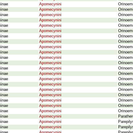
iinae
Apomecynini
Orinoeme
iinae
Apomecynini
Orinoeme
iinae
Apomecynini
Orinoeme
iinae
Apomecynini
Orinoeme
iinae
Apomecynini
Orinoeme
iinae
Apomecynini
Orinoem
iinae
Apomecynini
Orinoeme
iinae
Apomecynini
Orinoeme
iinae
Apomecynini
Orinoem
iinae
Apomecynini
Orinoeme
iinae
Apomecynini
Orinoeme
iinae
Apomecynini
Orinoeme
iinae
Apomecynini
Orinoeme
iinae
Apomecynini
Orinoeme
iinae
Apomecynini
Orinoeme
iinae
Apomecynini
Orinoeme
iinae
Apomecynini
Orinoeme
iinae
Apomecynini
Orinoeme
iinae
Apomecynini
Orinoem
iinae
Apomecynini
Orinoeme
iinae
Apomecynini
Orinoeme
iinae
Apomecynini
Parather
iinae
Apomecynini
Parepily
iinae
Apomecynini
Parepily
iinae
Apomecynini
Parepily