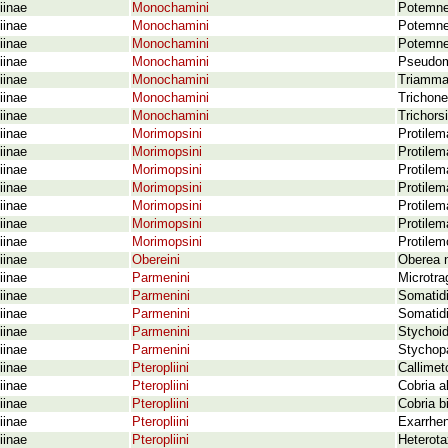
iinae
Monochamini
Potemne
iinae
Monochamini
Potemnem
iinae
Monochamini
Potemne
iinae
Monochamini
Pseudomo
iinae
Monochamini
Triammat
iinae
Monochamini
Trichon
iinae
Monochamini
Trichors
iinae
Morimopsini
Protilem
iinae
Morimopsini
Protilem
iinae
Morimopsini
Protilem
iinae
Morimopsini
Protile
iinae
Morimopsini
Protilem
iinae
Morimopsini
Protilem
iinae
Morimopsini
Protilem
iinae
Obereini
Oberea 
iinae
Parmenini
Microtra
iinae
Parmenini
Somatid
iinae
Parmenini
Somatidi
iinae
Parmenini
Stychoid
iinae
Parmenini
Stychop
iinae
Pteropliini
Callimet
iinae
Pteropliini
Cobria a
iinae
Pteropliini
Cobria b
iinae
Pteropliini
Exarrhe
iinae
Pteropliini
Heterota