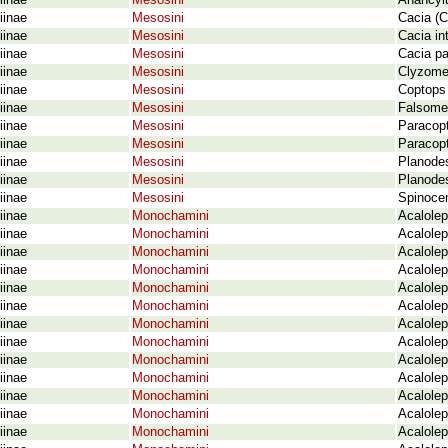
iinae
Mesosini
Anancylu
iinae
Mesosini
Cacia (C
iinae
Mesosini
Cacia in
iinae
Mesosini
Cacia pa
iinae
Mesosini
Clyzomed
iinae
Mesosini
Coptops 
iinae
Mesosini
Falsomes
iinae
Mesosini
Paracop
iinae
Mesosini
Paracopt
iinae
Mesosini
Planode
iinae
Mesosini
Planodes
iinae
Mesosini
Spinocen
iinae
Monochamini
Acalolep
iinae
Monochamini
Acalolep
iinae
Monochamini
Acalolep
iinae
Monochamini
Acalolep
iinae
Monochamini
Acalolep
iinae
Monochamini
Acalolep
iinae
Monochamini
Acalolep
iinae
Monochamini
Acalolep
iinae
Monochamini
Acalolep
iinae
Monochamini
Acalolep
iinae
Monochamini
Acalolep
iinae
Monochamini
Acalolep
iinae
Monochamini
Acalolep