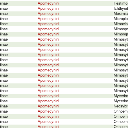
iinae
Apomecynini
Hestimoi
iinae
Apomecynini
Ichthyode
iinae
Apomecynini
Meximia
iinae
Apomecynini
Microplo
iinae
Apomecynini
Mimaela
iinae
Apomecynini
Mimoops
iinae
Apomecynini
Mimorop
iinae
Apomecynini
Mimosybr
iinae
Apomecynini
Mimosyb
iinae
Apomecynini
Mimosybr
iinae
Apomecynini
Mimosybr
iinae
Apomecynini
Mimosyb
iinae
Apomecynini
Mimosyb
iinae
Apomecynini
Mimosybr
iinae
Apomecynini
Mimosybr
iinae
Apomecynini
Mimosybr
iinae
Apomecynini
Mimosybr
iinae
Apomecynini
Mimosybr
iinae
Apomecynini
Mycerino
iinae
Apomecynini
Mycerin
iinae
Apomecynini
Neosybra
iinae
Apomecynini
Orinoem
iinae
Apomecynini
Orinoeme
iinae
Apomecynini
Orinoeme
iinae
Apomecynini
Orinoeme