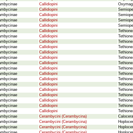
ambycinae
Callidiopini
Oxymagis
ambycinae
Callidiopini
Semiope 
ambycinae
Callidiopini
Semiope 
ambycinae
Callidiopini
Semiope 
ambycinae
Callidiopini
Semiope 
ambycinae
Callidiopini
Tethione
ambycinae
Callidiopini
Tethione
ambycinae
Callidiopini
Tethione
ambycinae
Callidiopini
Tethion
ambycinae
Callidiopini
Tethione
ambycinae
Callidiopini
Tethione
ambycinae
Callidiopini
Tethione
ambycinae
Callidiopini
Tethione
ambycinae
Callidiopini
Tethione
ambycinae
Callidiopini
Tethione
ambycinae
Callidiopini
Tethion
ambycinae
Callidiopini
Tethione
ambycinae
Callidiopini
Tethione
ambycinae
Callidiopini
Tethione
ambycinae
Callidiopini
Tethione
ambycinae
Callidiopini
Tethione
ambycinae
Cerambycini (Cerambycina)
Calocera
ambycinae
Cerambycini (Cerambycina)
Hoploce
ambycinae
Cerambycini (Cerambycina)
Hoploce
ambycinae
Cerambycini (Cerambycina)
Hoploce