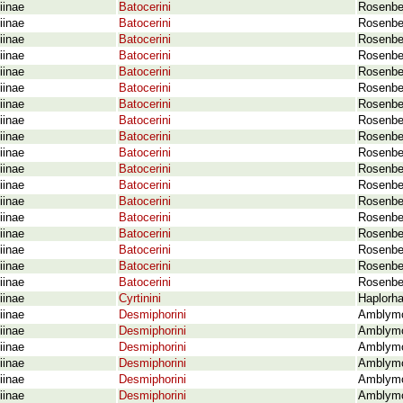
iinae
Batocerini
Rosenber
iinae
Batocerini
Rosenber
iinae
Batocerini
Rosenber
iinae
Batocerini
Rosenber
iinae
Batocerini
Rosenber
iinae
Batocerini
Rosenbe
iinae
Batocerini
Rosenber
iinae
Batocerini
Rosenber
iinae
Batocerini
Rosenber
iinae
Batocerini
Rosenber
iinae
Batocerini
Rosenbe
iinae
Batocerini
Rosenber
iinae
Batocerini
Rosenber
iinae
Batocerini
Rosenber
iinae
Batocerini
Rosenber
iinae
Batocerini
Rosenbe
iinae
Batocerini
Rosenber
iinae
Batocerini
Rosenbe
iinae
Cyrtinini
Haplorha
iinae
Desmiphorini
Amblymo
iinae
Desmiphorini
Amblymor
iinae
Desmiphorini
Amblymo
iinae
Desmiphorini
Amblymo
iinae
Desmiphorini
Amblymor
iinae
Desmiphorini
Amblymo