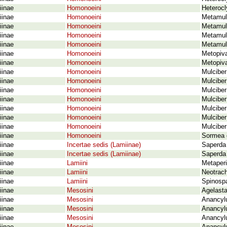
iinae
Homonoeini
Heterocl
iinae
Homonoeini
Metamulc
iinae
Homonoeini
Metamulc
iinae
Homonoeini
Metamulc
iinae
Homonoeini
Metamulc
iinae
Homonoeini
Metopiva
iinae
Homonoeini
Metopiva
iinae
Homonoeini
Mulciber
iinae
Homonoeini
Mulciber
iinae
Homonoeini
Mulciber 
iinae
Homonoeini
Mulciber
iinae
Homonoeini
Mulciber
iinae
Homonoeini
Mulciber
iinae
Homonoeini
Mulciber
iinae
Homonoeini
Sormea o
iinae
Incertae sedis (Lamiinae)
Saperda 
iinae
Incertae sedis (Lamiinae)
Saperda 
iinae
Lamiini
Metaperi
iinae
Lamiini
Neotrach
iinae
Lamiini
Spinosp
iinae
Mesosini
Agelasta
iinae
Mesosini
Anancylu
iinae
Mesosini
Anancylu
iinae
Mesosini
Anancyl