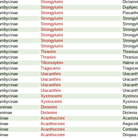
ambycinae
Strongylurini
Dictamni
ambycinae
Strongylurini
Duplipec
ambycinae
Strongylurini
Piesarth
ambycinae
Strongylurini
Strongyl
ambycinae
Strongylurini
Strongyl
ambycinae
Strongylurini
Strongyl
ambycinae
Strongylurini
Strongyl
ambycinae
Strongylurini
Strongyl
ambycinae
Strongylurini
Strongyl
ambycinae
Thraniini
Thraniu
ambycinae
Thraniini
Thranius
ambycinae
Tillomorphini
Halme re
ambycinae
Tragocerini
Tragocer
ambycinae
Uracanthini
Uracanth
ambycinae
Uracanthini
Uracanth
ambycinae
Uracanthini
Uracanth
ambycinae
Uracanthini
Uracanth
ambycinae
Xystrocerini
Xystroce
ambycinae
Xystrocerini
Xystroce
eniinae
Disteniini
Distenia
eniinae
Disteniini
Distenia
iinae
Acanthocinini
Acanist
iinae
Acanthocinini
Aegocid
iinae
Acanthocinini
Contoder
iinae
Acanthocinini
Driopea 