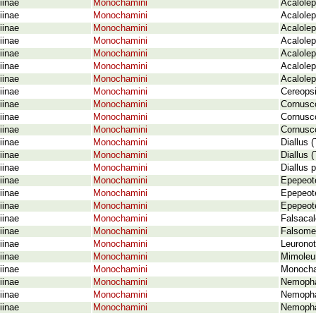
iinae
Monochamini
Acalolep
iinae
Monochamini
Acalolep
iinae
Monochamini
Acalolep
iinae
Monochamini
Acalolep
iinae
Monochamini
Acalolep
iinae
Monochamini
Acalolep
iinae
Monochamini
Acalolep
iinae
Monochamini
Cereopsi
iinae
Monochamini
Cornusco
iinae
Monochamini
Cornusc
iinae
Monochamini
Cornusco
iinae
Monochamini
Diallus 
iinae
Monochamini
Diallus 
iinae
Monochamini
Diallus 
iinae
Monochamini
Epepeote
iinae
Monochamini
Epepeote
iinae
Monochamini
Epepeote
iinae
Monochamini
Falsacal
iinae
Monochamini
Falsome
iinae
Monochamini
Leuronot
iinae
Monochamini
Mimoleur
iinae
Monochamini
Monocha
iinae
Monochamini
Nemopha
iinae
Monochamini
Nemophas
iinae
Monochamini
Nemopha