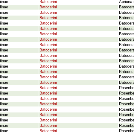
iinae
Batocerini
Apriona 
iinae
Batocerini
Batocer
iinae
Batocerini
Batocera
iinae
Batocerini
Batocera
iinae
Batocerini
Batocera
iinae
Batocerini
Batocera
iinae
Batocerini
Batocera
iinae
Batocerini
Batocera
iinae
Batocerini
Batocera
iinae
Batocerini
Batocer
iinae
Batocerini
Batocer
iinae
Batocerini
Batocera
iinae
Batocerini
Batocer
iinae
Batocerini
Batocera
iinae
Batocerini
Batocer
iinae
Batocerini
Batocera
iinae
Batocerini
Rosenbe
iinae
Batocerini
Rosenber
iinae
Batocerini
Rosenbe
iinae
Batocerini
Rosenber
iinae
Batocerini
Rosenber
iinae
Batocerini
Rosenbe
iinae
Batocerini
Rosenber
iinae
Batocerini
Rosenber
iinae
Batocerini
Rosenbe