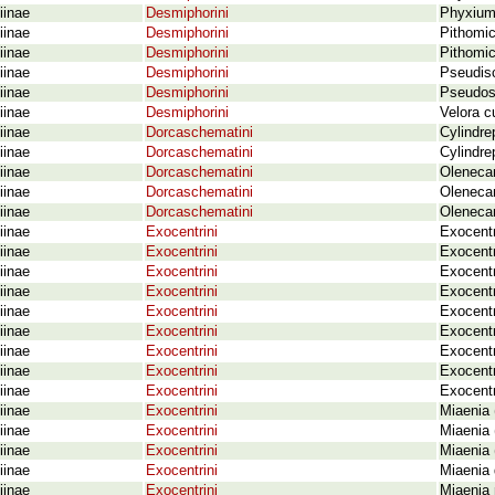
iinae
Desmiphorini
Phyxium
iinae
Desmiphorini
Pithomi
iinae
Desmiphorini
Pithomi
iinae
Desmiphorini
Pseudis
iinae
Desmiphorini
Pseudoso
iinae
Desmiphorini
Velora cu
iinae
Dorcaschematini
Cylindr
iinae
Dorcaschematini
Cylindre
iinae
Dorcaschematini
Olenecam
iinae
Dorcaschematini
Olenecam
iinae
Dorcaschematini
Olenecam
iinae
Exocentrini
Exocentr
iinae
Exocentrini
Exocentr
iinae
Exocentrini
Exocent
iinae
Exocentrini
Exocentr
iinae
Exocentrini
Exocent
iinae
Exocentrini
Exocentr
iinae
Exocentrini
Exocentr
iinae
Exocentrini
Exocentr
iinae
Exocentrini
Exocentr
iinae
Exocentrini
Miaenia 
iinae
Exocentrini
Miaenia
iinae
Exocentrini
Miaenia
iinae
Exocentrini
Miaenia 
iinae
Exocentrini
Miaenia