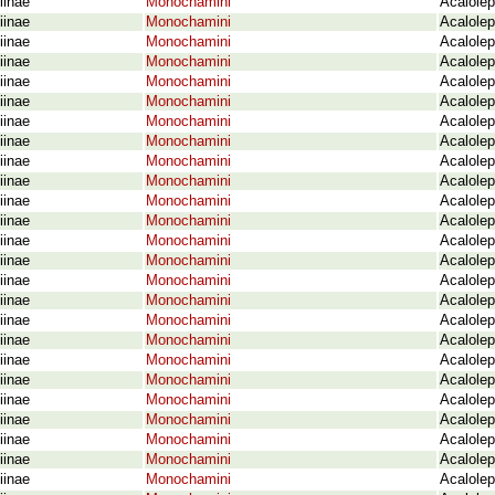
iinae
Monochamini
Acalolep
iinae
Monochamini
Acalolep
iinae
Monochamini
Acalole
iinae
Monochamini
Acalole
iinae
Monochamini
Acalolep
iinae
Monochamini
Acalolep
iinae
Monochamini
Acalolep
iinae
Monochamini
Acalolep
iinae
Monochamini
Acalolep
iinae
Monochamini
Acalolep
iinae
Monochamini
Acalolep
iinae
Monochamini
Acalolep
iinae
Monochamini
Acalolep
iinae
Monochamini
Acalolep
iinae
Monochamini
Acalolep
iinae
Monochamini
Acalolep
iinae
Monochamini
Acalolep
iinae
Monochamini
Acalolep
iinae
Monochamini
Acalolep
iinae
Monochamini
Acalolep
iinae
Monochamini
Acalolep
iinae
Monochamini
Acalolep
iinae
Monochamini
Acalolep
iinae
Monochamini
Acalolep
iinae
Monochamini
Acalolep