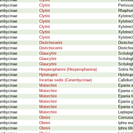
ambycinae
Clytini
Perissus
ambycinae
Clytini
Perissus
ambycinae
Clytini
Rhaphuma
ambycinae
Clytini
Xylotrec
ambycinae
Clytini
Xylotrec
ambycinae
Clytini
Xylotrec
ambycinae
Clytini
Xylotrec
ambycinae
Clytini
Xylotrec
ambycinae
Distichocerini
Disticho
ambycinae
Distichocerini
Disticho
ambycinae
Glaucytini
Scitulog
ambycinae
Glaucytini
Scitulog
ambycinae
Glaucytini
Scitulog
ambycinae
Hesperophanini (Hesperophanina)
Sotira f
ambycinae
Hylotrupini
Hylotrup
ambycinae
Incertae sedis (Cerambycinae)
Callidiu
ambycinae
Molorchini
Epania a
ambycinae
Molorchini
Epania c
ambycinae
Molorchini
Epania f
ambycinae
Molorchini
Epania g
ambycinae
Molorchini
Epania s
ambycinae
Molorchini
Leptepan
ambycinae
Obriini
Comusia
ambycinae
Obriini
Iphra eu
ambycinae
Obriini
Iphra ti