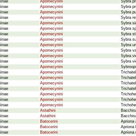
iinae
Apomecynini
Sybra pr
iinae
Apomecynini
Sybra pr
iinae
Apomecynini
Sybra p
iinae
Apomecynini
Sybra re
iinae
Apomecynini
Sybra si
iinae
Apomecynini
Sybra sp
iinae
Apomecynini
Sybra st
iinae
Apomecynini
Sybra su
iinae
Apomecynini
Sybra u
iinae
Apomecynini
Sybra va
iinae
Apomecynini
Sybra vi
iinae
Apomecynini
Sybra vi
iinae
Apomecynini
Sybroops
iinae
Apomecynini
Trichate
iinae
Apomecynini
Trichate
iinae
Apomecynini
Trichate
iinae
Apomecynini
Trichate
iinae
Apomecynini
Trichohe
iinae
Apomecynini
Trichohe
iinae
Apomecynini
Trichohe
iinae
Astathini
Bacchisa
iinae
Astathini
Bacchis
iinae
Batocerini
Apriona 
iinae
Batocerini
Apriona 
iinae
Batocerini
Apriona 