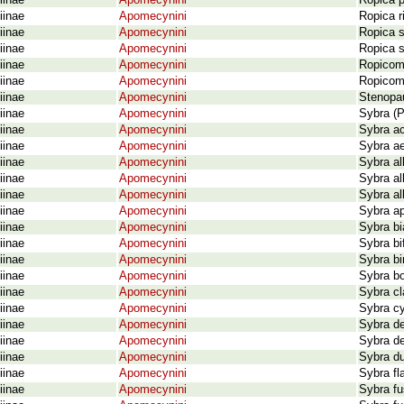
iinae
Apomecynini
Ropica p
iinae
Apomecynini
Ropica r
iinae
Apomecynini
Ropica s
iinae
Apomecynini
Ropica 
iinae
Apomecynini
Ropicom
iinae
Apomecynini
Ropicomi
iinae
Apomecynini
Stenopa
iinae
Apomecynini
Sybra (P
iinae
Apomecynini
Sybra ac
iinae
Apomecynini
Sybra a
iinae
Apomecynini
Sybra a
iinae
Apomecynini
Sybra al
iinae
Apomecynini
Sybra al
iinae
Apomecynini
Sybra ap
iinae
Apomecynini
Sybra bi
iinae
Apomecynini
Sybra bi
iinae
Apomecynini
Sybra bi
iinae
Apomecynini
Sybra b
iinae
Apomecynini
Sybra cl
iinae
Apomecynini
Sybra cy
iinae
Apomecynini
Sybra de
iinae
Apomecynini
Sybra d
iinae
Apomecynini
Sybra du
iinae
Apomecynini
Sybra f
iinae
Apomecynini
Sybra fu