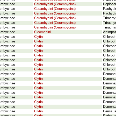
ambycinae
Cerambycini (Cerambycina)
Hoploce
ambycinae
Cerambycini (Cerambycina)
Pachydis
ambycinae
Cerambycini (Cerambycina)
Pachydi
ambycinae
Cerambycini (Cerambycina)
Trirachy
ambycinae
Cerambycini (Cerambycina)
Trirachy
ambycinae
Cerambycini (Cerambycina)
Trirachy
ambycinae
Cleomenini
Artimpaz
ambycinae
Clytini
Chlorop
ambycinae
Clytini
Chloroph
ambycinae
Clytini
Chloroph
ambycinae
Clytini
Chloroph
ambycinae
Clytini
Chloroph
ambycinae
Clytini
Chloroph
ambycinae
Clytini
Chloroph
ambycinae
Clytini
Chloroph
ambycinae
Clytini
Demonax
ambycinae
Clytini
Demonax
ambycinae
Clytini
Demonax 
ambycinae
Clytini
Demonax
ambycinae
Clytini
Demonax
ambycinae
Clytini
Demonax
ambycinae
Clytini
Demonax
ambycinae
Clytini
Demonax
ambycinae
Clytini
Perissus