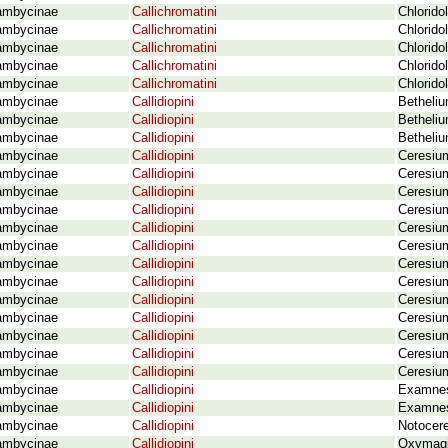
ambycinae
Callichromatini
Chlorido
ambycinae
Callichromatini
Chlorido
ambycinae
Callichromatini
Chlorido
ambycinae
Callichromatini
Chlorido
ambycinae
Callichromatini
Chlorido
ambycinae
Callidiopini
Betheliu
ambycinae
Callidiopini
Betheliu
ambycinae
Callidiopini
Betheliu
ambycinae
Callidiopini
Ceresium
ambycinae
Callidiopini
Ceresium
ambycinae
Callidiopini
Ceresium
ambycinae
Callidiopini
Ceresium
ambycinae
Callidiopini
Ceresium
ambycinae
Callidiopini
Ceresiu
ambycinae
Callidiopini
Ceresium
ambycinae
Callidiopini
Ceresium
ambycinae
Callidiopini
Ceresium
ambycinae
Callidiopini
Ceresiu
ambycinae
Callidiopini
Ceresium
ambycinae
Callidiopini
Ceresium
ambycinae
Callidiopini
Ceresium
ambycinae
Callidiopini
Examnes 
ambycinae
Callidiopini
Examnes
ambycinae
Callidiopini
Notocere
ambycinae
Callidiopini
Oxymagis