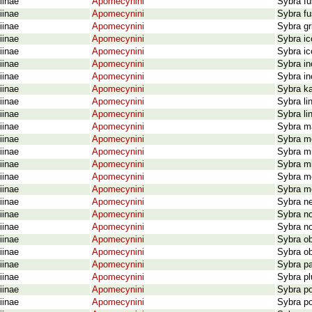
iinae
Apomecynini
Sybra fu
iinae
Apomecynini
Sybra fu
iinae
Apomecynini
Sybra gr
iinae
Apomecynini
Sybra ic
iinae
Apomecynini
Sybra ic
iinae
Apomecynini
Sybra in
iinae
Apomecynini
Sybra in
iinae
Apomecynini
Sybra ka
iinae
Apomecynini
Sybra li
iinae
Apomecynini
Sybra li
iinae
Apomecynini
Sybra m
iinae
Apomecynini
Sybra m
iinae
Apomecynini
Sybra m
iinae
Apomecynini
Sybra mi
iinae
Apomecynini
Sybra mo
iinae
Apomecynini
Sybra m
iinae
Apomecynini
Sybra n
iinae
Apomecynini
Sybra no
iinae
Apomecynini
Sybra no
iinae
Apomecynini
Sybra ob
iinae
Apomecynini
Sybra ob
iinae
Apomecynini
Sybra pa
iinae
Apomecynini
Sybra pl
iinae
Apomecynini
Sybra po
iinae
Apomecynini
Sybra po