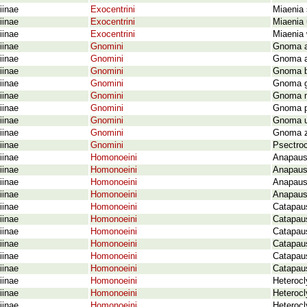
iinae
Exocentrini
Miaenia 
iinae
Exocentrini
Miaenia 
iinae
Exocentrini
Miaenia 
iinae
Gnomini
Gnoma ad
iinae
Gnomini
Gnoma af
iinae
Gnomini
Gnoma bo
iinae
Gnomini
Gnoma ge
iinae
Gnomini
Gnoma m
iinae
Gnomini
Gnoma p
iinae
Gnomini
Gnoma un
iinae
Gnomini
Gnoma zo
iinae
Gnomini
Psectro
iinae
Homonoeini
Anapaus
iinae
Homonoeini
Anapausa
iinae
Homonoeini
Anapausa
iinae
Homonoeini
Anapauso
iinae
Homonoeini
Catapaus
iinae
Homonoeini
Catapau
iinae
Homonoeini
Catapaus
iinae
Homonoeini
Catapaus
iinae
Homonoeini
Catapau
iinae
Homonoeini
Catapaus
iinae
Homonoeini
Heterocl
iinae
Homonoeini
Heterocl
iinae
Homonoeini
Heterocl