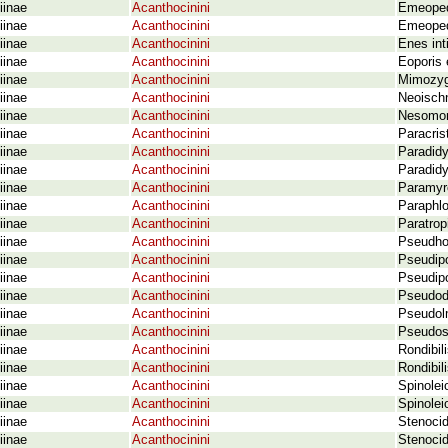
iinae
Acanthocinini
Emeoped
iinae
Acanthocinini
Emeoped
iinae
Acanthocinini
Enes int
iinae
Acanthocinini
Eoporis
iinae
Acanthocinini
Mimozygo
iinae
Acanthocinini
Neoisch
iinae
Acanthocinini
Nesomom
iinae
Acanthocinini
Paracris
iinae
Acanthocinini
Paradid
iinae
Acanthocinini
Paradidy
iinae
Acanthocinini
Paramyro
iinae
Acanthocinini
Paraphl
iinae
Acanthocinini
Paratrop
iinae
Acanthocinini
Pseudho
iinae
Acanthocinini
Pseudipo
iinae
Acanthocinini
Pseudipo
iinae
Acanthocinini
Pseudod
iinae
Acanthocinini
Pseudol
iinae
Acanthocinini
Pseudos
iinae
Acanthocinini
Rondibil
iinae
Acanthocinini
Rondibil
iinae
Acanthocinini
Spinolei
iinae
Acanthocinini
Spinolei
iinae
Acanthocinini
Stenocid
iinae
Acanthocinini
Stenocid