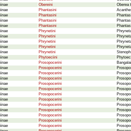
iinae
Obereini
Oberea t
iinae
Phantasini
Acanthes
iinae
Phantasini
Phantas
iinae
Phantasini
Phantasi
iinae
Phantasini
Phantasi
iinae
Phrynetini
Phrynet
iinae
Phrynetini
Phrynet
iinae
Phrynetini
Phrynet
iinae
Phrynetini
Phryneta
iinae
Phrynetini
Stenophr
iinae
Phytoeciini
Phytoecia
iinae
Prosopocerini
Bangala
iinae
Prosopocerini
Prosopoc
iinae
Prosopocerini
Prosopoc
iinae
Prosopocerini
Prosopoc
iinae
Prosopocerini
Prosopoc
iinae
Prosopocerini
Prosopoc
iinae
Prosopocerini
Prosopoc
iinae
Prosopocerini
Prosopoc
iinae
Prosopocerini
Prosopoc
iinae
Prosopocerini
Prosopoc
iinae
Prosopocerini
Prosopoc
iinae
Prosopocerini
Prosopo
iinae
Prosopocerini
Prosopoc