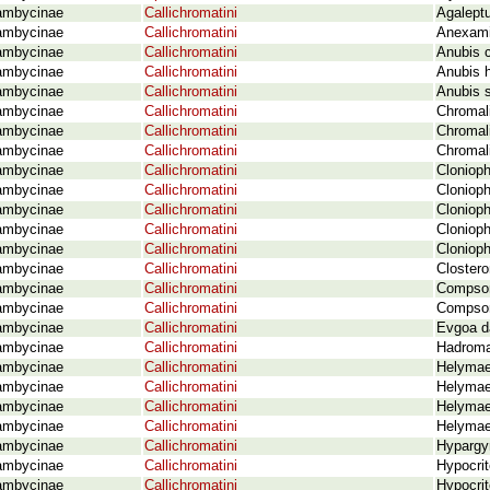
ambycinae
Callichromatini
Agaleptu
ambycinae
Callichromatini
Anexami
ambycinae
Callichromatini
Anubis c
ambycinae
Callichromatini
Anubis h
ambycinae
Callichromatini
Anubis s
ambycinae
Callichromatini
Chromali
ambycinae
Callichromatini
Chromali
ambycinae
Callichromatini
Chromali
ambycinae
Callichromatini
Clonioph
ambycinae
Callichromatini
Cloniop
ambycinae
Callichromatini
Clonioph
ambycinae
Callichromatini
Clonioph
ambycinae
Callichromatini
Clonioph
ambycinae
Callichromatini
Clostero
ambycinae
Callichromatini
Compsom
ambycinae
Callichromatini
Compsom
ambycinae
Callichromatini
Evgoa d
ambycinae
Callichromatini
Hadromas
ambycinae
Callichromatini
Helymae
ambycinae
Callichromatini
Helymae
ambycinae
Callichromatini
Helymaeu
ambycinae
Callichromatini
Helymaeu
ambycinae
Callichromatini
Hypargyr
ambycinae
Callichromatini
Hypocrit
ambycinae
Callichromatini
Hypocrit