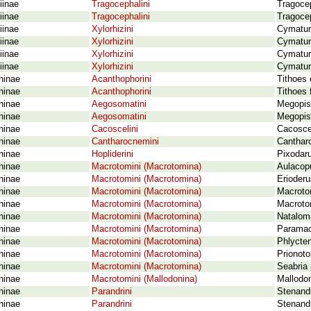
iinae
Tragocephalini
Tragoce
iinae
Tragocephalini
Tragocep
iinae
Xylorhizini
Cymatura
iinae
Xylorhizini
Cymatur
iinae
Xylorhizini
Cymatur
iinae
Xylorhizini
Cymatur
ninae
Acanthophorini
Tithoes 
ninae
Acanthophorini
Tithoes 
ninae
Aegosomatini
Megopis
ninae
Aegosomatini
Megopis 
ninae
Cacoscelini
Cacosce
ninae
Cantharocnemini
Cantharo
ninae
Hopliderini
Pixodar
ninae
Macrotomini (Macrotomina)
Aulacopu
ninae
Macrotomini (Macrotomina)
Erioder
ninae
Macrotomini (Macrotomina)
Macroto
ninae
Macrotomini (Macrotomina)
Macroto
ninae
Macrotomini (Macrotomina)
Nataloma
ninae
Macrotomini (Macrotomina)
Paramac
ninae
Macrotomini (Macrotomina)
Phlycten
ninae
Macrotomini (Macrotomina)
Prionoto
ninae
Macrotomini (Macrotomina)
Seabria
ninae
Macrotomini (Mallodonina)
Mallodo
ninae
Parandrini
Stenandr
ninae
Parandrini
Stenandr