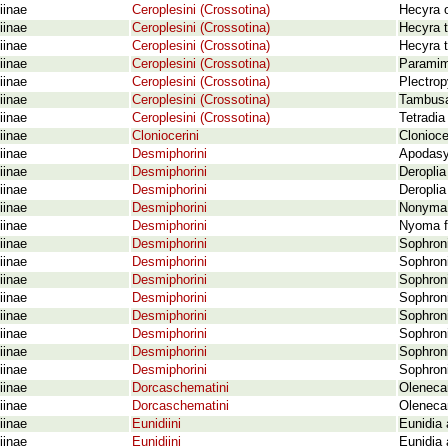
iinae
Ceroplesini (Crossotina)
Hecyra o
iinae
Ceroplesini (Crossotina)
Hecyra t
iinae
Ceroplesini (Crossotina)
Hecyra t
iinae
Ceroplesini (Crossotina)
Paramimi
iinae
Ceroplesini (Crossotina)
Plectro
iinae
Ceroplesini (Crossotina)
Tambusa
iinae
Ceroplesini (Crossotina)
Tetradia
iinae
Cloniocerini
Clonioce
iinae
Desmiphorini
Apodasy
iinae
Desmiphorini
Deroplia
iinae
Desmiphorini
Deroplia
iinae
Desmiphorini
Nonyma 
iinae
Desmiphorini
Nyoma f
iinae
Desmiphorini
Sophroni
iinae
Desmiphorini
Sophroni
iinae
Desmiphorini
Sophroni
iinae
Desmiphorini
Sophroni
iinae
Desmiphorini
Sophroni
iinae
Desmiphorini
Sophroni
iinae
Desmiphorini
Sophroni
iinae
Desmiphorini
Sophroni
iinae
Dorcaschematini
Oleneca
iinae
Dorcaschematini
Olenecam
iinae
Eunidiini
Eunidia 
iinae
Eunidiini
Eunidia