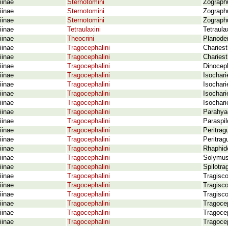
iinae
Sternotomini
Zographu
iinae
Sternotomini
Zographu
iinae
Sternotomini
Zographu
iinae
Tetraulaxini
Tetraula
iinae
Theocrini
Planodem
iinae
Tragocephalini
Chariest
iinae
Tragocephalini
Chariest
iinae
Tragocephalini
Dinocep
iinae
Tragocephalini
Isochari
iinae
Tragocephalini
Isochari
iinae
Tragocephalini
Isochari
iinae
Tragocephalini
Isochari
iinae
Tragocephalini
Parahyag
iinae
Tragocephalini
Paraspil
iinae
Tragocephalini
Peritrag
iinae
Tragocephalini
Peritrag
iinae
Tragocephalini
Rhaphid
iinae
Tragocephalini
Solymus 
iinae
Tragocephalini
Spilotra
iinae
Tragocephalini
Tragisc
iinae
Tragocephalini
Tragisc
iinae
Tragocephalini
Tragisco
iinae
Tragocephalini
Tragoce
iinae
Tragocephalini
Tragocep
iinae
Tragocephalini
Tragocep