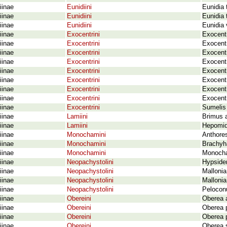
iinae
Eunidiini
Eunidia 
iinae
Eunidiini
Eunidia
iinae
Eunidiini
Eunidia 
iinae
Exocentrini
Exocent
iinae
Exocentrini
Exocent
iinae
Exocentrini
Exocentr
iinae
Exocentrini
Exocentr
iinae
Exocentrini
Exocentr
iinae
Exocentrini
Exocentr
iinae
Exocentrini
Exocent
iinae
Exocentrini
Exocentr
iinae
Exocentrini
Sumelis 
iinae
Lamiini
Brimus a
iinae
Lamiini
Hepomid
iinae
Monochamini
Anthore
iinae
Monochamini
Brachyh
iinae
Monochamini
Monocha
iinae
Neopachystolini
Hypsider
iinae
Neopachystolini
Mallonia
iinae
Neopachystolini
Mallonia
iinae
Neopachystolini
Pelocon
iinae
Obereini
Oberea a
iinae
Obereini
Oberea p
iinae
Obereini
Oberea 
iinae
Obereini
Oberea s