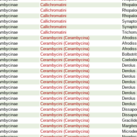
ambycinae
Callichromatini
Rhopalo
ambycinae
Callichromatini
Rhopalo
ambycinae
Callichromatini
Rhopalo
ambycinae
Callichromatini
Synaptol
ambycinae
Callichromatini
Synaptol
ambycinae
Callichromatini
Trichom
ambycinae
Cerambycini (Cerambycina)
Afrodiss
ambycinae
Cerambycini (Cerambycina)
Afrodiss
ambycinae
Cerambycini (Cerambycina)
Afrodiss
ambycinae
Cerambycini (Cerambycina)
Bolbotri
ambycinae
Cerambycini (Cerambycina)
Coelodo
ambycinae
Cerambycini (Cerambycina)
Derolus 
ambycinae
Cerambycini (Cerambycina)
Derolus 
ambycinae
Cerambycini (Cerambycina)
Derolus
ambycinae
Cerambycini (Cerambycina)
Derolus 
ambycinae
Cerambycini (Cerambycina)
Derolus
ambycinae
Cerambycini (Cerambycina)
Derolus 
ambycinae
Cerambycini (Cerambycina)
Derolus 
ambycinae
Cerambycini (Cerambycina)
Derolus 
ambycinae
Cerambycini (Cerambycina)
Dissapor
ambycinae
Cerambycini (Cerambycina)
Dissapor
ambycinae
Cerambycini (Cerambycina)
Gracilid
ambycinae
Cerambycini (Cerambycina)
Margites
ambycinae
Cerambycini (Cerambycina)
Microder