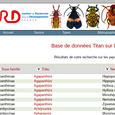
Accueil
Taxons
Types
Bibliographi
Base de données Titan sur
Résultats de votre recherche sur les pay
Sous-famille
Tribu
Nom
panthiinae
Agapanthiini
Hippopsi
panthiinae
Agapanthiini
Hippops
panthiinae
Agapanthiini
Hyllisia
panthiinae
Agapanthiini
Hyllisia 
panthiinae
Agapanthiini
Mimohip
panthiinae
Agapanthiini
Nemotra
panthiinae
Agapanthiini
Zipoetes
ambycinae
Achrysonini
Allogast
ambycinae
Aphanasiini
Myrsinu