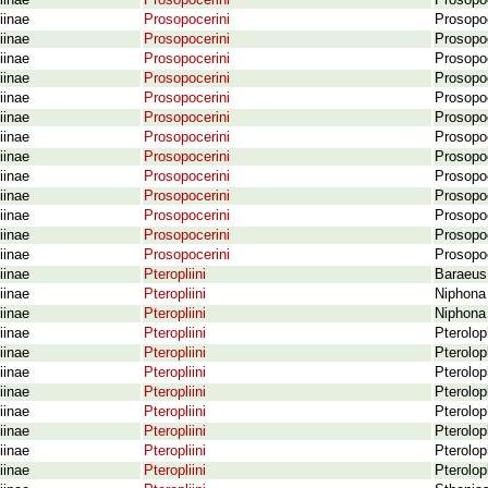
iinae
Prosopocerini
Prosopoc
iinae
Prosopocerini
Prosopoc
iinae
Prosopocerini
Prosopoc
iinae
Prosopocerini
Prosopoc
iinae
Prosopocerini
Prosopoc
iinae
Prosopocerini
Prosopo
iinae
Prosopocerini
Prosopo
iinae
Prosopocerini
Prosopo
iinae
Prosopocerini
Prosopoc
iinae
Prosopocerini
Prosopo
iinae
Prosopocerini
Prosopo
iinae
Prosopocerini
Prosopoc
iinae
Prosopocerini
Prosopoc
iinae
Prosopocerini
Prosopoc
iinae
Pteropliini
Baraeus 
iinae
Pteropliini
Niphona
iinae
Pteropliini
Niphona 
iinae
Pteropliini
Pterolop
iinae
Pteropliini
Pterolop
iinae
Pteropliini
Pterolop
iinae
Pteropliini
Pterolop
iinae
Pteropliini
Pterolo
iinae
Pteropliini
Pterolo
iinae
Pteropliini
Pterolop
iinae
Pteropliini
Pterolop