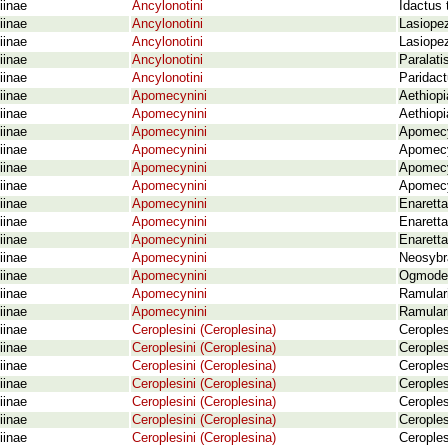
iinae
Ancylonotini
Idactus 
iinae
Ancylonotini
Lasiope
iinae
Ancylonotini
Lasiope
iinae
Ancylonotini
Paralati
iinae
Ancylonotini
Paridact
iinae
Apomecynini
Aethiopi
iinae
Apomecynini
Aethiopi
iinae
Apomecynini
Apomecy
iinae
Apomecynini
Apomecy
iinae
Apomecynini
Apomecy
iinae
Apomecynini
Apomecy
iinae
Apomecynini
Enaretta
iinae
Apomecynini
Enaretta
iinae
Apomecynini
Enaretta
iinae
Apomecynini
Neosybra
iinae
Apomecynini
Ogmoder
iinae
Apomecynini
Ramulari
iinae
Apomecynini
Ramulari
iinae
Ceroplesini (Ceroplesina)
Ceroples
iinae
Ceroplesini (Ceroplesina)
Ceroples
iinae
Ceroplesini (Ceroplesina)
Ceroples
iinae
Ceroplesini (Ceroplesina)
Ceroples
iinae
Ceroplesini (Ceroplesina)
Ceroples
iinae
Ceroplesini (Ceroplesina)
Ceroples
iinae
Ceroplesini (Ceroplesina)
Ceroples