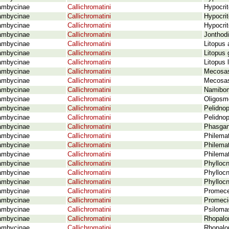
ambycinae
Callichromatini
Hypocrit
ambycinae
Callichromatini
Hypocri
ambycinae
Callichromatini
Hypocrit
ambycinae
Callichromatini
Jonthodi
ambycinae
Callichromatini
Litopus 
ambycinae
Callichromatini
Litopus 
ambycinae
Callichromatini
Litopus 
ambycinae
Callichromatini
Mecosasp
ambycinae
Callichromatini
Mecosas
ambycinae
Callichromatini
Namibom
ambycinae
Callichromatini
Oligosm
ambycinae
Callichromatini
Pelidnop
ambycinae
Callichromatini
Pelidnop
ambycinae
Callichromatini
Phasgan
ambycinae
Callichromatini
Philema
ambycinae
Callichromatini
Philema
ambycinae
Callichromatini
Philemat
ambycinae
Callichromatini
Phyllocn
ambycinae
Callichromatini
Phyllocn
ambycinae
Callichromatini
Phylloc
ambycinae
Callichromatini
Promeces
ambycinae
Callichromatini
Promecid
ambycinae
Callichromatini
Psilomas
ambycinae
Callichromatini
Rhopalo
ambycinae
Callichromatini
Rhopalo