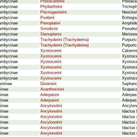
ambycinae
Phoracanthini
Phoracan
ambycinae
Phyllarthriini
Trichoph
ambycinae
Plectogasterini
Neoclost
ambycinae
Psebiini
Bottegia
ambycinae
Pteroplatini
Amphides
ambycinae
Smodicini
Pseudos
ambycinae
Stenopterini
Merionoe
ambycinae
Trachyderini (Trachyderina)
Purpuri
ambycinae
Trachyderini (Trachyderina)
Purpuric
ambycinae
Xystrocerini
Catoeme 
ambycinae
Xystrocerini
Xystroce
ambycinae
Xystrocerini
Xystroce
ambycinae
Xystrocerini
Xystroc
ambycinae
Xystrocerini
Xystroce
ambycinae
Xystrocerini
Xystroce
eniinae
Disteniini
Saphano
iinae
Acanthocinini
Scapacar
iinae
Aderpasini
Aderpas 
iinae
Aderpasini
Aderpas
iinae
Ancylonotini
Ancylono
iinae
Ancylonotini
Idactus 
iinae
Ancylonotini
Idactus 
iinae
Ancylonotini
Idactus e
iinae
Ancylonotini
Idactus
iinae
Ancylonotini
Idactus 