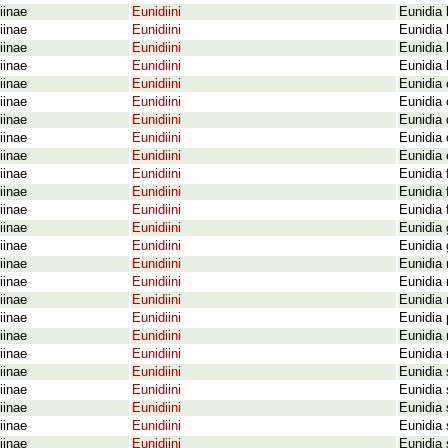
iinae
Eunidiini
Eunidia b
iinae
Eunidiini
Eunidia 
iinae
Eunidiini
Eunidia 
iinae
Eunidiini
Eunidia 
iinae
Eunidiini
Eunidia 
iinae
Eunidiini
Eunidia 
iinae
Eunidiini
Eunidia 
iinae
Eunidiini
Eunidia 
iinae
Eunidiini
Eunidia
iinae
Eunidiini
Eunidia 
iinae
Eunidiini
Eunidia 
iinae
Eunidiini
Eunidia 
iinae
Eunidiini
Eunidia 
iinae
Eunidiini
Eunidia 
iinae
Eunidiini
Eunidia 
iinae
Eunidiini
Eunidia
iinae
Eunidiini
Eunidia 
iinae
Eunidiini
Eunidia 
iinae
Eunidiini
Eunidia 
iinae
Eunidiini
Eunidia 
iinae
Eunidiini
Eunidia 
iinae
Eunidiini
Eunidia 
iinae
Eunidiini
Eunidia 
iinae
Eunidiini
Eunidia
iinae
Eunidiini
Eunidia 