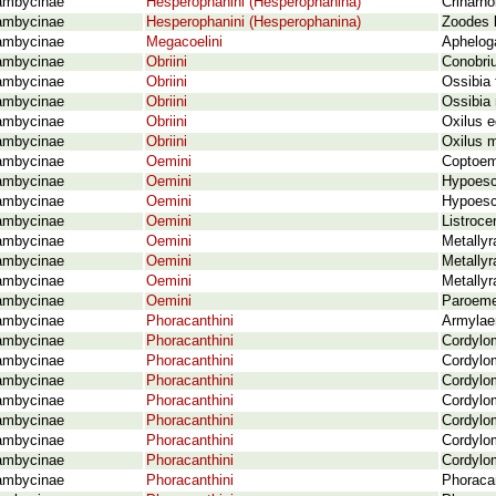
ambycinae
Hesperophanini (Hesperophanina)
Crinarno
ambycinae
Hesperophanini (Hesperophanina)
Zoodes l
ambycinae
Megacoelini
Apheloga
ambycinae
Obriini
Conobriu
ambycinae
Obriini
Ossibia 
ambycinae
Obriini
Ossibia 
ambycinae
Obriini
Oxilus e
ambycinae
Obriini
Oxilus m
ambycinae
Oemini
Coptoeme
ambycinae
Oemini
Hypoesc
ambycinae
Oemini
Hypoesch
ambycinae
Oemini
Listroce
ambycinae
Oemini
Metallyr
ambycinae
Oemini
Metallyr
ambycinae
Oemini
Metallyr
ambycinae
Oemini
Paroeme 
ambycinae
Phoracanthini
Armylae
ambycinae
Phoracanthini
Cordylom
ambycinae
Phoracanthini
Cordylo
ambycinae
Phoracanthini
Cordylom
ambycinae
Phoracanthini
Cordylo
ambycinae
Phoracanthini
Cordylom
ambycinae
Phoracanthini
Cordylo
ambycinae
Phoracanthini
Cordylom
ambycinae
Phoracanthini
Phoraca