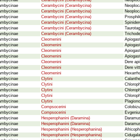
ambycinae
Cerambycini (Cerambycina)
Neoploca
ambycinae
Cerambycini (Cerambycina)
Neoploc
ambycinae
Cerambycini (Cerambycina)
Neoploca
ambycinae
Cerambycini (Cerambycina)
Prosphil
ambycinae
Cerambycini (Cerambycina)
Spinider
ambycinae
Cerambycini (Cerambycina)
Taurotag
ambycinae
Cerambycini (Cerambycina)
Trichode
ambycinae
Cleomenini
Apiogas
ambycinae
Cleomenini
Apiogas
ambycinae
Cleomenini
Apiogast
ambycinae
Cleomenini
Apiogas
ambycinae
Cleomenini
Dere api
ambycinae
Cleomenini
Dere vit
ambycinae
Cleomenini
Hexarrho
ambycinae
Clytini
Calanthe
ambycinae
Clytini
Chlorop
ambycinae
Clytini
Chloroph
ambycinae
Clytini
Chloroph
ambycinae
Clytini
Plagiono
ambycinae
Compsocerini
Colobizu
ambycinae
Compsocerini
Evgeniu
ambycinae
Hesperophanini (Daramina)
Daramus
ambycinae
Hesperophanini (Daramina)
Daramus 
ambycinae
Hesperophanini (Hesperophanina)
Africop
ambycinae
Hesperophanini (Hesperophanina)
Cidugala