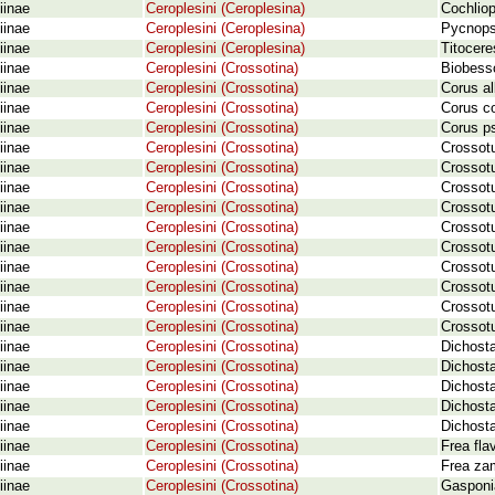
iinae
Ceroplesini (Ceroplesina)
Cochliop
iinae
Ceroplesini (Ceroplesina)
Pycnops
iinae
Ceroplesini (Ceroplesina)
Titocere
iinae
Ceroplesini (Crossotina)
Biobess
iinae
Ceroplesini (Crossotina)
Corus al
iinae
Ceroplesini (Crossotina)
Corus co
iinae
Ceroplesini (Crossotina)
Corus ps
iinae
Ceroplesini (Crossotina)
Crossotu
iinae
Ceroplesini (Crossotina)
Crossotu
iinae
Ceroplesini (Crossotina)
Crossotu
iinae
Ceroplesini (Crossotina)
Crossotu
iinae
Ceroplesini (Crossotina)
Crossotu
iinae
Ceroplesini (Crossotina)
Crossotu
iinae
Ceroplesini (Crossotina)
Crossot
iinae
Ceroplesini (Crossotina)
Crossotu
iinae
Ceroplesini (Crossotina)
Crossotu
iinae
Ceroplesini (Crossotina)
Crossotu
iinae
Ceroplesini (Crossotina)
Dichosta
iinae
Ceroplesini (Crossotina)
Dichost
iinae
Ceroplesini (Crossotina)
Dichost
iinae
Ceroplesini (Crossotina)
Dichosta
iinae
Ceroplesini (Crossotina)
Dichosta
iinae
Ceroplesini (Crossotina)
Frea fla
iinae
Ceroplesini (Crossotina)
Frea za
iinae
Ceroplesini (Crossotina)
Gasponia