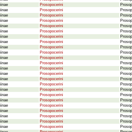
iinae
Prosopocerini
Prosop
iinae
Prosopocerini
Prosop
iinae
Prosopocerini
Prosop
iinae
Prosopocerini
Prosop
iinae
Prosopocerini
Prosop
iinae
Prosopocerini
Prosop
iinae
Prosopocerini
Prosop
iinae
Prosopocerini
Prosop
iinae
Prosopocerini
Prosop
iinae
Prosopocerini
Prosop
iinae
Prosopocerini
Prosop
iinae
Prosopocerini
Prosop
iinae
Prosopocerini
Prosop
iinae
Prosopocerini
Prosopo
iinae
Prosopocerini
Prosop
iinae
Prosopocerini
Prosopo
iinae
Prosopocerini
Prosop
iinae
Prosopocerini
Prosopo
iinae
Prosopocerini
Prosop
iinae
Prosopocerini
Prosop
iinae
Prosopocerini
Prosopo
iinae
Prosopocerini
Prosop
iinae
Prosopocerini
Prosop
iinae
Prosopocerini
Prosop