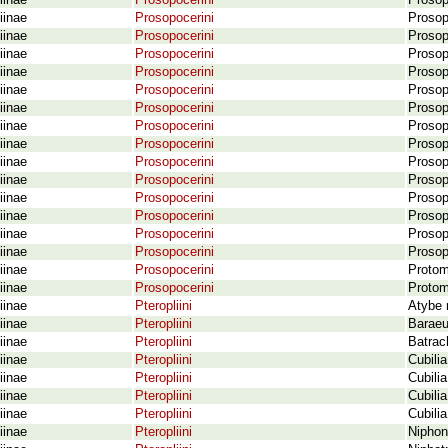
iinae
Prosopocerini
Prosop
iinae
Prosopocerini
Prosop
iinae
Prosopocerini
Prosop
iinae
Prosopocerini
Prosop
iinae
Prosopocerini
Prosop
iinae
Prosopocerini
Prosop
iinae
Prosopocerini
Prosop
iinae
Prosopocerini
Prosop
iinae
Prosopocerini
Prosop
iinae
Prosopocerini
Prosop
iinae
Prosopocerini
Prosop
iinae
Prosopocerini
Prosop
iinae
Prosopocerini
Prosop
iinae
Prosopocerini
Prosop
iinae
Prosopocerini
Prosop
iinae
Prosopocerini
Protom
iinae
Prosopocerini
Protom
iinae
Pteropliini
Atybe 
iinae
Pteropliini
Baraeus
iinae
Pteropliini
Batrac
iinae
Pteropliini
Cubilia
iinae
Pteropliini
Cubili
iinae
Pteropliini
Cubili
iinae
Pteropliini
Cubilia
iinae
Pteropliini
Niphon