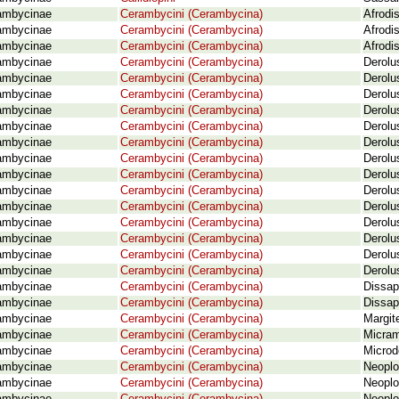
ambycinae
Cerambycini (Cerambycina)
Afrodi
ambycinae
Cerambycini (Cerambycina)
Afrodi
ambycinae
Cerambycini (Cerambycina)
Afrodi
ambycinae
Cerambycini (Cerambycina)
Derolu
ambycinae
Cerambycini (Cerambycina)
Derolu
ambycinae
Cerambycini (Cerambycina)
Derolu
ambycinae
Cerambycini (Cerambycina)
Derolu
ambycinae
Cerambycini (Cerambycina)
Derolu
ambycinae
Cerambycini (Cerambycina)
Derolu
ambycinae
Cerambycini (Cerambycina)
Derolu
ambycinae
Cerambycini (Cerambycina)
Derolus
ambycinae
Cerambycini (Cerambycina)
Derolu
ambycinae
Cerambycini (Cerambycina)
Derolu
ambycinae
Cerambycini (Cerambycina)
Derolu
ambycinae
Cerambycini (Cerambycina)
Derolus
ambycinae
Cerambycini (Cerambycina)
Derolu
ambycinae
Cerambycini (Cerambycina)
Derolu
ambycinae
Cerambycini (Cerambycina)
Dissap
ambycinae
Cerambycini (Cerambycina)
Dissap
ambycinae
Cerambycini (Cerambycina)
Margit
ambycinae
Cerambycini (Cerambycina)
Micram
ambycinae
Cerambycini (Cerambycina)
Microd
ambycinae
Cerambycini (Cerambycina)
Neoplo
ambycinae
Cerambycini (Cerambycina)
Neoplo