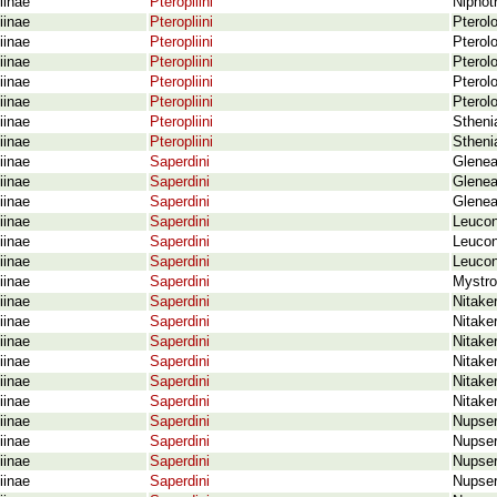
iinae
Pteropliini
Niphot
iinae
Pteropliini
Pterol
iinae
Pteropliini
Pterol
iinae
Pteropliini
Pterol
iinae
Pteropliini
Pterol
iinae
Pteropliini
Pterolo
iinae
Pteropliini
Sthenia
iinae
Pteropliini
Stheni
iinae
Saperdini
Glenea
iinae
Saperdini
Glenea
iinae
Saperdini
Glenea
iinae
Saperdini
Leuconi
iinae
Saperdini
Leucon
iinae
Saperdini
Leucon
iinae
Saperdini
Mystro
iinae
Saperdini
Nitaker
iinae
Saperdini
Nitake
iinae
Saperdini
Nitaker
iinae
Saperdini
Nitake
iinae
Saperdini
Nitaker
iinae
Saperdini
Nitaker
iinae
Saperdini
Nupser
iinae
Saperdini
Nupser
iinae
Saperdini
Nupser
iinae
Saperdini
Nupser