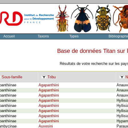
Accueil
Taxons
Types
Bibliographi
Base de données Titan sur
Résultats de votre recherche sur les pay
Sous-famille
Tribu
N
panthiinae
Agapanthiini
Anauxe
panthiinae
Agapanthiini
Anauxe
panthiinae
Agapanthiini
Anauxe
panthiinae
Agapanthiini
Hyllisi
panthiinae
Agapanthiini
Hyllisi
panthiinae
Agapanthiini
Hyllis
panthiinae
Agapanthiini
Hyllisi
panthiinae
Agapanthiini
Hypama
ambycinae
Auxesini
Paraux