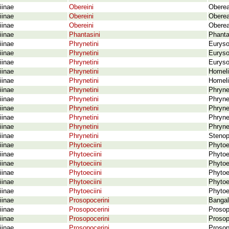
iinae
Obereini
Oberea
iinae
Obereini
Oberea
iinae
Obereini
Oberea
iinae
Phantasini
Phanta
iinae
Phrynetini
Euryso
iinae
Phrynetini
Euryso
iinae
Phrynetini
Eurysop
iinae
Phrynetini
Homelix
iinae
Phrynetini
Homeli
iinae
Phrynetini
Phryne
iinae
Phrynetini
Phryne
iinae
Phrynetini
Phryne
iinae
Phrynetini
Phryne
iinae
Phrynetini
Phryne
iinae
Phrynetini
Stenop
iinae
Phytoeciini
Phytoec
iinae
Phytoeciini
Phytoec
iinae
Phytoeciini
Phytoec
iinae
Phytoeciini
Phytoec
iinae
Phytoeciini
Phytoe
iinae
Phytoeciini
Phytoe
iinae
Prosopocerini
Bangal
iinae
Prosopocerini
Prosop
iinae
Prosopocerini
Prosop
iinae
Prosopocerini
Prosop