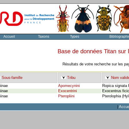
Accueil
Taxons
Types
Bibliographi
Base de données Titan sur
Résultats de votre recherche sur les pa
Sous-famille
Tribu
Nom valid
iinae
Apomecynini
Ropica signata 
iinae
Exocentrini
Exocentrus ficic
iinae
Pteropliini
Pterolophia (Hyl
|
Accue