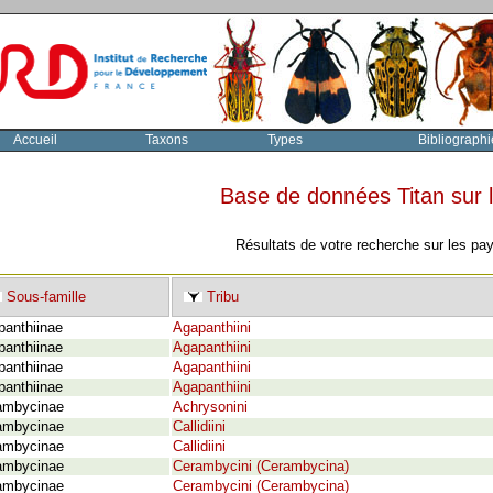
Accueil
Taxons
Types
Bibliographi
Base de données Titan sur
Résultats de votre recherche sur les pa
Sous-famille
Tribu
panthiinae
Agapanthiini
panthiinae
Agapanthiini
panthiinae
Agapanthiini
panthiinae
Agapanthiini
ambycinae
Achrysonini
ambycinae
Callidiini
ambycinae
Callidiini
ambycinae
Cerambycini (Cerambycina)
ambycinae
Cerambycini (Cerambycina)