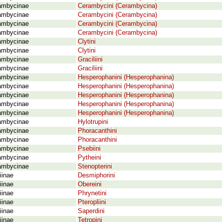
ambycinae
Cerambycini (Cerambycina)
ambycinae
Cerambycini (Cerambycina)
ambycinae
Cerambycini (Cerambycina)
ambycinae
Cerambycini (Cerambycina)
ambycinae
Clytini
ambycinae
Clytini
ambycinae
Graciliini
ambycinae
Graciliini
ambycinae
Hesperophanini (Hesperophanina)
ambycinae
Hesperophanini (Hesperophanina)
ambycinae
Hesperophanini (Hesperophanina)
ambycinae
Hesperophanini (Hesperophanina)
ambycinae
Hesperophanini (Hesperophanina)
ambycinae
Hylotrupini
ambycinae
Phoracanthini
ambycinae
Phoracanthini
ambycinae
Psebiini
ambycinae
Pytheini
ambycinae
Stenopterini
iinae
Desmiphorini
iinae
Obereini
iinae
Phrynetini
iinae
Pteropliini
iinae
Saperdini
iinae
Tetropini