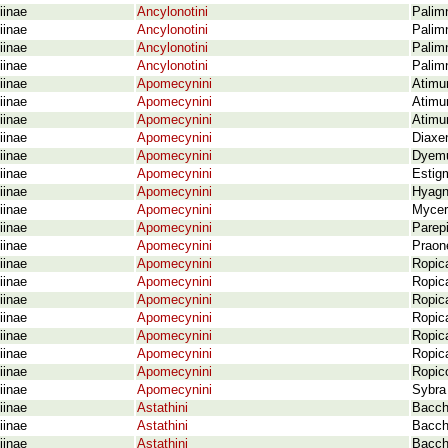
iinae
Ancylonotini
Palimn
iinae
Ancylonotini
Palim
iinae
Ancylonotini
Palim
iinae
Ancylonotini
Palim
iinae
Apomecynini
Atimu
iinae
Apomecynini
Atimu
iinae
Apomecynini
Atimu
iinae
Apomecynini
Diaxe
iinae
Apomecynini
Dyemu
iinae
Apomecynini
Estig
iinae
Apomecynini
Hyagni
iinae
Apomecynini
Myceri
iinae
Apomecynini
Parepi
iinae
Apomecynini
Praon
iinae
Apomecynini
Ropica
iinae
Apomecynini
Ropica
iinae
Apomecynini
Ropic
iinae
Apomecynini
Ropic
iinae
Apomecynini
Ropic
iinae
Apomecynini
Ropica
iinae
Apomecynini
Ropico
iinae
Apomecynini
Sybra
iinae
Astathini
Bacchi
iinae
Astathini
Bacchi
iinae
Astathini
Bacch