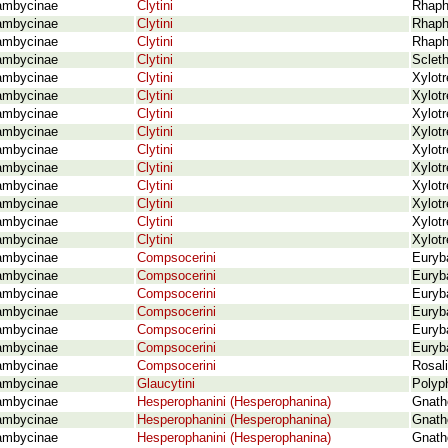
ambycinae
Clytini
Rhaph
ambycinae
Clytini
Rhaph
ambycinae
Clytini
Rhaph
ambycinae
Clytini
Scleth
ambycinae
Clytini
Xylotr
ambycinae
Clytini
Xylot
ambycinae
Clytini
Xylot
ambycinae
Clytini
Xylot
ambycinae
Clytini
Xylotr
ambycinae
Clytini
Xylot
ambycinae
Clytini
Xylot
ambycinae
Clytini
Xylotr
ambycinae
Clytini
Xylotr
ambycinae
Clytini
Xylot
ambycinae
Compsocerini
Euryba
ambycinae
Compsocerini
Euryb
ambycinae
Compsocerini
Euryb
ambycinae
Compsocerini
Euryb
ambycinae
Compsocerini
Euryba
ambycinae
Compsocerini
Euryb
ambycinae
Compsocerini
Rosali
ambycinae
Glaucytini
Polyph
ambycinae
Hesperophanini (Hesperophanina)
Gnath
ambycinae
Hesperophanini (Hesperophanina)
Gnath
ambycinae
Hesperophanini (Hesperophanina)
Gnath