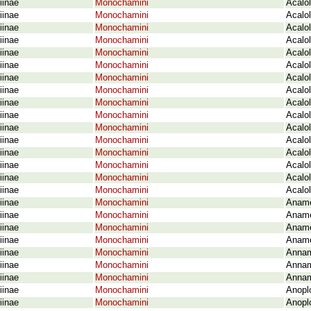
iinae
Monochamini
Acalol
iinae
Monochamini
Acalo
iinae
Monochamini
Acalol
iinae
Monochamini
Acalol
iinae
Monochamini
Acalol
iinae
Monochamini
Acalol
iinae
Monochamini
Acalo
iinae
Monochamini
Acalol
iinae
Monochamini
Acalol
iinae
Monochamini
Acalo
iinae
Monochamini
Acalol
iinae
Monochamini
Acalol
iinae
Monochamini
Acalol
iinae
Monochamini
Acalol
iinae
Monochamini
Acalo
iinae
Monochamini
Acalol
iinae
Monochamini
Aname
iinae
Monochamini
Aname
iinae
Monochamini
Aname
iinae
Monochamini
Aname
iinae
Monochamini
Annam
iinae
Monochamini
Annam
iinae
Monochamini
Annam
iinae
Monochamini
Anoplo
iinae
Monochamini
Anopl