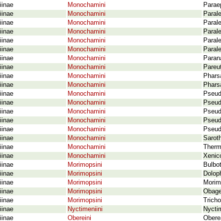
iinae
Monochamini
Parae
iinae
Monochamini
Parale
iinae
Monochamini
Parale
iinae
Monochamini
Parale
iinae
Monochamini
Parale
iinae
Monochamini
Paral
iinae
Monochamini
Paran
iinae
Monochamini
Pareu
iinae
Monochamini
Phars
iinae
Monochamini
Phars
iinae
Monochamini
Pseud
iinae
Monochamini
Pseud
iinae
Monochamini
Pseud
iinae
Monochamini
Pseud
iinae
Monochamini
Pseud
iinae
Monochamini
Saroth
iinae
Monochamini
Thermo
iinae
Monochamini
Xenico
iinae
Morimopsini
Bulbot
iinae
Morimopsini
Dolop
iinae
Morimopsini
Morim
iinae
Morimopsini
Obage
iinae
Morimopsini
Trich
iinae
Nyctimeniini
Nyctim
iinae
Obereini
Obere