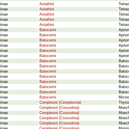
iinae
Astathini
Tetrao
iinae
Astathini
Tetra
iinae
Astathini
Tetrao
iinae
Astathini
Tetra
iinae
Astathini
Tetra
iinae
Batocerini
Aprion
iinae
Batocerini
Aprio
iinae
Batocerini
Aprio
iinae
Batocerini
Aprio
iinae
Batocerini
Aprio
iinae
Batocerini
Aprio
iinae
Batocerini
Batoce
iinae
Batocerini
Batoce
iinae
Batocerini
Batoce
iinae
Batocerini
Batoc
iinae
Batocerini
Batoce
iinae
Batocerini
Batoce
iinae
Batocerini
Batoc
iinae
Batocerini
Micro
iinae
Ceroplesini (Ceroplesina)
Thysia
iinae
Ceroplesini (Crossotina)
Moech
iinae
Ceroplesini (Crossotina)
Moech
iinae
Ceroplesini (Crossotina)
Moech
iinae
Ceroplesini (Crossotina)
Moech
iinae
Ceroplesini (Crossotina)
Morimo