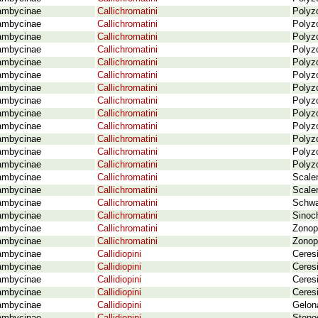
ambycinae
Callichromatini
Polyz
ambycinae
Callichromatini
Polyz
ambycinae
Callichromatini
Polyz
ambycinae
Callichromatini
Polyz
ambycinae
Callichromatini
Polyz
ambycinae
Callichromatini
Polyz
ambycinae
Callichromatini
Polyz
ambycinae
Callichromatini
Polyz
ambycinae
Callichromatini
Polyz
ambycinae
Callichromatini
Polyz
ambycinae
Callichromatini
Polyz
ambycinae
Callichromatini
Polyz
ambycinae
Callichromatini
Polyz
ambycinae
Callichromatini
Scalen
ambycinae
Callichromatini
Scale
ambycinae
Callichromatini
Schwa
ambycinae
Callichromatini
Sinoch
ambycinae
Callichromatini
Zonop
ambycinae
Callichromatini
Zonopt
ambycinae
Callidiopini
Ceres
ambycinae
Callidiopini
Ceres
ambycinae
Callidiopini
Ceres
ambycinae
Callidiopini
Ceres
ambycinae
Callidiopini
Gelona