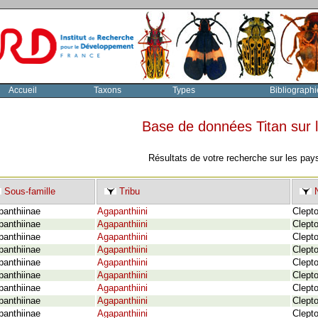
Accueil
Taxons
Types
Bibliographi
Base de données Titan sur
Résultats de votre recherche sur les pay
Sous-famille
Tribu
N
panthiinae
Agapanthiini
Clept
panthiinae
Agapanthiini
Clept
panthiinae
Agapanthiini
Clepto
panthiinae
Agapanthiini
Clept
panthiinae
Agapanthiini
Clept
panthiinae
Agapanthiini
Clept
panthiinae
Agapanthiini
Clepto
panthiinae
Agapanthiini
Clept
panthiinae
Agapanthiini
Clept