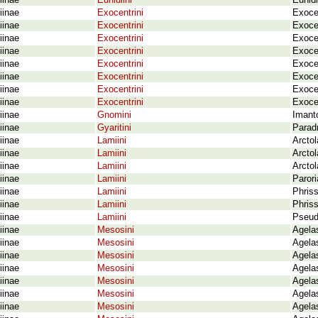
iinae
Eunidiini
Eunidi
iinae
Exocentrini
Exoce
iinae
Exocentrini
Exocen
iinae
Exocentrini
Exoce
iinae
Exocentrini
Exoce
iinae
Exocentrini
Exoce
iinae
Exocentrini
Exocen
iinae
Exocentrini
Exoce
iinae
Exocentrini
Exocen
iinae
Gnomini
Imanto
iinae
Gyaritini
Parad
iinae
Lamiini
Arctol
iinae
Lamiini
Arcto
iinae
Lamiini
Arctol
iinae
Lamiini
Parori
iinae
Lamiini
Phris
iinae
Lamiini
Phris
iinae
Lamiini
Pseud
iinae
Mesosini
Agela
iinae
Mesosini
Agela
iinae
Mesosini
Agelas
iinae
Mesosini
Agela
iinae
Mesosini
Agela
iinae
Mesosini
Agelas
iinae
Mesosini
Agela