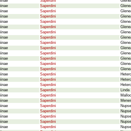
iinae
Saperdini
Glene
iinae
Saperdini
Glene
iinae
Saperdini
Glene
iinae
Saperdini
Glene
iinae
Saperdini
Glene
iinae
Saperdini
Glene
iinae
Saperdini
Glene
iinae
Saperdini
Glenea
iinae
Saperdini
Glenea
iinae
Saperdini
Glenea
iinae
Saperdini
Glene
iinae
Saperdini
Glenea
iinae
Saperdini
Glene
iinae
Saperdini
Glene
iinae
Saperdini
Hetero
iinae
Saperdini
Heter
iinae
Saperdini
Heter
iinae
Saperdini
Linda
iinae
Saperdini
Mallo
iinae
Saperdini
Menes
iinae
Saperdini
Nupse
iinae
Saperdini
Nupse
iinae
Saperdini
Nupser
iinae
Saperdini
Nupse
iinae
Saperdini
Nupse