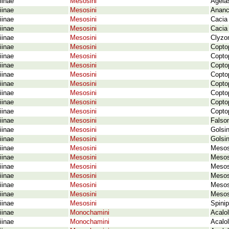
iinae
Mesosini
Agelas
iinae
Mesosini
Ananc
iinae
Mesosini
Cacia 
iinae
Mesosini
Cacia 
iinae
Mesosini
Clyzo
iinae
Mesosini
Copto
iinae
Mesosini
Copto
iinae
Mesosini
Copto
iinae
Mesosini
Copto
iinae
Mesosini
Copto
iinae
Mesosini
Coptop
iinae
Mesosini
Copto
iinae
Mesosini
Copto
iinae
Mesosini
Falso
iinae
Mesosini
Golsi
iinae
Mesosini
Golsi
iinae
Mesosini
Mesos
iinae
Mesosini
Mesos
iinae
Mesosini
Mesos
iinae
Mesosini
Mesos
iinae
Mesosini
Mesos
iinae
Mesosini
Mesos
iinae
Mesosini
Spini
iinae
Monochamini
Acalo
iinae
Monochamini
Acalol