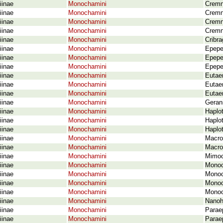
iinae
Monochamini
Cremn
iinae
Monochamini
Cremn
iinae
Monochamini
Cremn
iinae
Monochamini
Cremn
iinae
Monochamini
Cribra
iinae
Monochamini
Epepe
iinae
Monochamini
Epepe
iinae
Monochamini
Epepe
iinae
Monochamini
Eutae
iinae
Monochamini
Eutae
iinae
Monochamini
Eutae
iinae
Monochamini
Gerani
iinae
Monochamini
Haplot
iinae
Monochamini
Haplot
iinae
Monochamini
Haplot
iinae
Monochamini
Macroc
iinae
Monochamini
Macroc
iinae
Monochamini
Mimoc
iinae
Monochamini
Monoc
iinae
Monochamini
Monoc
iinae
Monochamini
Monoc
iinae
Monochamini
Monoc
iinae
Monochamini
Nanoh
iinae
Monochamini
Parae
iinae
Monochamini
Parae