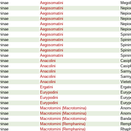
ninae
Aegosomatini
Megob
ninae
Aegosomatini
Nepio
ninae
Aegosomatini
Nepio
ninae
Aegosomatini
Nepio
ninae
Aegosomatini
Nepiod
ninae
Aegosomatini
Nepiod
ninae
Aegosomatini
Spini
ninae
Aegosomatini
Spini
ninae
Aegosomatini
Spinim
ninae
Aegosomatini
Spinim
ninae
Aegosomatini
Spinim
ninae
Anacolini
Casip
ninae
Anacolini
Casiph
ninae
Anacolini
Sarmy
ninae
Anacolini
Sarmy
ninae
Anacolini
Vietet
ninae
Ergatini
Ergate
ninae
Eurypodini
Euryp
ninae
Eurypodini
Eurypo
ninae
Eurypodini
Euryp
ninae
Macrotomini (Macrotomina)
Anomo
ninae
Macrotomini (Macrotomina)
Anomo
ninae
Macrotomini (Macrotomina)
Banda
ninae
Macrotomini (Remphanina)
Remph
ninae
Macrotomini (Remphanina)
Rhaph