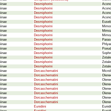
iinae
Desmiphorini
Acono
iinae
Desmiphorini
Acono
iinae
Desmiphorini
Acono
iinae
Desmiphorini
Acono
iinae
Desmiphorini
Euseb
iinae
Desmiphorini
Mimos
iinae
Desmiphorini
Mimozo
iinae
Desmiphorini
Mimozo
iinae
Desmiphorini
Paras
iinae
Desmiphorini
Phlyar
iinae
Desmiphorini
Pseud
iinae
Desmiphorini
Sophr
iinae
Desmiphorini
Zotal
iinae
Desmiphorini
Zotal
iinae
Desmiphorini
Zotal
iinae
Dorcaschematini
Microl
iinae
Dorcaschematini
Olene
iinae
Dorcaschematini
Olenec
iinae
Dorcaschematini
Olene
iinae
Dorcaschematini
Olene
iinae
Dorcaschematini
Olene
iinae
Dorcaschematini
Olene
iinae
Dorcaschematini
Olenec
iinae
Eunidiini
Eunid