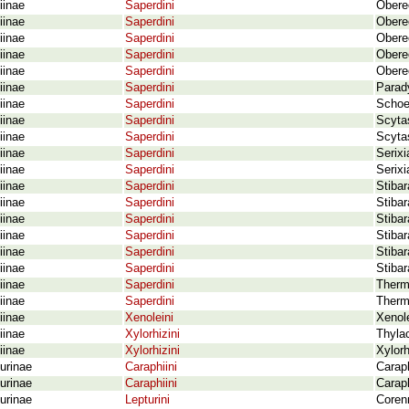
iinae
Saperdini
Obereo
iinae
Saperdini
Obere
iinae
Saperdini
Obere
iinae
Saperdini
Obereo
iinae
Saperdini
Obere
iinae
Saperdini
Parady
iinae
Saperdini
Schoe
iinae
Saperdini
Scyta
iinae
Saperdini
Scyta
iinae
Saperdini
Serixi
iinae
Saperdini
Serix
iinae
Saperdini
Stiba
iinae
Saperdini
Stibar
iinae
Saperdini
Stibar
iinae
Saperdini
Stiba
iinae
Saperdini
Stibar
iinae
Saperdini
Stibar
iinae
Saperdini
Therm
iinae
Saperdini
Therm
iinae
Xenoleini
Xenole
iinae
Xylorhizini
Thyla
iinae
Xylorhizini
Xylor
urinae
Caraphiini
Carap
urinae
Caraphiini
Carap
urinae
Lepturini
Coren