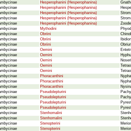
ambycinae
Hesperophanini (Hesperophanina)
Gnath
ambycinae
Hesperophanini (Hesperophanina)
Hespe
ambycinae
Hesperophanini (Hesperophanina)
Strom
ambycinae
Hesperophanini (Hesperophanina)
Strom
ambycinae
Hesperophanini (Hesperophanina)
Zoode
ambycinae
Mythodini
Phyod
ambycinae
Obriini
Chino
ambycinae
Obriini
Ibidio
ambycinae
Obriini
Obriu
ambycinae
Oemini
Entet
ambycinae
Oemini
Hyphu
ambycinae
Oemini
Noseri
ambycinae
Oemini
Tetra
ambycinae
Oemini
Tetra
ambycinae
Phoracanthini
Nypha
ambycinae
Phoracanthini
Nypha
ambycinae
Phoracanthini
Nysina
ambycinae
Pseudolepturini
Pachy
ambycinae
Pseudolepturini
Pachy
ambycinae
Pseudolepturini
Pyres
ambycinae
Pseudolepturini
Pyres
ambycinae
Stenhomalini
Stenh
ambycinae
Stenhomalini
Stenh
ambycinae
Stenopterini
Merio
ambycinae
Stenopterini
Merion