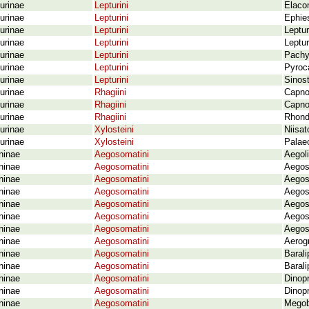
urinae
Lepturini
Elaco
urinae
Lepturini
Ephie
urinae
Lepturini
Leptur
urinae
Lepturini
Leptu
urinae
Lepturini
Pachy
urinae
Lepturini
Pyroc
urinae
Lepturini
Sinost
urinae
Rhagiini
Capno
urinae
Rhagiini
Capno
urinae
Rhagiini
Rhond
urinae
Xylosteini
Niisa
urinae
Xylosteini
Palae
ninae
Aegosomatini
Aegoli
ninae
Aegosomatini
Aegos
ninae
Aegosomatini
Aegos
ninae
Aegosomatini
Aegos
ninae
Aegosomatini
Aegos
ninae
Aegosomatini
Aegos
ninae
Aegosomatini
Aegos
ninae
Aegosomatini
Aerog
ninae
Aegosomatini
Baral
ninae
Aegosomatini
Barali
ninae
Aegosomatini
Dinop
ninae
Aegosomatini
Dinop
ninae
Aegosomatini
Megoba