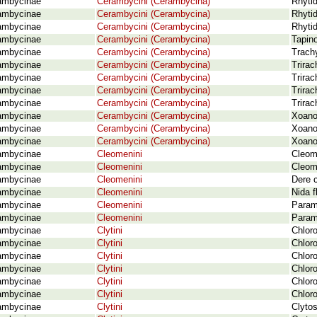
ambycinae
Cerambycini (Cerambycina)
Rhytid
ambycinae
Cerambycini (Cerambycina)
Rhytid
ambycinae
Cerambycini (Cerambycina)
Rhyti
ambycinae
Cerambycini (Cerambycina)
Tapin
ambycinae
Cerambycini (Cerambycina)
Trach
ambycinae
Cerambycini (Cerambycina)
Trirac
ambycinae
Cerambycini (Cerambycina)
Trirac
ambycinae
Cerambycini (Cerambycina)
Trira
ambycinae
Cerambycini (Cerambycina)
Trirac
ambycinae
Cerambycini (Cerambycina)
Xoano
ambycinae
Cerambycini (Cerambycina)
Xoano
ambycinae
Cerambycini (Cerambycina)
Xoano
ambycinae
Cleomenini
Cleom
ambycinae
Cleomenini
Cleom
ambycinae
Cleomenini
Dere 
ambycinae
Cleomenini
Nida f
ambycinae
Cleomenini
Param
ambycinae
Cleomenini
Param
ambycinae
Clytini
Chloro
ambycinae
Clytini
Chloro
ambycinae
Clytini
Chloro
ambycinae
Clytini
Chloro
ambycinae
Clytini
Chlor
ambycinae
Clytini
Chloro
ambycinae
Clytini
Clyto