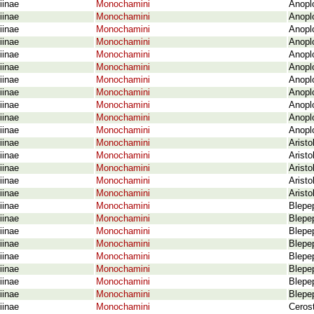
iinae
Monochamini
Anoplo
iinae
Monochamini
Anoplo
iinae
Monochamini
Anoplo
iinae
Monochamini
Anopl
iinae
Monochamini
Anopl
iinae
Monochamini
Anoplo
iinae
Monochamini
Anopl
iinae
Monochamini
Anopl
iinae
Monochamini
Anoplo
iinae
Monochamini
Anopl
iinae
Monochamini
Anopl
iinae
Monochamini
Aristo
iinae
Monochamini
Arist
iinae
Monochamini
Aristo
iinae
Monochamini
Aristo
iinae
Monochamini
Aristo
iinae
Monochamini
Blepe
iinae
Monochamini
Blepe
iinae
Monochamini
Blepe
iinae
Monochamini
Blepep
iinae
Monochamini
Blepe
iinae
Monochamini
Blepe
iinae
Monochamini
Blepe
iinae
Monochamini
Blepe
iinae
Monochamini
Cerost