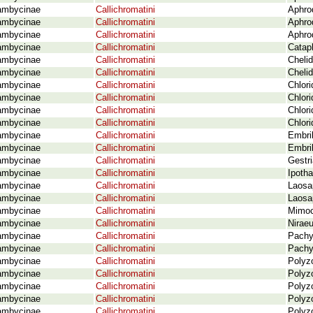
ambycinae
Callichromatini
Aphrod
ambycinae
Callichromatini
Aphro
ambycinae
Callichromatini
Aphrod
ambycinae
Callichromatini
Catap
ambycinae
Callichromatini
Cheli
ambycinae
Callichromatini
Cheli
ambycinae
Callichromatini
Chlor
ambycinae
Callichromatini
Chlor
ambycinae
Callichromatini
Chlori
ambycinae
Callichromatini
Chlori
ambycinae
Callichromatini
Embrik
ambycinae
Callichromatini
Embri
ambycinae
Callichromatini
Gestr
ambycinae
Callichromatini
Ipotha
ambycinae
Callichromatini
Laosa
ambycinae
Callichromatini
Laosa
ambycinae
Callichromatini
Mimoc
ambycinae
Callichromatini
Nirae
ambycinae
Callichromatini
Pachy
ambycinae
Callichromatini
Pachy
ambycinae
Callichromatini
Polyz
ambycinae
Callichromatini
Polyz
ambycinae
Callichromatini
Polyzo
ambycinae
Callichromatini
Polyzo
ambycinae
Callichromatini
Polyzo