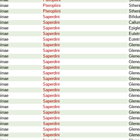
iinae
Pteropliini
Simil
iinae
Pteropliini
Sthen
iinae
Pteropliini
Sthen
iinae
Saperdini
Bifidu
iinae
Saperdini
Callu
iinae
Saperdini
Epigl
iinae
Saperdini
Eutetr
iinae
Saperdini
Eutet
iinae
Saperdini
Glene
iinae
Saperdini
Glene
iinae
Saperdini
Glenea
iinae
Saperdini
Glenea
iinae
Saperdini
Glene
iinae
Saperdini
Glene
iinae
Saperdini
Glene
iinae
Saperdini
Glene
iinae
Saperdini
Glene
iinae
Saperdini
Glenea
iinae
Saperdini
Glenea
iinae
Saperdini
Glene
iinae
Saperdini
Glene
iinae
Saperdini
Glene
iinae
Saperdini
Glene
iinae
Saperdini
Glene
iinae
Saperdini
Glene