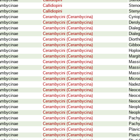
ambycinae
Callidiopini
Steno
ambycinae
Callidiopini
Steno
ambycinae
Callidiopini
Steny
ambycinae
Cerambycini (Cerambycina)
Cyrio
ambycinae
Cerambycini (Cerambycina)
Deroly
ambycinae
Cerambycini (Cerambycina)
Diale
ambycinae
Cerambycini (Cerambycina)
Diale
ambycinae
Cerambycini (Cerambycina)
Diorth
ambycinae
Cerambycini (Cerambycina)
Gibbo
ambycinae
Cerambycini (Cerambycina)
Hoplo
ambycinae
Cerambycini (Cerambycina)
Margi
ambycinae
Cerambycini (Cerambycina)
Massi
ambycinae
Cerambycini (Cerambycina)
Massi
ambycinae
Cerambycini (Cerambycina)
Massic
ambycinae
Cerambycini (Cerambycina)
Microd
ambycinae
Cerambycini (Cerambycina)
Nadezh
ambycinae
Cerambycini (Cerambycina)
Neoce
ambycinae
Cerambycini (Cerambycina)
Neocer
ambycinae
Cerambycini (Cerambycina)
Neoce
ambycinae
Cerambycini (Cerambycina)
Neopl
ambycinae
Cerambycini (Cerambycina)
Neopl
ambycinae
Cerambycini (Cerambycina)
Pachy
ambycinae
Cerambycini (Cerambycina)
Pachy
ambycinae
Cerambycini (Cerambycina)
Plavi
ambycinae
Cerambycini (Cerambycina)
Plavic