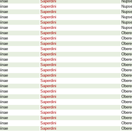
iinae
Saperdini
Nupse
iinae
Saperdini
Nupse
iinae
Saperdini
Nupse
iinae
Saperdini
Nupse
iinae
Saperdini
Nupse
iinae
Saperdini
Nupse
iinae
Saperdini
Obere
iinae
Saperdini
Obere
iinae
Saperdini
Obere
iinae
Saperdini
Obereo
iinae
Saperdini
Obereo
iinae
Saperdini
Obereo
iinae
Saperdini
Obere
iinae
Saperdini
Obere
iinae
Saperdini
Obere
iinae
Saperdini
Obere
iinae
Saperdini
Obereo
iinae
Saperdini
Obereo
iinae
Saperdini
Obereo
iinae
Saperdini
Obere
iinae
Saperdini
Obere
iinae
Saperdini
Obereo
iinae
Saperdini
Obere
iinae
Saperdini
Obere
iinae
Saperdini
Obere