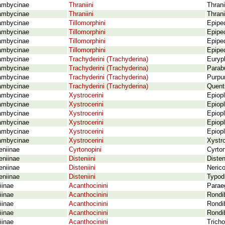
ambycinae
Thraniini
Thran
ambycinae
Thraniini
Thran
ambycinae
Tillomorphini
Epiped
ambycinae
Tillomorphini
Epipe
ambycinae
Tillomorphini
Epiped
ambycinae
Tillomorphini
Epipe
ambycinae
Trachyderini (Trachyderina)
Euryph
ambycinae
Trachyderini (Trachyderina)
Parab
ambycinae
Trachyderini (Trachyderina)
Purpu
ambycinae
Trachyderini (Trachyderina)
Quenti
ambycinae
Xystrocerini
Epiop
ambycinae
Xystrocerini
Epiopl
ambycinae
Xystrocerini
Epiop
ambycinae
Xystrocerini
Epiop
ambycinae
Xystrocerini
Epiopl
ambycinae
Xystrocerini
Xystr
eniinae
Cyrtonopini
Cyrto
eniinae
Disteniini
Disten
eniinae
Disteniini
Neric
eniinae
Disteniini
Typod
iinae
Acanthocinini
Parae
iinae
Acanthocinini
Rondib
iinae
Acanthocinini
Rondib
iinae
Acanthocinini
Rondib
iinae
Acanthocinini
Tricho