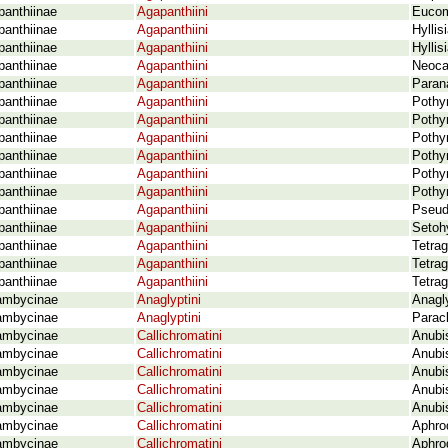
panthiinae
Agapanthiini
Eucom
panthiinae
Agapanthiini
Hyllis
panthiinae
Agapanthiini
Hyllis
panthiinae
Agapanthiini
Neoca
panthiinae
Agapanthiini
Parana
panthiinae
Agapanthiini
Pothy
panthiinae
Agapanthiini
Pothy
panthiinae
Agapanthiini
Pothy
panthiinae
Agapanthiini
Pothyn
panthiinae
Agapanthiini
Pothy
panthiinae
Agapanthiini
Pothy
panthiinae
Agapanthiini
Pseud
panthiinae
Agapanthiini
Setohy
panthiinae
Agapanthiini
Tetra
panthiinae
Agapanthiini
Tetrag
panthiinae
Agapanthiini
Tetra
ambycinae
Anaglyptini
Anagl
ambycinae
Anaglyptini
Parac
ambycinae
Callichromatini
Anubis
ambycinae
Callichromatini
Anubi
ambycinae
Callichromatini
Anubis
ambycinae
Callichromatini
Anubi
ambycinae
Callichromatini
Anubi
ambycinae
Callichromatini
Aphrod
ambycinae
Callichromatini
Aphrod