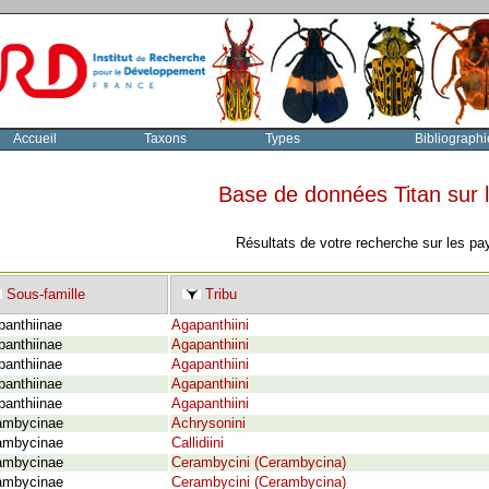
Accueil
Taxons
Types
Bibliographi
Base de données Titan sur
Résultats de votre recherche sur les pa
Sous-famille
Tribu
panthiinae
Agapanthiini
panthiinae
Agapanthiini
panthiinae
Agapanthiini
panthiinae
Agapanthiini
panthiinae
Agapanthiini
ambycinae
Achrysonini
ambycinae
Callidiini
ambycinae
Cerambycini (Cerambycina)
ambycinae
Cerambycini (Cerambycina)