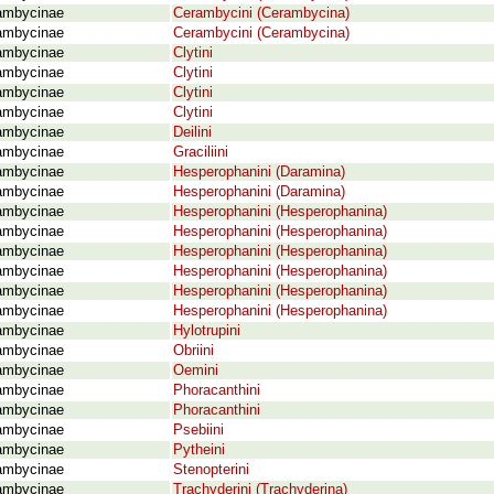
ambycinae
Cerambycini (Cerambycina)
ambycinae
Cerambycini (Cerambycina)
ambycinae
Clytini
ambycinae
Clytini
ambycinae
Clytini
ambycinae
Clytini
ambycinae
Deilini
ambycinae
Graciliini
ambycinae
Hesperophanini (Daramina)
ambycinae
Hesperophanini (Daramina)
ambycinae
Hesperophanini (Hesperophanina)
ambycinae
Hesperophanini (Hesperophanina)
ambycinae
Hesperophanini (Hesperophanina)
ambycinae
Hesperophanini (Hesperophanina)
ambycinae
Hesperophanini (Hesperophanina)
ambycinae
Hesperophanini (Hesperophanina)
ambycinae
Hylotrupini
ambycinae
Obriini
ambycinae
Oemini
ambycinae
Phoracanthini
ambycinae
Phoracanthini
ambycinae
Psebiini
ambycinae
Pytheini
ambycinae
Stenopterini
ambycinae
Trachyderini (Trachyderina)