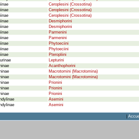
iinae
Ceroplesini (Crossotina)
iinae
Ceroplesini (Crossotina)
iinae
Ceroplesini (Crossotina)
iinae
Desmiphorini
iinae
Desmiphorini
iinae
Parmenini
iinae
Parmenini
iinae
Phytoeciini
iinae
Phytoeciini
iinae
Pteropliini
urinae
Lepturini
ninae
Acanthophorini
ninae
Macrotomini (Macrotomina)
ninae
Macrotomini (Macrotomina)
ninae
Prionini
ninae
Prionini
ninae
Prionini
ndylinae
Asemini
ndylinae
Asemini
|
Accue