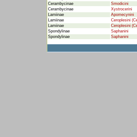
Cerambycinae
Smodicini
Cerambycinae
Xystrocerini
Lamiinae
Apomecynini
Lamiinae
Ceroplesini (C
Lamiinae
Ceroplesini (C
Spondylinae
Saphanini
Spondylinae
Saphanini