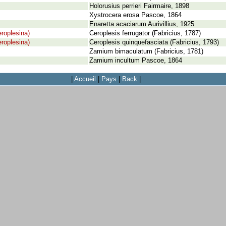
Holorusius perrieri Fairmaire, 1898
Xystrocera erosa Pascoe, 1864
Enaretta acaciarum Aurivillius, 1925
eroplesina)
Ceroplesis ferrugator (Fabricius, 1787)
eroplesina)
Ceroplesis quinquefasciata (Fabricius, 1793)
Zamium bimaculatum (Fabricius, 1781)
Zamium incultum Pascoe, 1864
|
Accueil
|
Pays
|
Back
|