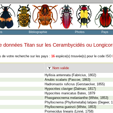
es
Bibliographie
Photos
Pays
e données Titan sur les Cerambycidés ou Longico
s de votre recherche sur les pays :
16
espèce(s) trouvée(s) pour le code ISO
Nom valide
Hyllisia antennata (Fabricius, 1802)
Anubis scalaris (Pascoe, 1863)
Hadromastix ruficrus (Gerstaecker, 1855)
Hypocrites claviger (Dalman, 1817)
Hypocrites manicatus Bates, 1879
Phasganocnema melanianthe (White, 1853)
Phyllocnema (Phyllometalla) latipes (Degeer, 
Phyllocnema gueinzii (White, 1853)
Promecidus linearis (Linné, 1758)