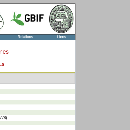
Relations
Liens
rnes
LS
1778)