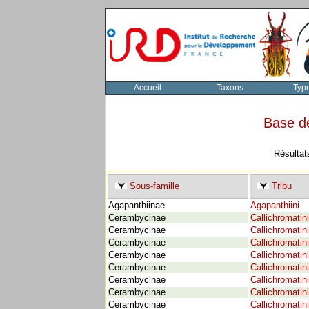
Accueil
Taxons
Typ
Base d
Résultat
Sous-famille
Tribu
Agapanthiinae
Agapanthiini
Cerambycinae
Callichromatini
Cerambycinae
Callichromatini
Cerambycinae
Callichromatini
Cerambycinae
Callichromatini
Cerambycinae
Callichromatini
Cerambycinae
Callichromatini
Cerambycinae
Callichromatini
Cerambycinae
Callichromatini