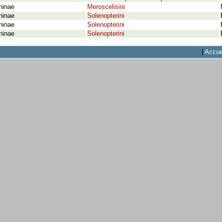
ninae
Meroscelisini
ninae
Solenopterini
ninae
Solenopterini
ninae
Solenopterini
|
Accue