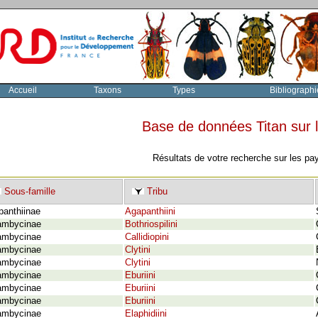
Accueil
Taxons
Types
Bibliographi
Base de données Titan sur
Résultats de votre recherche sur les pa
Sous-famille
Tribu
panthiinae
Agapanthiini
ambycinae
Bothriospilini
ambycinae
Callidiopini
ambycinae
Clytini
ambycinae
Clytini
ambycinae
Eburiini
ambycinae
Eburiini
ambycinae
Eburiini
ambycinae
Elaphidiini