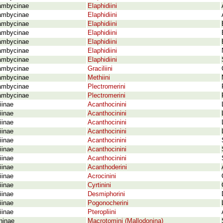
ambycinae
Elaphidiini
ambycinae
Elaphidiini
ambycinae
Elaphidiini
ambycinae
Elaphidiini
ambycinae
Elaphidiini
ambycinae
Elaphidiini
ambycinae
Elaphidiini
ambycinae
Graciliini
ambycinae
Methiini
ambycinae
Plectromerini
ambycinae
Plectromerini
iinae
Acanthocinini
iinae
Acanthocinini
iinae
Acanthocinini
iinae
Acanthocinini
iinae
Acanthocinini
iinae
Acanthocinini
iinae
Acanthocinini
iinae
Acanthoderini
iinae
Acrocinini
iinae
Cyrtinini
iinae
Desmiphorini
iinae
Pogonocherini
iinae
Pteropliini
ninae
Macrotomini (Mallodonina)