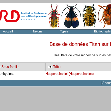
Accueil
Taxons
Types
Bibliographi
Base de données Titan sur
Résultats de votre recherche sur les pa
Sous-famille
Tribu
ambycinae
Hesperophanini (Hesperophanina)
|
Accue