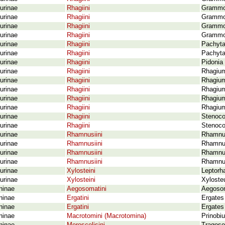
urinae
Rhagiini
Grammop
urinae
Rhagiini
Grammop
urinae
Rhagiini
Grammop
urinae
Rhagiini
Grammop
urinae
Rhagiini
Pachyta
urinae
Rhagiini
Pachyta
urinae
Rhagiini
Pidonia 
urinae
Rhagiini
Rhagium
urinae
Rhagiini
Rhagium
urinae
Rhagiini
Rhagium
urinae
Rhagiini
Rhagium 
urinae
Rhagiini
Rhagium
urinae
Rhagiini
Stenoco
urinae
Rhagiini
Stenoco
urinae
Rhamnusiini
Rhamnus
urinae
Rhamnusiini
Rhamnus
urinae
Rhamnusiini
Rhamnus
urinae
Rhamnusiini
Rhamnus
urinae
Xylosteini
Leptorha
urinae
Xylosteini
Xyloste
ninae
Aegosomatini
Aegosom
ninae
Ergatini
Ergates 
ninae
Ergatini
Ergates
ninae
Macrotomini (Macrotomina)
Prinobi