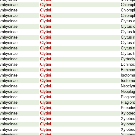
ambycinae
Clytini
Chloroph
ambycinae
Clytini
Chloroph
ambycinae
Clytini
Chloroph
ambycinae
Clytini
Clytus a
ambycinae
Clytini
Clytus 
ambycinae
Clytini
Clytus 
ambycinae
Clytini
Clytus r
ambycinae
Clytini
Clytus 
ambycinae
Clytini
Clytus 
ambycinae
Clytini
Clytus t
ambycinae
Clytini
Cyrtocl
ambycinae
Clytini
Echinoce
ambycinae
Clytini
Echinoce
ambycinae
Clytini
Isotomu
ambycinae
Clytini
Isotomu
ambycinae
Clytini
Neoclyt
ambycinae
Clytini
Neoplagi
ambycinae
Clytini
Plagion
ambycinae
Clytini
Plagiono
ambycinae
Clytini
Pseudos
ambycinae
Clytini
Xylotre
ambycinae
Clytini
Xylotrec
ambycinae
Clytini
Xylotre
ambycinae
Clytini
Xylotrec