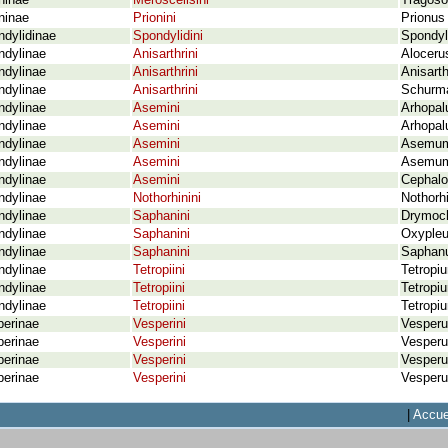
ninae
Meroscelisini
Tragoso
ninae
Prionini
Prionus 
dylidinae
Spondylidini
Spondyl
ndylinae
Anisarthrini
Aloceru
ndylinae
Anisarthrini
Anisart
ndylinae
Anisarthrini
Schurma
ndylinae
Asemini
Arhopal
ndylinae
Asemini
Arhopalu
ndylinae
Asemini
Asemum 
ndylinae
Asemini
Asemum 
ndylinae
Asemini
Cephaloc
ndylinae
Nothorhinini
Nothorhi
ndylinae
Saphanini
Drymoch
ndylinae
Saphanini
Oxypleu
ndylinae
Saphanini
Saphanu
ndylinae
Tetropiini
Tetropi
ndylinae
Tetropiini
Tetropi
ndylinae
Tetropiini
Tetropi
perinae
Vesperini
Vesperu
perinae
Vesperini
Vesperu
perinae
Vesperini
Vesperu
perinae
Vesperini
Vesperu
|
Accue