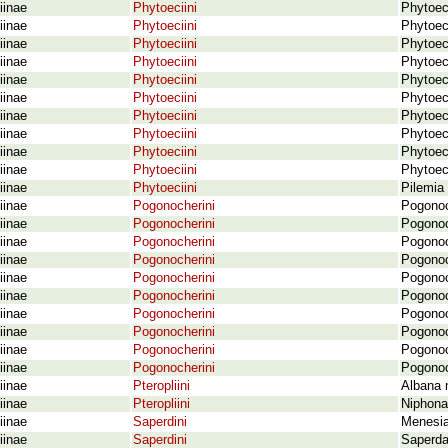
iinae
Phytoeciini
Phytoec
iinae
Phytoeciini
Phytoeci
iinae
Phytoeciini
Phytoeci
iinae
Phytoeciini
Phytoeci
iinae
Phytoeciini
Phytoeci
iinae
Phytoeciini
Phytoec
iinae
Phytoeciini
Phytoeci
iinae
Phytoeciini
Phytoeci
iinae
Phytoeciini
Phytoeci
iinae
Phytoeciini
Phytoec
iinae
Phytoeciini
Pilemia 
iinae
Pogonocherini
Pogonoc
iinae
Pogonocherini
Pogonoc
iinae
Pogonocherini
Pogonoc
iinae
Pogonocherini
Pogonoch
iinae
Pogonocherini
Pogonoc
iinae
Pogonocherini
Pogonoc
iinae
Pogonocherini
Pogonoc
iinae
Pogonocherini
Pogonoc
iinae
Pogonocherini
Pogonoc
iinae
Pogonocherini
Pogonoc
iinae
Pteropliini
Albana 
iinae
Pteropliini
Niphona
iinae
Saperdini
Menesia
iinae
Saperdini
Saperda