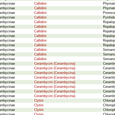
ambycinae
Callidiini
Phymato
ambycinae
Callidiini
Phymato
ambycinae
Callidiini
Pronoce
ambycinae
Callidiini
Pyrrhid
ambycinae
Callidiini
Ropalop
ambycinae
Callidiini
Ropalop
ambycinae
Callidiini
Ropalop
ambycinae
Callidiini
Ropalop
ambycinae
Callidiini
Ropalopu
ambycinae
Callidiini
Ropalop
ambycinae
Callidiini
Semanot
ambycinae
Callidiini
Semanot
ambycinae
Callidiini
Semanot
ambycinae
Cerambycini (Cerambycina)
Ceramby
ambycinae
Cerambycini (Cerambycina)
Ceramby
ambycinae
Cerambycini (Cerambycina)
Ceramby
ambycinae
Cerambycini (Cerambycina)
Ceramby
ambycinae
Cerambycini (Cerambycina)
Cerambyx
ambycinae
Cerambycini (Cerambycina)
Ceramby
ambycinae
Cerambycini (Cerambycina)
Ceramby
ambycinae
Cerambycini (Cerambycina)
Ceramby
ambycinae
Clytini
Chloroph
ambycinae
Clytini
Chloroph
ambycinae
Clytini
Chlorop
ambycinae
Clytini
Chlorop