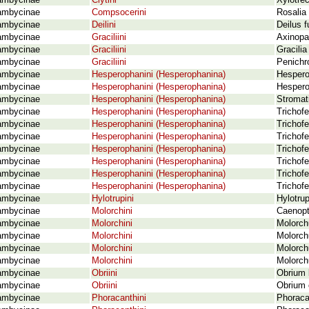
ambycinae
Clytini
Xylotre
ambycinae
Compsocerini
Rosalia 
ambycinae
Deilini
Deilus f
ambycinae
Graciliini
Axinopal
ambycinae
Graciliini
Gracilia
ambycinae
Graciliini
Penichr
ambycinae
Hesperophanini (Hesperophanina)
Hespero
ambycinae
Hesperophanini (Hesperophanina)
Hespero
ambycinae
Hesperophanini (Hesperophanina)
Stromat
ambycinae
Hesperophanini (Hesperophanina)
Trichof
ambycinae
Hesperophanini (Hesperophanina)
Trichof
ambycinae
Hesperophanini (Hesperophanina)
Trichof
ambycinae
Hesperophanini (Hesperophanina)
Trichofe
ambycinae
Hesperophanini (Hesperophanina)
Trichofe
ambycinae
Hesperophanini (Hesperophanina)
Trichofe
ambycinae
Hesperophanini (Hesperophanina)
Trichofe
ambycinae
Hylotrupini
Hylotrup
ambycinae
Molorchini
Caenopt
ambycinae
Molorchini
Molorch
ambycinae
Molorchini
Molorch
ambycinae
Molorchini
Molorch
ambycinae
Molorchini
Molorch
ambycinae
Obriini
Obrium 
ambycinae
Obriini
Obrium 
ambycinae
Phoracanthini
Phoraca