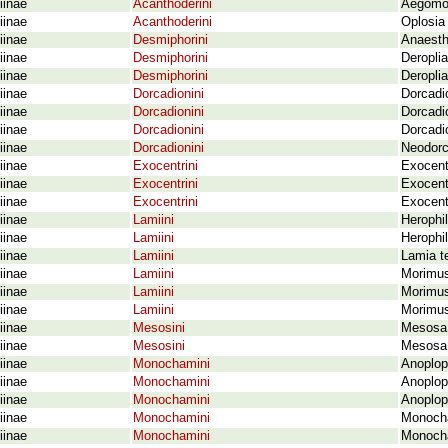
iinae
Acanthoderini
Aegomor
iinae
Acanthoderini
Oplosia
iinae
Desmiphorini
Anaesth
iinae
Desmiphorini
Deropli
iinae
Desmiphorini
Deroplia
iinae
Dorcadionini
Dorcadi
iinae
Dorcadionini
Dorcadi
iinae
Dorcadionini
Dorcadi
iinae
Dorcadionini
Neodorc
iinae
Exocentrini
Exocent
iinae
Exocentrini
Exocent
iinae
Exocentrini
Exocent
iinae
Lamiini
Herophil
iinae
Lamiini
Herophil
iinae
Lamiini
Lamia te
iinae
Lamiini
Morimus
iinae
Lamiini
Morimus
iinae
Lamiini
Morimus
iinae
Mesosini
Mesosa 
iinae
Mesosini
Mesosa 
iinae
Monochamini
Anoplop
iinae
Monochamini
Anoplop
iinae
Monochamini
Anoplop
iinae
Monochamini
Monocham
iinae
Monochamini
Monocha