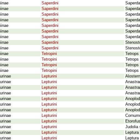
iinae
Saperdini
Saperda
iinae
Saperdini
Saperda
iinae
Saperdini
Saperda
iinae
Saperdini
Saperda
iinae
Saperdini
Saperda
iinae
Saperdini
Saperda 
iinae
Saperdini
Saperda 
iinae
Saperdini
Stenosto
iinae
Saperdini
Stenost
iinae
Tetropini
Tetrops
iinae
Tetropini
Tetrops 
iinae
Tetropini
Tetrops
iinae
Tetropini
Tetrops 
urinae
Lepturini
Alostern
urinae
Lepturini
Anastran
urinae
Lepturini
Anastra
urinae
Lepturini
Anastra
urinae
Lepturini
Anoplode
urinae
Lepturini
Anoplode
urinae
Lepturini
Anoplod
urinae
Lepturini
Cornumut
urinae
Lepturini
Etorofu
urinae
Lepturini
Judolia
urinae
Lepturini
Leptura
urinae
Lepturini
Leptura 