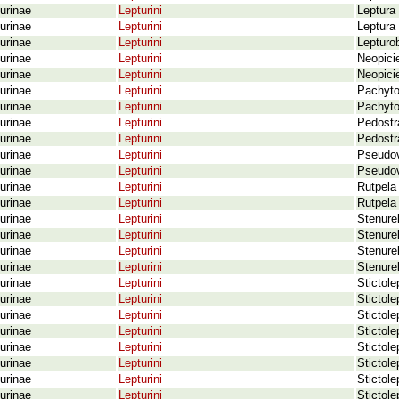
urinae
Lepturini
Leptura 
urinae
Lepturini
Leptura 
urinae
Lepturini
Lepturo
urinae
Lepturini
Neopicie
urinae
Lepturini
Neopicie
urinae
Lepturini
Pachyto
urinae
Lepturini
Pachyto
urinae
Lepturini
Pedostra
urinae
Lepturini
Pedostra
urinae
Lepturini
Pseudov
urinae
Lepturini
Pseudova
urinae
Lepturini
Rutpela
urinae
Lepturini
Rutpela
urinae
Lepturini
Stenurel
urinae
Lepturini
Stenurel
urinae
Lepturini
Stenurel
urinae
Lepturini
Stenure
urinae
Lepturini
Stictole
urinae
Lepturini
Stictole
urinae
Lepturini
Stictole
urinae
Lepturini
Stictole
urinae
Lepturini
Stictole
urinae
Lepturini
Stictole
urinae
Lepturini
Stictole
urinae
Lepturini
Stictole