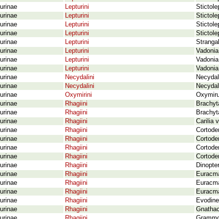
urinae
Lepturini
Stictol
urinae
Lepturini
Stictol
urinae
Lepturini
Stictole
urinae
Lepturini
Stictole
urinae
Lepturini
Strangal
urinae
Lepturini
Vadonia 
urinae
Lepturini
Vadonia
urinae
Lepturini
Vadonia 
urinae
Necydalini
Necydal
urinae
Necydalini
Necydali
urinae
Oxymirini
Oxymiru
urinae
Rhagiini
Brachyt
urinae
Rhagiini
Brachyta
urinae
Rhagiini
Carilia 
urinae
Rhagiini
Cortode
urinae
Rhagiini
Cortode
urinae
Rhagiini
Cortoder
urinae
Rhagiini
Cortode
urinae
Rhagiini
Dinopter
urinae
Rhagiini
Euracma
urinae
Rhagiini
Euracma
urinae
Rhagiini
Euracma
urinae
Rhagiini
Evodinel
urinae
Rhagiini
Gnathac
urinae
Rhagiini
Grammop