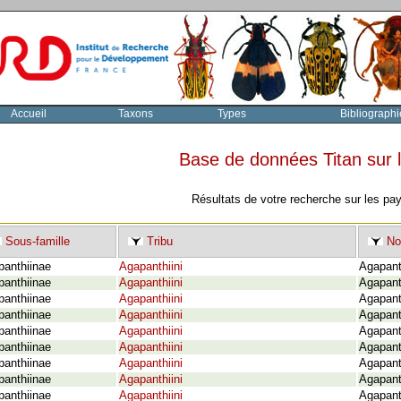
Accueil
Taxons
Types
Bibliographi
Base de données Titan sur
Résultats de votre recherche sur les pa
Sous-famille
Tribu
No
panthiinae
Agapanthiini
Agapanth
panthiinae
Agapanthiini
Agapant
panthiinae
Agapanthiini
Agapant
panthiinae
Agapanthiini
Agapant
panthiinae
Agapanthiini
Agapant
panthiinae
Agapanthiini
Agapant
panthiinae
Agapanthiini
Agapant
panthiinae
Agapanthiini
Agapant
panthiinae
Agapanthiini
Agapant