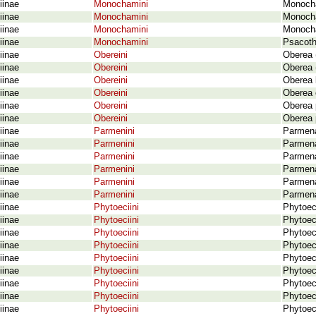
iinae
Monochamini
Monocha
iinae
Monochamini
Monocha
iinae
Monochamini
Monocha
iinae
Monochamini
Psacoth
iinae
Obereini
Oberea 
iinae
Obereini
Oberea 
iinae
Obereini
Oberea l
iinae
Obereini
Oberea 
iinae
Obereini
Oberea 
iinae
Obereini
Oberea p
iinae
Parmenini
Parmena
iinae
Parmenini
Parmena
iinae
Parmenini
Parmena
iinae
Parmenini
Parmena
iinae
Parmenini
Parmena
iinae
Parmenini
Parmena
iinae
Phytoeciini
Phytoec
iinae
Phytoeciini
Phytoec
iinae
Phytoeciini
Phytoeci
iinae
Phytoeciini
Phytoeci
iinae
Phytoeciini
Phytoeci
iinae
Phytoeciini
Phytoeci
iinae
Phytoeciini
Phytoec
iinae
Phytoeciini
Phytoec
iinae
Phytoeciini
Phytoeci