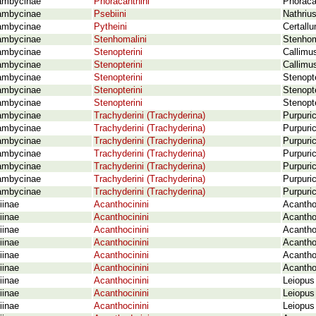
ambycinae
Phoracanthini
Phoraca
ambycinae
Psebiini
Nathriu
ambycinae
Pytheini
Certall
ambycinae
Stenhomalini
Stenhom
ambycinae
Stenopterini
Callimus
ambycinae
Stenopterini
Callimu
ambycinae
Stenopterini
Stenopte
ambycinae
Stenopterini
Stenopte
ambycinae
Stenopterini
Stenopte
ambycinae
Trachyderini (Trachyderina)
Purpuri
ambycinae
Trachyderini (Trachyderina)
Purpuri
ambycinae
Trachyderini (Trachyderina)
Purpuri
ambycinae
Trachyderini (Trachyderina)
Purpuri
ambycinae
Trachyderini (Trachyderina)
Purpuric
ambycinae
Trachyderini (Trachyderina)
Purpuric
ambycinae
Trachyderini (Trachyderina)
Purpuric
iinae
Acanthocinini
Acanthoc
iinae
Acanthocinini
Acantho
iinae
Acanthocinini
Acantho
iinae
Acanthocinini
Acantho
iinae
Acanthocinini
Acantho
iinae
Acanthocinini
Acantho
iinae
Acanthocinini
Leiopus
iinae
Acanthocinini
Leiopus
iinae
Acanthocinini
Leiopus