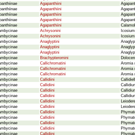
panthiinae
Agapanthiini
Agapanth
panthiinae
Agapanthiini
Agapanth
panthiinae
Agapanthiini
Agapant
panthiinae
Agapanthiini
Agapanth
panthiinae
Agapanthiini
Calamob
ambycinae
Achrysonini
Icosium
ambycinae
Achrysonini
Icosium
ambycinae
Anaglyptini
Anaglyp
ambycinae
Anaglyptini
Anaglyp
ambycinae
Anaglyptini
Anaglyp
ambycinae
Brachypteromini
Doloceru
ambycinae
Callichromatini
Aromia 
ambycinae
Callichromatini
Aromia 
ambycinae
Callichromatini
Aromia 
ambycinae
Callidiini
Callidie
ambycinae
Callidiini
Callidiu
ambycinae
Callidiini
Callidi
ambycinae
Callidiini
Callidi
ambycinae
Callidiini
Leioder
ambycinae
Callidiini
Leioder
ambycinae
Callidiini
Phymato
ambycinae
Callidiini
Phymato
ambycinae
Callidiini
Phymato
ambycinae
Callidiini
Phymato
ambycinae
Callidiini
Phymato