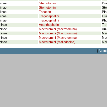
iinae
Sternotomini
Pse
iinae
Sternotomini
Ste
iinae
Theocrini
Pla
iinae
Tragocephalini
Gra
iinae
Tragocephalini
Pho
ninae
Acanthophorini
Tit
ninae
Macrotomini (Macrotomina)
Aul
ninae
Macrotomini (Macrotomina)
Mac
ninae
Macrotomini (Macrotomina)
Mac
ninae
Macrotomini (Mallodonina)
Mal
|
Accue