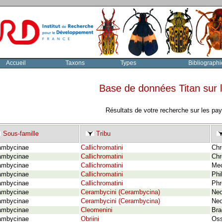
Accueil
Taxons
Types
Bibliographi
Base de données Titan sur
Résultats de votre recherche sur les pa
Sous-famille
Tribu
ambycinae
Callichromatini
Chr
ambycinae
Callichromatini
Chr
ambycinae
Callichromatini
Mec
ambycinae
Callichromatini
Phi
ambycinae
Callichromatini
Phr
ambycinae
Cerambycini (Cerambycina)
Neo
ambycinae
Cerambycini (Cerambycina)
Neo
ambycinae
Cleomenini
Bra
ambycinae
Obriini
Oss