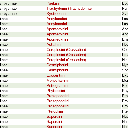
ambycinae
Psebiini
Bot
ambycinae
Trachyderini (Trachyderina)
Pur
ambycinae
Xystrocerini
Xys
iinae
Ancylonotini
Las
iinae
Ancylonotini
Las
iinae
Apomecynini
Apo
iinae
Apomecynini
Apo
iinae
Apomecynini
Ena
iinae
Astathini
Hec
iinae
Ceroplesini (Crossotina)
Cor
iinae
Ceroplesini (Crossotina)
Fre
iinae
Ceroplesini (Crossotina)
Hec
iinae
Desmiphorini
Nyo
iinae
Desmiphorini
Sop
iinae
Exocentrini
Exo
iinae
Monochamini
Mon
iinae
Petrognathini
Pet
iinae
Phytoeciini
Phy
iinae
Prosopocerini
Pro
iinae
Prosopocerini
Pro
iinae
Prosopocerini
Pro
iinae
Pteropliini
Pte
iinae
Saperdini
Nup
iinae
Saperdini
Nup
iinae
Saperdini
Nup