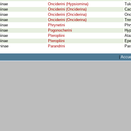
iinae
Onciderini (Hypsiomina)
Tul
iinae
Onciderini (Onciderina)
Cac
iinae
Onciderini (Onciderina)
Onc
iinae
Onciderini (Onciderina)
Tre
iinae
Phrynetini
Phr
iinae
Pogonocherini
Hyp
iinae
Pteropliini
Ata
iinae
Pteropliini
Epe
ninae
Parandrini
Par
|
Accue