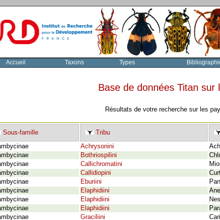
Accueil
Taxons
Types
Bibliographi
Base de données Titan sur
Résultats de votre recherche sur les pa
Sous-famille
Tribu
ambycinae
Achrysonini
Ach
ambycinae
Bothriospilini
Chl
ambycinae
Callichromatini
Mio
ambycinae
Callidiopini
Cur
ambycinae
Eburiini
Pan
ambycinae
Elaphidiini
Ane
ambycinae
Elaphidiini
Nes
ambycinae
Elaphidiini
Par
ambycinae
Graciliini
Car