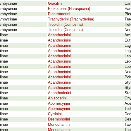
ambycinae
Graciliini
Car
ambycinae
Piezocerini (Haruspicina)
Har
ambycinae
Plectromerini
Ple
ambycinae
Trachyderini (Trachyderina)
Tra
ambycinae
Tropidini (Compsina)
Het
ambycinae
Tropidini (Compsina)
Neo
iinae
Acanthocinini
Amn
iinae
Acanthocinini
Eut
iinae
Acanthocinini
Lag
iinae
Acanthocinini
Lag
iinae
Acanthocinini
Lep
iinae
Acanthocinini
Lep
iinae
Acanthocinini
Lep
iinae
Acanthocinini
Nea
iinae
Acanthocinini
Pol
iinae
Acanthocinini
Sty
iinae
Acanthocinini
Sty
iinae
Acanthoderini
Ste
iinae
Anisocerini
Ony
iinae
Apomecynini
Ade
iinae
Apomecynini
Tet
iinae
Cyrtinini
Dec
iinae
Desmiphorini
Desm
iinae
Monochamini
Tae
iinae
Monochamini
Tae