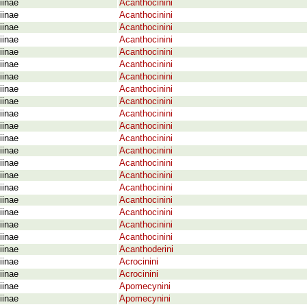
iinae
Acanthocinini
iinae
Acanthocinini
iinae
Acanthocinini
iinae
Acanthocinini
iinae
Acanthocinini
iinae
Acanthocinini
iinae
Acanthocinini
iinae
Acanthocinini
iinae
Acanthocinini
iinae
Acanthocinini
iinae
Acanthocinini
iinae
Acanthocinini
iinae
Acanthocinini
iinae
Acanthocinini
iinae
Acanthocinini
iinae
Acanthocinini
iinae
Acanthocinini
iinae
Acanthocinini
iinae
Acanthocinini
iinae
Acanthocinini
iinae
Acanthoderini
iinae
Acrocinini
iinae
Acrocinini
iinae
Apomecynini
iinae
Apomecynini