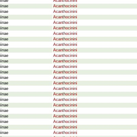
iinae
Acanthocinini
iinae
Acanthocinini
iinae
Acanthocinini
iinae
Acanthocinini
iinae
Acanthocinini
iinae
Acanthocinini
iinae
Acanthocinini
iinae
Acanthocinini
iinae
Acanthocinini
iinae
Acanthocinini
iinae
Acanthocinini
iinae
Acanthocinini
iinae
Acanthocinini
iinae
Acanthocinini
iinae
Acanthocinini
iinae
Acanthocinini
iinae
Acanthocinini
iinae
Acanthocinini
iinae
Acanthocinini
iinae
Acanthocinini
iinae
Acanthocinini
iinae
Acanthocinini
iinae
Acanthocinini
iinae
Acanthocinini
iinae
Acanthocinini