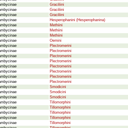
ambycinae
Graciliini
ambycinae
Graciliini
ambycinae
Graciliini
ambycinae
Hesperophanini (Hesperophanina)
ambycinae
Methiini
ambycinae
Methiini
ambycinae
Methiini
ambycinae
Oemini
ambycinae
Plectromerini
ambycinae
Plectromerini
ambycinae
Plectromerini
ambycinae
Plectromerini
ambycinae
Plectromerini
ambycinae
Plectromerini
ambycinae
Plectromerini
ambycinae
Plectromerini
ambycinae
Smodicini
ambycinae
Smodicini
ambycinae
Smodicini
ambycinae
Tillomorphini
ambycinae
Tillomorphini
ambycinae
Tillomorphini
ambycinae
Tillomorphini
ambycinae
Tillomorphini