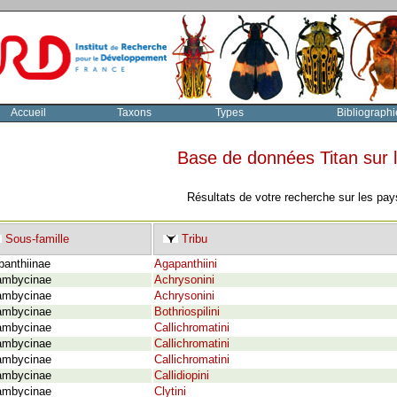
Accueil
Taxons
Types
Bibliographi
Base de données Titan sur
Résultats de votre recherche sur les pay
Sous-famille
Tribu
panthiinae
Agapanthiini
ambycinae
Achrysonini
ambycinae
Achrysonini
ambycinae
Bothriospilini
ambycinae
Callichromatini
ambycinae
Callichromatini
ambycinae
Callichromatini
ambycinae
Callidiopini
ambycinae
Clytini