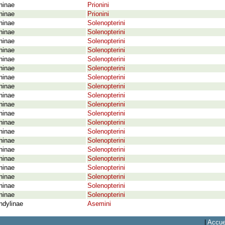
ninae
Prionini
ninae
Prionini
ninae
Solenopterini
ninae
Solenopterini
ninae
Solenopterini
ninae
Solenopterini
ninae
Solenopterini
ninae
Solenopterini
ninae
Solenopterini
ninae
Solenopterini
ninae
Solenopterini
ninae
Solenopterini
ninae
Solenopterini
ninae
Solenopterini
ninae
Solenopterini
ninae
Solenopterini
ninae
Solenopterini
ninae
Solenopterini
ninae
Solenopterini
ninae
Solenopterini
ninae
Solenopterini
ninae
Solenopterini
ndylinae
Asemini
|
Accue