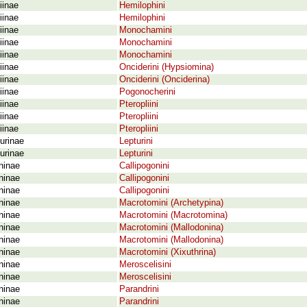
iinae
Hemilophini
iinae
Hemilophini
iinae
Monochamini
iinae
Monochamini
iinae
Monochamini
iinae
Onciderini (Hypsiomina)
iinae
Onciderini (Onciderina)
iinae
Pogonocherini
iinae
Pteropliini
iinae
Pteropliini
iinae
Pteropliini
urinae
Lepturini
urinae
Lepturini
ninae
Callipogonini
ninae
Callipogonini
ninae
Callipogonini
ninae
Macrotomini (Archetypina)
ninae
Macrotomini (Macrotomina)
ninae
Macrotomini (Mallodonina)
ninae
Macrotomini (Mallodonina)
ninae
Macrotomini (Xixuthrina)
ninae
Meroscelisini
ninae
Meroscelisini
ninae
Parandrini
ninae
Parandrini