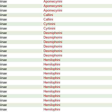
iinae
Apomecynini
iinae
Apomecynini
iinae
Apomecynini
iinae
Calliini
iinae
Calliini
iinae
Cyrtinini
iinae
Cyrtinini
iinae
Desmiphorini
iinae
Desmiphorini
iinae
Desmiphorini
iinae
Desmiphorini
iinae
Desmiphorini
iinae
Desmiphorini
iinae
Hemilophini
iinae
Hemilophini
iinae
Hemilophini
iinae
Hemilophini
iinae
Hemilophini
iinae
Hemilophini
iinae
Hemilophini
iinae
Hemilophini
iinae
Hemilophini
iinae
Hemilophini
iinae
Hemilophini
iinae
Hemilophini