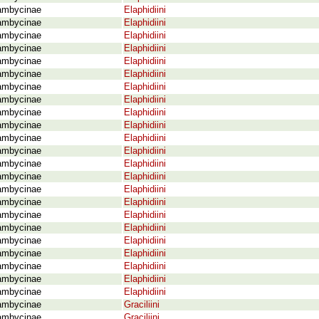
ambycinae
Elaphidiini
ambycinae
Elaphidiini
ambycinae
Elaphidiini
ambycinae
Elaphidiini
ambycinae
Elaphidiini
ambycinae
Elaphidiini
ambycinae
Elaphidiini
ambycinae
Elaphidiini
ambycinae
Elaphidiini
ambycinae
Elaphidiini
ambycinae
Elaphidiini
ambycinae
Elaphidiini
ambycinae
Elaphidiini
ambycinae
Elaphidiini
ambycinae
Elaphidiini
ambycinae
Elaphidiini
ambycinae
Elaphidiini
ambycinae
Elaphidiini
ambycinae
Elaphidiini
ambycinae
Elaphidiini
ambycinae
Elaphidiini
ambycinae
Elaphidiini
ambycinae
Elaphidiini
ambycinae
Graciliini
ambycinae
Graciliini