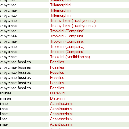
ambycinae
Tillomorphini
ambycinae
Tillomorphini
ambycinae
Tillomorphini
ambycinae
Tillomorphini
ambycinae
Trachyderini (Trachyderina)
ambycinae
Trachyderini (Trachyderina)
ambycinae
Tropidini (Compsina)
ambycinae
Tropidini (Compsina)
ambycinae
Tropidini (Compsina)
ambycinae
Tropidini (Compsina)
ambycinae
Tropidini (Compsina)
ambycinae
Tropidini (Neoibidionina)
ambycinae fossiles
Fossiles
ambycinae fossiles
Fossiles
ambycinae fossiles
Fossiles
ambycinae fossiles
Fossiles
ambycinae fossiles
Fossiles
ambycinae fossiles
Fossiles
eniinae
Disteniini
eniinae
Disteniini
iinae
Acanthocinini
iinae
Acanthocinini
iinae
Acanthocinini
iinae
Acanthocinini
iinae
Acanthocinini