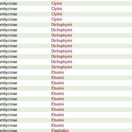
ambycinae
Clytini
ambycinae
Clytini
ambycinae
Clytini
ambycinae
Clytini
ambycinae
Dichophyiini
ambycinae
Dichophyiini
ambycinae
Dichophyiini
ambycinae
Dichophyiini
ambycinae
Dichophyiini
ambycinae
Dichophyiini
ambycinae
Dichophyiini
ambycinae
Dichophyiini
ambycinae
Dichophyiini
ambycinae
Eburiini
ambycinae
Eburiini
ambycinae
Eburiini
ambycinae
Eburiini
ambycinae
Eburiini
ambycinae
Eburiini
ambycinae
Eburiini
ambycinae
Eburiini
ambycinae
Eburiini
ambycinae
Eburiini
ambycinae
Eburiini
ambycinae
Elaphidiini