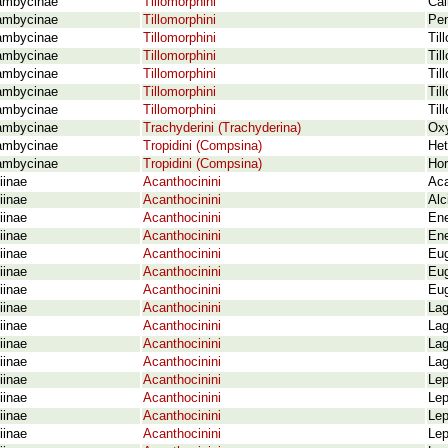
ambycinae
Tillomorphini
Cal
ambycinae
Tillomorphini
Pen
ambycinae
Tillomorphini
Til
ambycinae
Tillomorphini
Til
ambycinae
Tillomorphini
Til
ambycinae
Tillomorphini
Til
ambycinae
Tillomorphini
Til
ambycinae
Trachyderini (Trachyderina)
Oxy
ambycinae
Tropidini (Compsina)
Het
ambycinae
Tropidini (Compsina)
Hor
iinae
Acanthocinini
Aca
iinae
Acanthocinini
Alc
iinae
Acanthocinini
Ene
iinae
Acanthocinini
Ene
iinae
Acanthocinini
Eu
iinae
Acanthocinini
Eug
iinae
Acanthocinini
Eug
iinae
Acanthocinini
Lag
iinae
Acanthocinini
Lag
iinae
Acanthocinini
Lag
iinae
Acanthocinini
Lag
iinae
Acanthocinini
Lep
iinae
Acanthocinini
Lep
iinae
Acanthocinini
Lep
iinae
Acanthocinini
Lep