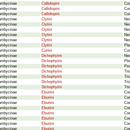
ambycinae
Callidiopini
Cur
ambycinae
Callidiopini
Cur
ambycinae
Callidiopini
Cur
ambycinae
Clytini
Neo
ambycinae
Clytini
Neo
ambycinae
Clytini
Neo
ambycinae
Clytini
Neo
ambycinae
Clytini
Neo
ambycinae
Clytini
Pla
ambycinae
Curiini
Cur
ambycinae
Dichophyiini
Neo
ambycinae
Dichophyiini
Ple
ambycinae
Dichophyiini
Pse
ambycinae
Dichophyiini
Tri
ambycinae
Dichophyiini
Tri
ambycinae
Dichophyiini
Tri
ambycinae
Dichophyiini
Tri
ambycinae
Eburiini
Coe
ambycinae
Eburiini
Coe
ambycinae
Eburiini
Coe
ambycinae
Eburiini
Coe
ambycinae
Eburiini
Coe
ambycinae
Eburiini
Coe
ambycinae
Eburiini
Coe
ambycinae
Eburiini
Coe