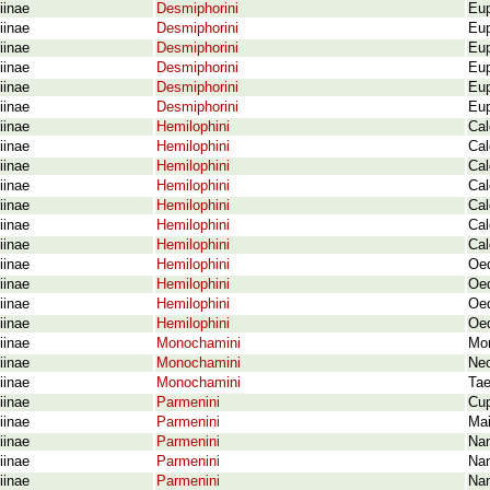
iinae
Desmiphorini
Eup
iinae
Desmiphorini
Eup
iinae
Desmiphorini
Eup
iinae
Desmiphorini
Eup
iinae
Desmiphorini
Eup
iinae
Desmiphorini
Eup
iinae
Hemilophini
Cal
iinae
Hemilophini
Cal
iinae
Hemilophini
Cal
iinae
Hemilophini
Cal
iinae
Hemilophini
Cal
iinae
Hemilophini
Cal
iinae
Hemilophini
Cal
iinae
Hemilophini
Oed
iinae
Hemilophini
Oed
iinae
Hemilophini
Oed
iinae
Hemilophini
Oed
iinae
Monochamini
Mon
iinae
Monochamini
Neo
iinae
Monochamini
Tae
iinae
Parmenini
Cup
iinae
Parmenini
Mai
iinae
Parmenini
Nan
iinae
Parmenini
Nan
iinae
Parmenini
Nan