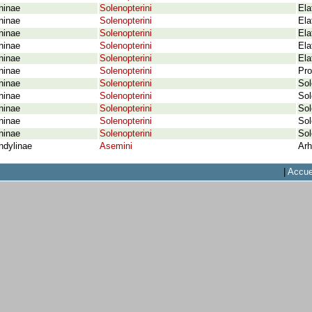
ninae
Solenopterini
Ela
ninae
Solenopterini
Ela
ninae
Solenopterini
Ela
ninae
Solenopterini
Ela
ninae
Solenopterini
Ela
ninae
Solenopterini
Pro
ninae
Solenopterini
Sol
ninae
Solenopterini
Sol
ninae
Solenopterini
Sol
ninae
Solenopterini
Sol
ninae
Solenopterini
Sol
ndylinae
Asemini
Arh
|
Accue