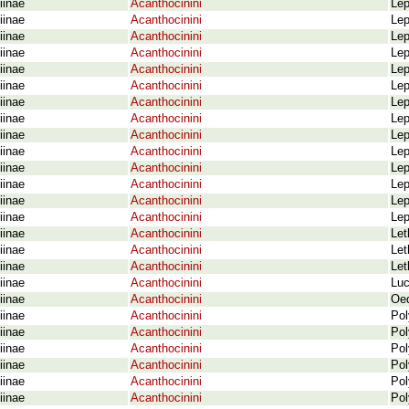
iinae
Acanthocinini
Lep
iinae
Acanthocinini
Lep
iinae
Acanthocinini
Lep
iinae
Acanthocinini
Lep
iinae
Acanthocinini
Lep
iinae
Acanthocinini
Lep
iinae
Acanthocinini
Lep
iinae
Acanthocinini
Lep
iinae
Acanthocinini
Lep
iinae
Acanthocinini
Lep
iinae
Acanthocinini
Lep
iinae
Acanthocinini
Lep
iinae
Acanthocinini
Lep
iinae
Acanthocinini
Lep
iinae
Acanthocinini
Let
iinae
Acanthocinini
Let
iinae
Acanthocinini
Let
iinae
Acanthocinini
Luc
iinae
Acanthocinini
Oed
iinae
Acanthocinini
Pol
iinae
Acanthocinini
Pol
iinae
Acanthocinini
Pol
iinae
Acanthocinini
Pol
iinae
Acanthocinini
Pol
iinae
Acanthocinini
Pol