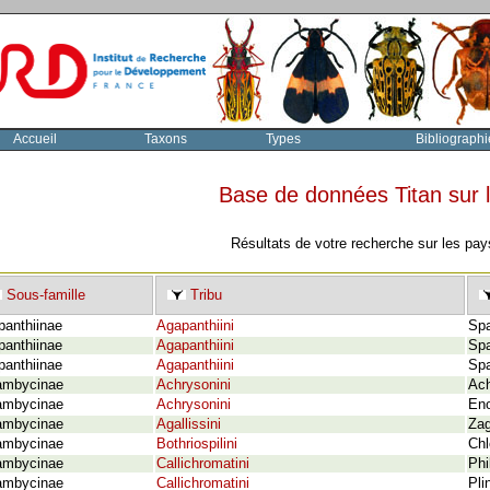
Accueil
Taxons
Types
Bibliographi
Base de données Titan sur
Résultats de votre recherche sur les pay
Sous-famille
Tribu
panthiinae
Agapanthiini
Spa
panthiinae
Agapanthiini
Spa
panthiinae
Agapanthiini
Spa
ambycinae
Achrysonini
Ach
ambycinae
Achrysonini
En
ambycinae
Agallissini
Zag
ambycinae
Bothriospilini
Chl
ambycinae
Callichromatini
Phi
ambycinae
Callichromatini
Pli