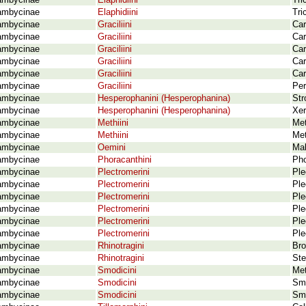
ambycinae
Elaphidiini
Tri
ambycinae
Elaphidiini
Tri
ambycinae
Graciliini
Car
ambycinae
Graciliini
Car
ambycinae
Graciliini
Car
ambycinae
Graciliini
Car
ambycinae
Graciliini
Car
ambycinae
Graciliini
Per
ambycinae
Hesperophanini (Hesperophanina)
Str
ambycinae
Hesperophanini (Hesperophanina)
Xer
ambycinae
Methiini
Met
ambycinae
Methiini
Met
ambycinae
Oemini
Mal
ambycinae
Phoracanthini
Pho
ambycinae
Plectromerini
Ple
ambycinae
Plectromerini
Ple
ambycinae
Plectromerini
Ple
ambycinae
Plectromerini
Ple
ambycinae
Plectromerini
Ple
ambycinae
Plectromerini
Ple
ambycinae
Rhinotragini
Bro
ambycinae
Rhinotragini
Ste
ambycinae
Smodicini
Met
ambycinae
Smodicini
Smo
ambycinae
Smodicini
Smo