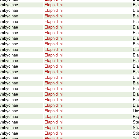
ambycinae
Elaphidiini
Ela
ambycinae
Elaphidiini
Ela
ambycinae
Elaphidiini
Ela
ambycinae
Elaphidiini
Ela
ambycinae
Elaphidiini
Ela
ambycinae
Elaphidiini
Ela
ambycinae
Elaphidiini
Ela
ambycinae
Elaphidiini
Ela
ambycinae
Elaphidiini
Ela
ambycinae
Elaphidiini
Ela
ambycinae
Elaphidiini
Ela
ambycinae
Elaphidiini
Ela
ambycinae
Elaphidiini
Ela
ambycinae
Elaphidiini
Ela
ambycinae
Elaphidiini
Ela
ambycinae
Elaphidiini
Ela
ambycinae
Elaphidiini
Ela
ambycinae
Elaphidiini
Ela
ambycinae
Elaphidiini
Ela
ambycinae
Elaphidiini
Lin
ambycinae
Elaphidiini
Psy
ambycinae
Elaphidiini
Ste
ambycinae
Elaphidiini
Sti
ambycinae
Elaphidiini
Sti