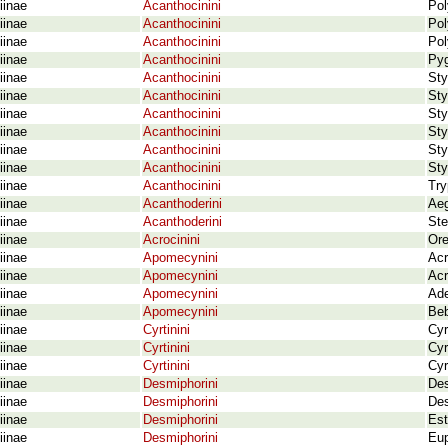
iinae
Acanthocinini
Pol
iinae
Acanthocinini
Pol
iinae
Acanthocinini
Pol
iinae
Acanthocinini
Pyg
iinae
Acanthocinini
Sty
iinae
Acanthocinini
Sty
iinae
Acanthocinini
Sty
iinae
Acanthocinini
Sty
iinae
Acanthocinini
Sty
iinae
Acanthocinini
Sty
iinae
Acanthocinini
Try
iinae
Acanthoderini
Aeg
iinae
Acanthoderini
Ste
iinae
Acrocinini
Ore
iinae
Apomecynini
Acr
iinae
Apomecynini
Acr
iinae
Apomecynini
Ade
iinae
Apomecynini
Beb
iinae
Cyrtinini
Cyr
iinae
Cyrtinini
Cyr
iinae
Cyrtinini
Cyr
iinae
Desmiphorini
Des
iinae
Desmiphorini
Des
iinae
Desmiphorini
Est
iinae
Desmiphorini
Eup