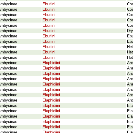
ambycinae
Eburiini
Coe
ambycinae
Eburiini
Coe
ambycinae
Eburiini
Coe
ambycinae
Eburiini
Coe
ambycinae
Eburiini
Coe
ambycinae
Eburiini
Dry
ambycinae
Eburiini
Ebu
ambycinae
Eburiini
Ebu
ambycinae
Eburiini
Het
ambycinae
Eburiini
Het
ambycinae
Eburiini
Het
ambycinae
Elaphidiini
Ane
ambycinae
Elaphidiini
Ane
ambycinae
Elaphidiini
Ane
ambycinae
Elaphidiini
Ane
ambycinae
Elaphidiini
Ane
ambycinae
Elaphidiini
Ane
ambycinae
Elaphidiini
Ane
ambycinae
Elaphidiini
Ano
ambycinae
Elaphidiini
Ela
ambycinae
Elaphidiini
Ela
ambycinae
Elaphidiini
Ela
ambycinae
Elaphidiini
Ela
ambycinae
Elaphidiini
Ela
ambycinae
Elaphidiini
Ela