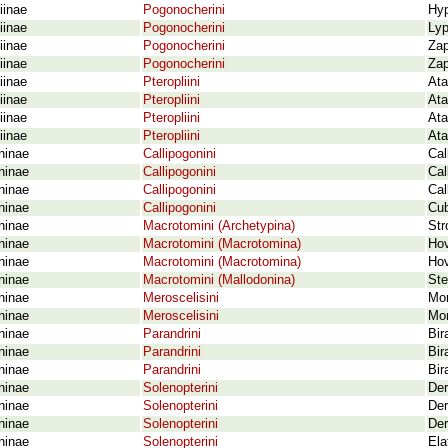
iinae
Pogonocherini
Hy
iinae
Pogonocherini
Lyp
iinae
Pogonocherini
Zap
iinae
Pogonocherini
Zap
iinae
Pteropliini
Ata
iinae
Pteropliini
Ata
iinae
Pteropliini
Ata
iinae
Pteropliini
Ata
ninae
Callipogonini
Cal
ninae
Callipogonini
Cal
ninae
Callipogonini
Cal
ninae
Callipogonini
Cub
ninae
Macrotomini (Archetypina)
Str
ninae
Macrotomini (Macrotomina)
Hov
ninae
Macrotomini (Macrotomina)
Hov
ninae
Macrotomini (Mallodonina)
Ste
ninae
Meroscelisini
Mon
ninae
Meroscelisini
Mon
ninae
Parandrini
Bir
ninae
Parandrini
Bir
ninae
Parandrini
Bir
ninae
Solenopterini
Der
ninae
Solenopterini
Der
ninae
Solenopterini
Der
ninae
Solenopterini
Ela