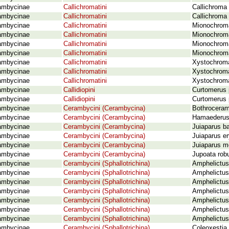
ambycinae
Callichromatini
Callichroma 
ambycinae
Callichromatini
Callichroma 
ambycinae
Callichromatini
Mionochroma
ambycinae
Callichromatini
Mionochroma
ambycinae
Callichromatini
Mionochroma
ambycinae
Callichromatini
Mionochroma
ambycinae
Callichromatini
Xystochroma
ambycinae
Callichromatini
Xystochroma
ambycinae
Callichromatini
Xystochroma
ambycinae
Callidiopini
Curtomerus p
ambycinae
Callidiopini
Curtomerus p
ambycinae
Cerambycini (Cerambycina)
Bothroceram
ambycinae
Cerambycini (Cerambycina)
Hamaederus
ambycinae
Cerambycini (Cerambycina)
Juiaparus ba
ambycinae
Cerambycini (Cerambycina)
Juiaparus er
ambycinae
Cerambycini (Cerambycina)
Juiaparus m
ambycinae
Cerambycini (Cerambycina)
Jupoata rob
ambycinae
Cerambycini (Sphallotrichina)
Amphelictus
ambycinae
Cerambycini (Sphallotrichina)
Amphelictus
ambycinae
Cerambycini (Sphallotrichina)
Amphelictus
ambycinae
Cerambycini (Sphallotrichina)
Amphelictus
ambycinae
Cerambycini (Sphallotrichina)
Amphelictus
ambycinae
Cerambycini (Sphallotrichina)
Amphelictus
ambycinae
Cerambycini (Sphallotrichina)
Amphelictu
ambycinae
Cerambycini (Sphallotrichina)
Coleoxestia 