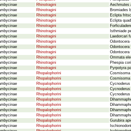
ambycinae
Rhinotragini
Aechmutes a
ambycinae
Rhinotragini
Bromiades b
ambycinae
Rhinotragini
Eclipta frit
ambycinae
Rhinotragini
Eclipta quad
ambycinae
Rhinotragini
Forficuladere
ambycinae
Rhinotragini
Isthmiade pe
ambycinae
Rhinotragini
Laedorcari fu
ambycinae
Rhinotragini
Odontocera d
ambycinae
Rhinotragini
Odontocera f
ambycinae
Rhinotragini
Odontocera t
ambycinae
Rhinotragini
Ommata ele
ambycinae
Rhinotragini
Phespia cor
ambycinae
Rhinotragini
Pyrpotyra p
ambycinae
Rhopalophorini
Cosmisoma p
ambycinae
Rhopalophorini
Cosmisoma 
ambycinae
Rhopalophorini
Cycnoderus 
ambycinae
Rhopalophorini
Cycnoderus 
ambycinae
Rhopalophorini
Cycnoderus 
ambycinae
Rhopalophorini
Dihammaphor
ambycinae
Rhopalophorini
Dihammaphor
ambycinae
Rhopalophorini
Dihammaphor
ambycinae
Rhopalophorini
Dihammaphor
ambycinae
Rhopalophorini
Gurubira api
ambycinae
Rhopalophorini
Ischionodon