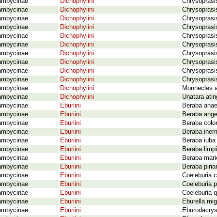
ambycinae
Dichophyiini
Chrysoprasis
ambycinae
Dichophyiini
Chrysoprasi
ambycinae
Dichophyiini
Chrysoprasi
ambycinae
Dichophyiini
Chrysoprasis
ambycinae
Dichophyiini
Chrysoprasis
ambycinae
Dichophyiini
Chrysoprasi
ambycinae
Dichophyiini
Chrysoprasi
ambycinae
Dichophyiini
Chrysoprasi
ambycinae
Dichophyiini
Chrysoprasis
ambycinae
Dichophyiini
Chrysoprasis
ambycinae
Dichophyiini
Monnecles ap
ambycinae
Dichophyiini
Unatara ati
ambycinae
Eburiini
Beraba anae
ambycinae
Eburiini
Beraba ange
ambycinae
Eburiini
Beraba colo
ambycinae
Eburiini
Beraba inerm
ambycinae
Eburiini
Beraba iuba
ambycinae
Eburiini
Beraba limp
ambycinae
Eburiini
Beraba mari
ambycinae
Eburiini
Beraba piria
ambycinae
Eburiini
Coeleburia c
ambycinae
Eburiini
Coeleburia p
ambycinae
Eburiini
Coeleburia q
ambycinae
Eburiini
Eburella mig
ambycinae
Eburiini
Eburodacrys