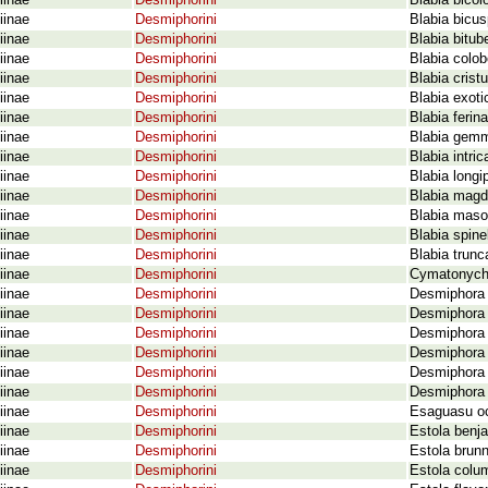
iinae
Desmiphorini
Blabia bicol
iinae
Desmiphorini
Blabia bicus
iinae
Desmiphorini
Blabia bitub
iinae
Desmiphorini
Blabia colo
iinae
Desmiphorini
Blabia crist
iinae
Desmiphorini
Blabia exoti
iinae
Desmiphorini
Blabia ferin
iinae
Desmiphorini
Blabia gemm
iinae
Desmiphorini
Blabia intri
iinae
Desmiphorini
Blabia longi
iinae
Desmiphorini
Blabia magd
iinae
Desmiphorini
Blabia mason
iinae
Desmiphorini
Blabia spine
iinae
Desmiphorini
Blabia trunc
iinae
Desmiphorini
Cymatonycha
iinae
Desmiphorini
Desmiphora
iinae
Desmiphorini
Desmiphora 
iinae
Desmiphorini
Desmiphora f
iinae
Desmiphorini
Desmiphora hi
iinae
Desmiphorini
Desmiphora 
iinae
Desmiphorini
Desmiphora t
iinae
Desmiphorini
Esaguasu oc
iinae
Desmiphorini
Estola benj
iinae
Desmiphorini
Estola brun
iinae
Desmiphorini
Estola colu