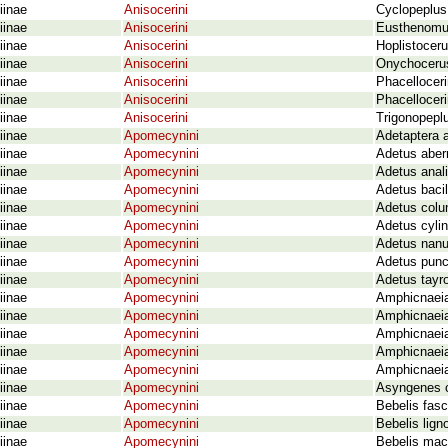
iinae
Anisocerini
Cyclopeplus
iinae
Anisocerini
Eusthenomus
iinae
Anisocerini
Hoplistocer
iinae
Anisocerini
Onychocerus
iinae
Anisocerini
Phacellocer
iinae
Anisocerini
Phacelloceri
iinae
Anisocerini
Trigonopeplu
iinae
Apomecynini
Adetaptera a
iinae
Apomecynini
Adetus aber
iinae
Apomecynini
Adetus anal
iinae
Apomecynini
Adetus bacil
iinae
Apomecynini
Adetus colu
iinae
Apomecynini
Adetus cylin
iinae
Apomecynini
Adetus nanu
iinae
Apomecynini
Adetus punc
iinae
Apomecynini
Adetus tayr
iinae
Apomecynini
Amphicnaeia 
iinae
Apomecynini
Amphicnaeia
iinae
Apomecynini
Amphicnaeia 
iinae
Apomecynini
Amphicnaeia
iinae
Apomecynini
Amphicnaeia
iinae
Apomecynini
Asyngenes c
iinae
Apomecynini
Bebelis fasc
iinae
Apomecynini
Bebelis lig
iinae
Apomecynini
Bebelis macu