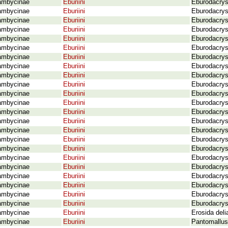
ambycinae
Eburiini
Eburodacrys 
ambycinae
Eburiini
Eburodacrys 
ambycinae
Eburiini
Eburodacrys
ambycinae
Eburiini
Eburodacrys
ambycinae
Eburiini
Eburodacrys
ambycinae
Eburiini
Eburodacrys
ambycinae
Eburiini
Eburodacrys 
ambycinae
Eburiini
Eburodacrys
ambycinae
Eburiini
Eburodacrys
ambycinae
Eburiini
Eburodacrys
ambycinae
Eburiini
Eburodacrys
ambycinae
Eburiini
Eburodacrys
ambycinae
Eburiini
Eburodacrys 
ambycinae
Eburiini
Eburodacrys
ambycinae
Eburiini
Eburodacrys 
ambycinae
Eburiini
Eburodacrys
ambycinae
Eburiini
Eburodacrys
ambycinae
Eburiini
Eburodacrys
ambycinae
Eburiini
Eburodacrys 
ambycinae
Eburiini
Eburodacrys 
ambycinae
Eburiini
Eburodacrys
ambycinae
Eburiini
Eburodacrys 
ambycinae
Eburiini
Eburodacrys
ambycinae
Eburiini
Erosida del
ambycinae
Eburiini
Pantomallus