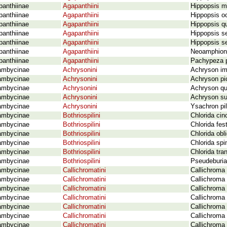
panthiinae
Agapanthiini
Hippopsis m
panthiinae
Agapanthiini
Hippopsis oc
panthiinae
Agapanthiini
Hippopsis qu
panthiinae
Agapanthiini
Hippopsis s
panthiinae
Agapanthiini
Hippopsis s
panthiinae
Agapanthiini
Neoamphion 
panthiinae
Agapanthiini
Pachypeza p
ambycinae
Achrysonini
Achryson im
ambycinae
Achrysonini
Achryson pi
ambycinae
Achrysonini
Achryson qu
ambycinae
Achrysonini
Achryson su
ambycinae
Achrysonini
Ysachron pi
ambycinae
Bothriospilini
Chlorida cin
ambycinae
Bothriospilini
Chlorida fes
ambycinae
Bothriospilini
Chlorida obl
ambycinae
Bothriospilini
Chlorida spi
ambycinae
Bothriospilini
Chlorida tra
ambycinae
Bothriospilini
Pseudeburia 
ambycinae
Callichromatini
Callichroma 
ambycinae
Callichromatini
Callichroma
ambycinae
Callichromatini
Callichroma 
ambycinae
Callichromatini
Callichroma 
ambycinae
Callichromatini
Callichroma 
ambycinae
Callichromatini
Callichroma
ambycinae
Callichromatini
Callichroma 