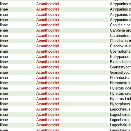
iinae
Acanthocinini
Atrypanius 
iinae
Acanthocinini
Atrypanius p
iinae
Acanthocinini
Atrypanius 
iinae
Acanthocinini
Atrypanius s
iinae
Acanthocinini
Canidia cinc
iinae
Acanthocinini
Carphina arc
iinae
Acanthocinini
Carphontes 
iinae
Acanthocinini
Cleodoxus a
iinae
Acanthocinini
Cleodoxus c
iinae
Acanthocinini
Cosmotoma 
iinae
Acanthocinini
Eutrypanus 
iinae
Acanthocinini
Exalcidion 
iinae
Acanthocinini
Granastyoch
iinae
Acanthocinini
Granastyochu
iinae
Acanthocinini
Hamatastus 
iinae
Acanthocinini
Hamatastus
iinae
Acanthocinini
Hylettus coe
iinae
Acanthocinini
Hylettus ere
iinae
Acanthocinini
Hylettus hie
iinae
Acanthocinini
Hyperplatys
iinae
Acanthocinini
Lagocheirus 
iinae
Acanthocinini
Lagocheirus 
iinae
Acanthocinini
Lagocheirus 
iinae
Acanthocinini
Lagocheirus
iinae
Acanthocinini
Lagocheirus