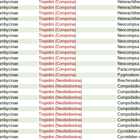
ambycinae
Tropidini (Compsina)
Heterachthes
ambycinae
Tropidini (Compsina)
Heterachthe
ambycinae
Tropidini (Compsina)
Heterachthes
ambycinae
Tropidini (Compsina)
Heterachthe
ambycinae
Tropidini (Compsina)
Neocompsa e
ambycinae
Tropidini (Compsina)
Neocompsa g
ambycinae
Tropidini (Compsina)
Neocompsa l
ambycinae
Tropidini (Compsina)
Neocompsa lo
ambycinae
Tropidini (Compsina)
Neocompsa 
ambycinae
Tropidini (Compsina)
Neocompsa o
ambycinae
Tropidini (Compsina)
Neocompsa 
ambycinae
Tropidini (Compsina)
Neocompsa t
ambycinae
Tropidini (Compsina)
Paracompsa 
ambycinae
Tropidini (Compsina)
Pygmodeon 
ambycinae
Tropidini (Neoibidionina)
Brechmoidion
ambycinae
Tropidini (Neoibidionina)
Compsibidion
ambycinae
Tropidini (Neoibidionina)
Compsibidio
ambycinae
Tropidini (Neoibidionina)
Compsibidion
ambycinae
Tropidini (Neoibidionina)
Compsibidio
ambycinae
Tropidini (Neoibidionina)
Compsibidio
ambycinae
Tropidini (Neoibidionina)
Compsibidio
ambycinae
Tropidini (Neoibidionina)
Compsibidi
ambycinae
Tropidini (Neoibidionina)
Compsibidio
ambycinae
Tropidini (Neoibidionina)
Cycnidolon 
ambycinae
Tropidini (Neoibidionina)
Cycnidolon 