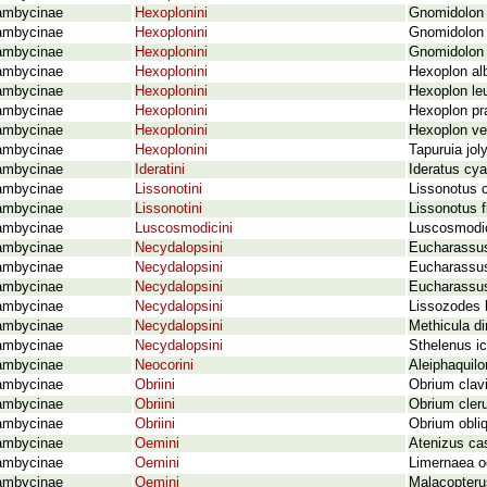
ambycinae
Hexoplonini
Gnomidolon o
ambycinae
Hexoplonini
Gnomidolon 
ambycinae
Hexoplonini
Gnomidolon 
ambycinae
Hexoplonini
Hexoplon al
ambycinae
Hexoplonini
Hexoplon le
ambycinae
Hexoplonini
Hexoplon pr
ambycinae
Hexoplonini
Hexoplon v
ambycinae
Hexoplonini
Tapuruia jol
ambycinae
Ideratini
Ideratus cy
ambycinae
Lissonotini
Lissonotus c
ambycinae
Lissonotini
Lissonotus 
ambycinae
Luscosmodicini
Luscosmodic
ambycinae
Necydalopsini
Eucharassus 
ambycinae
Necydalopsini
Eucharassus
ambycinae
Necydalopsini
Eucharassus 
ambycinae
Necydalopsini
Lissozodes b
ambycinae
Necydalopsini
Methicula d
ambycinae
Necydalopsini
Sthelenus i
ambycinae
Neocorini
Aleiphaquil
ambycinae
Obriini
Obrium clavi
ambycinae
Obriini
Obrium cler
ambycinae
Obriini
Obrium obli
ambycinae
Oemini
Atenizus ca
ambycinae
Oemini
Limernaea o
ambycinae
Oemini
Malacopterus