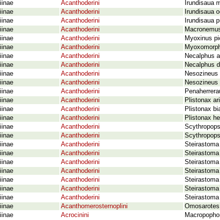
iinae
Acanthoderini
Irundisaua m
iinae
Acanthoderini
Irundisaua o
iinae
Acanthoderini
Irundisaua p
iinae
Acanthoderini
Macronemus 
iinae
Acanthoderini
Myoxinus pi
iinae
Acanthoderini
Myoxomorpha
iinae
Acanthoderini
Necalphus a
iinae
Acanthoderini
Necalphus 
iinae
Acanthoderini
Nesozineus 
iinae
Acanthoderini
Nesozineus 
iinae
Acanthoderini
Penaherrerau
iinae
Acanthoderini
Plistonax a
iinae
Acanthoderini
Plistonax bi
iinae
Acanthoderini
Plistonax he
iinae
Acanthoderini
Scythropops
iinae
Acanthoderini
Scythropopsi
iinae
Acanthoderini
Steirastoma
iinae
Acanthoderini
Steirastoma 
iinae
Acanthoderini
Steirastoma
iinae
Acanthoderini
Steirastoma
iinae
Acanthoderini
Steirastoma
iinae
Acanthoderini
Steirastoma
iinae
Acanthoderini
Steirastoma 
iinae
Acanthomerosternoplini
Omosarotes 
iinae
Acrocinini
Macropophor