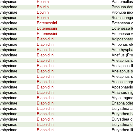
ambycinae
Eburiini
Pantomallus 
ambycinae
Eburiini
Pronuba dori
ambycinae
Eburiini
Pronuba inc
ambycinae
Eburiini
Susuacanga 
ambycinae
Ectenessini
Ectenessa c
ambycinae
Ectenessini
Ectenessa lu
ambycinae
Ectenessini
Ectenessa w
ambycinae
Elaphidiini
Adiposphaer
ambycinae
Elaphidiini
Ambonus ele
ambycinae
Elaphidiini
Amethysphae
ambycinae
Elaphidiini
Aneflus (Pro
ambycinae
Elaphidiini
Anelaphus c
ambycinae
Elaphidiini
Anelaphus f
ambycinae
Elaphidiini
Anelaphus s
ambycinae
Elaphidiini
Anelaphus s
ambycinae
Elaphidiini
Anopliomorph
ambycinae
Elaphidiini
Aposphaerion
ambycinae
Elaphidiini
Atharsus ni
ambycinae
Elaphidiini
Atylostagma
ambycinae
Elaphidiini
Enaphalodes
ambycinae
Elaphidiini
Eurysthea a
ambycinae
Elaphidiini
Eurysthea b
ambycinae
Elaphidiini
Eurysthea c
ambycinae
Elaphidiini
Eurysthea cr
ambycinae
Elaphidiini
Eurysthea l