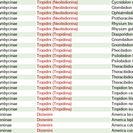
ambycinae
Tropidini (Neoibidionina)
Cycnidolon 
ambycinae
Tropidini (Neoibidionina)
Glomibidion 
ambycinae
Tropidini (Neoibidionina)
Ophtalmibid
ambycinae
Tropidini (Neoibidionina)
Prothoracibi
ambycinae
Tropidini (Neoibidionina)
Rhysium biv
ambycinae
Tropidini (Neoibidionina)
Rhysium gut
ambycinae
Tropidini (Tropidiina)
Diasporidion
ambycinae
Tropidini (Tropidiina)
Gnomibidion
ambycinae
Tropidini (Tropidiina)
Gnomibidion
ambycinae
Tropidini (Tropidiina)
Phocibidion
ambycinae
Tropidini (Tropidiina)
Psiloibidion
ambycinae
Tropidini (Tropidiina)
Psiloibidion
ambycinae
Tropidini (Tropidiina)
Thoracibidio
ambycinae
Tropidini (Tropidiina)
Thoracibidi
ambycinae
Tropidini (Tropidiina)
Thoracibidio
ambycinae
Tropidini (Tropidiina)
Thoracibidi
ambycinae
Tropidini (Tropidiina)
Tropidion b
ambycinae
Tropidini (Tropidiina)
Tropidion ce
ambycinae
Tropidini (Tropidiina)
Tropidion li
ambycinae
Tropidini (Tropidiina)
Tropidion ne
ambycinae
Tropidini (Tropidiina)
Tropidion su
eniinae
Disteniini
America bico
eniinae
Disteniini
America bipl
eniinae
Disteniini
America colu
eniinae
Disteniini
America cune