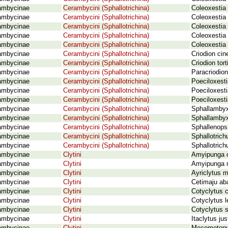
ambycinae
Cerambycini (Sphallotrichina)
Coleoxestia
ambycinae
Cerambycini (Sphallotrichina)
Coleoxestia 
ambycinae
Cerambycini (Sphallotrichina)
Coleoxestia
ambycinae
Cerambycini (Sphallotrichina)
Coleoxestia
ambycinae
Cerambycini (Sphallotrichina)
Coleoxestia 
ambycinae
Cerambycini (Sphallotrichina)
Criodion cin
ambycinae
Cerambycini (Sphallotrichina)
Criodion tor
ambycinae
Cerambycini (Sphallotrichina)
Paracriodion
ambycinae
Cerambycini (Sphallotrichina)
Poeciloxesti
ambycinae
Cerambycini (Sphallotrichina)
Poeciloxest
ambycinae
Cerambycini (Sphallotrichina)
Poeciloxesti
ambycinae
Cerambycini (Sphallotrichina)
Sphallambyx
ambycinae
Cerambycini (Sphallotrichina)
Sphallambyx 
ambycinae
Cerambycini (Sphallotrichina)
Sphallenopsi
ambycinae
Cerambycini (Sphallotrichina)
Sphallotrich
ambycinae
Cerambycini (Sphallotrichina)
Sphallotrich
ambycinae
Clytini
Amyipunga c
ambycinae
Clytini
Amyipunga m
ambycinae
Clytini
Ayriclytus m
ambycinae
Clytini
Cetimaju aba
ambycinae
Clytini
Cotyclytus c
ambycinae
Clytini
Cotyclytus l
ambycinae
Clytini
Cotyclytus 
ambycinae
Clytini
Itaclytus jus