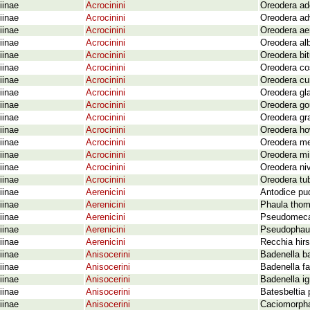
iinae
Acrocinini
Oreodera ad
iinae
Acrocinini
Oreodera ad
iinae
Acrocinini
Oreodera ae
iinae
Acrocinini
Oreodera al
iinae
Acrocinini
Oreodera bi
iinae
Acrocinini
Oreodera co
iinae
Acrocinini
Oreodera cu
iinae
Acrocinini
Oreodera gla
iinae
Acrocinini
Oreodera gou
iinae
Acrocinini
Oreodera gra
iinae
Acrocinini
Oreodera ho
iinae
Acrocinini
Oreodera me
iinae
Acrocinini
Oreodera mi
iinae
Acrocinini
Oreodera niv
iinae
Acrocinini
Oreodera tu
iinae
Aerenicini
Antodice pu
iinae
Aerenicini
Phaula thom
iinae
Aerenicini
Pseudomecas 
iinae
Aerenicini
Pseudophaul
iinae
Aerenicini
Recchia hirs
iinae
Anisocerini
Badenella b
iinae
Anisocerini
Badenella fa
iinae
Anisocerini
Badenella i
iinae
Anisocerini
Batesbeltia 
iinae
Anisocerini
Caciomorpha 