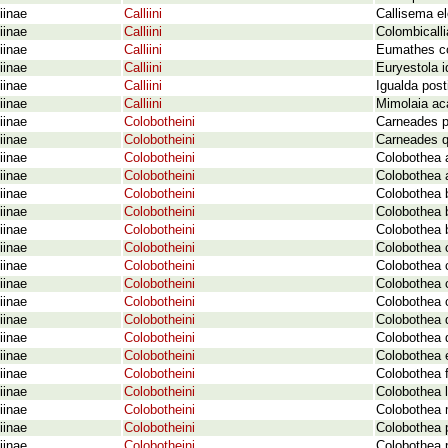
iinae
Calliini
Callisema e
iinae
Calliini
Colombicalli
iinae
Calliini
Eumathes c
iinae
Calliini
Euryestola i
iinae
Calliini
Igualda pos
iinae
Calliini
Mimolaia ac
iinae
Colobotheini
Carneades p
iinae
Colobotheini
Carneades qu
iinae
Colobotheini
Colobothea 
iinae
Colobotheini
Colobothea a
iinae
Colobotheini
Colobothea b
iinae
Colobotheini
Colobothea 
iinae
Colobotheini
Colobothea b
iinae
Colobotheini
Colobothea 
iinae
Colobotheini
Colobothea 
iinae
Colobotheini
Colobothea 
iinae
Colobotheini
Colobothea 
iinae
Colobotheini
Colobothea 
iinae
Colobotheini
Colobothea 
iinae
Colobotheini
Colobothea e
iinae
Colobotheini
Colobothea f
iinae
Colobotheini
Colobothea 
iinae
Colobotheini
Colobothea m
iinae
Colobotheini
Colobothea p
iinae
Colobotheini
Colobothea p