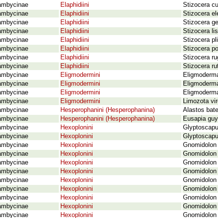
ambycinae
Elaphidiini
Stizocera c
ambycinae
Elaphidiini
Stizocera el
ambycinae
Elaphidiini
Stizocera ge
ambycinae
Elaphidiini
Stizocera li
ambycinae
Elaphidiini
Stizocera pl
ambycinae
Elaphidiini
Stizocera po
ambycinae
Elaphidiini
Stizocera ru
ambycinae
Elaphidiini
Stizocera r
ambycinae
Eligmodermini
Eligmoderma
ambycinae
Eligmodermini
Eligmoderma 
ambycinae
Eligmodermini
Eligmoderma
ambycinae
Eligmodermini
Limozota vi
ambycinae
Hesperophanini (Hesperophanina)
Alastos bate
ambycinae
Hesperophanini (Hesperophanina)
Eusapia guy
ambycinae
Hexoplonini
Glyptoscapu
ambycinae
Hexoplonini
Glyptoscapus
ambycinae
Hexoplonini
Gnomidolon 
ambycinae
Hexoplonini
Gnomidolon 
ambycinae
Hexoplonini
Gnomidolon 
ambycinae
Hexoplonini
Gnomidolon 
ambycinae
Hexoplonini
Gnomidolon 
ambycinae
Hexoplonini
Gnomidolon 
ambycinae
Hexoplonini
Gnomidolon 
ambycinae
Hexoplonini
Gnomidolon 
ambycinae
Hexoplonini
Gnomidolon 