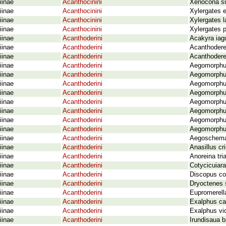
iinae
Acanthocinini
Xenocona su
iinae
Acanthocinini
Xylergates e
iinae
Acanthocinini
Xylergates 
iinae
Acanthocinini
Xylergates p
iinae
Acanthoderini
Acakyra iagu
iinae
Acanthoderini
Acanthodere
iinae
Acanthoderini
Acanthodere
iinae
Acanthoderini
Aegomorphus
iinae
Acanthoderini
Aegomorphus
iinae
Acanthoderini
Aegomorphus
iinae
Acanthoderini
Aegomorphus
iinae
Acanthoderini
Aegomorphus
iinae
Acanthoderini
Aegomorphus
iinae
Acanthoderini
Aegomorphus
iinae
Acanthoderini
Aegomorphus
iinae
Acanthoderini
Aegoschema 
iinae
Acanthoderini
Anasillus cr
iinae
Acanthoderini
Anoreina tri
iinae
Acanthoderini
Cotycicuiara
iinae
Acanthoderini
Discopus c
iinae
Acanthoderini
Dryoctenes 
iinae
Acanthoderini
Eupromerella 
iinae
Acanthoderini
Exalphus ca
iinae
Acanthoderini
Exalphus vic
iinae
Acanthoderini
Irundisaua b