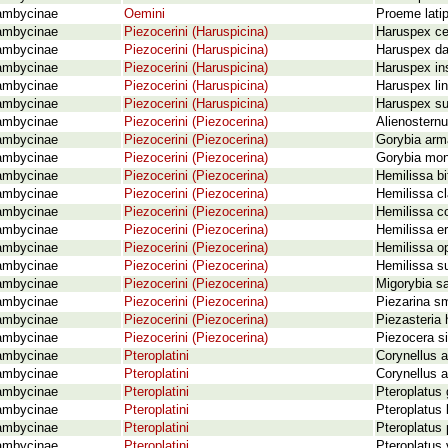
ambycinae
Oemini
Proeme latip
ambycinae
Piezocerini (Haruspicina)
Haruspex ce
ambycinae
Piezocerini (Haruspicina)
Haruspex da
ambycinae
Piezocerini (Haruspicina)
Haruspex in
ambycinae
Piezocerini (Haruspicina)
Haruspex li
ambycinae
Piezocerini (Haruspicina)
Haruspex su
ambycinae
Piezocerini (Piezocerina)
Alienosternu
ambycinae
Piezocerini (Piezocerina)
Gorybia arm
ambycinae
Piezocerini (Piezocerina)
Gorybia mon
ambycinae
Piezocerini (Piezocerina)
Hemilissa bi
ambycinae
Piezocerini (Piezocerina)
Hemilissa c
ambycinae
Piezocerini (Piezocerina)
Hemilissa c
ambycinae
Piezocerini (Piezocerina)
Hemilissa e
ambycinae
Piezocerini (Piezocerina)
Hemilissa o
ambycinae
Piezocerini (Piezocerina)
Hemilissa su
ambycinae
Piezocerini (Piezocerina)
Migorybia sa
ambycinae
Piezocerini (Piezocerina)
Piezarina s
ambycinae
Piezocerini (Piezocerina)
Piezasteria 
ambycinae
Piezocerini (Piezocerina)
Piezocera si
ambycinae
Pteroplatini
Corynellus a
ambycinae
Pteroplatini
Corynellus a
ambycinae
Pteroplatini
Pteroplatus 
ambycinae
Pteroplatini
Pteroplatus 
ambycinae
Pteroplatini
Pteroplatus
ambycinae
Pteroplatini
Pteroplatus 