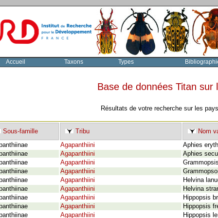
Accueil
Taxons
Types
Bibliographi
Base de données Titan sur
Résultats de votre recherche sur les pay
Sous-famille
Tribu
Nom va
panthiinae
Agapanthiini
Aphies eryt
panthiinae
Agapanthiini
Aphies secu
panthiinae
Agapanthiini
Grammopsis 
panthiinae
Agapanthiini
Grammopsoid
panthiinae
Agapanthiini
Helvina lanu
panthiinae
Agapanthiini
Helvina stra
panthiinae
Agapanthiini
Hippopsis br
panthiinae
Agapanthiini
Hippopsis fr
panthiinae
Agapanthiini
Hippopsis le