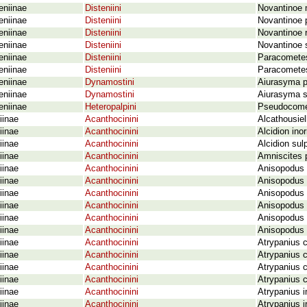
eniinae
Disteniini
Novantinoe 
eniinae
Disteniini
Novantinoe p
eniinae
Disteniini
Novantinoe r
eniinae
Disteniini
Novantinoe 
eniinae
Disteniini
Paracometes
eniinae
Disteniini
Paracometes
eniinae
Dynamostini
Aiurasyma po
eniinae
Dynamostini
Aiurasyma s
eniinae
Heteropalpini
Pseudocomet
iinae
Acanthocinini
Alcathousiel
iinae
Acanthocinini
Alcidion in
iinae
Acanthocinini
Alcidion sul
iinae
Acanthocinini
Amniscites p
iinae
Acanthocinini
Anisopodus
iinae
Acanthocinini
Anisopodus 
iinae
Acanthocinini
Anisopodus 
iinae
Acanthocinini
Anisopodus 
iinae
Acanthocinini
Anisopodus 
iinae
Acanthocinini
Anisopodus 
iinae
Acanthocinini
Atrypanius 
iinae
Acanthocinini
Atrypanius 
iinae
Acanthocinini
Atrypanius c
iinae
Acanthocinini
Atrypanius c
iinae
Acanthocinini
Atrypanius 
iinae
Acanthocinini
Atrypanius i