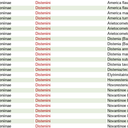
eniinae
Disteniini
America flav
eniinae
Disteniini
America flavo
eniinae
Disteniini
America mar
eniinae
Disteniini
America tumid
eniinae
Disteniini
Arietocomet
eniinae
Disteniini
Arietocomet
eniinae
Disteniini
Arietocomet
eniinae
Disteniini
Distenia (Ba
eniinae
Disteniini
Distenia (Ba
eniinae
Disteniini
Distenia annu
eniinae
Disteniini
Distenia ma
eniinae
Disteniini
Distenia sut
eniinae
Disteniini
Distenia tav
eniinae
Disteniini
Disteniaztec
eniinae
Disteniini
Elytrimitatr
eniinae
Disteniini
Hovoresteni
eniinae
Disteniini
Hovorestenia
eniinae
Disteniini
Novantinoe a
eniinae
Disteniini
Novantinoe 
eniinae
Disteniini
Novantinoe 
eniinae
Disteniini
Novantinoe 
eniinae
Disteniini
Novantinoe 
eniinae
Disteniini
Novantinoe 
eniinae
Disteniini
Novantinoe 
eniinae
Disteniini
Novantinoe m