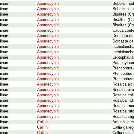
iinae
Apomecynini
Bebelis mod
iinae
Apomecynini
Bebelis pic
iinae
Apomecynini
Bisaltes (Cr
iinae
Apomecynini
Bisaltes (Cr
iinae
Apomecynini
Bisaltes (Cr
iinae
Apomecynini
Cauca conte
iinae
Apomecynini
Dorcasta cr
iinae
Apomecynini
Dorcasta da
iinae
Apomecynini
Ischiolonch
iinae
Apomecynini
Ischioloncha
iinae
Apomecynini
Leptophaula
iinae
Apomecynini
Paraesylacr
iinae
Apomecynini
Ptericoptus
iinae
Apomecynini
Ptericoptus 
iinae
Apomecynini
Ptericoptus 
iinae
Apomecynini
Rosalba alc
iinae
Apomecynini
Rosalba bira
iinae
Apomecynini
Rosalba col
iinae
Apomecynini
Rosalba indi
iinae
Apomecynini
Rosalba mac
iinae
Apomecynini
Rosalba rufo
iinae
Apomecynini
Rosalba sti
iinae
Calliini
Amucallia c
iinae
Calliini
Callia galle
iinae
Calliini
Callia punct