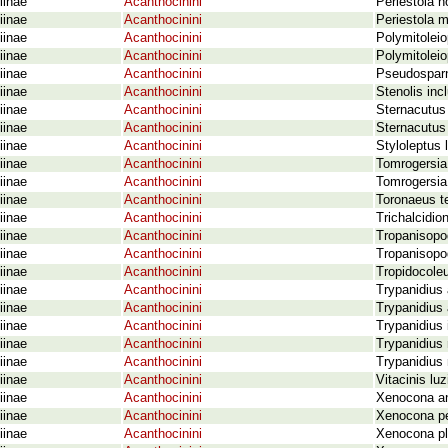
iinae
Acanthocinini
Periestola 
iinae
Acanthocinini
Periestola 
iinae
Acanthocinini
Polymitoleio
iinae
Acanthocinini
Polymitoleio
iinae
Acanthocinini
Pseudosparn
iinae
Acanthocinini
Stenolis inc
iinae
Acanthocinini
Sternacutus 
iinae
Acanthocinini
Sternacutus 
iinae
Acanthocinini
Styloleptus 
iinae
Acanthocinini
Tomrogersia
iinae
Acanthocinini
Tomrogersia
iinae
Acanthocinini
Toronaeus t
iinae
Acanthocinini
Trichalcidio
iinae
Acanthocinini
Tropanisopo
iinae
Acanthocinini
Tropanisopo
iinae
Acanthocinini
Tropidocole
iinae
Acanthocinini
Trypanidius
iinae
Acanthocinini
Trypanidius a
iinae
Acanthocinini
Trypanidius 
iinae
Acanthocinini
Trypanidius 
iinae
Acanthocinini
Trypanidius 
iinae
Acanthocinini
Vitacinis lu
iinae
Acanthocinini
Xenocona an
iinae
Acanthocinini
Xenocona pe
iinae
Acanthocinini
Xenocona pl