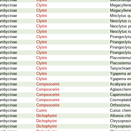
ambycinae
Clytini
Mecometopus
ambycinae
Clytini
Megacyllene
ambycinae
Clytini
Megacyllene
ambycinae
Clytini
Miriclytus q
ambycinae
Clytini
Neoclytus ca
ambycinae
Clytini
Neoclytus pu
ambycinae
Clytini
Neoclytus ru
ambycinae
Clytini
Pirangoclytu
ambycinae
Clytini
Pirangoclytu
ambycinae
Clytini
Pirangoclytu
ambycinae
Clytini
Pirangoclytu
ambycinae
Clytini
Placosternus
ambycinae
Clytini
Placosternus
ambycinae
Clytini
Tanyochraet
ambycinae
Clytini
Ygapema arix
ambycinae
Clytini
Ygapema erra
ambycinae
Compsocerini
Acabyara ar
ambycinae
Compsocerini
Aglaoschem
ambycinae
Compsocerini
Caperonotus 
ambycinae
Compsocerini
Cosmoplatidi
ambycinae
Compsocerini
Orthostoma 
ambycinae
Curiini
Curius chem
ambycinae
Dichophyiini
Alloesia chl
ambycinae
Dichophyiini
Chrysoprasis
ambycinae
Dichophyiini
Chrysoprasi