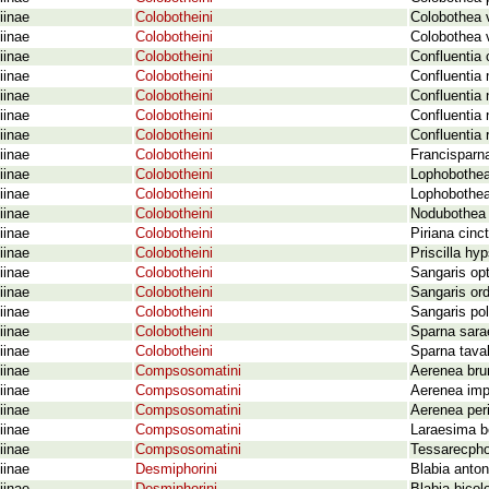
iinae
Colobotheini
Colobothea 
iinae
Colobotheini
Colobothea v
iinae
Colobotheini
Confluentia 
iinae
Colobotheini
Confluentia
iinae
Colobotheini
Confluentia 
iinae
Colobotheini
Confluentia 
iinae
Colobotheini
Confluentia 
iinae
Colobotheini
Francisparn
iinae
Colobotheini
Lophobothea
iinae
Colobotheini
Lophobothea 
iinae
Colobotheini
Nodubothea 
iinae
Colobotheini
Piriana cinc
iinae
Colobotheini
Priscilla h
iinae
Colobotheini
Sangaris op
iinae
Colobotheini
Sangaris or
iinae
Colobotheini
Sangaris po
iinae
Colobotheini
Sparna sara
iinae
Colobotheini
Sparna tavak
iinae
Compsosomatini
Aerenea br
iinae
Compsosomatini
Aerenea imp
iinae
Compsosomatini
Aerenea per
iinae
Compsosomatini
Laraesima b
iinae
Compsosomatini
Tessarecpho
iinae
Desmiphorini
Blabia anto