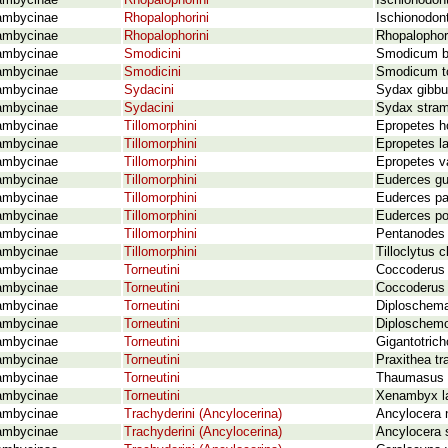
ambycinae
Rhopalophorini
Ischionodont
ambycinae
Rhopalophorini
Ischionodont
ambycinae
Rhopalophorini
Rhopalophor
ambycinae
Smodicini
Smodicum b
ambycinae
Smodicini
Smodicum tor
ambycinae
Sydacini
Sydax gibbu
ambycinae
Sydacini
Sydax stram
ambycinae
Tillomorphini
Epropetes h
ambycinae
Tillomorphini
Epropetes la
ambycinae
Tillomorphini
Epropetes va
ambycinae
Tillomorphini
Euderces gue
ambycinae
Tillomorphini
Euderces pa
ambycinae
Tillomorphini
Euderces po
ambycinae
Tillomorphini
Pentanodes 
ambycinae
Tillomorphini
Tilloclytus 
ambycinae
Torneutini
Coccoderus
ambycinae
Torneutini
Coccoderus 
ambycinae
Torneutini
Diploschema
ambycinae
Torneutini
Diploschemo
ambycinae
Torneutini
Gigantotrich
ambycinae
Torneutini
Praxithea t
ambycinae
Torneutini
Thaumasus g
ambycinae
Torneutini
Xenambyx la
ambycinae
Trachyderini (Ancylocerina)
Ancylocera n
ambycinae
Trachyderini (Ancylocerina)
Ancylocera 