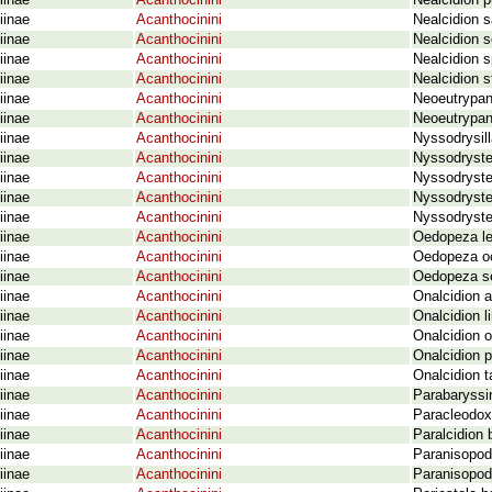
iinae
Acanthocinini
Nealcidion 
iinae
Acanthocinini
Nealcidion s
iinae
Acanthocinini
Nealcidion 
iinae
Acanthocinini
Nealcidion 
iinae
Acanthocinini
Nealcidion st
iinae
Acanthocinini
Neoeutrypan
iinae
Acanthocinini
Neoeutrypan
iinae
Acanthocinini
Nyssodrysil
iinae
Acanthocinini
Nyssodryste
iinae
Acanthocinini
Nyssodryste
iinae
Acanthocinini
Nyssodryste
iinae
Acanthocinini
Nyssodryste
iinae
Acanthocinini
Oedopeza le
iinae
Acanthocinini
Oedopeza oce
iinae
Acanthocinini
Oedopeza se
iinae
Acanthocinini
Onalcidion 
iinae
Acanthocinini
Onalcidion l
iinae
Acanthocinini
Onalcidion 
iinae
Acanthocinini
Onalcidion p
iinae
Acanthocinini
Onalcidion t
iinae
Acanthocinini
Parabaryssin
iinae
Acanthocinini
Paracleodox
iinae
Acanthocinini
Paralcidion 
iinae
Acanthocinini
Paranisopod
iinae
Acanthocinini
Paranisopod