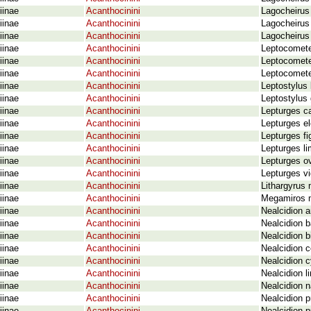
iinae
Acanthocinini
Lagocheirus 
iinae
Acanthocinini
Lagocheirus 
iinae
Acanthocinini
Lagocheirus
iinae
Acanthocinini
Leptocomete
iinae
Acanthocinini
Leptocomete
iinae
Acanthocinini
Leptocomete
iinae
Acanthocinini
Leptostylus
iinae
Acanthocinini
Leptostylus
iinae
Acanthocinini
Lepturges c
iinae
Acanthocinini
Lepturges e
iinae
Acanthocinini
Lepturges f
iinae
Acanthocinini
Lepturges l
iinae
Acanthocinini
Lepturges o
iinae
Acanthocinini
Lepturges vi
iinae
Acanthocinini
Lithargyrus
iinae
Acanthocinini
Megamiros 
iinae
Acanthocinini
Nealcidion 
iinae
Acanthocinini
Nealcidion b
iinae
Acanthocinini
Nealcidion b
iinae
Acanthocinini
Nealcidion c
iinae
Acanthocinini
Nealcidion cy
iinae
Acanthocinini
Nealcidion l
iinae
Acanthocinini
Nealcidion 
iinae
Acanthocinini
Nealcidion 