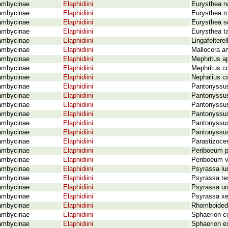
ambycinae
Elaphidiini
Eurysthea n
ambycinae
Elaphidiini
Eurysthea ro
ambycinae
Elaphidiini
Eurysthea so
ambycinae
Elaphidiini
Eurysthea t
ambycinae
Elaphidiini
Lingafeltere
ambycinae
Elaphidiini
Mallocera a
ambycinae
Elaphidiini
Mephritus ap
ambycinae
Elaphidiini
Mephritus c
ambycinae
Elaphidiini
Nephalius 
ambycinae
Elaphidiini
Pantonyssus
ambycinae
Elaphidiini
Pantonyssus
ambycinae
Elaphidiini
Pantonyssus
ambycinae
Elaphidiini
Pantonyssus
ambycinae
Elaphidiini
Pantonyssus
ambycinae
Elaphidiini
Pantonyssus
ambycinae
Elaphidiini
Parastizocer
ambycinae
Elaphidiini
Periboeum p
ambycinae
Elaphidiini
Periboeum v
ambycinae
Elaphidiini
Psyrassa lu
ambycinae
Elaphidiini
Psyrassa te
ambycinae
Elaphidiini
Psyrassa un
ambycinae
Elaphidiini
Psyrassa xe
ambycinae
Elaphidiini
Rhomboidede
ambycinae
Elaphidiini
Sphaerion c
ambycinae
Elaphidiini
Sphaerion 