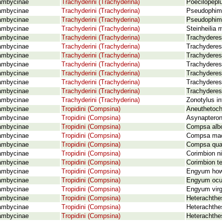
ambycinae
Trachyderini (Trachyderina)
Poecilopeplu
ambycinae
Trachyderini (Trachyderina)
Pseudophimo
ambycinae
Trachyderini (Trachyderina)
Pseudophimo
ambycinae
Trachyderini (Trachyderina)
Steinheilia 
ambycinae
Trachyderini (Trachyderina)
Trachyderes
ambycinae
Trachyderini (Trachyderina)
Trachyderes
ambycinae
Trachyderini (Trachyderina)
Trachyderes
ambycinae
Trachyderini (Trachyderina)
Trachyderes 
ambycinae
Trachyderini (Trachyderina)
Trachyderes
ambycinae
Trachyderini (Trachyderina)
Trachyderes
ambycinae
Trachyderini (Trachyderina)
Trachyderes
ambycinae
Trachyderini (Trachyderina)
Zonotylus in
ambycinae
Tropidini (Compsina)
Aneuthetoch
ambycinae
Tropidini (Compsina)
Asynapteron
ambycinae
Tropidini (Compsina)
Compsa albo
ambycinae
Tropidini (Compsina)
Compsa mac
ambycinae
Tropidini (Compsina)
Compsa quad
ambycinae
Tropidini (Compsina)
Corimbion n
ambycinae
Tropidini (Compsina)
Corimbion t
ambycinae
Tropidini (Compsina)
Engyum howd
ambycinae
Tropidini (Compsina)
Engyum ocul
ambycinae
Tropidini (Compsina)
Engyum virg
ambycinae
Tropidini (Compsina)
Heterachthe
ambycinae
Tropidini (Compsina)
Heterachthe
ambycinae
Tropidini (Compsina)
Heterachth