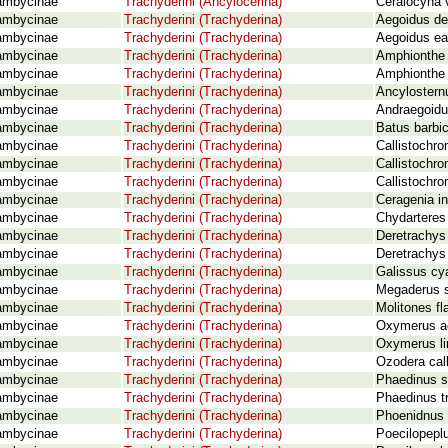
ambycinae
Trachyderini (Ancylocerina)
Ceralocyna 
ambycinae
Trachyderini (Trachyderina)
Aegoidus de
ambycinae
Trachyderini (Trachyderina)
Aegoidus ear
ambycinae
Trachyderini (Trachyderina)
Amphionthe 
ambycinae
Trachyderini (Trachyderina)
Amphionthe 
ambycinae
Trachyderini (Trachyderina)
Ancylosternu
ambycinae
Trachyderini (Trachyderina)
Andraegoidus
ambycinae
Trachyderini (Trachyderina)
Batus barbic
ambycinae
Trachyderini (Trachyderina)
Callistochro
ambycinae
Trachyderini (Trachyderina)
Callistochro
ambycinae
Trachyderini (Trachyderina)
Callistochr
ambycinae
Trachyderini (Trachyderina)
Ceragenia in
ambycinae
Trachyderini (Trachyderina)
Chydarteres 
ambycinae
Trachyderini (Trachyderina)
Deretrachys
ambycinae
Trachyderini (Trachyderina)
Deretrachys 
ambycinae
Trachyderini (Trachyderina)
Galissus cy
ambycinae
Trachyderini (Trachyderina)
Megaderus s
ambycinae
Trachyderini (Trachyderina)
Molitones fl
ambycinae
Trachyderini (Trachyderina)
Oxymerus ac
ambycinae
Trachyderini (Trachyderina)
Oxymerus li
ambycinae
Trachyderini (Trachyderina)
Ozodera call
ambycinae
Trachyderini (Trachyderina)
Phaedinus s
ambycinae
Trachyderini (Trachyderina)
Phaedinus tr
ambycinae
Trachyderini (Trachyderina)
Phoenidnus 
ambycinae
Trachyderini (Trachyderina)
Poecilopeplu