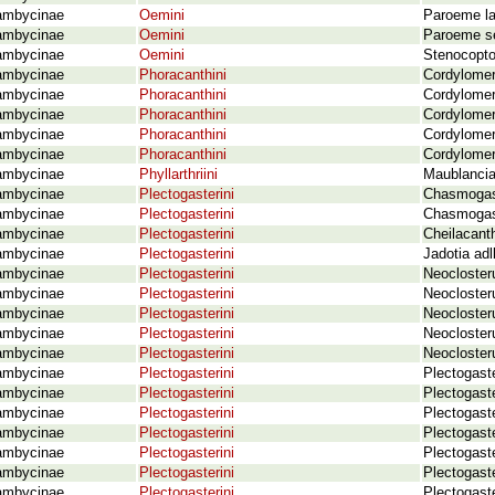
ambycinae
Oemini
Paroeme lat
ambycinae
Oemini
Paroeme se
ambycinae
Oemini
Stenocopto
ambycinae
Phoracanthini
Cordylomer
ambycinae
Phoracanthini
Cordylomer
ambycinae
Phoracanthini
Cordylomer
ambycinae
Phoracanthini
Cordylomer
ambycinae
Phoracanthini
Cordylomera
ambycinae
Phyllarthriini
Maublancia
ambycinae
Plectogasterini
Chasmogast
ambycinae
Plectogasterini
Chasmogast
ambycinae
Plectogasterini
Cheilacant
ambycinae
Plectogasterini
Jadotia adl
ambycinae
Plectogasterini
Neocloster
ambycinae
Plectogasterini
Neocloster
ambycinae
Plectogasterini
Neocloster
ambycinae
Plectogasterini
Neocloster
ambycinae
Plectogasterini
Neocloster
ambycinae
Plectogasterini
Plectogaste
ambycinae
Plectogasterini
Plectogast
ambycinae
Plectogasterini
Plectogast
ambycinae
Plectogasterini
Plectogaste
ambycinae
Plectogasterini
Plectogaste
ambycinae
Plectogasterini
Plectogast
ambycinae
Plectogasterini
Plectogast