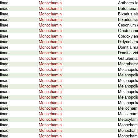
iinae
Monochamini
Anthores l
iinae
Monochamini
Batomena m
iinae
Monochamini
Bixadus sie
iinae
Monochamini
Bixadus sie
iinae
Monochamini
Cesonium c
iinae
Monochamini
Cinctohamm
iinae
Monochamini
Cordoxylami
iinae
Monochamini
Didyochamu
iinae
Monochamini
Domitia ma
iinae
Monochamini
Domitia vir
iinae
Monochamini
Guttulamia 
iinae
Monochamini
Macrohammu
iinae
Monochamini
Melanopoli
iinae
Monochamini
Melanopolia
iinae
Monochamini
Melanopoli
iinae
Monochamini
Melanopoli
iinae
Monochamini
Melanopoli
iinae
Monochamini
Melanopoli
iinae
Monochamini
Melanopolia
iinae
Monochamini
Meliochamus
iinae
Monochamini
Meliochamu
iinae
Monochamini
Metoxylamia
iinae
Monochamini
Monochamus
iinae
Monochamini
Monochamus
iinae
Monochamini
Monochamus