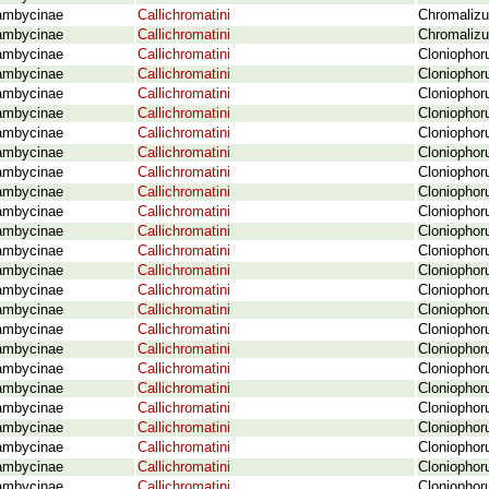
ambycinae
Callichromatini
Chromalizus
ambycinae
Callichromatini
Chromalizu
ambycinae
Callichromatini
Cloniophor
ambycinae
Callichromatini
Cloniophor
ambycinae
Callichromatini
Cloniophor
ambycinae
Callichromatini
Cloniophor
ambycinae
Callichromatini
Cloniophoru
ambycinae
Callichromatini
Cloniophor
ambycinae
Callichromatini
Cloniophoru
ambycinae
Callichromatini
Cloniophor
ambycinae
Callichromatini
Cloniophoru
ambycinae
Callichromatini
Cloniophor
ambycinae
Callichromatini
Cloniophoru
ambycinae
Callichromatini
Cloniophoru
ambycinae
Callichromatini
Cloniophor
ambycinae
Callichromatini
Cloniophor
ambycinae
Callichromatini
Cloniophor
ambycinae
Callichromatini
Cloniophor
ambycinae
Callichromatini
Cloniophor
ambycinae
Callichromatini
Cloniophor
ambycinae
Callichromatini
Cloniophor
ambycinae
Callichromatini
Cloniophor
ambycinae
Callichromatini
Cloniophoru
ambycinae
Callichromatini
Cloniophor
ambycinae
Callichromatini
Cloniophoru