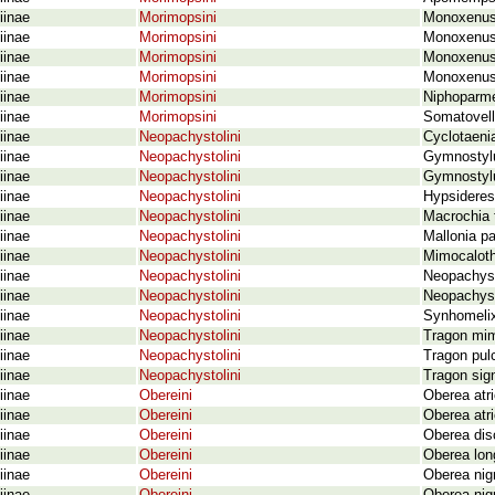
iinae
Morimopsini
Monoxenus 
iinae
Morimopsini
Monoxenus (
iinae
Morimopsini
Monoxenus 
iinae
Morimopsini
Monoxenus 
iinae
Morimopsini
Niphoparme
iinae
Morimopsini
Somatovell
iinae
Neopachystolini
Cyclotaeni
iinae
Neopachystolini
Gymnostylu
iinae
Neopachystolini
Gymnostylu
iinae
Neopachystolini
Hypsideres
iinae
Neopachystolini
Macrochia 
iinae
Neopachystolini
Mallonia p
iinae
Neopachystolini
Mimocaloth
iinae
Neopachystolini
Neopachyst
iinae
Neopachystolini
Neopachyst
iinae
Neopachystolini
Synhomelix
iinae
Neopachystolini
Tragon mim
iinae
Neopachystolini
Tragon pul
iinae
Neopachystolini
Tragon sign
iinae
Obereini
Oberea atri
iinae
Obereini
Oberea atri
iinae
Obereini
Oberea disc
iinae
Obereini
Oberea long
iinae
Obereini
Oberea nig