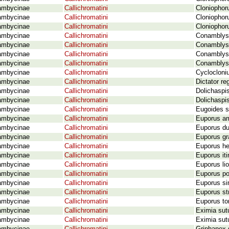
ambycinae
Callichromatini
Cloniophor
ambycinae
Callichromatini
Cloniophoru
ambycinae
Callichromatini
Cloniophoru
ambycinae
Callichromatini
Conamblys 
ambycinae
Callichromatini
Conamblys 
ambycinae
Callichromatini
Conamblys 
ambycinae
Callichromatini
Conamblys 
ambycinae
Callichromatini
Cyclocloniu
ambycinae
Callichromatini
Dictator re
ambycinae
Callichromatini
Dolichaspis
ambycinae
Callichromatini
Dolichaspi
ambycinae
Callichromatini
Eugoides su
ambycinae
Callichromatini
Euporus am
ambycinae
Callichromatini
Euporus du
ambycinae
Callichromatini
Euporus gra
ambycinae
Callichromatini
Euporus he
ambycinae
Callichromatini
Euporus iti
ambycinae
Callichromatini
Euporus li
ambycinae
Callichromatini
Euporus po
ambycinae
Callichromatini
Euporus si
ambycinae
Callichromatini
Euporus str
ambycinae
Callichromatini
Euporus to
ambycinae
Callichromatini
Eximia sutu
ambycinae
Callichromatini
Eximia sutu