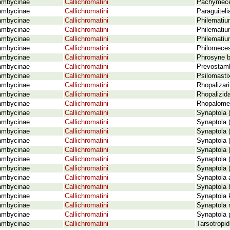
ambycinae
Callichromatini
Pachymeces
ambycinae
Callichromatini
Paraguitel
ambycinae
Callichromatini
Philematiu
ambycinae
Callichromatini
Philematium
ambycinae
Callichromatini
Philematiu
ambycinae
Callichromatini
Philomeces 
ambycinae
Callichromatini
Phrosyne br
ambycinae
Callichromatini
Prevostamb
ambycinae
Callichromatini
Psilomastix
ambycinae
Callichromatini
Rhopalizar
ambycinae
Callichromatini
Rhopalizida
ambycinae
Callichromatini
Rhopalomec
ambycinae
Callichromatini
Synaptola 
ambycinae
Callichromatini
Synaptola 
ambycinae
Callichromatini
Synaptola (
ambycinae
Callichromatini
Synaptola (
ambycinae
Callichromatini
Synaptola 
ambycinae
Callichromatini
Synaptola 
ambycinae
Callichromatini
Synaptola 
ambycinae
Callichromatini
Synaptola 
ambycinae
Callichromatini
Synaptola 
ambycinae
Callichromatini
Synaptola 
ambycinae
Callichromatini
Synaptola 
ambycinae
Callichromatini
Synaptola p
ambycinae
Callichromatini
Tarsotropid