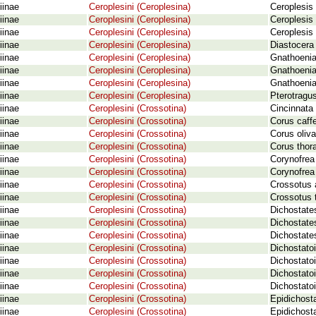
iinae
Ceroplesini (Ceroplesina)
Ceroplesis 
iinae
Ceroplesini (Ceroplesina)
Ceroplesis 
iinae
Ceroplesini (Ceroplesina)
Ceroplesis 
iinae
Ceroplesini (Ceroplesina)
Diastocera 
iinae
Ceroplesini (Ceroplesina)
Gnathoenia
iinae
Ceroplesini (Ceroplesina)
Gnathoenia 
iinae
Ceroplesini (Ceroplesina)
Gnathoeni
iinae
Ceroplesini (Ceroplesina)
Pterotragu
iinae
Ceroplesini (Crossotina)
Cincinnata
iinae
Ceroplesini (Crossotina)
Corus caff
iinae
Ceroplesini (Crossotina)
Corus oliv
iinae
Ceroplesini (Crossotina)
Corus thora
iinae
Ceroplesini (Crossotina)
Corynofrea
iinae
Ceroplesini (Crossotina)
Corynofrea 
iinae
Ceroplesini (Crossotina)
Crossotus a
iinae
Ceroplesini (Crossotina)
Crossotus t
iinae
Ceroplesini (Crossotina)
Dichostate
iinae
Ceroplesini (Crossotina)
Dichostate
iinae
Ceroplesini (Crossotina)
Dichostate
iinae
Ceroplesini (Crossotina)
Dichostato
iinae
Ceroplesini (Crossotina)
Dichostatoi
iinae
Ceroplesini (Crossotina)
Dichostatoi
iinae
Ceroplesini (Crossotina)
Dichostato
iinae
Ceroplesini (Crossotina)
Epidichost
iinae
Ceroplesini (Crossotina)
Epidichosta