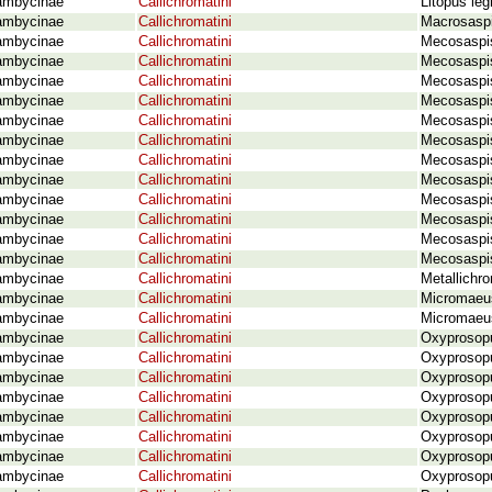
ambycinae
Callichromatini
Litopus le
ambycinae
Callichromatini
Macrosaspi
ambycinae
Callichromatini
Mecosaspis 
ambycinae
Callichromatini
Mecosaspis
ambycinae
Callichromatini
Mecosaspis
ambycinae
Callichromatini
Mecosaspis
ambycinae
Callichromatini
Mecosaspis
ambycinae
Callichromatini
Mecosaspis
ambycinae
Callichromatini
Mecosaspis
ambycinae
Callichromatini
Mecosaspis
ambycinae
Callichromatini
Mecosaspis
ambycinae
Callichromatini
Mecosaspis
ambycinae
Callichromatini
Mecosaspis
ambycinae
Callichromatini
Mecosaspis
ambycinae
Callichromatini
Metallichro
ambycinae
Callichromatini
Micromaeu
ambycinae
Callichromatini
Micromaeus
ambycinae
Callichromatini
Oxyprosopu
ambycinae
Callichromatini
Oxyprosopu
ambycinae
Callichromatini
Oxyprosopu
ambycinae
Callichromatini
Oxyprosopu
ambycinae
Callichromatini
Oxyprosopu
ambycinae
Callichromatini
Oxyprosopu
ambycinae
Callichromatini
Oxyprosop
ambycinae
Callichromatini
Oxyprosopu