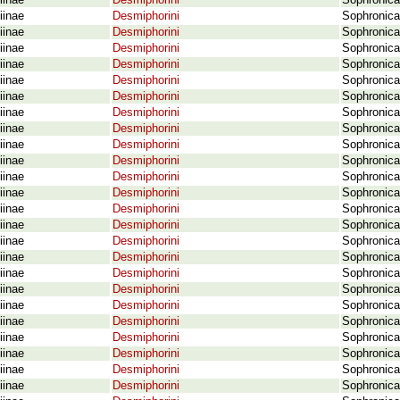
iinae
Desmiphorini
Sophronica 
iinae
Desmiphorini
Sophronica
iinae
Desmiphorini
Sophronica
iinae
Desmiphorini
Sophronica
iinae
Desmiphorini
Sophronica
iinae
Desmiphorini
Sophronica
iinae
Desmiphorini
Sophronica
iinae
Desmiphorini
Sophronica 
iinae
Desmiphorini
Sophronica
iinae
Desmiphorini
Sophronica 
iinae
Desmiphorini
Sophronica 
iinae
Desmiphorini
Sophronica 
iinae
Desmiphorini
Sophronica 
iinae
Desmiphorini
Sophronica
iinae
Desmiphorini
Sophronica
iinae
Desmiphorini
Sophronica
iinae
Desmiphorini
Sophronica
iinae
Desmiphorini
Sophronica
iinae
Desmiphorini
Sophronica
iinae
Desmiphorini
Sophronica
iinae
Desmiphorini
Sophronica 
iinae
Desmiphorini
Sophronica
iinae
Desmiphorini
Sophronica
iinae
Desmiphorini
Sophronica
iinae
Desmiphorini
Sophronica