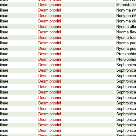
iinae
Desmiphorini
Mimostedes 
iinae
Desmiphorini
Nonyma (My
iinae
Desmiphorini
Nonyma (My
iinae
Desmiphorini
Nonyma gla
iinae
Desmiphorini
Nyoma albo
iinae
Desmiphorini
Nyoma flav
iinae
Desmiphorini
Nyoma fusc
iinae
Desmiphorini
Nyoma para
iinae
Desmiphorini
Nyoma pusi
iinae
Desmiphorini
Pterolophi
iinae
Desmiphorini
Pterolophi
iinae
Desmiphorini
Sophronica
iinae
Desmiphorini
Sophronica
iinae
Desmiphorini
Sophronica
iinae
Desmiphorini
Sophronica 
iinae
Desmiphorini
Sophronica
iinae
Desmiphorini
Sophronica 
iinae
Desmiphorini
Sophronica 
iinae
Desmiphorini
Sophronica
iinae
Desmiphorini
Sophronica
iinae
Desmiphorini
Sophronica
iinae
Desmiphorini
Sophronica 
iinae
Desmiphorini
Sophronica
iinae
Desmiphorini
Sophronica