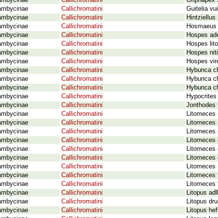
ambycinae
Callichromatini
Griphapex 
ambycinae
Callichromatini
Guitelia vui
ambycinae
Callichromatini
Hintziellus
ambycinae
Callichromatini
Hosmaeus c
ambycinae
Callichromatini
Hospes ade
ambycinae
Callichromatini
Hospes lit
ambycinae
Callichromatini
Hospes niti
ambycinae
Callichromatini
Hospes vir
ambycinae
Callichromatini
Hybunca c
ambycinae
Callichromatini
Hybunca ch
ambycinae
Callichromatini
Hybunca ch
ambycinae
Callichromatini
Hypocrites 
ambycinae
Callichromatini
Jonthodes 
ambycinae
Callichromatini
Litomeces (
ambycinae
Callichromatini
Litomeces (
ambycinae
Callichromatini
Litomeces g
ambycinae
Callichromatini
Litomeces g
ambycinae
Callichromatini
Litomeces g
ambycinae
Callichromatini
Litomeces 
ambycinae
Callichromatini
Litomeces 
ambycinae
Callichromatini
Litomeces 
ambycinae
Callichromatini
Litomeces t
ambycinae
Callichromatini
Litopus adl
ambycinae
Callichromatini
Litopus dr
ambycinae
Callichromatini
Litopus hef