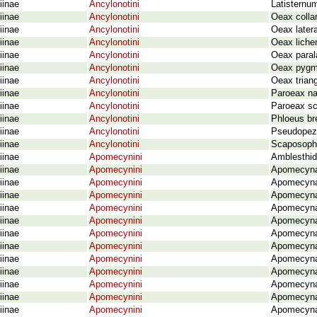
iinae
Ancylonotini
Latisternu
iinae
Ancylonotini
Oeax colla
iinae
Ancylonotini
Oeax latera
iinae
Ancylonotini
Oeax liche
iinae
Ancylonotini
Oeax paral
iinae
Ancylonotini
Oeax pygm
iinae
Ancylonotini
Oeax triang
iinae
Ancylonotini
Paroeax na
iinae
Ancylonotini
Paroeax sc
iinae
Ancylonotini
Phloeus br
iinae
Ancylonotini
Pseudopezu
iinae
Ancylonotini
Scaposophr
iinae
Apomecynini
Amblesthido
iinae
Apomecynini
Apomecyna 
iinae
Apomecynini
Apomecyna 
iinae
Apomecynini
Apomecyna 
iinae
Apomecynini
Apomecyna
iinae
Apomecynini
Apomecyna 
iinae
Apomecynini
Apomecyna 
iinae
Apomecynini
Apomecyna
iinae
Apomecynini
Apomecyna n
iinae
Apomecynini
Apomecyna 
iinae
Apomecynini
Apomecyna
iinae
Apomecynini
Apomecyna 
iinae
Apomecynini
Apomecyna t