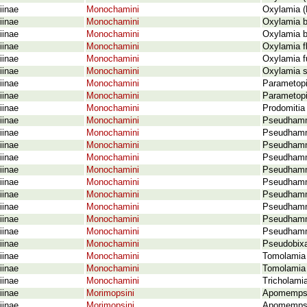
iinae
Monochamini
Oxylamia (P
iinae
Monochamini
Oxylamia b
iinae
Monochamini
Oxylamia bi
iinae
Monochamini
Oxylamia f
iinae
Monochamini
Oxylamia f
iinae
Monochamini
Oxylamia s
iinae
Monochamini
Parametopi
iinae
Monochamini
Parametopi
iinae
Monochamini
Prodomitia
iinae
Monochamini
Pseudhammu
iinae
Monochamini
Pseudhammu
iinae
Monochamini
Pseudhammus
iinae
Monochamini
Pseudhammu
iinae
Monochamini
Pseudhammu
iinae
Monochamini
Pseudhammu
iinae
Monochamini
Pseudhammu
iinae
Monochamini
Pseudhamm
iinae
Monochamini
Pseudhammu
iinae
Monochamini
Pseudhammu
iinae
Monochamini
Pseudobixa
iinae
Monochamini
Tomolamia 
iinae
Monochamini
Tomolamia 
iinae
Monochamini
Tricholami
iinae
Morimopsini
Apomempsis
iinae
Morimopsini
Apomempsoi