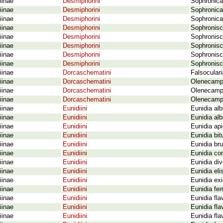
iinae
Desmiphorini
Sophronica
iinae
Desmiphorini
Sophronica
iinae
Desmiphorini
Sophronica
iinae
Desmiphorini
Sophronisc
iinae
Desmiphorini
Sophronisca
iinae
Desmiphorini
Sophronisc
iinae
Desmiphorini
Sophronisc
iinae
Desmiphorini
Sophronisc
iinae
Dorcaschematini
Falsoculari
iinae
Dorcaschematini
Olenecampt
iinae
Dorcaschematini
Olenecamp
iinae
Dorcaschematini
Olenecampt
iinae
Eunidiini
Eunidia al
iinae
Eunidiini
Eunidia al
iinae
Eunidiini
Eunidia api
iinae
Eunidiini
Eunidia bit
iinae
Eunidiini
Eunidia bru
iinae
Eunidiini
Eunidia co
iinae
Eunidiini
Eunidia di
iinae
Eunidiini
Eunidia eli
iinae
Eunidiini
Eunidia exi
iinae
Eunidiini
Eunidia fem
iinae
Eunidiini
Eunidia fla
iinae
Eunidiini
Eunidia fla
iinae
Eunidiini
Eunidia fla