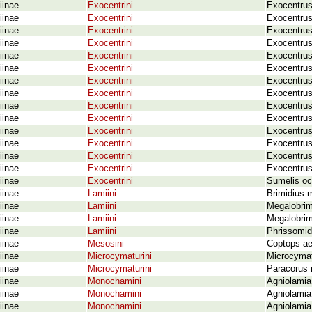
iinae
Exocentrini
Exocentrus
iinae
Exocentrini
Exocentrus
iinae
Exocentrini
Exocentrus
iinae
Exocentrini
Exocentrus
iinae
Exocentrini
Exocentrus
iinae
Exocentrini
Exocentrus
iinae
Exocentrini
Exocentrus
iinae
Exocentrini
Exocentrus
iinae
Exocentrini
Exocentrus
iinae
Exocentrini
Exocentrus
iinae
Exocentrini
Exocentrus
iinae
Exocentrini
Exocentrus 
iinae
Exocentrini
Exocentrus
iinae
Exocentrini
Exocentrus
iinae
Exocentrini
Sumelis occ
iinae
Lamiini
Brimidius 
iinae
Lamiini
Megalobrim
iinae
Lamiini
Megalobrim
iinae
Lamiini
Phrissomid
iinae
Mesosini
Coptops aed
iinae
Microcymaturini
Microcymat
iinae
Microcymaturini
Paracorus 
iinae
Monochamini
Agniolamia
iinae
Monochamini
Agniolamia 
iinae
Monochamini
Agniolamia 