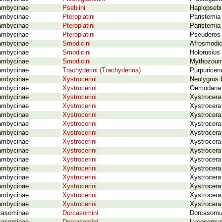
ambycinae
Psebiini
Haplopsebiu
ambycinae
Pteroplatini
Paristemia
ambycinae
Pteroplatini
Paristemia 
ambycinae
Pteroplatini
Pseuderos c
ambycinae
Smodicini
Afrosmodic
ambycinae
Smodicini
Holorusius 
ambycinae
Smodicini
Mythozoum
ambycinae
Trachyderini (Trachyderina)
Purpuricenu
ambycinae
Xystrocerini
Neolygrus 
ambycinae
Xystrocerini
Oemodana b
ambycinae
Xystrocerini
Xystrocera 
ambycinae
Xystrocerini
Xystrocera
ambycinae
Xystrocerini
Xystrocera
ambycinae
Xystrocerini
Xystrocera
ambycinae
Xystrocerini
Xystrocera
ambycinae
Xystrocerini
Xystrocera
ambycinae
Xystrocerini
Xystrocera 
ambycinae
Xystrocerini
Xystrocera
ambycinae
Xystrocerini
Xystrocera 
ambycinae
Xystrocerini
Xystrocera 
ambycinae
Xystrocerini
Xystrocera
ambycinae
Xystrocerini
Xystrocera
ambycinae
Xystrocerini
Xystrocera 
casominae
Dorcasomini
Dorcasomus