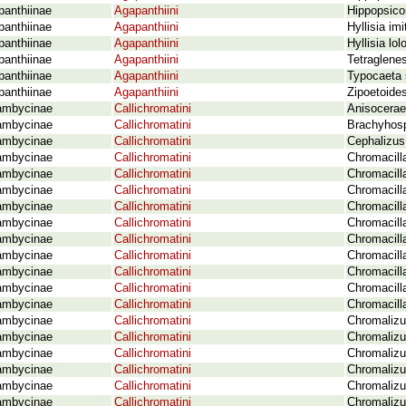
panthiinae
Agapanthiini
Hippopsicon
panthiinae
Agapanthiini
Hyllisia im
panthiinae
Agapanthiini
Hyllisia lo
panthiinae
Agapanthiini
Tetraglenes
panthiinae
Agapanthiini
Typocaeta 
panthiinae
Agapanthiini
Zipoetoide
ambycinae
Callichromatini
Anisoceraea
ambycinae
Callichromatini
Brachyhospe
ambycinae
Callichromatini
Cephalizus
ambycinae
Callichromatini
Chromacilla
ambycinae
Callichromatini
Chromacilla
ambycinae
Callichromatini
Chromacilla
ambycinae
Callichromatini
Chromacilla
ambycinae
Callichromatini
Chromacilla
ambycinae
Callichromatini
Chromacilla
ambycinae
Callichromatini
Chromacill
ambycinae
Callichromatini
Chromacilla
ambycinae
Callichromatini
Chromacilla
ambycinae
Callichromatini
Chromacill
ambycinae
Callichromatini
Chromalizus
ambycinae
Callichromatini
Chromalizu
ambycinae
Callichromatini
Chromalizus
ambycinae
Callichromatini
Chromalizu
ambycinae
Callichromatini
Chromalizus
ambycinae
Callichromatini
Chromalizu