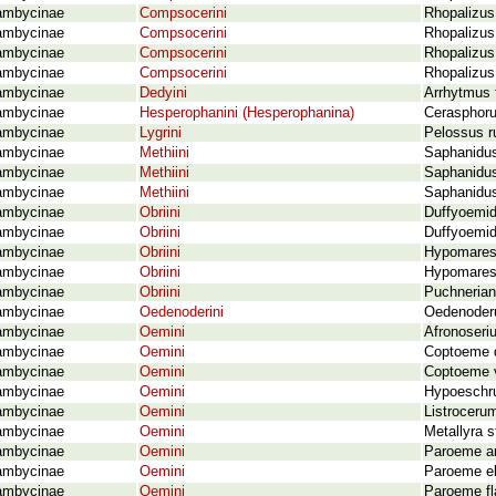
ambycinae
Compsocerini
Rhopalizus
ambycinae
Compsocerini
Rhopalizus 
ambycinae
Compsocerini
Rhopalizus
ambycinae
Compsocerini
Rhopalizus
ambycinae
Dedyini
Arrhytmus 
ambycinae
Hesperophanini (Hesperophanina)
Cerasphorus
ambycinae
Lygrini
Pelossus r
ambycinae
Methiini
Saphanidus
ambycinae
Methiini
Saphanidus
ambycinae
Methiini
Saphanidus
ambycinae
Obriini
Duffyoemid
ambycinae
Obriini
Duffyoemid
ambycinae
Obriini
Hypomares
ambycinae
Obriini
Hypomares v
ambycinae
Obriini
Puchnerian
ambycinae
Oedenoderini
Oedenoderu
ambycinae
Oemini
Afronoseri
ambycinae
Oemini
Coptoeme d
ambycinae
Oemini
Coptoeme va
ambycinae
Oemini
Hypoeschru
ambycinae
Oemini
Listrocerum
ambycinae
Oemini
Metallyra 
ambycinae
Oemini
Paroeme an
ambycinae
Oemini
Paroeme el
ambycinae
Oemini
Paroeme fl