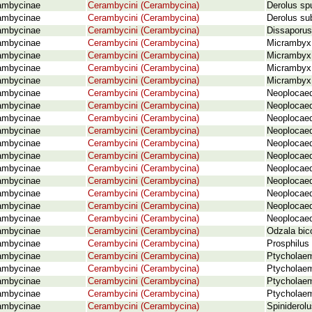
ambycinae
Cerambycini (Cerambycina)
Derolus sp
ambycinae
Cerambycini (Cerambycina)
Derolus su
ambycinae
Cerambycini (Cerambycina)
Dissaporus
ambycinae
Cerambycini (Cerambycina)
Micrambyx 
ambycinae
Cerambycini (Cerambycina)
Micrambyx 
ambycinae
Cerambycini (Cerambycina)
Micrambyx 
ambycinae
Cerambycini (Cerambycina)
Micrambyx 
ambycinae
Cerambycini (Cerambycina)
Neoplocaed
ambycinae
Cerambycini (Cerambycina)
Neoplocaed
ambycinae
Cerambycini (Cerambycina)
Neoplocaed
ambycinae
Cerambycini (Cerambycina)
Neoplocaed
ambycinae
Cerambycini (Cerambycina)
Neoplocaed
ambycinae
Cerambycini (Cerambycina)
Neoplocaede
ambycinae
Cerambycini (Cerambycina)
Neoplocaed
ambycinae
Cerambycini (Cerambycina)
Neoplocaed
ambycinae
Cerambycini (Cerambycina)
Neoplocaed
ambycinae
Cerambycini (Cerambycina)
Neoplocaed
ambycinae
Cerambycini (Cerambycina)
Neoplocaed
ambycinae
Cerambycini (Cerambycina)
Odzala bico
ambycinae
Cerambycini (Cerambycina)
Prosphilus 
ambycinae
Cerambycini (Cerambycina)
Ptycholaem
ambycinae
Cerambycini (Cerambycina)
Ptycholae
ambycinae
Cerambycini (Cerambycina)
Ptycholaem
ambycinae
Cerambycini (Cerambycina)
Ptycholaem
ambycinae
Cerambycini (Cerambycina)
Spiniderolu