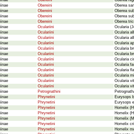
iinae
Obereini
Oberea nigr
iinae
Obereini
Oberea san
iinae
Obereini
Oberea sub
iinae
Obereini
Oberea sub
iinae
Obereini
Oberea tric
iinae
Oculariini
Ocularia (J
iinae
Oculariini
Ocularia al
iinae
Oculariini
Ocularia a
iinae
Oculariini
Ocularia ap
iinae
Oculariini
Ocularia b
iinae
Oculariini
Ocularia b
iinae
Oculariini
Ocularia c
iinae
Oculariini
Ocularia fa
iinae
Oculariini
Ocularia fl
iinae
Oculariini
Ocularia mi
iinae
Oculariini
Ocularia vit
iinae
Oculariini
Ocularia vi
iinae
Petrognathini
Petrognatha
iinae
Phrynetini
Eurysops b
iinae
Phrynetini
Eurysops e
iinae
Phrynetini
Homelix (H
iinae
Phrynetini
Homelix (H
iinae
Phrynetini
Homelix (Mo
iinae
Phrynetini
Homelix cr
iinae
Phrynetini
Homelix mo