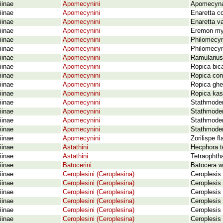
iinae
Apomecynini
Apomecyna
iinae
Apomecynini
Enaretta co
iinae
Apomecynini
Enaretta v
iinae
Apomecynini
Eremon my
iinae
Apomecynini
Philomecyn
iinae
Apomecynini
Philomecyna
iinae
Apomecynini
Ramularius
iinae
Apomecynini
Ropica bic
iinae
Apomecynini
Ropica con
iinae
Apomecynini
Ropica ghe
iinae
Apomecynini
Ropica kas
iinae
Apomecynini
Stathmoder
iinae
Apomecynini
Stathmoder
iinae
Apomecynini
Stathmodera
iinae
Apomecynini
Stathmoder
iinae
Apomecynini
Zorilispe f
iinae
Astathini
Hecphora te
iinae
Astathini
Tetraophtha
iinae
Batocerini
Batocera wy
iinae
Ceroplesini (Ceroplesina)
Ceroplesis 
iinae
Ceroplesini (Ceroplesina)
Ceroplesis 
iinae
Ceroplesini (Ceroplesina)
Ceroplesis 
iinae
Ceroplesini (Ceroplesina)
Ceroplesis
iinae
Ceroplesini (Ceroplesina)
Ceroplesis 
iinae
Ceroplesini (Ceroplesina)
Ceroplesis