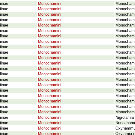
iinae
Monochamini
Monochamus
iinae
Monochamini
Monochamus
iinae
Monochamini
Monochamus
iinae
Monochamini
Monochamus
iinae
Monochamini
Monochamus
iinae
Monochamini
Monochamus
iinae
Monochamini
Monochamus
iinae
Monochamini
Monochamus
iinae
Monochamini
Monochamus
iinae
Monochamini
Monochamus
iinae
Monochamini
Monochamus
iinae
Monochamini
Monochamus
iinae
Monochamini
Monochamu
iinae
Monochamini
Monochamus
iinae
Monochamini
Monochamus
iinae
Monochamini
Monochamus
iinae
Monochamini
Monochamu
iinae
Monochamini
Monochamu
iinae
Monochamini
Monochamus
iinae
Monochamini
Monochamu
iinae
Monochamini
Monochamu
iinae
Monochamini
Nigrolamia 
iinae
Monochamini
Nonochamus
iinae
Monochamini
Oxyhammus 
iinae
Monochamini
Oxylamia (