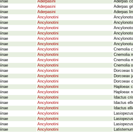
iinae
Aderpasini
Aderpas co
iinae
Aderpasini
Aderpas gr
iinae
Aderpasini
Aderpas li
iinae
Ancylonotini
Ancylonoto
iinae
Ancylonotini
Ancylonoto
iinae
Ancylonotini
Ancylonoto
iinae
Ancylonotini
Ancylonoto
iinae
Ancylonotini
Ancylonotop
iinae
Ancylonotini
Ancylonotus
iinae
Ancylonotini
Cnemolia c
iinae
Ancylonotini
Cnemolia m
iinae
Ancylonotini
Cnemolia m
iinae
Ancylonotini
Cnemolia o
iinae
Ancylonotini
Dorcoeax b
iinae
Ancylonotini
Dorcoeax j
iinae
Ancylonotini
Dorcoeax o
iinae
Ancylonotini
Haploeax ci
iinae
Ancylonotini
Haploeax ro
iinae
Ancylonotini
Idactus cri
iinae
Ancylonotini
Idactus elli
iinae
Ancylonotini
Idactus ell
iinae
Ancylonotini
Lasiopezus
iinae
Ancylonotini
Lasiopezus
iinae
Ancylonotini
Lasiopezus 
iinae
Ancylonotini
Latisternu