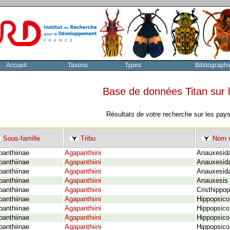
Accueil
Taxons
Types
Bibliographi
Base de données Titan sur
Résultats de votre recherche sur les pay
Sous-famille
Tribu
Nom v
panthiinae
Agapanthiini
Anauxesida
panthiinae
Agapanthiini
Anauxesida
panthiinae
Agapanthiini
Anauxesida
panthiinae
Agapanthiini
Anauxesis 
panthiinae
Agapanthiini
Cristhippop
panthiinae
Agapanthiini
Hippopsico
panthiinae
Agapanthiini
Hippopsico
panthiinae
Agapanthiini
Hippopsico
panthiinae
Agapanthiini
Hippopsico