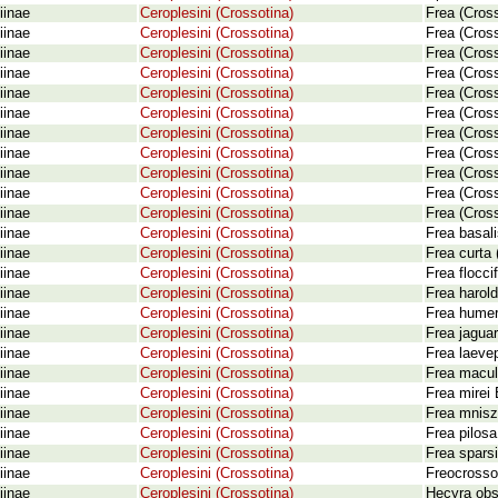
iinae
Ceroplesini (Crossotina)
Frea (Cross
iinae
Ceroplesini (Crossotina)
Frea (Cross
iinae
Ceroplesini (Crossotina)
Frea (Cross
iinae
Ceroplesini (Crossotina)
Frea (Cros
iinae
Ceroplesini (Crossotina)
Frea (Cross
iinae
Ceroplesini (Crossotina)
Frea (Cros
iinae
Ceroplesini (Crossotina)
Frea (Cross
iinae
Ceroplesini (Crossotina)
Frea (Cros
iinae
Ceroplesini (Crossotina)
Frea (Cross
iinae
Ceroplesini (Crossotina)
Frea (Cros
iinae
Ceroplesini (Crossotina)
Frea (Cross
iinae
Ceroplesini (Crossotina)
Frea basal
iinae
Ceroplesini (Crossotina)
Frea curta 
iinae
Ceroplesini (Crossotina)
Frea flocci
iinae
Ceroplesini (Crossotina)
Frea harold
iinae
Ceroplesini (Crossotina)
Frea humer
iinae
Ceroplesini (Crossotina)
Frea jaguar
iinae
Ceroplesini (Crossotina)
Frea laeve
iinae
Ceroplesini (Crossotina)
Frea macul
iinae
Ceroplesini (Crossotina)
Frea mirei
iinae
Ceroplesini (Crossotina)
Frea mnisz
iinae
Ceroplesini (Crossotina)
Frea pilos
iinae
Ceroplesini (Crossotina)
Frea sparsi
iinae
Ceroplesini (Crossotina)
Freocrosso
iinae
Ceroplesini (Crossotina)
Hecyra obs