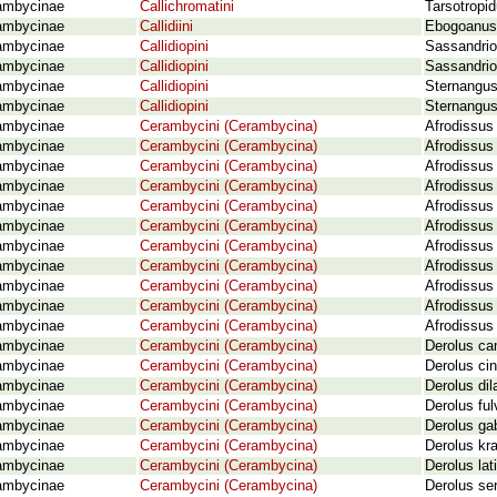
ambycinae
Callichromatini
Tarsotropid
ambycinae
Callidiini
Ebogoanus 
ambycinae
Callidiopini
Sassandrio
ambycinae
Callidiopini
Sassandrio
ambycinae
Callidiopini
Sternangu
ambycinae
Callidiopini
Sternangus
ambycinae
Cerambycini (Cerambycina)
Afrodissus 
ambycinae
Cerambycini (Cerambycina)
Afrodissus 
ambycinae
Cerambycini (Cerambycina)
Afrodissus 
ambycinae
Cerambycini (Cerambycina)
Afrodissus 
ambycinae
Cerambycini (Cerambycina)
Afrodissus 
ambycinae
Cerambycini (Cerambycina)
Afrodissus
ambycinae
Cerambycini (Cerambycina)
Afrodissus 
ambycinae
Cerambycini (Cerambycina)
Afrodissus 
ambycinae
Cerambycini (Cerambycina)
Afrodissus 
ambycinae
Cerambycini (Cerambycina)
Afrodissus 
ambycinae
Cerambycini (Cerambycina)
Afrodissus 
ambycinae
Cerambycini (Cerambycina)
Derolus ca
ambycinae
Cerambycini (Cerambycina)
Derolus ci
ambycinae
Cerambycini (Cerambycina)
Derolus dil
ambycinae
Cerambycini (Cerambycina)
Derolus fu
ambycinae
Cerambycini (Cerambycina)
Derolus ga
ambycinae
Cerambycini (Cerambycina)
Derolus kr
ambycinae
Cerambycini (Cerambycina)
Derolus lat
ambycinae
Cerambycini (Cerambycina)
Derolus se