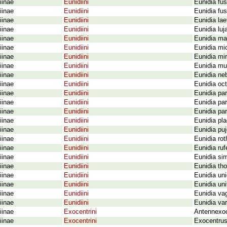
iinae
Eunidiini
Eunidia fu
iinae
Eunidiini
Eunidia fus
iinae
Eunidiini
Eunidia lae
iinae
Eunidiini
Eunidia luj
iinae
Eunidiini
Eunidia ma
iinae
Eunidiini
Eunidia mi
iinae
Eunidiini
Eunidia mi
iinae
Eunidiini
Eunidia mu
iinae
Eunidiini
Eunidia ne
iinae
Eunidiini
Eunidia oc
iinae
Eunidiini
Eunidia par
iinae
Eunidiini
Eunidia par
iinae
Eunidiini
Eunidia par
iinae
Eunidiini
Eunidia pl
iinae
Eunidiini
Eunidia puj
iinae
Eunidiini
Eunidia rot
iinae
Eunidiini
Eunidia ru
iinae
Eunidiini
Eunidia sim
iinae
Eunidiini
Eunidia th
iinae
Eunidiini
Eunidia un
iinae
Eunidiini
Eunidia un
iinae
Eunidiini
Eunidia va
iinae
Eunidiini
Eunidia var
iinae
Exocentrini
Antennexoc
iinae
Exocentrini
Exocentrus