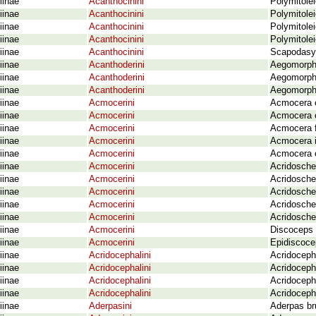
iinae
Acanthocinini
Polymitolei
iinae
Acanthocinini
Polymitole
iinae
Acanthocinini
Polymitolei
iinae
Acanthocinini
Polymitolei
iinae
Acanthocinini
Scapodasys
iinae
Acanthoderini
Aegomorphu
iinae
Acanthoderini
Aegomorphu
iinae
Acanthoderini
Aegomorphu
iinae
Acmocerini
Acmocera c
iinae
Acmocerini
Acmocera 
iinae
Acmocerini
Acmocera f
iinae
Acmocerini
Acmocera 
iinae
Acmocerini
Acmocera 
iinae
Acmocerini
Acridosche
iinae
Acmocerini
Acridosche
iinae
Acmocerini
Acridosche
iinae
Acmocerini
Acridosche
iinae
Acmocerini
Acridosche
iinae
Acmocerini
Discoceps 
iinae
Acmocerini
Epidiscoce
iinae
Acridocephalini
Acridocepha
iinae
Acridocephalini
Acridoceph
iinae
Acridocephalini
Acridoceph
iinae
Acridocephalini
Acridocepha
iinae
Aderpasini
Aderpas br