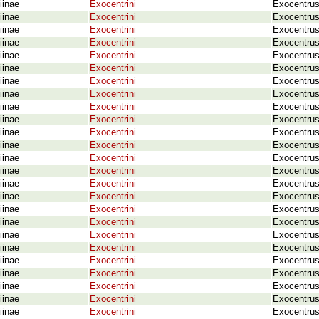
iinae
Exocentrini
Exocentrus
iinae
Exocentrini
Exocentrus
iinae
Exocentrini
Exocentrus
iinae
Exocentrini
Exocentrus
iinae
Exocentrini
Exocentrus
iinae
Exocentrini
Exocentrus
iinae
Exocentrini
Exocentrus
iinae
Exocentrini
Exocentrus
iinae
Exocentrini
Exocentrus
iinae
Exocentrini
Exocentrus
iinae
Exocentrini
Exocentru
iinae
Exocentrini
Exocentrus
iinae
Exocentrini
Exocentrus
iinae
Exocentrini
Exocentrus
iinae
Exocentrini
Exocentrus
iinae
Exocentrini
Exocentrus
iinae
Exocentrini
Exocentrus
iinae
Exocentrini
Exocentrus
iinae
Exocentrini
Exocentrus 
iinae
Exocentrini
Exocentrus
iinae
Exocentrini
Exocentrus
iinae
Exocentrini
Exocentrus
iinae
Exocentrini
Exocentrus
iinae
Exocentrini
Exocentrus
iinae
Exocentrini
Exocentrus