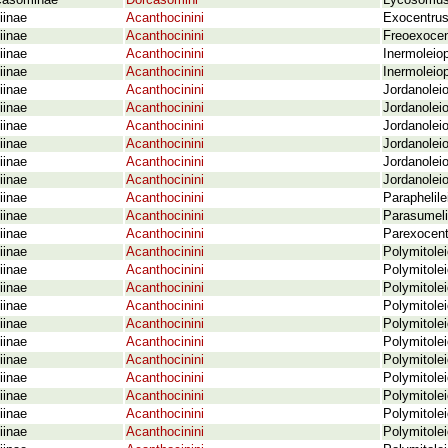
casominae
Dorcasomini
Lycosomus m
iinae
Acanthocinini
Exocentrus 
iinae
Acanthocinini
Freoexocen
iinae
Acanthocinini
Inermoleio
iinae
Acanthocinini
Inermoleio
iinae
Acanthocinini
Jordanolei
iinae
Acanthocinini
Jordanolei
iinae
Acanthocinini
Jordanolei
iinae
Acanthocinini
Jordanoleio
iinae
Acanthocinini
Jordanolei
iinae
Acanthocinini
Jordanolei
iinae
Acanthocinini
Paraphelile
iinae
Acanthocinini
Parasumeli
iinae
Acanthocinini
Parexocent
iinae
Acanthocinini
Polymitolei
iinae
Acanthocinini
Polymitole
iinae
Acanthocinini
Polymitolei
iinae
Acanthocinini
Polymitolei
iinae
Acanthocinini
Polymitole
iinae
Acanthocinini
Polymitole
iinae
Acanthocinini
Polymitole
iinae
Acanthocinini
Polymitolei
iinae
Acanthocinini
Polymitole
iinae
Acanthocinini
Polymitolei
iinae
Acanthocinini
Polymitolei