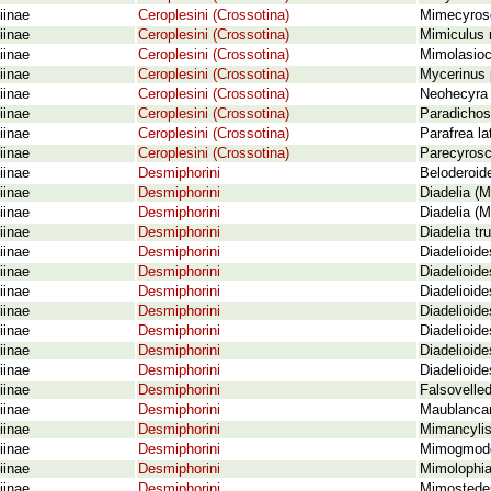
iinae
Ceroplesini (Crossotina)
Mimecyrosc
iinae
Ceroplesini (Crossotina)
Mimiculus 
iinae
Ceroplesini (Crossotina)
Mimolasioc
iinae
Ceroplesini (Crossotina)
Mycerinus 
iinae
Ceroplesini (Crossotina)
Neohecyra g
iinae
Ceroplesini (Crossotina)
Paradichost
iinae
Ceroplesini (Crossotina)
Parafrea la
iinae
Ceroplesini (Crossotina)
Parecyrosc
iinae
Desmiphorini
Beloderoide
iinae
Desmiphorini
Diadelia (
iinae
Desmiphorini
Diadelia (M
iinae
Desmiphorini
Diadelia tr
iinae
Desmiphorini
Diadelioid
iinae
Desmiphorini
Diadelioid
iinae
Desmiphorini
Diadelioid
iinae
Desmiphorini
Diadelioide
iinae
Desmiphorini
Diadelioid
iinae
Desmiphorini
Diadelioide
iinae
Desmiphorini
Diadelioide
iinae
Desmiphorini
Falsovelled
iinae
Desmiphorini
Maublancan
iinae
Desmiphorini
Mimancylis
iinae
Desmiphorini
Mimogmoder
iinae
Desmiphorini
Mimolophia
iinae
Desmiphorini
Mimostedes