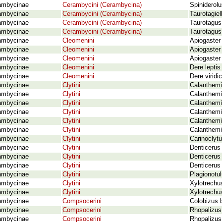
ambycinae
Cerambycini (Cerambycina)
Spiniderolu
ambycinae
Cerambycini (Cerambycina)
Taurotagiel
ambycinae
Cerambycini (Cerambycina)
Taurotagus
ambycinae
Cerambycini (Cerambycina)
Taurotagus
ambycinae
Cleomenini
Apiogaster 
ambycinae
Cleomenini
Apiogaster 
ambycinae
Cleomenini
Apiogaster 
ambycinae
Cleomenini
Dere leptis
ambycinae
Cleomenini
Dere viridic
ambycinae
Clytini
Calanthemi
ambycinae
Clytini
Calanthemi
ambycinae
Clytini
Calanthemi
ambycinae
Clytini
Calanthemi
ambycinae
Clytini
Calanthemis
ambycinae
Clytini
Calanthemi
ambycinae
Clytini
Carinoclytu
ambycinae
Clytini
Denticerus
ambycinae
Clytini
Denticerus 
ambycinae
Clytini
Denticerus
ambycinae
Clytini
Plagionotul
ambycinae
Clytini
Xylotrechu
ambycinae
Clytini
Xylotrechus
ambycinae
Compsocerini
Colobizus 
ambycinae
Compsocerini
Rhopalizus
ambycinae
Compsocerini
Rhopalizus