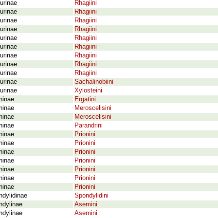
urinae
Rhagiini
urinae
Rhagiini
urinae
Rhagiini
urinae
Rhagiini
urinae
Rhagiini
urinae
Rhagiini
urinae
Rhagiini
urinae
Rhagiini
urinae
Rhagiini
urinae
Sachalinobiini
urinae
Xylosteini
ninae
Ergatini
ninae
Meroscelisini
ninae
Meroscelisini
ninae
Parandrini
ninae
Prionini
ninae
Prionini
ninae
Prionini
ninae
Prionini
ninae
Prionini
ninae
Prionini
ninae
Prionini
dylidinae
Spondylidini
ndylinae
Asemini
ndylinae
Asemini