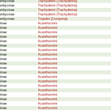
ambycinae
Trachyderini (Trachyderina)
ambycinae
Trachyderini (Trachyderina)
ambycinae
Trachyderini (Trachyderina)
ambycinae
Trachyderini (Trachyderina)
ambycinae
Tropidini (Compsina)
iinae
Acanthocinini
iinae
Acanthocinini
iinae
Acanthocinini
iinae
Acanthocinini
iinae
Acanthocinini
iinae
Acanthocinini
iinae
Acanthocinini
iinae
Acanthocinini
iinae
Acanthocinini
iinae
Acanthocinini
iinae
Acanthocinini
iinae
Acanthocinini
iinae
Acanthocinini
iinae
Acanthocinini
iinae
Acanthocinini
iinae
Acanthocinini
iinae
Acanthocinini
iinae
Acanthocinini
iinae
Acanthocinini
iinae
Acanthocinini