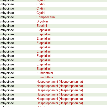
ambycinae
Clytini
ambycinae
Clytini
ambycinae
Clytini
ambycinae
Clytini
ambycinae
Compsocerini
ambycinae
Dryobiini
ambycinae
Eburiini
ambycinae
Elaphidiini
ambycinae
Elaphidiini
ambycinae
Elaphidiini
ambycinae
Elaphidiini
ambycinae
Elaphidiini
ambycinae
Elaphidiini
ambycinae
Elaphidiini
ambycinae
Elaphidiini
ambycinae
Elaphidiini
ambycinae
Elaphidiini
ambycinae
Eumichthini
ambycinae
Eumichthini
ambycinae
Hesperophanini (Hesperophanina)
ambycinae
Hesperophanini (Hesperophanina)
ambycinae
Hesperophanini (Hesperophanina)
ambycinae
Hesperophanini (Hesperophanina)
ambycinae
Hesperophanini (Hesperophanina)
ambycinae
Hesperophanini (Hesperophanina)