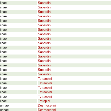
iinae
Saperdini
iinae
Saperdini
iinae
Saperdini
iinae
Saperdini
iinae
Saperdini
iinae
Saperdini
iinae
Saperdini
iinae
Saperdini
iinae
Saperdini
iinae
Saperdini
iinae
Saperdini
iinae
Saperdini
iinae
Saperdini
iinae
Saperdini
iinae
Saperdini
iinae
Saperdini
iinae
Saperdini
iinae
Tetraopini
iinae
Tetraopini
iinae
Tetraopini
iinae
Tetraopini
iinae
Tetraopini
iinae
Tetropini
urinae
Desmocerini
urinae
Desmocerini