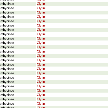
ambycinae
Clytini
ambycinae
Clytini
ambycinae
Clytini
ambycinae
Clytini
ambycinae
Clytini
ambycinae
Clytini
ambycinae
Clytini
ambycinae
Clytini
ambycinae
Clytini
ambycinae
Clytini
ambycinae
Clytini
ambycinae
Clytini
ambycinae
Clytini
ambycinae
Clytini
ambycinae
Clytini
ambycinae
Clytini
ambycinae
Clytini
ambycinae
Clytini
ambycinae
Clytini
ambycinae
Clytini
ambycinae
Clytini
ambycinae
Clytini
ambycinae
Clytini
ambycinae
Clytini