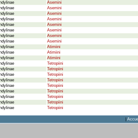
ndylinae
Asemini
ndylinae
Asemini
ndylinae
Asemini
ndylinae
Asemini
ndylinae
Asemini
ndylinae
Asemini
ndylinae
Asemini
ndylinae
Asemini
ndylinae
Atimiini
ndylinae
Atimiini
ndylinae
Atimiini
ndylinae
Tetropiini
ndylinae
Tetropiini
ndylinae
Tetropiini
ndylinae
Tetropiini
ndylinae
Tetropiini
ndylinae
Tetropiini
ndylinae
Tetropiini
ndylinae
Tetropiini
ndylinae
Tetropiini
|
Accue