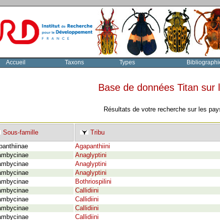
Accueil
Taxons
Types
Bibliographi
Base de données Titan sur
Résultats de votre recherche sur les pay
Sous-famille
Tribu
panthiinae
Agapanthiini
ambycinae
Anaglyptini
ambycinae
Anaglyptini
ambycinae
Anaglyptini
ambycinae
Bothriospilini
ambycinae
Callidiini
ambycinae
Callidiini
ambycinae
Callidiini
ambycinae
Callidiini