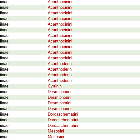
iinae
Acanthocinini
iinae
Acanthocinini
iinae
Acanthocinini
iinae
Acanthocinini
iinae
Acanthocinini
iinae
Acanthocinini
iinae
Acanthocinini
iinae
Acanthocinini
iinae
Acanthocinini
iinae
Acanthocinini
iinae
Acanthocinini
iinae
Acanthoderini
iinae
Acanthoderini
iinae
Acanthoderini
iinae
Acanthoderini
iinae
Cyrtinini
iinae
Desmiphorini
iinae
Desmiphorini
iinae
Desmiphorini
iinae
Desmiphorini
iinae
Dorcaschematini
iinae
Dorcaschematini
iinae
Dorcaschematini
iinae
Mesosini
iinae
Mesosini