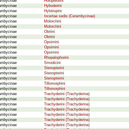
ambycinae
Holopleurini
ambycinae
Hyboderini
ambycinae
Hylotrupini
ambycinae
Incertae sedis (Cerambycinae)
ambycinae
Molorchini
ambycinae
Molorchini
ambycinae
Obriini
ambycinae
Obriini
ambycinae
Opsimini
ambycinae
Opsimini
ambycinae
Opsimini
ambycinae
Rhopalophorini
ambycinae
Smodicini
ambycinae
Stenopterini
ambycinae
Stenopterini
ambycinae
Stenopterini
ambycinae
Tillomorphini
ambycinae
Tillomorphini
ambycinae
Trachyderini (Trachyderina)
ambycinae
Trachyderini (Trachyderina)
ambycinae
Trachyderini (Trachyderina)
ambycinae
Trachyderini (Trachyderina)
ambycinae
Trachyderini (Trachyderina)
ambycinae
Trachyderini (Trachyderina)
ambycinae
Trachyderini (Trachyderina)