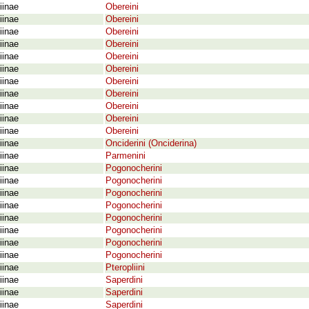
iinae
Obereini
iinae
Obereini
iinae
Obereini
iinae
Obereini
iinae
Obereini
iinae
Obereini
iinae
Obereini
iinae
Obereini
iinae
Obereini
iinae
Obereini
iinae
Obereini
iinae
Onciderini (Onciderina)
iinae
Parmenini
iinae
Pogonocherini
iinae
Pogonocherini
iinae
Pogonocherini
iinae
Pogonocherini
iinae
Pogonocherini
iinae
Pogonocherini
iinae
Pogonocherini
iinae
Pogonocherini
iinae
Pteropliini
iinae
Saperdini
iinae
Saperdini
iinae
Saperdini