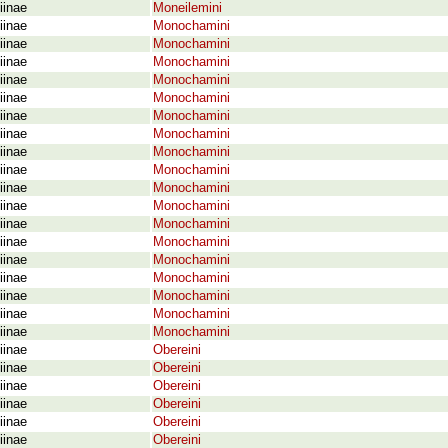
iinae
Moneilemini
iinae
Monochamini
iinae
Monochamini
iinae
Monochamini
iinae
Monochamini
iinae
Monochamini
iinae
Monochamini
iinae
Monochamini
iinae
Monochamini
iinae
Monochamini
iinae
Monochamini
iinae
Monochamini
iinae
Monochamini
iinae
Monochamini
iinae
Monochamini
iinae
Monochamini
iinae
Monochamini
iinae
Monochamini
iinae
Monochamini
iinae
Obereini
iinae
Obereini
iinae
Obereini
iinae
Obereini
iinae
Obereini
iinae
Obereini