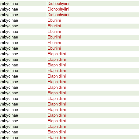
ambycinae
Dichophyiini
ambycinae
Dichophyiini
ambycinae
Dichophyiini
ambycinae
Eburiini
ambycinae
Eburiini
ambycinae
Eburiini
ambycinae
Eburiini
ambycinae
Eburiini
ambycinae
Eburiini
ambycinae
Elaphidiini
ambycinae
Elaphidiini
ambycinae
Elaphidiini
ambycinae
Elaphidiini
ambycinae
Elaphidiini
ambycinae
Elaphidiini
ambycinae
Elaphidiini
ambycinae
Elaphidiini
ambycinae
Elaphidiini
ambycinae
Elaphidiini
ambycinae
Elaphidiini
ambycinae
Elaphidiini
ambycinae
Elaphidiini
ambycinae
Elaphidiini
ambycinae
Elaphidiini
ambycinae
Elaphidiini