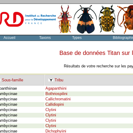
Accueil
Taxons
Types
Bibliographi
Base de données Titan sur
Résultats de votre recherche sur les pa
Sous-famille
Tribu
panthiinae
Agapanthiini
ambycinae
Bothriospilini
ambycinae
Callichromatini
ambycinae
Callidiopini
ambycinae
Clytini
ambycinae
Clytini
ambycinae
Clytini
ambycinae
Clytini
ambycinae
Dichophyiini