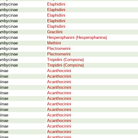
ambycinae
Elaphidiini
ambycinae
Elaphidiini
ambycinae
Elaphidiini
ambycinae
Elaphidiini
ambycinae
Elaphidiini
ambycinae
Graciliini
ambycinae
Hesperophanini (Hesperophanina)
ambycinae
Methiini
ambycinae
Plectromerini
ambycinae
Plectromerini
ambycinae
Tropidini (Compsina)
ambycinae
Tropidini (Compsina)
iinae
Acanthocinini
iinae
Acanthocinini
iinae
Acanthocinini
iinae
Acanthocinini
iinae
Acanthocinini
iinae
Acanthocinini
iinae
Acanthocinini
iinae
Acanthocinini
iinae
Acanthocinini
iinae
Acanthocinini
iinae
Acanthocinini
iinae
Acanthocinini
iinae
Acanthocinini