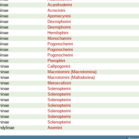
iinae
Acanthoderini
iinae
Acrocinini
iinae
Apomecynini
iinae
Desmiphorini
iinae
Desmiphorini
iinae
Hemilophini
iinae
Monochamini
iinae
Pogonocherini
iinae
Pogonocherini
iinae
Pogonocherini
iinae
Pteropliini
ninae
Callipogonini
ninae
Macrotomini (Macrotomina)
ninae
Macrotomini (Mallodonina)
ninae
Meroscelisini
ninae
Solenopterini
ninae
Solenopterini
ninae
Solenopterini
ninae
Solenopterini
ninae
Solenopterini
ninae
Solenopterini
ninae
Solenopterini
ndylinae
Asemini