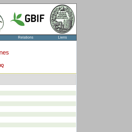
Relations
Liens
rnes
BQ