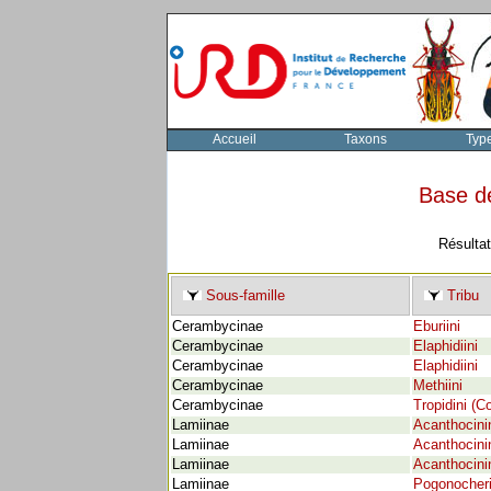
Accueil
Taxons
Typ
Base d
Résultat
Sous-famille
Tribu
Cerambycinae
Eburiini
Cerambycinae
Elaphidiini
Cerambycinae
Elaphidiini
Cerambycinae
Methiini
Cerambycinae
Tropidini (
Lamiinae
Acanthocini
Lamiinae
Acanthocini
Lamiinae
Acanthocini
Lamiinae
Pogonocheri