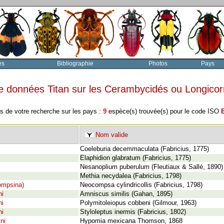
es
Bibliographie
Photos
Pays
e données Titan sur les Cerambycidés ou Longico
s de votre recherche sur les pays :
9
espèce(s) trouvée(s) pour le code ISO
Nom valide
Coeleburia decemmaculata (Fabricius, 1775)
Elaphidion glabratum (Fabricius, 1775)
Nesanoplium puberulum (Fleutiaux & Sallé, 1890)
Methia necydalea (Fabricius, 1798)
Compsina)
Neocompsa cylindricollis (Fabricius, 1798)
ni
Amniscus similis (Gahan, 1895)
ni
Polymitoleiopus cobbeni (Gilmour, 1963)
ni
Styloleptus inermis (Fabricius, 1802)
ni
Hypomia mexicana Thomson, 1868