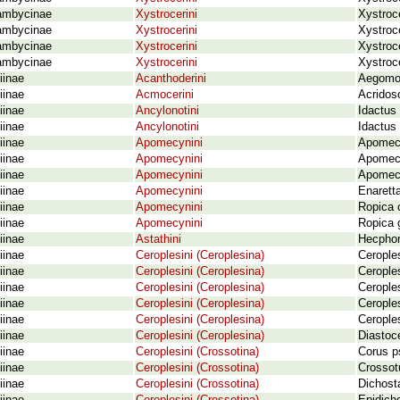
ambycinae
Xystrocerini
Xystroc
ambycinae
Xystrocerini
Xystroce
ambycinae
Xystrocerini
Xystroce
ambycinae
Xystrocerini
Xystroce
iinae
Acanthoderini
Aegomor
iinae
Acmocerini
Acridos
iinae
Ancylonotini
Idactus 
iinae
Ancylonotini
Idactus
iinae
Apomecynini
Apomecy
iinae
Apomecynini
Apomecy
iinae
Apomecynini
Apomecy
iinae
Apomecynini
Enarett
iinae
Apomecynini
Ropica 
iinae
Apomecynini
Ropica 
iinae
Astathini
Hecphora
iinae
Ceroplesini (Ceroplesina)
Cerople
iinae
Ceroplesini (Ceroplesina)
Ceroples
iinae
Ceroplesini (Ceroplesina)
Ceroples
iinae
Ceroplesini (Ceroplesina)
Cerople
iinae
Ceroplesini (Ceroplesina)
Ceroples
iinae
Ceroplesini (Ceroplesina)
Diastoce
iinae
Ceroplesini (Crossotina)
Corus p
iinae
Ceroplesini (Crossotina)
Crossotu
iinae
Ceroplesini (Crossotina)
Dichost