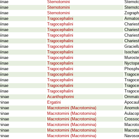
iinae
Sternotomini
Sternot
iinae
Sternotomini
Sternot
iinae
Sternotomini
Zograph
iinae
Tragocephalini
Armatos
iinae
Tragocephalini
Charies
iinae
Tragocephalini
Charies
iinae
Tragocephalini
Charies
iinae
Tragocephalini
Charies
iinae
Tragocephalini
Graciell
iinae
Tragocephalini
Isochar
iinae
Tragocephalini
Muroste
iinae
Tragocephalini
Nyctopa
iinae
Tragocephalini
Phospho
iinae
Tragocephalini
Tragoce
iinae
Tragocephalini
Tragoce
iinae
Tragocephalini
Tragoce
iinae
Tragocephalini
Tragocep
ninae
Acanthophorini
Ommatom
ninae
Ergatini
Apocaul
ninae
Macrotomini (Macrotomina)
Anomoto
ninae
Macrotomini (Macrotomina)
Aulacopu
ninae
Macrotomini (Macrotomina)
Crossoc
ninae
Macrotomini (Macrotomina)
Macroto
ninae
Macrotomini (Macrotomina)
Macroto
ninae
Macrotomini (Macrotomina)
Navosom