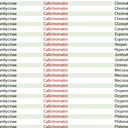
ambycinae
Callichromatini
Chromal
ambycinae
Callichromatini
Chromal
ambycinae
Callichromatini
Chromal
ambycinae
Callichromatini
Chromal
ambycinae
Callichromatini
Cloniop
ambycinae
Callichromatini
Conambl
ambycinae
Callichromatini
Euporus
ambycinae
Callichromatini
Euporus
ambycinae
Callichromatini
Hospes 
ambycinae
Callichromatini
Hypocri
ambycinae
Callichromatini
Jonthod
ambycinae
Callichromatini
Jonthod
ambycinae
Callichromatini
Litomec
ambycinae
Callichromatini
Mecosas
ambycinae
Callichromatini
Mecosas
ambycinae
Callichromatini
Mecosas
ambycinae
Callichromatini
Oxypros
ambycinae
Callichromatini
Oxypros
ambycinae
Callichromatini
Oxypros
ambycinae
Callichromatini
Oxypros
ambycinae
Callichromatini
Oxypros
ambycinae
Callichromatini
Oxypros
ambycinae
Callichromatini
Philema
ambycinae
Callichromatini
Philemat
ambycinae
Callichromatini
Philome