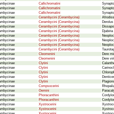
ambycinae
Callichromatini
Synapto
ambycinae
Callichromatini
Synapto
ambycinae
Callichromatini
Synapto
ambycinae
Cerambycini (Cerambycina)
Afrodiss
ambycinae
Cerambycini (Cerambycina)
Derolus
ambycinae
Cerambycini (Cerambycina)
Dissapo
ambycinae
Cerambycini (Cerambycina)
Djabiria
ambycinae
Cerambycini (Cerambycina)
Neoploc
ambycinae
Cerambycini (Cerambycina)
Neoploc
ambycinae
Cerambycini (Cerambycina)
Neoploc
ambycinae
Cerambycini (Cerambycina)
Taurota
ambycinae
Cleomenini
Dere mi
ambycinae
Cleomenini
Dere vir
ambycinae
Clytini
Calanth
ambycinae
Clytini
Carinoc
ambycinae
Clytini
Chlorop
ambycinae
Clytini
Dentice
ambycinae
Clytini
Plagiono
ambycinae
Compsocerini
Rhopali
ambycinae
Oemini
Paracal
ambycinae
Phoracanthini
Cordylo
ambycinae
Phoracanthini
Cordylom
ambycinae
Xystrocerini
Xystroc
ambycinae
Xystrocerini
Xystroc
ambycinae
Xystrocerini
Xystroc