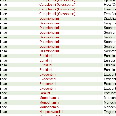
iinae
Ceroplesini (Crossotina)
Epidicho
iinae
Ceroplesini (Crossotina)
Frea (Cr
iinae
Ceroplesini (Crossotina)
Frea cur
iinae
Ceroplesini (Crossotina)
Frea flo
iinae
Desmiphorini
Diadelia
iinae
Desmiphorini
Nonyma 
iinae
Desmiphorini
Sophron
iinae
Desmiphorini
Sophron
iinae
Desmiphorini
Sophron
iinae
Desmiphorini
Sophroni
iinae
Desmiphorini
Sophroni
iinae
Desmiphorini
Sophron
iinae
Eunidiini
Eunidia
iinae
Eunidiini
Eunidia 
iinae
Eunidiini
Eunidia 
iinae
Eunidiini
Eunidia
iinae
Exocentrini
Exocent
iinae
Exocentrini
Exocent
iinae
Exocentrini
Exocent
iinae
Exocentrini
Exocent
iinae
Lamiini
Pseudos
iinae
Monochamini
Monocha
iinae
Monochamini
Monocha
iinae
Monochamini
Monocha
iinae
Neopachystolini
Tragon s