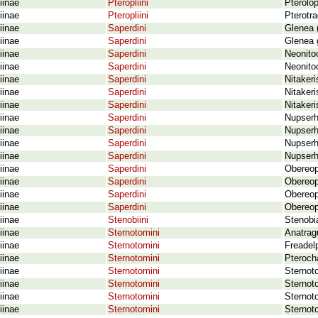
iinae
Pteropliini
Pterolop
iinae
Pteropliini
Pterotr
iinae
Saperdini
Glenea 
iinae
Saperdini
Glenea 
iinae
Saperdini
Neonito
iinae
Saperdini
Neonitoc
iinae
Saperdini
Nitaker
iinae
Saperdini
Nitakeri
iinae
Saperdini
Nitakeri
iinae
Saperdini
Nupserh
iinae
Saperdini
Nupserh
iinae
Saperdini
Nupserh
iinae
Saperdini
Nupserha
iinae
Saperdini
Obereop
iinae
Saperdini
Obereop
iinae
Saperdini
Obereop
iinae
Saperdini
Obereop
iinae
Stenobiini
Stenobia
iinae
Sternotomini
Anatrag
iinae
Sternotomini
Freadel
iinae
Sternotomini
Pterocha
iinae
Sternotomini
Sternoto
iinae
Sternotomini
Sternot
iinae
Sternotomini
Sternoto
iinae
Sternotomini
Sternot