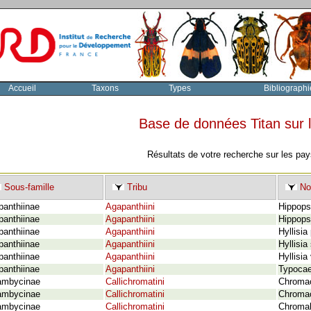
Accueil
Taxons
Types
Bibliographi
Base de données Titan sur
Résultats de votre recherche sur les pa
Sous-famille
Tribu
No
panthiinae
Agapanthiini
Hippops
panthiinae
Agapanthiini
Hippops
panthiinae
Agapanthiini
Hyllisia
panthiinae
Agapanthiini
Hyllisi
panthiinae
Agapanthiini
Hyllisia
panthiinae
Agapanthiini
Typocae
ambycinae
Callichromatini
Chromaci
ambycinae
Callichromatini
Chromaci
ambycinae
Callichromatini
Chromal