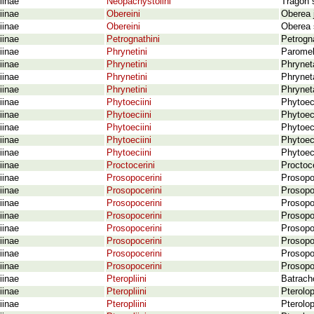
iinae
Neopachystolini
Tragon 
iinae
Obereini
Oberea j
iinae
Obereini
Oberea 
iinae
Petrognathini
Petrogn
iinae
Phrynetini
Paromel
iinae
Phrynetini
Phrynet
iinae
Phrynetini
Phryneta
iinae
Phrynetini
Phryneta
iinae
Phytoeciini
Phytoeci
iinae
Phytoeciini
Phytoec
iinae
Phytoeciini
Phytoeci
iinae
Phytoeciini
Phytoeci
iinae
Phytoeciini
Phytoec
iinae
Proctocerini
Proctoce
iinae
Prosopocerini
Prosopoc
iinae
Prosopocerini
Prosopo
iinae
Prosopocerini
Prosopoc
iinae
Prosopocerini
Prosopoc
iinae
Prosopocerini
Prosopoc
iinae
Prosopocerini
Prosopo
iinae
Prosopocerini
Prosopo
iinae
Prosopocerini
Prosopoc
iinae
Pteropliini
Batracho
iinae
Pteropliini
Pterolo
iinae
Pteropliini
Pterolo