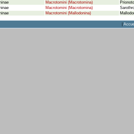
ninae
Macrotomini (Macrotomina)
Prionot
ninae
Macrotomini (Macrotomina)
Sarothr
ninae
Macrotomini (Mallodonina)
Mallodo
|
Accue