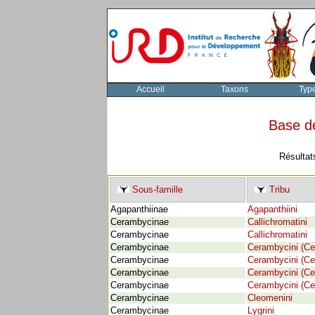
Accueil
Taxons
Typ
Base d
Résultat
Sous-famille
Tribu
Agapanthiinae
Agapanthiini
Cerambycinae
Callichromatini
Cerambycinae
Callichromatini
Cerambycinae
Cerambycini (Ce
Cerambycinae
Cerambycini (Ce
Cerambycinae
Cerambycini (Ce
Cerambycinae
Cerambycini (Ce
Cerambycinae
Cleomenini
Cerambycinae
Lygrini