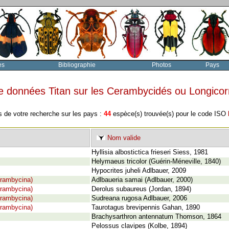
es
Bibliographie
Photos
Pays
e données Titan sur les Cerambycidés ou Longico
s de votre recherche sur les pays :
44
espèce(s) trouvée(s) pour le code ISO
Nom valide
Hyllisia albostictica frieseri Siess, 1981
Helymaeus tricolor (Guérin-Méneville, 1840)
Hypocrites juheli Adlbauer, 2009
rambycina)
Adlbaueria samai (Adlbauer, 2000)
rambycina)
Derolus subaureus (Jordan, 1894)
rambycina)
Sudreana rugosa Adlbauer, 2006
rambycina)
Taurotagus brevipennis Gahan, 1890
Brachysarthron antennatum Thomson, 1864
Pelossus clavipes (Kolbe, 1894)