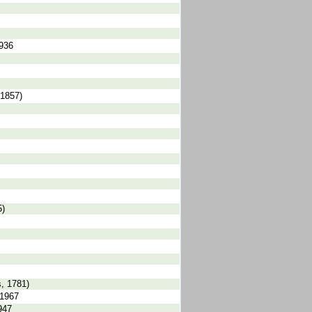
1936
 1857)
5)
s, 1781)
 1967
947