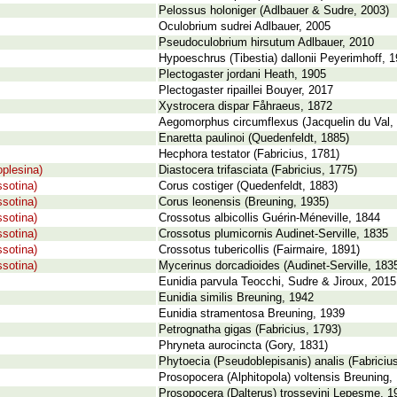
Pelossus holoniger (Adlbauer & Sudre, 2003)
Oculobrium sudrei Adlbauer, 2005
Pseudoculobrium hirsutum Adlbauer, 2010
Hypoeschrus (Tibestia) dallonii Peyerimhoff, 
Plectogaster jordani Heath, 1905
Plectogaster ripaillei Bouyer, 2017
Xystrocera dispar Fåhraeus, 1872
Aegomorphus circumflexus (Jacquelin du Val,
Enaretta paulinoi (Quedenfeldt, 1885)
Hecphora testator (Fabricius, 1781)
oplesina)
Diastocera trifasciata (Fabricius, 1775)
ssotina)
Corus costiger (Quedenfeldt, 1883)
ssotina)
Corus leonensis (Breuning, 1935)
ssotina)
Crossotus albicollis Guérin-Méneville, 1844
ssotina)
Crossotus plumicornis Audinet-Serville, 1835
ssotina)
Crossotus tubericollis (Fairmaire, 1891)
ssotina)
Mycerinus dorcadioides (Audinet-Serville, 183
Eunidia parvula Teocchi, Sudre & Jiroux, 2015
Eunidia similis Breuning, 1942
Eunidia stramentosa Breuning, 1939
Petrognatha gigas (Fabricius, 1793)
Phryneta aurocincta (Gory, 1831)
Phytoecia (Pseudoblepisanis) analis (Fabriciu
Prosopocera (Alphitopola) voltensis Breuning,
Prosopocera (Dalterus) trossevini Lepesme, 1