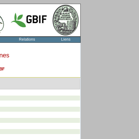
Relations
Liens
rnes
BF