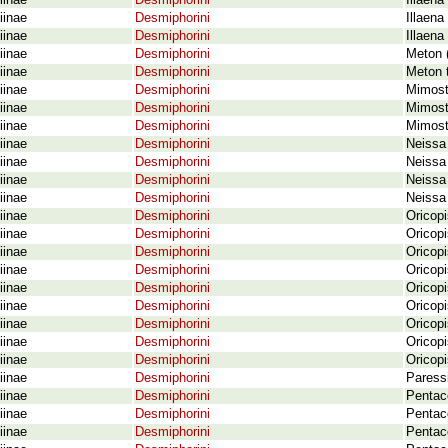
iinae
Desmiphorini
Illaena
iinae
Desmiphorini
Illaena
iinae
Desmiphorini
Illaena
iinae
Desmiphorini
Meton (
iinae
Desmiphorini
Meton 
iinae
Desmiphorini
Mimoste
iinae
Desmiphorini
Mimost
iinae
Desmiphorini
Mimoste
iinae
Desmiphorini
Neissa 
iinae
Desmiphorini
Neissa
iinae
Desmiphorini
Neissa
iinae
Desmiphorini
Neissa 
iinae
Desmiphorini
Oricopi
iinae
Desmiphorini
Oricopi
iinae
Desmiphorini
Oricopi
iinae
Desmiphorini
Oricopi
iinae
Desmiphorini
Oricopi
iinae
Desmiphorini
Oricopi
iinae
Desmiphorini
Oricopi
iinae
Desmiphorini
Oricopi
iinae
Desmiphorini
Oricop
iinae
Desmiphorini
Paressi
iinae
Desmiphorini
Pentac
iinae
Desmiphorini
Pentac
iinae
Desmiphorini
Pentac