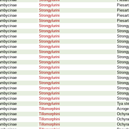
ambycinae
Strongylurini
Piesar
ambycinae
Strongylurini
Piesart
ambycinae
Strongylurini
Piesart
ambycinae
Strongylurini
Piesart
ambycinae
Strongylurini
Piesar
ambycinae
Strongylurini
Strongy
ambycinae
Strongylurini
Strongy
ambycinae
Strongylurini
Strong
ambycinae
Strongylurini
Strongy
ambycinae
Strongylurini
Strong
ambycinae
Strongylurini
Strongy
ambycinae
Strongylurini
Strong
ambycinae
Strongylurini
Strong
ambycinae
Strongylurini
Strongy
ambycinae
Strongylurini
Strong
ambycinae
Strongylurini
Strong
ambycinae
Strongylurini
Strongy
ambycinae
Strongylurini
Strongy
ambycinae
Strongylurini
Strong
ambycinae
Strongylurini
Strong
ambycinae
Strongylurini
Tya st
ambycinae
Tillomorphini
Acroge
ambycinae
Tillomorphini
Ochyra
ambycinae
Tillomorphini
Ochyra
ambycinae
Tillomorphini
Ochyra 