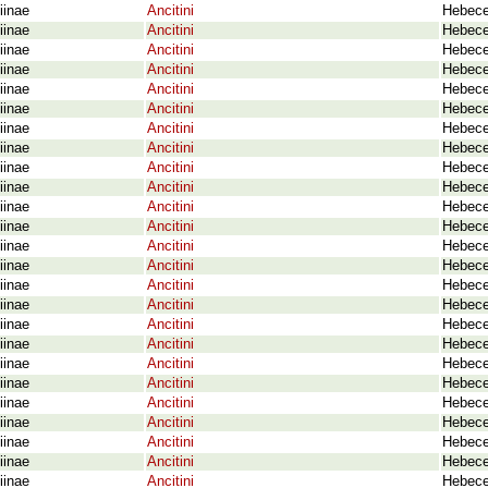
iinae
Ancitini
Hebece
iinae
Ancitini
Hebece
iinae
Ancitini
Hebece
iinae
Ancitini
Hebece
iinae
Ancitini
Hebecer
iinae
Ancitini
Hebecer
iinae
Ancitini
Hebece
iinae
Ancitini
Hebecer
iinae
Ancitini
Hebece
iinae
Ancitini
Hebece
iinae
Ancitini
Hebece
iinae
Ancitini
Hebece
iinae
Ancitini
Hebece
iinae
Ancitini
Hebece
iinae
Ancitini
Hebece
iinae
Ancitini
Hebece
iinae
Ancitini
Hebece
iinae
Ancitini
Hebecer
iinae
Ancitini
Hebece
iinae
Ancitini
Hebece
iinae
Ancitini
Hebece
iinae
Ancitini
Hebecer
iinae
Ancitini
Hebece
iinae
Ancitini
Hebecer
iinae
Ancitini
Hebece