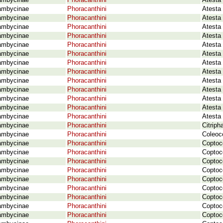
ambycinae
Phoracanthini
Atesta 
ambycinae
Phoracanthini
Atesta
ambycinae
Phoracanthini
Atesta
ambycinae
Phoracanthini
Atesta
ambycinae
Phoracanthini
Atesta
ambycinae
Phoracanthini
Atesta
ambycinae
Phoracanthini
Atesta
ambycinae
Phoracanthini
Atesta
ambycinae
Phoracanthini
Atesta
ambycinae
Phoracanthini
Atesta
ambycinae
Phoracanthini
Atesta 
ambycinae
Phoracanthini
Atesta 
ambycinae
Phoracanthini
Atesta
ambycinae
Phoracanthini
Atesta 
ambycinae
Phoracanthini
Citriph
ambycinae
Phoracanthini
Coleoc
ambycinae
Phoracanthini
Coptoc
ambycinae
Phoracanthini
Coptoc
ambycinae
Phoracanthini
Coptoc
ambycinae
Phoracanthini
Coptoc
ambycinae
Phoracanthini
Coptoc
ambycinae
Phoracanthini
Coptoc
ambycinae
Phoracanthini
Coptoc
ambycinae
Phoracanthini
Coptoc
ambycinae
Phoracanthini
Coptoc