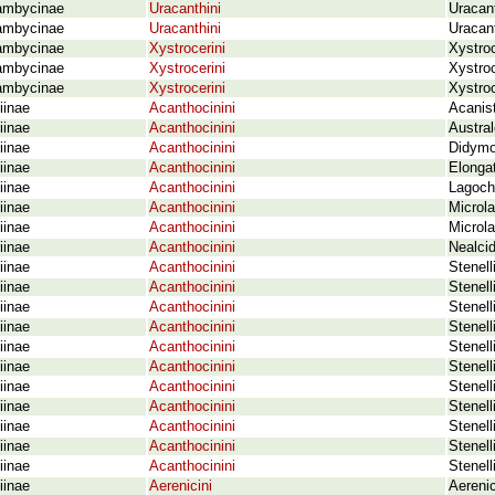
ambycinae
Uracanthini
Uracan
ambycinae
Uracanthini
Uracant
ambycinae
Xystrocerini
Xystro
ambycinae
Xystrocerini
Xystroc
ambycinae
Xystrocerini
Xystro
iinae
Acanthocinini
Acanis
iinae
Acanthocinini
Austra
iinae
Acanthocinini
Didymoc
iinae
Acanthocinini
Elonga
iinae
Acanthocinini
Lagoch
iinae
Acanthocinini
Microla
iinae
Acanthocinini
Microla
iinae
Acanthocinini
Nealcid
iinae
Acanthocinini
Stenell
iinae
Acanthocinini
Stenell
iinae
Acanthocinini
Stenell
iinae
Acanthocinini
Stenell
iinae
Acanthocinini
Stenell
iinae
Acanthocinini
Stenel
iinae
Acanthocinini
Stenell
iinae
Acanthocinini
Stenel
iinae
Acanthocinini
Stenell
iinae
Acanthocinini
Stenell
iinae
Acanthocinini
Stenel
iinae
Aerenicini
Aereni