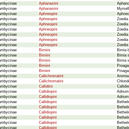
ambycinae
Aphanasiini
Aphanos
ambycinae
Aphanasiini
Myrsell
ambycinae
Aphneopini
Aphneo
ambycinae
Aphneopini
Zoedia
ambycinae
Aphneopini
Zoedia 
ambycinae
Aphneopini
Zoedia 
ambycinae
Aphneopini
Zoedia 
ambycinae
Aphneopini
Zoedia 
ambycinae
Aphneopini
Zoedia
ambycinae
Bimiini
Bimia b
ambycinae
Bimiini
Bimia 
ambycinae
Bimiini
Bimia 
ambycinae
Bimiini
Proaga
ambycinae
Bimiini
Proaga
ambycinae
Callichromatini
Aromia
ambycinae
Callichromatini
Chlorid
ambycinae
Callidiini
Callidi
ambycinae
Callidiopini
Adrium
ambycinae
Callidiopini
Adrium
ambycinae
Callidiopini
Betheli
ambycinae
Callidiopini
Betheli
ambycinae
Callidiopini
Betheli
ambycinae
Callidiopini
Bethel
ambycinae
Callidiopini
Bethel
ambycinae
Callidiopini
Bethel