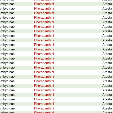
ambycinae
Phoracanthini
Atesta 
ambycinae
Phoracanthini
Atesta 
ambycinae
Phoracanthini
Atesta 
ambycinae
Phoracanthini
Atesta
ambycinae
Phoracanthini
Atesta 
ambycinae
Phoracanthini
Atesta 
ambycinae
Phoracanthini
Atesta
ambycinae
Phoracanthini
Atesta
ambycinae
Phoracanthini
Atesta
ambycinae
Phoracanthini
Atesta
ambycinae
Phoracanthini
Atesta 
ambycinae
Phoracanthini
Atesta
ambycinae
Phoracanthini
Atesta
ambycinae
Phoracanthini
Atesta
ambycinae
Phoracanthini
Atesta
ambycinae
Phoracanthini
Atesta
ambycinae
Phoracanthini
Atesta 
ambycinae
Phoracanthini
Atesta 
ambycinae
Phoracanthini
Atesta
ambycinae
Phoracanthini
Atesta
ambycinae
Phoracanthini
Atesta
ambycinae
Phoracanthini
Atesta
ambycinae
Phoracanthini
Atesta
ambycinae
Phoracanthini
Atesta