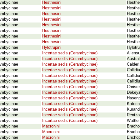
ambycinae
Hesthesini
Hesthes
ambycinae
Hesthesini
Hesthes
ambycinae
Hesthesini
Hesthe
ambycinae
Hesthesini
Hesthe
ambycinae
Hesthesini
Hesthes
ambycinae
Hesthesini
Hesthes
ambycinae
Hesthesini
Hesthe
ambycinae
Hesthesini
Hesthe
ambycinae
Hylotrupini
Hylotru
ambycinae
Incertae sedis (Cerambycinae)
Allens
ambycinae
Incertae sedis (Cerambycinae)
Austral
ambycinae
Incertae sedis (Cerambycinae)
Calderi
ambycinae
Incertae sedis (Cerambycinae)
Callid
ambycinae
Incertae sedis (Cerambycinae)
Callid
ambycinae
Incertae sedis (Cerambycinae)
Callid
ambycinae
Incertae sedis (Cerambycinae)
Chrisre
ambycinae
Incertae sedis (Cerambycinae)
Dekeyze
ambycinae
Incertae sedis (Cerambycinae)
Hasenp
ambycinae
Incertae sedis (Cerambycinae)
Katerin
ambycinae
Incertae sedis (Cerambycinae)
Kurand
ambycinae
Incertae sedis (Cerambycinae)
Rentzo
ambycinae
Incertae sedis (Cerambycinae)
Wattlem
ambycinae
Macronini
Bracho
ambycinae
Macronini
Bracho
ambycinae
Macronini
Enchop