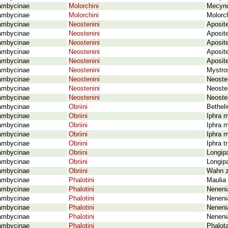
ambycinae
Molorchini
Mecyno
ambycinae
Molorchini
Molorch
ambycinae
Neostenini
Aposite
ambycinae
Neostenini
Aposite
ambycinae
Neostenini
Aposit
ambycinae
Neostenini
Aposit
ambycinae
Neostenini
Aposit
ambycinae
Neostenini
Mystro
ambycinae
Neostenini
Neoste
ambycinae
Neostenini
Neoste
ambycinae
Neostenini
Neoste
ambycinae
Obriini
Bethel
ambycinae
Obriini
Iphra m
ambycinae
Obriini
Iphra m
ambycinae
Obriini
Iphra m
ambycinae
Obriini
Iphra tr
ambycinae
Obriini
Longip
ambycinae
Obriini
Longipa
ambycinae
Obriini
Wahn z
ambycinae
Phalotini
Maulia 
ambycinae
Phalotini
Neneni
ambycinae
Phalotini
Neneni
ambycinae
Phalotini
Neneni
ambycinae
Phalotini
Neneni
ambycinae
Phalotini
Phalot