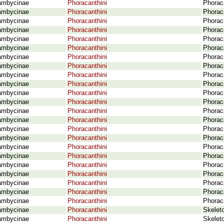
ambycinae
Phoracanthini
Phoraca
ambycinae
Phoracanthini
Phorac
ambycinae
Phoracanthini
Phorac
ambycinae
Phoracanthini
Phorac
ambycinae
Phoracanthini
Phorac
ambycinae
Phoracanthini
Phorac
ambycinae
Phoracanthini
Phorac
ambycinae
Phoracanthini
Phorac
ambycinae
Phoracanthini
Phoraca
ambycinae
Phoracanthini
Phorac
ambycinae
Phoracanthini
Phorac
ambycinae
Phoracanthini
Phorac
ambycinae
Phoracanthini
Phorac
ambycinae
Phoracanthini
Phorac
ambycinae
Phoracanthini
Phorac
ambycinae
Phoracanthini
Phorac
ambycinae
Phoracanthini
Phorac
ambycinae
Phoracanthini
Phorac
ambycinae
Phoracanthini
Phorac
ambycinae
Phoracanthini
Phorac
ambycinae
Phoracanthini
Phorac
ambycinae
Phoracanthini
Phorac
ambycinae
Phoracanthini
Phorac
ambycinae
Phoracanthini
Skelet
ambycinae
Phoracanthini
Skelet