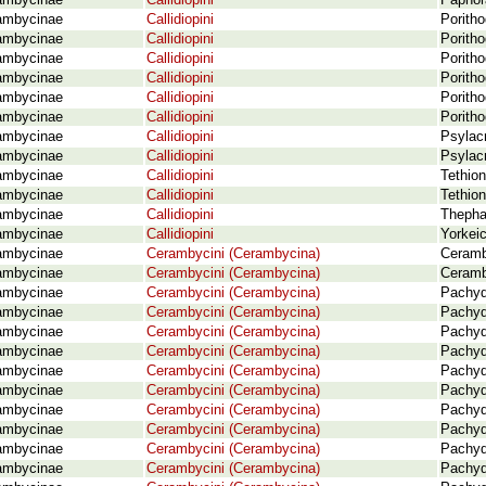
ambycinae
Callidiopini
Paphor
ambycinae
Callidiopini
Poritho
ambycinae
Callidiopini
Poritho
ambycinae
Callidiopini
Poritho
ambycinae
Callidiopini
Poritho
ambycinae
Callidiopini
Poritho
ambycinae
Callidiopini
Poritho
ambycinae
Callidiopini
Psylacr
ambycinae
Callidiopini
Psylac
ambycinae
Callidiopini
Tethion
ambycinae
Callidiopini
Tethio
ambycinae
Callidiopini
Thepha
ambycinae
Callidiopini
Yorkei
ambycinae
Cerambycini (Cerambycina)
Ceramb
ambycinae
Cerambycini (Cerambycina)
Ceramb
ambycinae
Cerambycini (Cerambycina)
Pachyd
ambycinae
Cerambycini (Cerambycina)
Pachyd
ambycinae
Cerambycini (Cerambycina)
Pachyd
ambycinae
Cerambycini (Cerambycina)
Pachyd
ambycinae
Cerambycini (Cerambycina)
Pachyd
ambycinae
Cerambycini (Cerambycina)
Pachyd
ambycinae
Cerambycini (Cerambycina)
Pachyd
ambycinae
Cerambycini (Cerambycina)
Pachyd
ambycinae
Cerambycini (Cerambycina)
Pachyd
ambycinae
Cerambycini (Cerambycina)
Pachyd