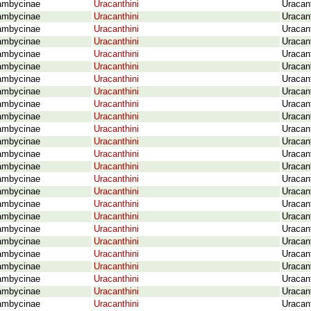
ambycinae
Uracanthini
Uracan
ambycinae
Uracanthini
Uracant
ambycinae
Uracanthini
Uracan
ambycinae
Uracanthini
Uracant
ambycinae
Uracanthini
Uracan
ambycinae
Uracanthini
Uracan
ambycinae
Uracanthini
Uracan
ambycinae
Uracanthini
Uracant
ambycinae
Uracanthini
Uracan
ambycinae
Uracanthini
Uracan
ambycinae
Uracanthini
Uracan
ambycinae
Uracanthini
Uracan
ambycinae
Uracanthini
Uracan
ambycinae
Uracanthini
Uracant
ambycinae
Uracanthini
Uracan
ambycinae
Uracanthini
Uracan
ambycinae
Uracanthini
Uracan
ambycinae
Uracanthini
Uracan
ambycinae
Uracanthini
Uracan
ambycinae
Uracanthini
Uracan
ambycinae
Uracanthini
Uracan
ambycinae
Uracanthini
Uracan
ambycinae
Uracanthini
Uracan
ambycinae
Uracanthini
Uracant
ambycinae
Uracanthini
Uracant