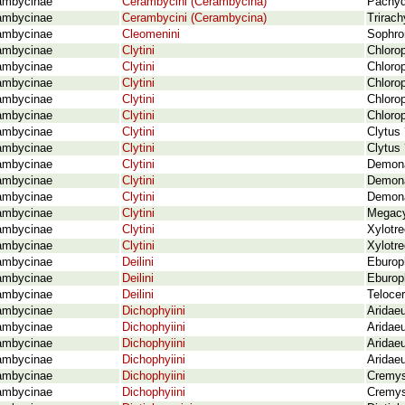
ambycinae
Cerambycini (Cerambycina)
Pachyd
ambycinae
Cerambycini (Cerambycina)
Trirac
ambycinae
Cleomenini
Sophro
ambycinae
Clytini
Chlorop
ambycinae
Clytini
Chlorop
ambycinae
Clytini
Chlorop
ambycinae
Clytini
Chlorop
ambycinae
Clytini
Chlorop
ambycinae
Clytini
Clytus
ambycinae
Clytini
Clytus
ambycinae
Clytini
Demona
ambycinae
Clytini
Demona
ambycinae
Clytini
Demona
ambycinae
Clytini
Megacyl
ambycinae
Clytini
Xylotre
ambycinae
Clytini
Xylotre
ambycinae
Deilini
Eburop
ambycinae
Deilini
Eburop
ambycinae
Deilini
Telocer
ambycinae
Dichophyiini
Aridae
ambycinae
Dichophyiini
Aridaeu
ambycinae
Dichophyiini
Aridaeu
ambycinae
Dichophyiini
Aridae
ambycinae
Dichophyiini
Cremys
ambycinae
Dichophyiini
Cremys