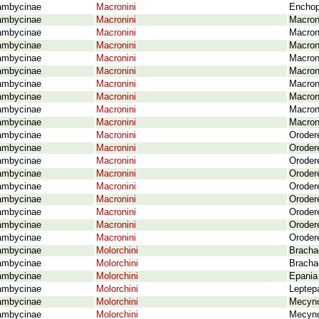
ambycinae
Macronini
Enchop
ambycinae
Macronini
Macron
ambycinae
Macronini
Macron
ambycinae
Macronini
Macron
ambycinae
Macronini
Macron
ambycinae
Macronini
Macron
ambycinae
Macronini
Macron
ambycinae
Macronini
Macron
ambycinae
Macronini
Macron
ambycinae
Macronini
Macron
ambycinae
Macronini
Oroder
ambycinae
Macronini
Oroder
ambycinae
Macronini
Oroder
ambycinae
Macronini
Orodere
ambycinae
Macronini
Oroder
ambycinae
Macronini
Oroder
ambycinae
Macronini
Oroder
ambycinae
Macronini
Oroder
ambycinae
Macronini
Orodere
ambycinae
Molorchini
Bracha
ambycinae
Molorchini
Brachac
ambycinae
Molorchini
Epania 
ambycinae
Molorchini
Leptep
ambycinae
Molorchini
Mecyno
ambycinae
Molorchini
Mecyno