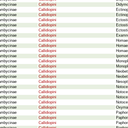
ambycinae
Callidiopini
Didymo
ambycinae
Callidiopini
Ectino
ambycinae
Callidiopini
Ectinop
ambycinae
Callidiopini
Ectosti
ambycinae
Callidiopini
Ectosti
ambycinae
Callidiopini
Ectost
ambycinae
Callidiopini
Examne
ambycinae
Callidiopini
Homaem
ambycinae
Callidiopini
Homaem
ambycinae
Callidiopini
Homaem
ambycinae
Callidiopini
Ipomori
ambycinae
Callidiopini
Monopli
ambycinae
Callidiopini
Monopl
ambycinae
Callidiopini
Neobet
ambycinae
Callidiopini
Neobet
ambycinae
Callidiopini
Nesopt
ambycinae
Callidiopini
Notoce
ambycinae
Callidiopini
Notoce
ambycinae
Callidiopini
Notoce
ambycinae
Callidiopini
Notoce
ambycinae
Callidiopini
Oxymag
ambycinae
Callidiopini
Paphor
ambycinae
Callidiopini
Paphor
ambycinae
Callidiopini
Paphor