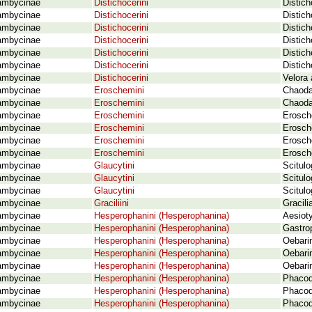
ambycinae
Distichocerini
Distich
ambycinae
Distichocerini
Distic
ambycinae
Distichocerini
Distic
ambycinae
Distichocerini
Distich
ambycinae
Distichocerini
Distich
ambycinae
Distichocerini
Distic
ambycinae
Distichocerini
Velora
ambycinae
Eroschemini
Chaoda
ambycinae
Eroschemini
Chaoda
ambycinae
Eroschemini
Erosch
ambycinae
Eroschemini
Erosch
ambycinae
Eroschemini
Erosch
ambycinae
Eroschemini
Erosch
ambycinae
Glaucytini
Scitulo
ambycinae
Glaucytini
Scitulo
ambycinae
Glaucytini
Scitulo
ambycinae
Graciliini
Gracili
ambycinae
Hesperophanini (Hesperophanina)
Aesiot
ambycinae
Hesperophanini (Hesperophanina)
Gastro
ambycinae
Hesperophanini (Hesperophanina)
Oebari
ambycinae
Hesperophanini (Hesperophanina)
Oebari
ambycinae
Hesperophanini (Hesperophanina)
Oebarin
ambycinae
Hesperophanini (Hesperophanina)
Phacod
ambycinae
Hesperophanini (Hesperophanina)
Phacod
ambycinae
Hesperophanini (Hesperophanina)
Phacod