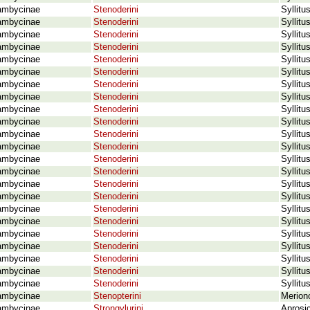
ambycinae
Stenoderini
Syllit
ambycinae
Stenoderini
Syllit
ambycinae
Stenoderini
Syllit
ambycinae
Stenoderini
Syllit
ambycinae
Stenoderini
Syllit
ambycinae
Stenoderini
Syllit
ambycinae
Stenoderini
Syllit
ambycinae
Stenoderini
Syllit
ambycinae
Stenoderini
Syllitu
ambycinae
Stenoderini
Syllitu
ambycinae
Stenoderini
Syllit
ambycinae
Stenoderini
Syllitu
ambycinae
Stenoderini
Syllitu
ambycinae
Stenoderini
Syllit
ambycinae
Stenoderini
Syllitu
ambycinae
Stenoderini
Syllit
ambycinae
Stenoderini
Syllit
ambycinae
Stenoderini
Syllit
ambycinae
Stenoderini
Syllitu
ambycinae
Stenoderini
Syllitu
ambycinae
Stenoderini
Syllit
ambycinae
Stenoderini
Syllitu
ambycinae
Stenoderini
Syllitu
ambycinae
Stenopterini
Merion
ambycinae
Strongylurini
Aprosi