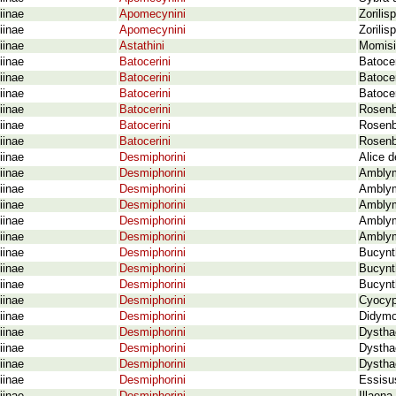
iinae
Apomecynini
Zorilis
iinae
Apomecynini
Zorilis
iinae
Astathini
Momisi
iinae
Batocerini
Batocer
iinae
Batocerini
Batocer
iinae
Batocerini
Batoce
iinae
Batocerini
Rosenb
iinae
Batocerini
Rosenbe
iinae
Batocerini
Rosenb
iinae
Desmiphorini
Alice d
iinae
Desmiphorini
Amblym
iinae
Desmiphorini
Amblym
iinae
Desmiphorini
Amblym
iinae
Desmiphorini
Amblym
iinae
Desmiphorini
Amblym
iinae
Desmiphorini
Bucynt
iinae
Desmiphorini
Bucynt
iinae
Desmiphorini
Bucynth
iinae
Desmiphorini
Cyocyp
iinae
Desmiphorini
Didymoc
iinae
Desmiphorini
Dystha
iinae
Desmiphorini
Dystha
iinae
Desmiphorini
Dysthae
iinae
Desmiphorini
Essisu