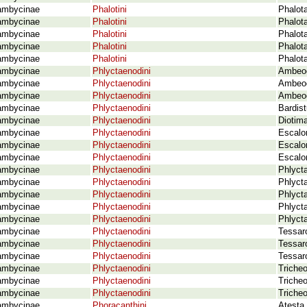
ambycinae
Phalotini
Phalota
ambycinae
Phalotini
Phalot
ambycinae
Phalotini
Phalota
ambycinae
Phalotini
Phalot
ambycinae
Phalotini
Phalota
ambycinae
Phlyctaenodini
Ambeod
ambycinae
Phlyctaenodini
Ambeod
ambycinae
Phlyctaenodini
Ambeodo
ambycinae
Phlyctaenodini
Bardis
ambycinae
Phlyctaenodini
Diotim
ambycinae
Phlyctaenodini
Escalon
ambycinae
Phlyctaenodini
Escalo
ambycinae
Phlyctaenodini
Escalon
ambycinae
Phlyctaenodini
Phlyct
ambycinae
Phlyctaenodini
Phlyct
ambycinae
Phlyctaenodini
Phlyct
ambycinae
Phlyctaenodini
Phlyct
ambycinae
Phlyctaenodini
Phlyct
ambycinae
Phlyctaenodini
Tessar
ambycinae
Phlyctaenodini
Tessar
ambycinae
Phlyctaenodini
Tessa
ambycinae
Phlyctaenodini
Triche
ambycinae
Phlyctaenodini
Tricheo
ambycinae
Phlyctaenodini
Triche
ambycinae
Phoracanthini
Atesta