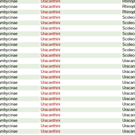
ambycinae
Uracanthini
Rhinop
ambycinae
Uracanthini
Rhinop
ambycinae
Uracanthini
Rhinoph
ambycinae
Uracanthini
Scolec
ambycinae
Uracanthini
Scolec
ambycinae
Uracanthini
Scolec
ambycinae
Uracanthini
Scolec
ambycinae
Uracanthini
Scolec
ambycinae
Uracanthini
Scolec
ambycinae
Uracanthini
Scolec
ambycinae
Uracanthini
Scolec
ambycinae
Uracanthini
Uracan
ambycinae
Uracanthini
Uracan
ambycinae
Uracanthini
Uracan
ambycinae
Uracanthini
Uracan
ambycinae
Uracanthini
Uracan
ambycinae
Uracanthini
Uracan
ambycinae
Uracanthini
Uracant
ambycinae
Uracanthini
Uracant
ambycinae
Uracanthini
Uracan
ambycinae
Uracanthini
Uracant
ambycinae
Uracanthini
Uracan
ambycinae
Uracanthini
Uracant
ambycinae
Uracanthini
Uracan
ambycinae
Uracanthini
Uracan