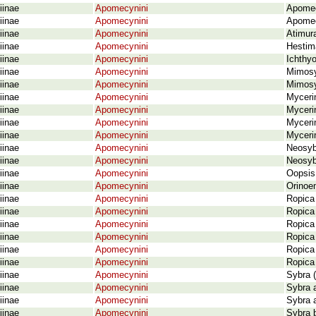
iinae
Apomecynini
Apomecy
iinae
Apomecynini
Apomec
iinae
Apomecynini
Atimur
iinae
Apomecynini
Hestima
iinae
Apomecynini
Ichthyo
iinae
Apomecynini
Mimosy
iinae
Apomecynini
Mimosy
iinae
Apomecynini
Myceri
iinae
Apomecynini
Mycerin
iinae
Apomecynini
Mycerin
iinae
Apomecynini
Mycerin
iinae
Apomecynini
Neosyb
iinae
Apomecynini
Neosyb
iinae
Apomecynini
Oopsis 
iinae
Apomecynini
Orinoe
iinae
Apomecynini
Ropica 
iinae
Apomecynini
Ropica
iinae
Apomecynini
Ropica
iinae
Apomecynini
Ropica
iinae
Apomecynini
Ropica 
iinae
Apomecynini
Ropica
iinae
Apomecynini
Sybra (
iinae
Apomecynini
Sybra 
iinae
Apomecynini
Sybra 
iinae
Apomecynini
Sybra 