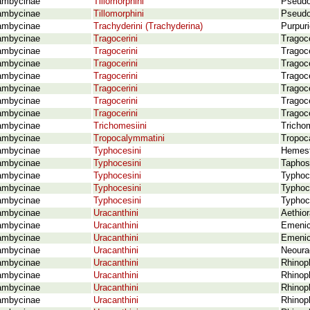
ambycinae
Tillomorphini
Pseudoh
ambycinae
Tillomorphini
Pseudo
ambycinae
Trachyderini (Trachyderina)
Purpuri
ambycinae
Tragocerini
Tragoce
ambycinae
Tragocerini
Tragoc
ambycinae
Tragocerini
Tragoc
ambycinae
Tragocerini
Tragoc
ambycinae
Tragocerini
Tragoce
ambycinae
Tragocerini
Tragoc
ambycinae
Tragocerini
Tragoc
ambycinae
Trichomesiini
Tricho
ambycinae
Tropocalymmatini
Tropoc
ambycinae
Typhocesini
Hemest
ambycinae
Typhocesini
Taphos
ambycinae
Typhocesini
Typhoc
ambycinae
Typhocesini
Typhoc
ambycinae
Typhocesini
Typhoc
ambycinae
Uracanthini
Aethior
ambycinae
Uracanthini
Emenic
ambycinae
Uracanthini
Emenic
ambycinae
Uracanthini
Neoura
ambycinae
Uracanthini
Rhinop
ambycinae
Uracanthini
Rhinop
ambycinae
Uracanthini
Rhinop
ambycinae
Uracanthini
Rhinop