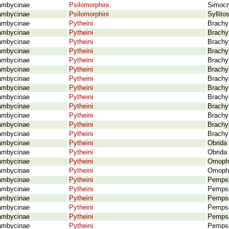
ambycinae
Psilomorphini
Simocr
ambycinae
Psilomorphini
Syllit
ambycinae
Pytheini
Brachy
ambycinae
Pytheini
Brachyt
ambycinae
Pytheini
Brachy
ambycinae
Pytheini
Brachyt
ambycinae
Pytheini
Brachy
ambycinae
Pytheini
Brachy
ambycinae
Pytheini
Brachy
ambycinae
Pytheini
Brachy
ambycinae
Pytheini
Brachy
ambycinae
Pytheini
Brachy
ambycinae
Pytheini
Brachy
ambycinae
Pytheini
Brachyt
ambycinae
Pytheini
Brachy
ambycinae
Pytheini
Obrida
ambycinae
Pytheini
Obrida 
ambycinae
Pytheini
Omopho
ambycinae
Pytheini
Omopho
ambycinae
Pytheini
Pempsa
ambycinae
Pytheini
Pempsa
ambycinae
Pytheini
Pempsa
ambycinae
Pytheini
Pempsa
ambycinae
Pytheini
Pemps
ambycinae
Pytheini
Pempsa