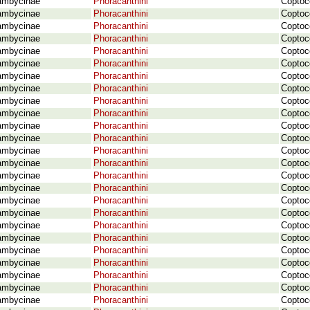
ambycinae
Phoracanthini
Coptoc
ambycinae
Phoracanthini
Coptoc
ambycinae
Phoracanthini
Coptoc
ambycinae
Phoracanthini
Coptoce
ambycinae
Phoracanthini
Coptoc
ambycinae
Phoracanthini
Coptoc
ambycinae
Phoracanthini
Coptoc
ambycinae
Phoracanthini
Coptoc
ambycinae
Phoracanthini
Coptoc
ambycinae
Phoracanthini
Coptoc
ambycinae
Phoracanthini
Coptoc
ambycinae
Phoracanthini
Coptoc
ambycinae
Phoracanthini
Coptoc
ambycinae
Phoracanthini
Coptoce
ambycinae
Phoracanthini
Coptoce
ambycinae
Phoracanthini
Coptoc
ambycinae
Phoracanthini
Coptoc
ambycinae
Phoracanthini
Coptoce
ambycinae
Phoracanthini
Coptoc
ambycinae
Phoracanthini
Coptoc
ambycinae
Phoracanthini
Coptoc
ambycinae
Phoracanthini
Coptoc
ambycinae
Phoracanthini
Coptoc
ambycinae
Phoracanthini
Coptoce
ambycinae
Phoracanthini
Coptoc