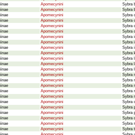
iinae
Apomecynini
Sybra 
iinae
Apomecynini
Sybra 
iinae
Apomecynini
Sybra c
iinae
Apomecynini
Sybra c
iinae
Apomecynini
Sybra 
iinae
Apomecynini
Sybra 
iinae
Apomecynini
Sybra i
iinae
Apomecynini
Sybra i
iinae
Apomecynini
Sybra i
iinae
Apomecynini
Sybra 
iinae
Apomecynini
Sybra 
iinae
Apomecynini
Sybra l
iinae
Apomecynini
Sybra l
iinae
Apomecynini
Sybra 
iinae
Apomecynini
Sybra 
iinae
Apomecynini
Sybra 
iinae
Apomecynini
Sybra 
iinae
Apomecynini
Sybra n
iinae
Apomecynini
Sybra 
iinae
Apomecynini
Sybra 
iinae
Apomecynini
Sybra p
iinae
Apomecynini
Sybra q
iinae
Apomecynini
Sybra r
iinae
Apomecynini
Sybra t
iinae
Apomecynini
Sybra u