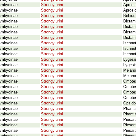
ambycinae
Strongylurini
Aprosic
ambycinae
Strongylurini
Aprosi
ambycinae
Strongylurini
Bebius 
ambycinae
Strongylurini
Dictam
ambycinae
Strongylurini
Dictamn
ambycinae
Strongylurini
Dictam
ambycinae
Strongylurini
Dictamn
ambycinae
Strongylurini
Ischno
ambycinae
Strongylurini
Ischno
ambycinae
Strongylurini
Ischnot
ambycinae
Strongylurini
Lygesis
ambycinae
Strongylurini
Lygesi
ambycinae
Strongylurini
Melano
ambycinae
Strongylurini
Melanot
ambycinae
Strongylurini
Omotes
ambycinae
Strongylurini
Omotes
ambycinae
Strongylurini
Omotes
ambycinae
Strongylurini
Omotes
ambycinae
Strongylurini
Opsido
ambycinae
Strongylurini
Phanti
ambycinae
Strongylurini
Phanti
ambycinae
Strongylurini
Piesar
ambycinae
Strongylurini
Piesart
ambycinae
Strongylurini
Piesart