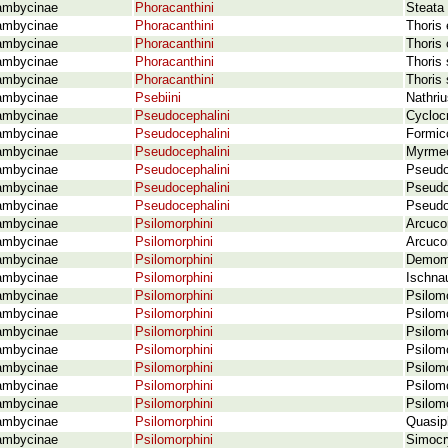
ambycinae
Phoracanthini
Steata 
ambycinae
Phoracanthini
Thoris 
ambycinae
Phoracanthini
Thoris
ambycinae
Phoracanthini
Thoris
ambycinae
Phoracanthini
Thoris 
ambycinae
Psebiini
Nathriu
ambycinae
Pseudocephalini
Cycloc
ambycinae
Pseudocephalini
Formico
ambycinae
Pseudocephalini
Myrmec
ambycinae
Pseudocephalini
Pseudo
ambycinae
Pseudocephalini
Pseudo
ambycinae
Pseudocephalini
Pseudo
ambycinae
Psilomorphini
Arcuco
ambycinae
Psilomorphini
Arcucor
ambycinae
Psilomorphini
Demomi
ambycinae
Psilomorphini
Ischna
ambycinae
Psilomorphini
Psilom
ambycinae
Psilomorphini
Psilom
ambycinae
Psilomorphini
Psilom
ambycinae
Psilomorphini
Psilomo
ambycinae
Psilomorphini
Psilom
ambycinae
Psilomorphini
Psilom
ambycinae
Psilomorphini
Psilom
ambycinae
Psilomorphini
Quasip
ambycinae
Psilomorphini
Simocr