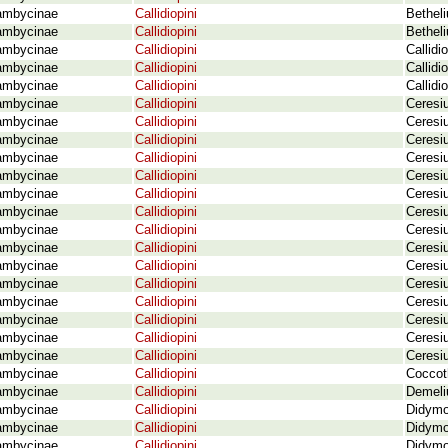
ambycinae
Callidiopini
Bethel
ambycinae
Callidiopini
Betheli
ambycinae
Callidiopini
Callidi
ambycinae
Callidiopini
Callidi
ambycinae
Callidiopini
Callidi
ambycinae
Callidiopini
Ceresi
ambycinae
Callidiopini
Ceresiu
ambycinae
Callidiopini
Ceresiu
ambycinae
Callidiopini
Ceresi
ambycinae
Callidiopini
Ceresi
ambycinae
Callidiopini
Ceresi
ambycinae
Callidiopini
Ceresiu
ambycinae
Callidiopini
Ceresi
ambycinae
Callidiopini
Ceresi
ambycinae
Callidiopini
Ceresi
ambycinae
Callidiopini
Ceresi
ambycinae
Callidiopini
Ceresiu
ambycinae
Callidiopini
Ceresi
ambycinae
Callidiopini
Ceresiu
ambycinae
Callidiopini
Ceresi
ambycinae
Callidiopini
Coccoth
ambycinae
Callidiopini
Demeli
ambycinae
Callidiopini
Didymo
ambycinae
Callidiopini
Didymo
ambycinae
Callidiopini
Didymo