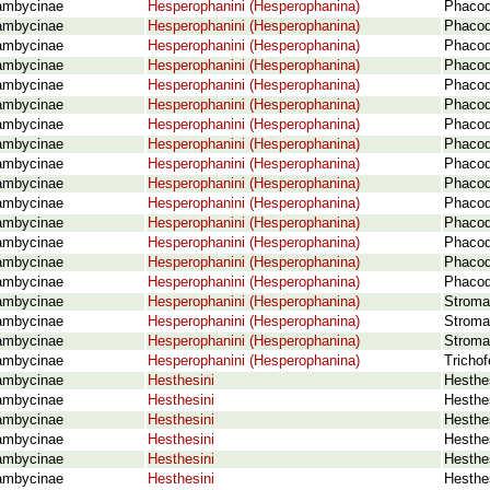
ambycinae
Hesperophanini (Hesperophanina)
Phacod
ambycinae
Hesperophanini (Hesperophanina)
Phacod
ambycinae
Hesperophanini (Hesperophanina)
Phacod
ambycinae
Hesperophanini (Hesperophanina)
Phacod
ambycinae
Hesperophanini (Hesperophanina)
Phacod
ambycinae
Hesperophanini (Hesperophanina)
Phacod
ambycinae
Hesperophanini (Hesperophanina)
Phacod
ambycinae
Hesperophanini (Hesperophanina)
Phaco
ambycinae
Hesperophanini (Hesperophanina)
Phacod
ambycinae
Hesperophanini (Hesperophanina)
Phacod
ambycinae
Hesperophanini (Hesperophanina)
Phacod
ambycinae
Hesperophanini (Hesperophanina)
Phacod
ambycinae
Hesperophanini (Hesperophanina)
Phacod
ambycinae
Hesperophanini (Hesperophanina)
Phacod
ambycinae
Hesperophanini (Hesperophanina)
Phacod
ambycinae
Hesperophanini (Hesperophanina)
Stroma
ambycinae
Hesperophanini (Hesperophanina)
Stroma
ambycinae
Hesperophanini (Hesperophanina)
Stroma
ambycinae
Hesperophanini (Hesperophanina)
Tricho
ambycinae
Hesthesini
Hesthe
ambycinae
Hesthesini
Hesthe
ambycinae
Hesthesini
Hesthes
ambycinae
Hesthesini
Hesthe
ambycinae
Hesthesini
Hesthes
ambycinae
Hesthesini
Hesthes