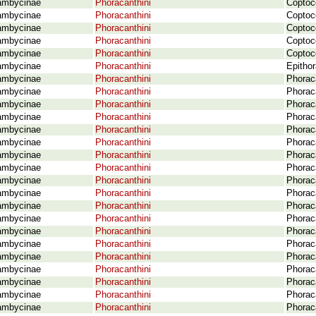
ambycinae
Phoracanthini
Coptoc
ambycinae
Phoracanthini
Coptoc
ambycinae
Phoracanthini
Coptoc
ambycinae
Phoracanthini
Coptoc
ambycinae
Phoracanthini
Coptoc
ambycinae
Phoracanthini
Epithor
ambycinae
Phoracanthini
Phoraca
ambycinae
Phoracanthini
Phorac
ambycinae
Phoracanthini
Phoraca
ambycinae
Phoracanthini
Phorac
ambycinae
Phoracanthini
Phorac
ambycinae
Phoracanthini
Phorac
ambycinae
Phoracanthini
Phorac
ambycinae
Phoracanthini
Phorac
ambycinae
Phoracanthini
Phorac
ambycinae
Phoracanthini
Phoraca
ambycinae
Phoracanthini
Phorac
ambycinae
Phoracanthini
Phorac
ambycinae
Phoracanthini
Phorac
ambycinae
Phoracanthini
Phorac
ambycinae
Phoracanthini
Phoraca
ambycinae
Phoracanthini
Phorac
ambycinae
Phoracanthini
Phorac
ambycinae
Phoracanthini
Phorac
ambycinae
Phoracanthini
Phorac