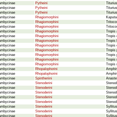
ambycinae
Pytheini
Tituriu
ambycinae
Pytheini
Tituri
ambycinae
Pytheini
Tituri
ambycinae
Rhagiomorphini
Kaputa
ambycinae
Rhagiomorphini
Tritoco
ambycinae
Rhagiomorphini
Tritoco
ambycinae
Rhagiomorphini
Tropis
ambycinae
Rhagiomorphini
Tropis 
ambycinae
Rhagiomorphini
Tropis 
ambycinae
Rhagiomorphini
Tropis
ambycinae
Rhagiomorphini
Tropis
ambycinae
Rhagiomorphini
Tropis 
ambycinae
Rhagiomorphini
Tropis 
ambycinae
Rhagiomorphini
Tropis
ambycinae
Rhopalophorini
Amphir
ambycinae
Rhopalophorini
Amphir
ambycinae
Spintheriini
Anastet
ambycinae
Stenoderini
Stenod
ambycinae
Stenoderini
Stenode
ambycinae
Stenoderini
Stenod
ambycinae
Stenoderini
Stenod
ambycinae
Stenoderini
Stenode
ambycinae
Stenoderini
Syllit
ambycinae
Stenoderini
Syllit
ambycinae
Stenoderini
Syllit