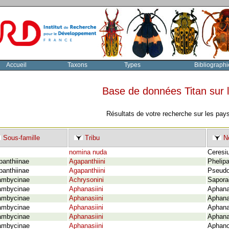
Accueil
Taxons
Types
Bibliographi
Base de données Titan sur
Résultats de votre recherche sur les pay
Sous-famille
Tribu
No
nomina nuda
Ceresiu
panthiinae
Agapanthiini
Phelipa
panthiinae
Agapanthiini
Pseudo
ambycinae
Achrysonini
Sapora
ambycinae
Aphanasiini
Aphana
ambycinae
Aphanasiini
Aphana
ambycinae
Aphanasiini
Aphana
ambycinae
Aphanasiini
Aphana
ambycinae
Aphanasiini
Aphano