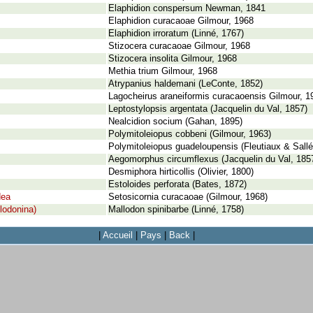
Elaphidion conspersum Newman, 1841
Elaphidion curacaoae Gilmour, 1968
Elaphidion irroratum (Linné, 1767)
Stizocera curacaoae Gilmour, 1968
Stizocera insolita Gilmour, 1968
Methia trium Gilmour, 1968
Atrypanius haldemani (LeConte, 1852)
Lagocheirus araneiformis curacaoensis Gilmour, 1
Leptostylopsis argentata (Jacquelin du Val, 1857)
Nealcidion socium (Gahan, 1895)
Polymitoleiopus cobbeni (Gilmour, 1963)
Polymitoleiopus guadeloupensis (Fleutiaux & Sallé
Aegomorphus circumflexus (Jacquelin du Val, 185
Desmiphora hirticollis (Olivier, 1800)
Estoloides perforata (Bates, 1872)
dea
Setosicornia curacaoae (Gilmour, 1968)
lodonina)
Mallodon spinibarbe (Linné, 1758)
|
Accueil
|
Pays
|
Back
|