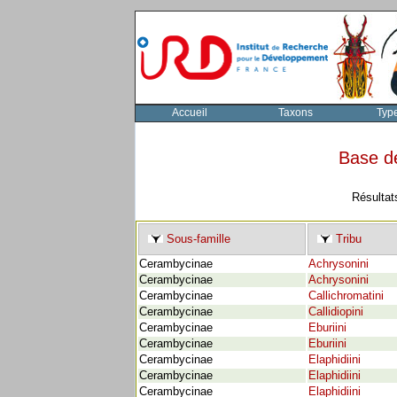
Accueil
Taxons
Typ
Base d
Résultat
Sous-famille
Tribu
Cerambycinae
Achrysonini
Cerambycinae
Achrysonini
Cerambycinae
Callichromatini
Cerambycinae
Callidiopini
Cerambycinae
Eburiini
Cerambycinae
Eburiini
Cerambycinae
Elaphidiini
Cerambycinae
Elaphidiini
Cerambycinae
Elaphidiini