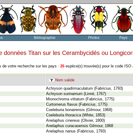
es
Bibliographie
Photos
Pays
e données Titan sur les Cerambycidés ou Longico
s de votre recherche sur les pays :
26
espèce(s) trouvée(s) pour le code ISO
Nom valide
Achryson quadrimaculatum (Fabricius, 1793)
Achryson surinamum (Linné, 1767)
Mionochroma vittatum (Fabricius, 1775)
Curtomerus flavus (Fabricius, 1775)
Coeleburia bonairensis (Gilmour, 1968)
Coeleburia thoracica (White, 1853)
Anelaphus cinereus (Olivier, 1800)
Anelaphus curacaoensis Gilmour, 1968
Anelaphus nanus (Fabricius, 1793)