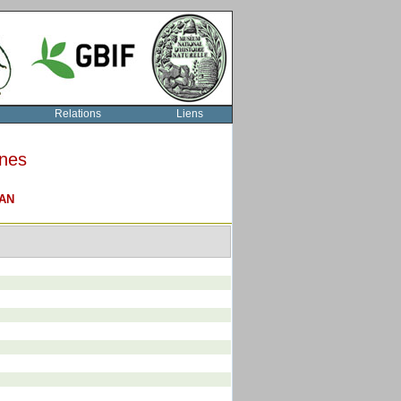
Relations
Liens
rnes
AN