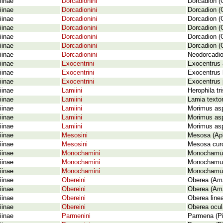
iinae
Dorcadionini
Dorcadion (C
iinae
Dorcadionini
Dorcadion (C
iinae
Dorcadionini
Dorcadion (C
iinae
Dorcadionini
Dorcadion (
iinae
Dorcadionini
Dorcadion (C
iinae
Dorcadionini
Dorcadion (
iinae
Dorcadionini
Neodorcadio
iinae
Exocentrini
Exocentrus 
iinae
Exocentrini
Exocentrus l
iinae
Exocentrini
Exocentrus 
iinae
Lamiini
Herophila tri
iinae
Lamiini
Lamia textor
iinae
Lamiini
Morimus asp
iinae
Lamiini
Morimus asp
iinae
Lamiini
Morimus asp
iinae
Mesosini
Mesosa (Apl
iinae
Mesosini
Mesosa curc
iinae
Monochamini
Monochamus 
iinae
Monochamini
Monochamus 
iinae
Monochamini
Monochamus 
iinae
Obereini
Oberea (Ama
iinae
Obereini
Oberea (Ama
iinae
Obereini
Oberea linea
iinae
Obereini
Oberea ocul
iinae
Parmenini
Parmena (Pi