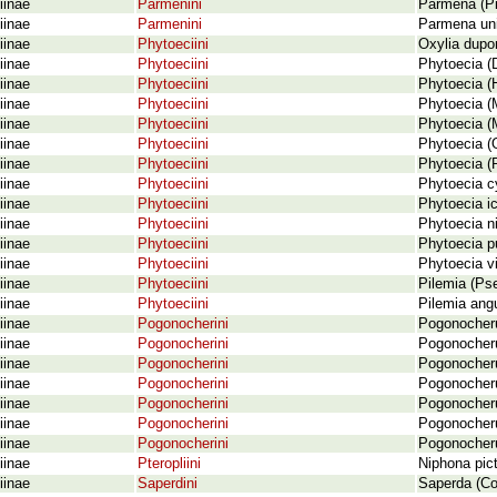
iinae
Parmenini
Parmena (Pi
iinae
Parmenini
Parmena uni
iinae
Phytoeciini
Oxylia dupon
iinae
Phytoeciini
Phytoecia (
iinae
Phytoeciini
Phytoecia (H
iinae
Phytoeciini
Phytoecia (M
iinae
Phytoeciini
Phytoecia (M
iinae
Phytoeciini
Phytoecia (O
iinae
Phytoeciini
Phytoecia (P
iinae
Phytoeciini
Phytoecia cy
iinae
Phytoeciini
Phytoecia ic
iinae
Phytoeciini
Phytoecia ni
iinae
Phytoeciini
Phytoecia p
iinae
Phytoeciini
Phytoecia vi
iinae
Phytoeciini
Pilemia (Pse
iinae
Phytoeciini
Pilemia angu
iinae
Pogonocherini
Pogonocheru
iinae
Pogonocherini
Pogonocheru
iinae
Pogonocherini
Pogonocheru
iinae
Pogonocherini
Pogonocherus
iinae
Pogonocherini
Pogonocheru
iinae
Pogonocherini
Pogonocheru
iinae
Pogonocherini
Pogonocheru
iinae
Pteropliini
Niphona pic
iinae
Saperdini
Saperda (Co