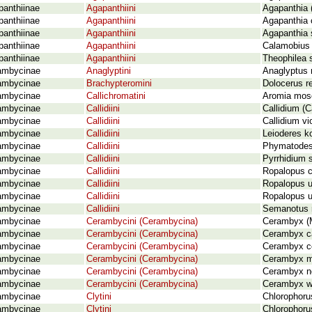
panthiinae
Agapanthiini
Agapanthia 
panthiinae
Agapanthiini
Agapanthia c
panthiinae
Agapanthiini
Agapanthia s
panthiinae
Agapanthiini
Calamobius 
panthiinae
Agapanthiini
Theophilea s
ambycinae
Anaglyptini
Anaglyptus 
ambycinae
Brachypteromini
Dolocerus re
ambycinae
Callichromatini
Aromia mosc
ambycinae
Callidiini
Callidium (C
ambycinae
Callidiini
Callidium vi
ambycinae
Callidiini
Leioderes ko
ambycinae
Callidiini
Phymatodes 
ambycinae
Callidiini
Pyrrhidium 
ambycinae
Callidiini
Ropalopus c
ambycinae
Callidiini
Ropalopus u
ambycinae
Callidiini
Ropalopus u
ambycinae
Callidiini
Semanotus r
ambycinae
Cerambycini (Cerambycina)
Cerambyx (M
ambycinae
Cerambycini (Cerambycina)
Cerambyx ca
ambycinae
Cerambycini (Cerambycina)
Cerambyx ce
ambycinae
Cerambycini (Cerambycina)
Cerambyx mi
ambycinae
Cerambycini (Cerambycina)
Cerambyx n
ambycinae
Cerambycini (Cerambycina)
Cerambyx we
ambycinae
Clytini
Chlorophoru
ambycinae
Clytini
Chlorophorus