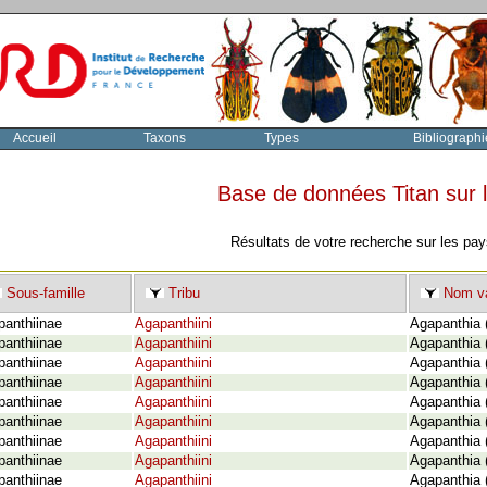
Accueil
Taxons
Types
Bibliographi
Base de données Titan sur
Résultats de votre recherche sur les pay
Sous-famille
Tribu
Nom va
panthiinae
Agapanthiini
Agapanthia (
panthiinae
Agapanthiini
Agapanthia 
panthiinae
Agapanthiini
Agapanthia (
panthiinae
Agapanthiini
Agapanthia (
panthiinae
Agapanthiini
Agapanthia 
panthiinae
Agapanthiini
Agapanthia 
panthiinae
Agapanthiini
Agapanthia 
panthiinae
Agapanthiini
Agapanthia 
panthiinae
Agapanthiini
Agapanthia (