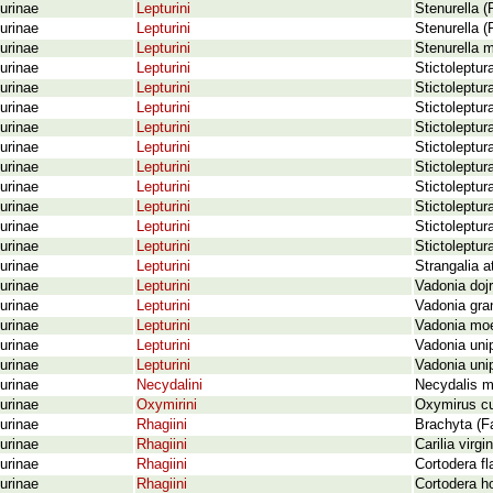
urinae
Lepturini
Stenurella (
urinae
Lepturini
Stenurella (
urinae
Lepturini
Stenurella m
urinae
Lepturini
Stictoleptur
urinae
Lepturini
Stictoleptur
urinae
Lepturini
Stictoleptur
urinae
Lepturini
Stictoleptur
urinae
Lepturini
Stictoleptur
urinae
Lepturini
Stictoleptur
urinae
Lepturini
Stictoleptur
urinae
Lepturini
Stictoleptura
urinae
Lepturini
Stictoleptur
urinae
Lepturini
Stictoleptura
urinae
Lepturini
Strangalia a
urinae
Lepturini
Vadonia doj
urinae
Lepturini
Vadonia gra
urinae
Lepturini
Vadonia moe
urinae
Lepturini
Vadonia uni
urinae
Lepturini
Vadonia uni
urinae
Necydalini
Necydalis m
urinae
Oxymirini
Oxymirus cu
urinae
Rhagiini
Brachyta (F
urinae
Rhagiini
Carilia virg
urinae
Rhagiini
Cortodera fl
urinae
Rhagiini
Cortodera ho