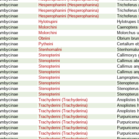
ambycinae
Hesperophanini (Hesperophanina)
Trichoferus 
ambycinae
Hesperophanini (Hesperophanina)
Trichoferus 
ambycinae
Hesperophanini (Hesperophanina)
Trichoferus 
ambycinae
Hylotrupini
Hylotrupes b
ambycinae
Molorchini
Caenoptera 
ambycinae
Molorchini
Molorchus u
ambycinae
Obriini
Obrium brun
ambycinae
Pytheini
Certallum e
ambycinae
Stenhomalini
Stenhomalus 
ambycinae
Stenopterini
Callimoxys g
ambycinae
Stenopterini
Callimus abd
ambycinae
Stenopterini
Callimus an
ambycinae
Stenopterini
Callimus an
ambycinae
Stenopterini
Lampropteru
ambycinae
Stenopterini
Stenopterus 
ambycinae
Stenopterini
Stenopterus 
ambycinae
Stenopterini
Stenopterus
ambycinae
Trachyderini (Trachyderina)
Anoplistes 
ambycinae
Trachyderini (Trachyderina)
Anoplistes h
ambycinae
Trachyderini (Trachyderina)
Anoplistes 
ambycinae
Trachyderini (Trachyderina)
Purpuricenu
ambycinae
Trachyderini (Trachyderina)
Purpuricenus
ambycinae
Trachyderini (Trachyderina)
Purpuricenus
ambycinae
Trachyderini (Trachyderina)
Purpuricenus