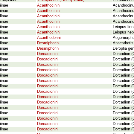
ambycinae
Trachyderini (Trachyderina)
Purpuricen
iinae
Acanthocinini
Acanthocinus
iinae
Acanthocinini
Acanthocinu
iinae
Acanthocinini
Acanthocinu
iinae
Acanthocinini
Acanthocinu
iinae
Acanthocinini
Leiopus lin
iinae
Acanthocinini
Leiopus neb
iinae
Acanthoderini
Aegomorphus
iinae
Desmiphorini
Anaesthetis 
iinae
Desmiphorini
Deroplia ge
iinae
Dorcadionini
Dorcadion (C
iinae
Dorcadionini
Dorcadion (
iinae
Dorcadionini
Dorcadion (
iinae
Dorcadionini
Dorcadion (C
iinae
Dorcadionini
Dorcadion (
iinae
Dorcadionini
Dorcadion (
iinae
Dorcadionini
Dorcadion (C
iinae
Dorcadionini
Dorcadion (
iinae
Dorcadionini
Dorcadion (C
iinae
Dorcadionini
Dorcadion (
iinae
Dorcadionini
Dorcadion (
iinae
Dorcadionini
Dorcadion (C
iinae
Dorcadionini
Dorcadion (C
iinae
Dorcadionini
Dorcadion (
iinae
Dorcadionini
Dorcadion (C