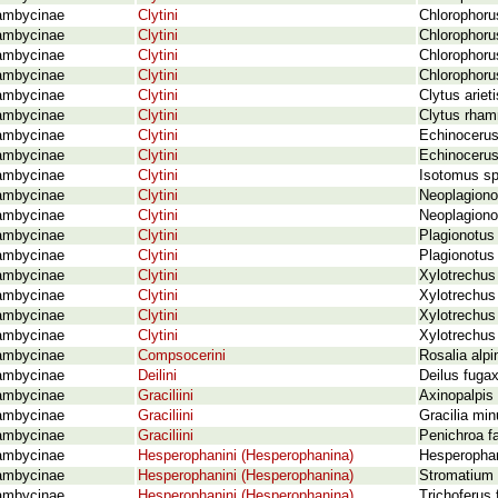
ambycinae
Clytini
Chlorophorus
ambycinae
Clytini
Chlorophorus
ambycinae
Clytini
Chlorophorus
ambycinae
Clytini
Chlorophorus
ambycinae
Clytini
Clytus ariet
ambycinae
Clytini
Clytus rham
ambycinae
Clytini
Echinocerus 
ambycinae
Clytini
Echinocerus 
ambycinae
Clytini
Isotomus sp
ambycinae
Clytini
Neoplagionot
ambycinae
Clytini
Neoplagionot
ambycinae
Clytini
Plagionotus 
ambycinae
Clytini
Plagionotus 
ambycinae
Clytini
Xylotrechus 
ambycinae
Clytini
Xylotrechus 
ambycinae
Clytini
Xylotrechus 
ambycinae
Clytini
Xylotrechus
ambycinae
Compsocerini
Rosalia alpi
ambycinae
Deilini
Deilus fugax
ambycinae
Graciliini
Axinopalpis 
ambycinae
Graciliini
Gracilia min
ambycinae
Graciliini
Penichroa f
ambycinae
Hesperophanini (Hesperophanina)
Hesperophan
ambycinae
Hesperophanini (Hesperophanina)
Stromatium 
ambycinae
Hesperophanini (Hesperophanina)
Trichoferus