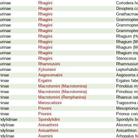
urinae
Rhagiini
Cortodera h
urinae
Rhagiini
Dinoptera co
urinae
Rhagiini
Gnathacmaeo
urinae
Rhagiini
Grammoptera
urinae
Rhagiini
Grammoptera
urinae
Rhagiini
Grammoptera
urinae
Rhagiini
Rhagium (Ha
urinae
Rhagiini
Rhagium (Me
urinae
Rhagiini
Rhagium (Me
urinae
Rhagiini
Rhagium inqu
urinae
Rhagiini
Stenocorus 
urinae
Rhamnusiini
Rhamnusium 
urinae
Xylosteini
Leptorhabdiu
ninae
Aegosomatini
Aegosoma sc
ninae
Ergatini
Ergates fabe
ninae
Macrotomini (Macrotomina)
Prinobius m
ninae
Macrotomini (Macrotomina)
Prinobius m
ninae
Macrotomini (Remphanina)
Rhaesus ser
ninae
Meroscelisini
Tragosoma d
ninae
Prionini
Mesoprionus
ninae
Prionini
Prionus cori
dylidinae
Spondylidini
Spondylis b
ndylinae
Anisarthrini
Alocerus mo
ndylinae
Anisarthrini
Anisarthron
ndylinae
Asemini
Arhopalus f