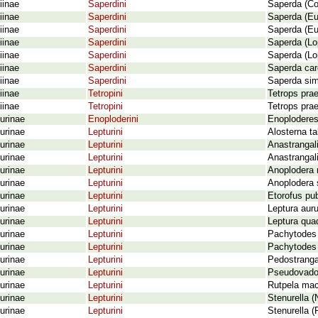
iinae
Saperdini
Saperda (Co
iinae
Saperdini
Saperda (Eu
iinae
Saperdini
Saperda (Eu
iinae
Saperdini
Saperda (Lo
iinae
Saperdini
Saperda (Lo
iinae
Saperdini
Saperda car
iinae
Saperdini
Saperda simi
iinae
Tetropini
Tetrops prae
iinae
Tetropini
Tetrops pra
urinae
Enoploderini
Enoploderes
urinae
Lepturini
Alosterna ta
urinae
Lepturini
Anastrangali
urinae
Lepturini
Anastrangali
urinae
Lepturini
Anoplodera r
urinae
Lepturini
Anoplodera 
urinae
Lepturini
Etorofus pu
urinae
Lepturini
Leptura auru
urinae
Lepturini
Leptura quad
urinae
Lepturini
Pachytodes 
urinae
Lepturini
Pachytodes 
urinae
Lepturini
Pedostrangal
urinae
Lepturini
Pseudovadoni
urinae
Lepturini
Rutpela mac
urinae
Lepturini
Stenurella (
urinae
Lepturini
Stenurella (