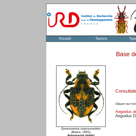
Accueil
Taxons
Typ
Base d
Consultat
Cliquer sur l'
Aegoidus de
Aegoidus D
Gymnocerina cratosomoides
(Bates, 1862)
Anisocerini (mâle)