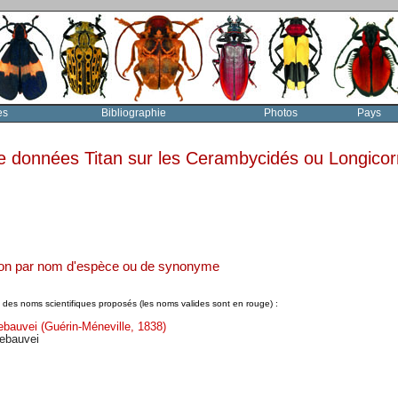
es
Bibliographie
Photos
Pays
e données Titan sur les Cerambycidés ou Longico
ion par nom d'espèce ou de synonyme
un des noms scientifiques proposés (les noms valides sont en rouge) :
bauvei (Guérin-Méneville, 1838)
ebauvei