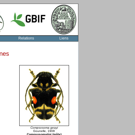
Relations
Liens
rnes
Compsosoma geayi
Gounelle, 1908
Compsosomatini (mâle)