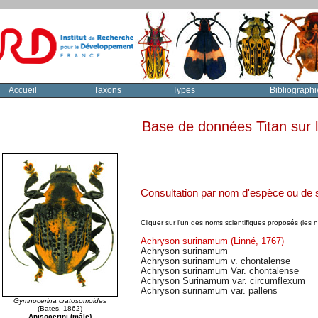
Accueil
Taxons
Types
Bibliographi
Base de données Titan sur
Consultation par nom d'espèce ou d
Cliquer sur l'un des noms scientifiques proposés (les 
Achryson surinamum (Linné, 1767)
Achryson surinamum
Achryson surinamum v. chontalense
Achryson surinamum Var. chontalense
Achryson Surinamum var. circumflexum
Achryson surinamum var. pallens
Gymnocerina cratosomoides
(Bates, 1862)
Anisocerini (mâle)