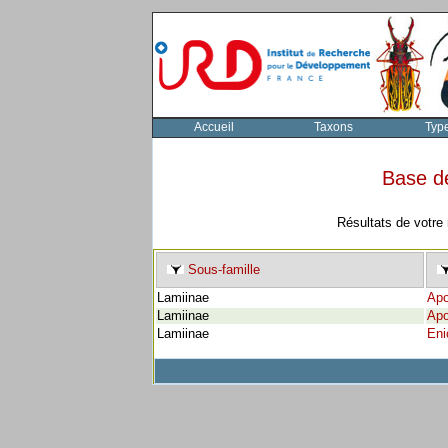
Accueil
Taxons
Typ
Base d
Résultats de votre
Sous-famille
Lamiinae
Apo
Lamiinae
Apo
Lamiinae
Eni