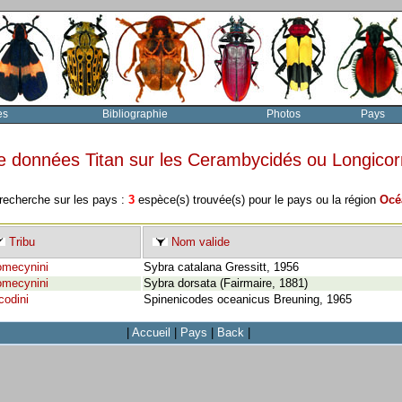
es
Bibliographie
Photos
Pays
e données Titan sur les Cerambycidés ou Longico
 recherche sur les pays :
3
espèce(s) trouvée(s) pour le pays ou la région
Océ
Tribu
Nom valide
mecynini
Sybra catalana Gressitt, 1956
mecynini
Sybra dorsata (Fairmaire, 1881)
codini
Spinenicodes oceanicus Breuning, 1965
|
Accueil
|
Pays
|
Back
|