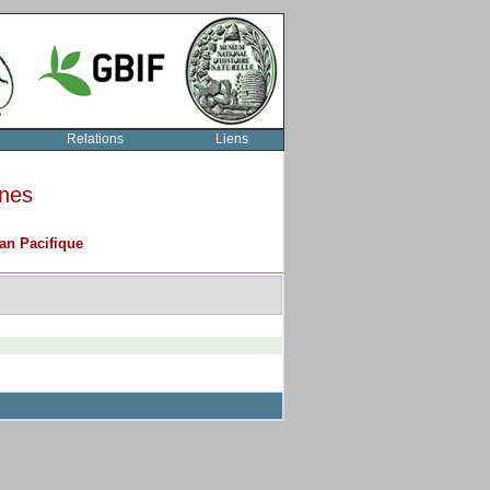
Relations
Liens
rnes
an Pacifique