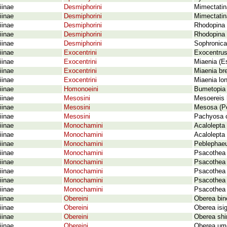
iinae
Desmiphorini
Mimectatina
iinae
Desmiphorini
Mimectatina
iinae
Desmiphorini
Rhodopina 
iinae
Desmiphorini
Rhodopina
iinae
Desmiphorini
Sophronica
iinae
Exocentrini
Exocentrus
iinae
Exocentrini
Miaenia (E
iinae
Exocentrini
Miaenia bre
iinae
Exocentrini
Miaenia lo
iinae
Homonoeini
Bumetopia 
iinae
Mesosini
Mesoereis 
iinae
Mesosini
Mesosa (Pe
iinae
Mesosini
Pachyosa c
iinae
Monochamini
Acalolepta
iinae
Monochamini
Acalolepta
iinae
Monochamini
Peblephaeu
iinae
Monochamini
Psacothea 
iinae
Monochamini
Psacothea 
iinae
Monochamini
Psacothea 
iinae
Monochamini
Psacothea 
iinae
Monochamini
Psacothea 
iinae
Obereini
Oberea bino
iinae
Obereini
Oberea isi
iinae
Obereini
Oberea shi
iinae
Obereini
Oberea ume