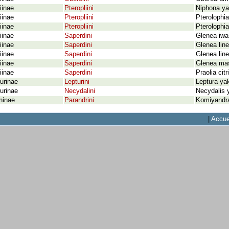
iinae
Pteropliini
Niphona ya
iinae
Pteropliini
Pterolophi
iinae
Pteropliini
Pterolophia
iinae
Saperdini
Glenea iwa
iinae
Saperdini
Glenea line
iinae
Saperdini
Glenea lin
iinae
Saperdini
Glenea mas
iinae
Saperdini
Praolia cit
urinae
Lepturini
Leptura ya
urinae
Necydalini
Necydalis
ninae
Parandrini
Komiyandra
|
Accue