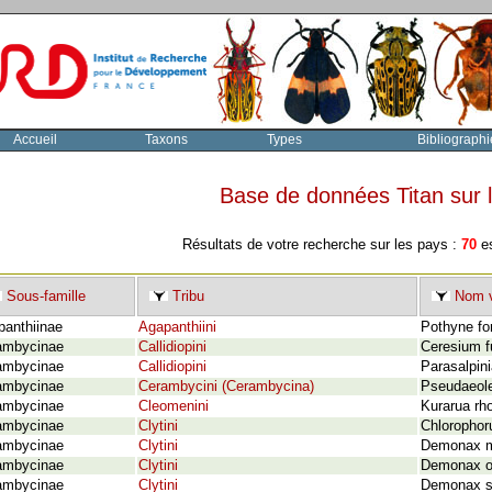
Accueil
Taxons
Types
Bibliographi
Base de données Titan sur
Résultats de votre recherche sur les pays :
70
es
Sous-famille
Tribu
Nom v
panthiinae
Agapanthiini
Pothyne fo
ambycinae
Callidiopini
Ceresium 
ambycinae
Callidiopini
Parasalpin
ambycinae
Cerambycini (Cerambycina)
Pseudaeole
ambycinae
Cleomenini
Kurarua rh
ambycinae
Clytini
Chlorophor
ambycinae
Clytini
Demonax m
ambycinae
Clytini
Demonax o
ambycinae
Clytini
Demonax sa