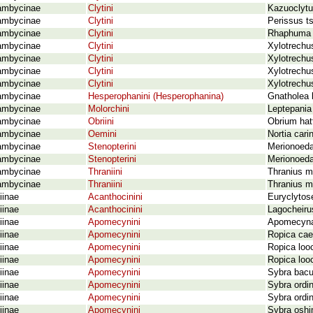
ambycinae
Clytini
Kazuoclytus
ambycinae
Clytini
Perissus t
ambycinae
Clytini
Rhaphuma d
ambycinae
Clytini
Xylotrechus
ambycinae
Clytini
Xylotrechus
ambycinae
Clytini
Xylotrechu
ambycinae
Clytini
Xylotrechu
ambycinae
Hesperophanini (Hesperophanina)
Gnatholea 
ambycinae
Molorchini
Leptepania
ambycinae
Obriini
Obrium hat
ambycinae
Oemini
Nortia cari
ambycinae
Stenopterini
Merionoeda
ambycinae
Stenopterini
Merionoeda
ambycinae
Thraniini
Thranius mu
ambycinae
Thraniini
Thranius m
iinae
Acanthocinini
Euryclytos
iinae
Acanthocinini
Lagocheiru
iinae
Apomecynini
Apomecyna 
iinae
Apomecynini
Ropica cae
iinae
Apomecynini
Ropica loo
iinae
Apomecynini
Ropica loo
iinae
Apomecynini
Sybra bacu
iinae
Apomecynini
Sybra ordi
iinae
Apomecynini
Sybra ordin
iinae
Apomecynini
Sybra osh